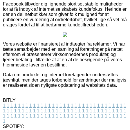
Facebook tilbyder dig lignende stort set stabile muligheder
for at få indtryk af internet selskabets kundefokus. Herinde er
der en del netbutikker som giver folk mulighed for at
publicere en vurdering af ordreforløbet, hvilket lige så vel må
drages fordel af til at bedømme kundetilfredsheden.
Vores website er finansieret af indtægter fra reklamer. Vi har
tætte samarbejder med en samling af forretninger på nettet
eftersom vi præsenterer virksomhedernes produkter, og
tjener betaling i tilfælde af at en af de besøgende på vores
hjemmeside laver en bestilling.
Data om produkter og internet foretagender understøttes
jævnligt, men der tages forbehold for ændringer der muligvis
er realiseret siden nyligste opdatering af websitets data.
BITLY:
1
1
1
1
1
1
1
1
1
1
1
1
1
1
1
1
1
1
1
1
1
1
1
1
1
1
1
1
1
1
1
1
1
1
1
1
1
1
1
1
1
1
1
1
1
1
1
1
1
1
1
1
1
1
1
1
1
1
1
1
1
1
1
1
1
1
1
1
1
1
1
1
1
1
1
1
1
1
1
1
1
1
1
1
1
1
1
1
1
1
1
1
1
1
1
1
1
1
1
1
SPOTIFY: