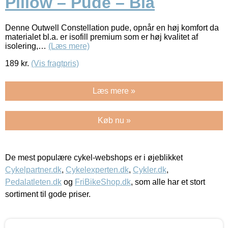
Pillow – Pude – Blå
Denne Outwell Constellation pude, opnår en høj komfort da
materialet bl.a. er isofill premium som er høj kvalitet af
isolering,…
(Læs mere)
189
kr.
(Vis fragtpris)
Læs mere »
Køb nu »
De mest populære cykel-webshops er i øjeblikket
Cykelpartner.dk
,
Cykelexperten.dk
,
Cykler.dk
,
Pedalatleten.dk
og
FriBikeShop.dk
, som alle har et stort
sortiment til gode priser.