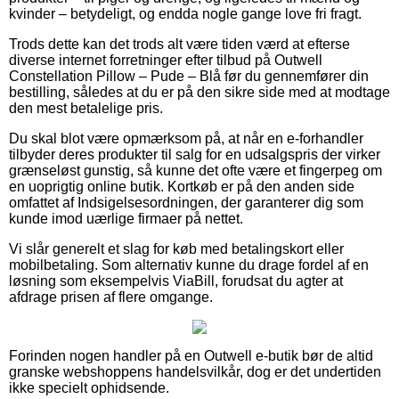
kvinder – betydeligt, og endda nogle gange love fri fragt.
Trods dette kan det trods alt være tiden værd at efterse
diverse internet forretninger efter tilbud på Outwell
Constellation Pillow – Pude – Blå før du gennemfører din
bestilling, således at du er på den sikre side med at modtage
den mest betalelige pris.
Du skal blot være opmærksom på, at når en e-forhandler
tilbyder deres produkter til salg for en udsalgspris der virker
grænseløst gunstig, så kunne det ofte være et fingerpeg om
en uoprigtig online butik. Kortkøb er på den anden side
omfattet af Indsigelsesordningen, der garanterer dig som
kunde imod uærlige firmaer på nettet.
Vi slår generelt et slag for køb med betalingskort eller
mobilbetaling. Som alternativ kunne du drage fordel af en
løsning som eksempelvis ViaBill, forudsat du agter at
afdrage prisen af flere omgange.
Forinden nogen handler på en Outwell e-butik bør de altid
granske webshoppens handelsvilkår, dog er det undertiden
ikke specielt ophidsende.