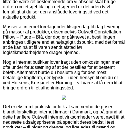
tilfælde være ret bestemmende om vi absolut skal bruge
ordren om et øjeblik, og i det øjemed er det uden tvivl
fornuftigt at du ser den anslåede leveringstid ved det
aktuelle produkt.
Masser af internet foretagender tilsiger dag-til-dag levering
på masser af produkter, eksempelvis Outwell Constellation
Pillow – Pude – Blå, der dog er påkrævet at bestillingen
anbringes tidligere end et nøjagtigt tidspunkt, med det formål
at de kan nå at få varen sendt afsted før
logistikmedarbejderne drager hjemad.
Nogle internet butikker lover fragt uden omkostninger, men
ofte under forudsætning af at der bestilles for et bestemt
beløb. Alternativt burde du beslutte sig for den mest
betalelige fragtform, der typisk – uden hensyn til om du er
ved Horsens, Korsør eller Hørning – vil være at få dem til at
bringe ordren til et afhentningssted.
Det er ekstremt praktisk for folk at sammenholde priser i
blandt forskellige internet firmaer i Danmark, og på grund af
dette har flere Outwell internet virksomheder været nødt til at
nedsætte udsalgspriserne på specielt deres bedst i test
produkter – til piger og drenge, og ligeledes til mænd og