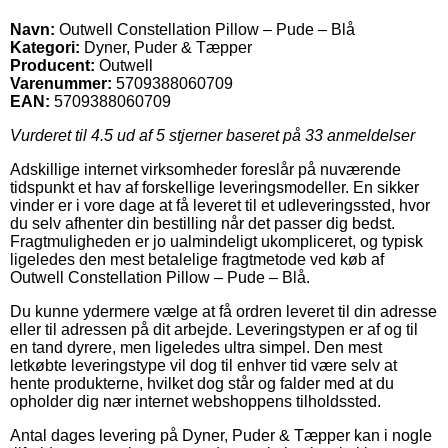
Navn:
Outwell Constellation Pillow – Pude – Blå
Kategori:
Dyner, Puder & Tæpper
Producent:
Outwell
Varenummer:
5709388060709
EAN:
5709388060709
Vurderet til
4.5
ud af 5 stjerner baseret på
33
anmeldelser
Adskillige internet virksomheder foreslår på nuværende
tidspunkt et hav af forskellige leveringsmodeller. En sikker
vinder er i vore dage at få leveret til et udleveringssted, hvor
du selv afhenter din bestilling når det passer dig bedst.
Fragtmuligheden er jo ualmindeligt ukompliceret, og typisk
ligeledes den mest betalelige fragtmetode ved køb af
Outwell Constellation Pillow – Pude – Blå.
Du kunne ydermere vælge at få ordren leveret til din adresse
eller til adressen på dit arbejde. Leveringstypen er af og til
en tand dyrere, men ligeledes ultra simpel. Den mest
letkøbte leveringstype vil dog til enhver tid være selv at
hente produkterne, hvilket dog står og falder med at du
opholder dig nær internet webshoppens tilholdssted.
Antal dages levering på Dyner, Puder & Tæpper kan i nogle