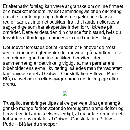
Et alternativt forslag kan være at granske om online firmaet
er e-mærket medlem, hvilket almindeligvis er en erklæring
om at e-forretningen opretholder de gældende danske
regler, samt at internet butikken fra tid til anden efterses af
sagkyndige som har ekspertise inden for vilkårene på
området. Dette er desuden din chance for bistand, hvis du
forvoldes udfordringer i processen med din bestilling.
Derudover foreslåes det at kunden er klar over de mest
vedkommende reglementer der indvirker på handlen, f.eks.
den returrettighed online butikken benytter. I den
sammenhæng er det virkelig vigtigt, at man permanent
bibeholder ens e-mail kvittering, således man fremadrettet
kan påvise købet af Outwell Constellation Pillow – Pude –
Blå, uanset om du efterspørger produkter til en pige eller
dreng.
Trustpilot frembringer tilpas sikre genveje til at gennemgå
ganske mange forhenværende forbrugeres anmeldelser og
herved er det anbefalelsesværdigt, at du udforsker internet
forhandlerens omtaler af Outwell Constellation Pillow –
Pude – Blå før du shopper.