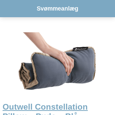
Svømmeanlæg
Outwell Constellation