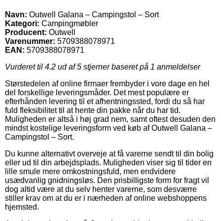
Navn:
Outwell Galana – Campingstol – Sort
Kategori:
Campingmøbler
Producent:
Outwell
Varenummer:
5709388078971
EAN:
5709388078971
Vurderet til
4.2
ud af 5 stjerner baseret på
1
anmeldelser
Størstedelen af online firmaer frembyder i vore dage en hel
del forskellige leveringsmåder. Det mest populære er
efterhånden levering til et afhentningssted, fordi du så har
fuld fleksibilitet til at hente din pakke når du har tid.
Muligheden er altså i høj grad nem, samt oftest desuden den
mindst kostelige leveringsform ved køb af Outwell Galana –
Campingstol – Sort.
Du kunne alternativt overveje at få varerne sendt til din bolig
eller ud til din arbejdsplads. Muligheden viser sig til tider en
lille smule mere omkostningsfuld, men endvidere
usædvanlig gnidningsløs. Den prisbilligste form for fragt vil
dog altid være at du selv henter varerne, som desværre
stiller krav om at du er i nærheden af online webshoppens
hjemsted.