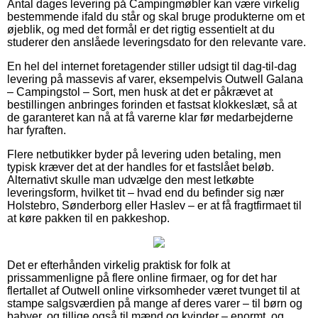
Antal dages levering på Campingmøbler kan være virkelig
bestemmende ifald du står og skal bruge produkterne om et
øjeblik, og med det formål er det rigtig essentielt at du
studerer den anslåede leveringsdato for den relevante vare.
En hel del internet foretagender stiller udsigt til dag-til-dag
levering på massevis af varer, eksempelvis Outwell Galana
– Campingstol – Sort, men husk at det er påkrævet at
bestillingen anbringes forinden et fastsat klokkeslæt, så at
de garanteret kan nå at få varerne klar før medarbejderne
har fyraften.
Flere netbutikker byder på levering uden betaling, men
typisk kræver det at der handles for et fastslået beløb.
Alternativt skulle man udvælge den mest letkøbte
leveringsform, hvilket tit – hvad end du befinder sig nær
Holstebro, Sønderborg eller Haslev – er at få fragtfirmaet til
at køre pakken til en pakkeshop.
Det er efterhånden virkelig praktisk for folk at
prissammenligne på flere online firmaer, og for det har
flertallet af Outwell online virksomheder været tvunget til at
stampe salgsværdien på mange af deres varer – til børn og
babyer, og tillige også til mænd og kvinder – enormt, og