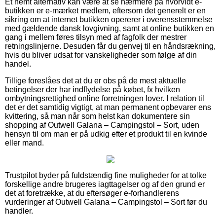
Et nemt alternativ kan være at se nærmere på hvorvidt e-
butikken er e-mærket medlem, eftersom det generelt er en
sikring om at internet butikken opererer i overensstemmelse
med gældende dansk lovgivning, samt at online butikken en
gang i mellem føres tilsyn med af fagfolk der mestrer
retningslinjerne. Desuden får du genvej til en håndsrækning,
hvis du bliver udsat for vanskeligheder som følge af din
handel.
Tillige foreslåes det at du er obs på de mest aktuelle
betingelser der har indflydelse på købet, fx hvilken
ombytningsrettighed online forretningen lover. I relation til
det er det samtidig vigtigt, at man permanent opbevarer ens
kvittering, så man når som helst kan dokumentere sin
shopping af Outwell Galana – Campingstol – Sort, uden
hensyn til om man er på udkig efter et produkt til en kvinde
eller mand.
Trustpilot byder på fuldstændig fine muligheder for at tolke
forskellige andre brugeres iagttagelser og af den grund er
det at foretrække, at du eftersøger e-forhandlerens
vurderinger af Outwell Galana – Campingstol – Sort før du
handler.