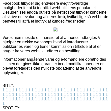
Facebook tilbyder dig endvidere evigt troværdige
muligheder for at få indblik i webbutikkens popularitet.
Desuden ses endda outlets på nettet som tilbyder kunderne
at skrive en evaluering af deres køb, hvilket lige så vel burde
benyttes til at få et indtryk af kundetilfredsheden.
Vores hjemmeside er finansieret af annonceindtægter. Vi
hjælper en række webshops hvori vi introducerer
butikkernes varer, og tjener kommission i tilfælde af at en
bruger fra vores website udfører en bestilling.
Informationer angående varer og e-forhandlere opretholdes
tit, men der gives ikke garantier imod modifikationer der er
blevet foretaget siden nyligste opdatering af de anvendte
oplysninger.
BITLY:
1
1
1
1
1
1
1
1
1
1
1
1
1
1
1
1
1
1
1
1
1
1
1
1
1
1
1
1
1
1
1
1
1
1
1
1
1
1
1
1
1
1
1
1
1
1
1
1
1
1
1
1
1
1
1
1
1
1
1
1
1
1
1
1
1
1
1
1
1
1
1
1
1
1
1
1
1
1
1
1
1
1
1
1
1
1
1
1
1
1
1
1
1
1
1
1
1
1
1
1
SPOTIFY: