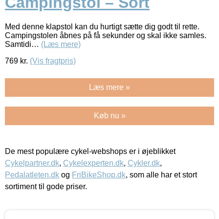
Campingstol – Sort
Med denne klapstol kan du hurtigt sætte dig godt til rette.
Campingstolen åbnes på få sekunder og skal ikke samles.
Samtidi…
(Læs mere)
769
kr.
(Vis fragtpris)
Læs mere »
Køb nu »
De mest populære cykel-webshops er i øjeblikket
Cykelpartner.dk
,
Cykelexperten.dk
,
Cykler.dk
,
Pedalatleten.dk
og
FriBikeShop.dk
, som alle har et stort
sortiment til gode priser.