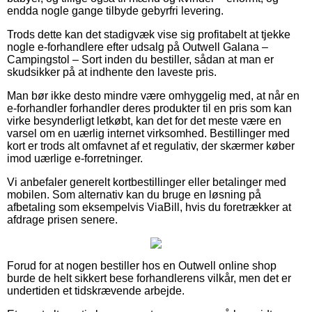
endda nogle gange tilbyde gebyrfri levering.
Trods dette kan det stadigvæk vise sig profitabelt at tjekke
nogle e-forhandlere efter udsalg på Outwell Galana –
Campingstol – Sort inden du bestiller, sådan at man er
skudsikker på at indhente den laveste pris.
Man bør ikke desto mindre være omhyggelig med, at når en
e-forhandler forhandler deres produkter til en pris som kan
virke besynderligt letkøbt, kan det for det meste være en
varsel om en uærlig internet virksomhed. Bestillinger med
kort er trods alt omfavnet af et regulativ, der skærmer køber
imod uærlige e-forretninger.
Vi anbefaler generelt kortbestillinger eller betalinger med
mobilen. Som alternativ kan du bruge en løsning på
afbetaling som eksempelvis ViaBill, hvis du foretrækker at
afdrage prisen senere.
Forud for at nogen bestiller hos en Outwell online shop
burde de helt sikkert bese forhandlerens vilkår, men det er
undertiden et tidskrævende arbejde.