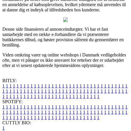
en anmeldelse af købsoplevelsen, hvilket ydermere må anvendes til
at danne dig et indtryk af tilfredsheden hos kunderne.
Denne side finansieres af annonceindtægter. Vi har et fast
samarbejde med en række e-forhandlere da vi præsenterer
butikkernes tilbud, og høster provision såfremt du gennemfører en
bestilling.
Viden omkring varer og online webshops i Danmark vedligeholdes
ofte, men vi påtager os ikke ansvaret for rettelser der er udarbejdet
efter at vi senest opdaterede hjemmesidens oplysninger.
BITLY:
1
1
1
1
1
1
1
1
1
1
1
1
1
1
1
1
1
1
1
1
1
1
1
1
1
1
1
1
1
1
1
1
1
1
1
1
1
1
1
1
1
1
1
1
1
1
1
1
1
1
1
1
1
1
1
1
1
1
1
1
1
1
1
1
1
1
1
1
1
1
1
1
1
1
1
1
1
1
1
1
1
1
1
1
1
1
1
1
1
1
1
1
1
1
1
1
1
1
1
1
SPOTIFY:
1
1
1
1
1
1
1
1
1
1
1
1
1
1
1
1
1
1
1
1
1
1
1
1
1
1
1
1
1
1
1
1
1
1
1
1
1
1
1
1
1
1
1
1
1
1
1
1
1
1
1
1
1
1
1
1
1
1
1
1
1
1
1
1
1
1
1
1
1
1
1
1
1
1
1
1
1
1
1
1
1
1
1
1
1
1
1
1
1
1
1
1
1
1
1
1
1
1
1
1
CUTTLY BIO:
1