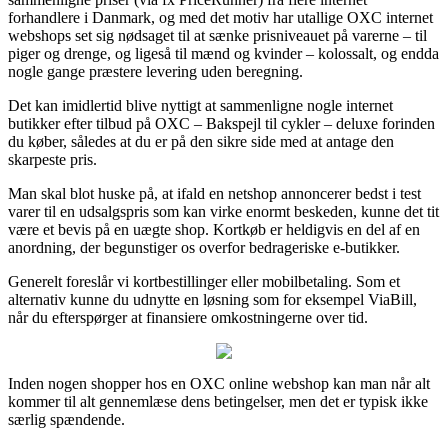
forhandlere i Danmark, og med det motiv har utallige OXC internet
webshops set sig nødsaget til at sænke prisniveauet på varerne – til
piger og drenge, og ligeså til mænd og kvinder – kolossalt, og endda
nogle gange præstere levering uden beregning.
Det kan imidlertid blive nyttigt at sammenligne nogle internet
butikker efter tilbud på OXC – Bakspejl til cykler – deluxe forinden
du køber, således at du er på den sikre side med at antage den
skarpeste pris.
Man skal blot huske på, at ifald en netshop annoncerer bedst i test
varer til en udsalgspris som kan virke enormt beskeden, kunne det tit
være et bevis på en uægte shop. Kortkøb er heldigvis en del af en
anordning, der begunstiger os overfor bedrageriske e-butikker.
Generelt foreslår vi kortbestillinger eller mobilbetaling. Som et
alternativ kunne du udnytte en løsning som for eksempel ViaBill,
når du efterspørger at finansiere omkostningerne over tid.
Inden nogen shopper hos en OXC online webshop kan man når alt
kommer til alt gennemlæse dens betingelser, men det er typisk ikke
særlig spændende.