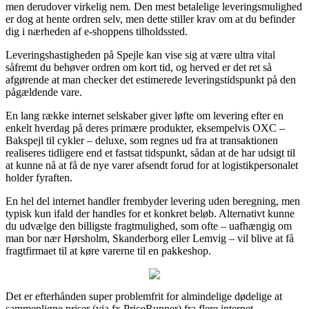
men derudover virkelig nem. Den mest betalelige leveringsmulighed
er dog at hente ordren selv, men dette stiller krav om at du befinder
dig i nærheden af e-shoppens tilholdssted.
Leveringshastigheden på Spejle kan vise sig at være ultra vital
såfremt du behøver ordren om kort tid, og herved er det ret så
afgørende at man checker det estimerede leveringstidspunkt på den
pågældende vare.
En lang række internet selskaber giver løfte om levering efter en
enkelt hverdag på deres primære produkter, eksempelvis OXC –
Bakspejl til cykler – deluxe, som regnes ud fra at transaktionen
realiseres tidligere end et fastsat tidspunkt, sådan at de har udsigt til
at kunne nå at få de nye varer afsendt forud for at logistikpersonalet
holder fyraften.
En hel del internet handler frembyder levering uden beregning, men
typisk kun ifald der handles for et konkret beløb. Alternativt kunne
du udvælge den billigste fragtmulighed, som ofte – uafhængig om
man bor nær Hørsholm, Skanderborg eller Lemvig – vil blive at få
fragtfirmaet til at køre varerne til en pakkeshop.
Det er efterhånden super problemfrit for almindelige dødelige at
sammenligne priser (via fx PriceRunner) fra flere internet