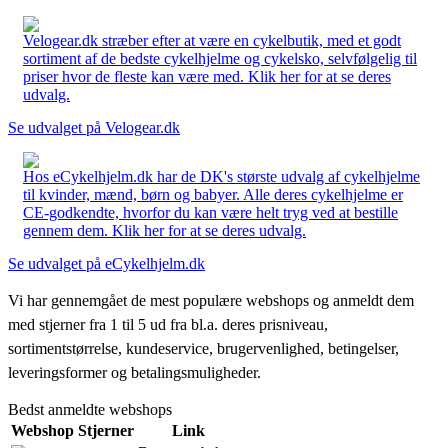
Velogear.dk stræber efter at være en cykelbutik, med et godt
sortiment af de bedste cykelhjelme og cykelsko, selvfølgelig til
priser hvor de fleste kan være med. Klik her for at se deres
udvalg.
Se udvalget på Velogear.dk
Hos eCykelhjelm.dk har de DK's største udvalg af cykelhjelme
til kvinder, mænd, børn og babyer. Alle deres cykelhjelme er
CE-godkendte, hvorfor du kan være helt tryg ved at bestille
gennem dem. Klik her for at se deres udvalg.
Se udvalget på eCykelhjelm.dk
Vi har gennemgået de mest populære webshops og anmeldt dem
med stjerner fra 1 til 5 ud fra bl.a. deres prisniveau,
sortimentstørrelse, kundeservice, brugervenlighed, betingelser,
leveringsformer og betalingsmuligheder.
Bedst anmeldte webshops
Webshop
Stjerner
Link