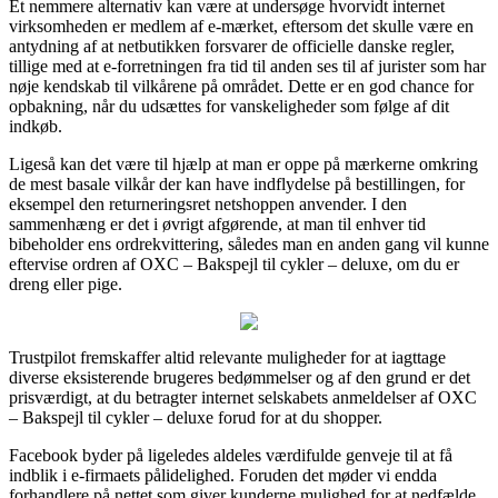
Et nemmere alternativ kan være at undersøge hvorvidt internet
virksomheden er medlem af e-mærket, eftersom det skulle være en
antydning af at netbutikken forsvarer de officielle danske regler,
tillige med at e-forretningen fra tid til anden ses til af jurister som har
nøje kendskab til vilkårene på området. Dette er en god chance for
opbakning, når du udsættes for vanskeligheder som følge af dit
indkøb.
Ligeså kan det være til hjælp at man er oppe på mærkerne omkring
de mest basale vilkår der kan have indflydelse på bestillingen, for
eksempel den returneringsret netshoppen anvender. I den
sammenhæng er det i øvrigt afgørende, at man til enhver tid
bibeholder ens ordrekvittering, således man en anden gang vil kunne
eftervise ordren af OXC – Bakspejl til cykler – deluxe, om du er
dreng eller pige.
Trustpilot fremskaffer altid relevante muligheder for at iagttage
diverse eksisterende brugeres bedømmelser og af den grund er det
prisværdigt, at du betragter internet selskabets anmeldelser af OXC
– Bakspejl til cykler – deluxe forud for at du shopper.
Facebook byder på ligeledes aldeles værdifulde genveje til at få
indblik i e-firmaets pålidelighed. Foruden det møder vi endda
forhandlere på nettet som giver kunderne mulighed for at nedfælde