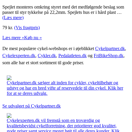
Spejlet monteres omkring styret med det medfølgende beslag som
passer til styr tykkelse på 22,2mm. Spejlets hus er i hård plast …
(Læs mere)
79
kr.
(Vis fragtpris)
Læs mere »
Køb nu »
De mest populære cykel-webshops er i øjeblikket
Cykelpartner.dk
,
Cykelexperten.dk
,
Cykler.dk
,
Pedalatleten.dk
og
FriBikeShop.dk
,
som alle har et stort sortiment til gode priser.
Cykelpartner.dk sælger alt inden for cykler, cykeltilbehør og
udstyr og har en bred vifte af reservedele til din cykel. Klik her
for at se deres udvalg.
Se udvalget på Cykelpartner.dk
Cykelexperten.dk vil fremstå som en troværdig og
kvalitetsbevidst cykelforretning, der prioriterer god kvalitet,
gode priser samt service meget højt til alle deres kunder. Klik