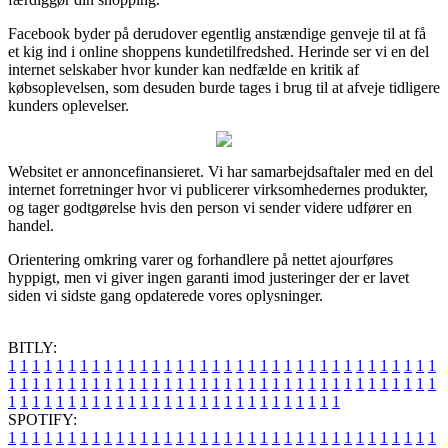
Facebook byder på derudover egentlig anstændige genveje til at få
et kig ind i online shoppens kundetilfredshed. Herinde ser vi en del
internet selskaber hvor kunder kan nedfælde en kritik af
købsoplevelsen, som desuden burde tages i brug til at afveje tidligere
kunders oplevelser.
Websitet er annoncefinansieret. Vi har samarbejdsaftaler med en del
internet forretninger hvor vi publicerer virksomhedernes produkter,
og tager godtgørelse hvis den person vi sender videre udfører en
handel.
Orientering omkring varer og forhandlere på nettet ajourføres
hyppigt, men vi giver ingen garanti imod justeringer der er lavet
siden vi sidste gang opdaterede vores oplysninger.
BITLY:
1
1
1
1
1
1
1
1
1
1
1
1
1
1
1
1
1
1
1
1
1
1
1
1
1
1
1
1
1
1
1
1
1
1
1
1
1
1
1
1
1
1
1
1
1
1
1
1
1
1
1
1
1
1
1
1
1
1
1
1
1
1
1
1
1
1
1
1
1
1
1
1
1
1
1
1
1
1
1
1
1
1
1
1
1
1
1
1
1
1
1
1
1
1
1
1
1
1
1
1
SPOTIFY:
1
1
1
1
1
1
1
1
1
1
1
1
1
1
1
1
1
1
1
1
1
1
1
1
1
1
1
1
1
1
1
1
1
1
1
1