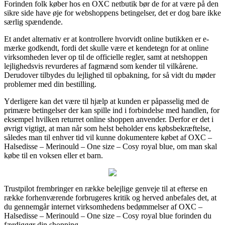
Forinden folk køber hos en OXC netbutik bør de for at være på den
sikre side have øje for webshoppens betingelser, det er dog bare ikke
særlig spændende.
Et andet alternativ er at kontrollere hvorvidt online butikken er e-
mærke godkendt, fordi det skulle være et kendetegn for at online
virksomheden lever op til de officielle regler, samt at netshoppen
lejlighedsvis revurderes af fagmænd som kender til vilkårene.
Derudover tilbydes du lejlighed til opbakning, for så vidt du møder
problemer med din bestilling.
Yderligere kan det være til hjælp at kunden er påpasselig med de
primære betingelser der kan spille ind i forbindelse med handlen, for
eksempel hvilken returret online shoppen anvender. Derfor er det i
øvrigt vigtigt, at man når som helst beholder ens købsbekræftelse,
således man til enhver tid vil kunne dokumentere købet af OXC –
Halsedisse – Merinould – One size – Cosy royal blue, om man skal
købe til en voksen eller et barn.
Trustpilot frembringer en række belejlige genveje til at efterse en
række forhenværende forbrugeres kritik og herved anbefales det, at
du gennemgår internet virksomhedens bedømmelser af OXC –
Halsedisse – Merinould – One size – Cosy royal blue forinden du
færdiggør din shopping.