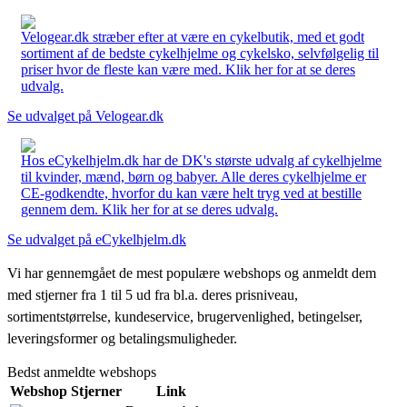
Velogear.dk stræber efter at være en cykelbutik, med et godt
sortiment af de bedste cykelhjelme og cykelsko, selvfølgelig til
priser hvor de fleste kan være med. Klik her for at se deres
udvalg.
Se udvalget på Velogear.dk
Hos eCykelhjelm.dk har de DK's største udvalg af cykelhjelme
til kvinder, mænd, børn og babyer. Alle deres cykelhjelme er
CE-godkendte, hvorfor du kan være helt tryg ved at bestille
gennem dem. Klik her for at se deres udvalg.
Se udvalget på eCykelhjelm.dk
Vi har gennemgået de mest populære webshops og anmeldt dem
med stjerner fra 1 til 5 ud fra bl.a. deres prisniveau,
sortimentstørrelse, kundeservice, brugervenlighed, betingelser,
leveringsformer og betalingsmuligheder.
Bedst anmeldte webshops
Webshop
Stjerner
Link