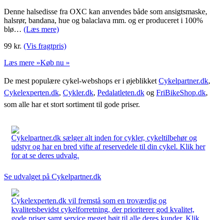
Denne halsedisse fra OXC kan anvendes både som ansigtsmaske,
halsrør, bandana, hue og balaclava mm. og er produceret i 100%
blø…
(Læs mere)
99
kr.
(Vis fragtpris)
Læs mere »
Køb nu »
De mest populære cykel-webshops er i øjeblikket
Cykelpartner.dk
,
Cykelexperten.dk
,
Cykler.dk
,
Pedalatleten.dk
og
FriBikeShop.dk
,
som alle har et stort sortiment til gode priser.
Cykelpartner.dk sælger alt inden for cykler, cykeltilbehør og
udstyr og har en bred vifte af reservedele til din cykel. Klik her
for at se deres udvalg.
Se udvalget på Cykelpartner.dk
Cykelexperten.dk vil fremstå som en troværdig og
kvalitetsbevidst cykelforretning, der prioriterer god kvalitet,
gode priser samt service meget højt til alle deres kunder. Klik