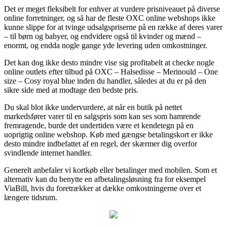
Det er meget fleksibelt for enhver at vurdere prisniveauet på diverse
online forretninger, og så har de fleste OXC online webshops ikke
kunne slippe for at tvinge udsalgspriserne på en række af deres varer
– til børn og babyer, og endvidere også til kvinder og mænd –
enormt, og endda nogle gange yde levering uden omkostninger.
Det kan dog ikke desto mindre vise sig profitabelt at checke nogle
online outlets efter tilbud på OXC – Halsedisse – Merinould – One
size – Cosy royal blue inden du handler, således at du er på den
sikre side med at modtage den bedste pris.
Du skal blot ikke undervurdere, at når en butik på nettet
markedsfører varer til en salgspris som kan ses som hamrende
fremragende, burde det undertiden være et kendetegn på en
uoprigtig online webshop. Køb med gængse betalingskort er ikke
desto mindre indbefattet af en regel, der skærmer dig overfor
svindlende internet handler.
Generelt anbefaler vi kortkøb eller betalinger med mobilen. Som et
alternativ kan du benytte en afbetalingsløsning fra for eksempel
ViaBill, hvis du foretrækker at dække omkostningerne over et
længere tidsrum.