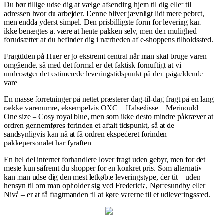
Du bør tillige udse dig at vælge afsending hjem til dig eller til
adressen hvor du arbejder. Denne bliver jævnligt lidt mere pebret,
men endda yderst simpel. Den prisbilligste form for levering kan
ikke benægtes at være at hente pakken selv, men den mulighed
forudsætter at du befinder dig i nærheden af e-shoppens tilholdssted.
Fragttiden på Huer er jo ekstremt central når man skal bruge varen
omgående, så med det formål er det faktisk fornuftigt at vi
undersøger det estimerede leveringstidspunkt på den pågældende
vare.
En masse forretninger på nettet præsterer dag-til-dag fragt på en lang
række varenumre, eksempelvis OXC – Halsedisse – Merinould –
One size – Cosy royal blue, men som ikke desto mindre påkræver at
ordren gennemføres forinden et aftalt tidspunkt, så at de
sandsynligvis kan nå at få ordren ekspederet forinden
pakkepersonalet har fyraften.
En hel del internet forhandlere lover fragt uden gebyr, men for det
meste kun såfremt du shopper for en konkret pris. Som alternativ
kan man udse dig den mest letkøbte leveringstype, der tit – uden
hensyn til om man opholder sig ved Fredericia, Nørresundby eller
Nivå – er at få fragtmanden til at køre varerne til et udleveringssted.