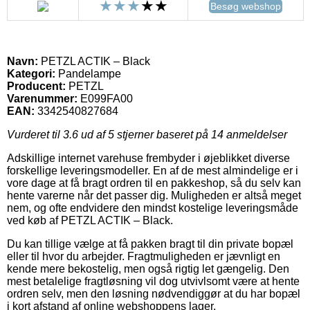
Besøg webshop
Navn:
PETZL ACTIK – Black
Kategori:
Pandelampe
Producent:
PETZL
Varenummer:
E099FA00
EAN:
3342540827684
Vurderet til
3.6
ud af 5 stjerner baseret på
14
anmeldelser
Adskillige internet varehuse frembyder i øjeblikket diverse
forskellige leveringsmodeller. En af de mest almindelige er i
vore dage at få bragt ordren til en pakkeshop, så du selv kan
hente varerne når det passer dig. Muligheden er altså meget
nem, og ofte endvidere den mindst kostelige leveringsmåde
ved køb af PETZL ACTIK – Black.
Du kan tillige vælge at få pakken bragt til din private bopæl
eller til hvor du arbejder. Fragtmuligheden er jævnligt en
kende mere bekostelig, men også rigtig let gængelig. Den
mest betalelige fragtløsning vil dog utvivlsomt være at hente
ordren selv, men den løsning nødvendiggør at du har bopæl
i kort afstand af online webshoppens lager.