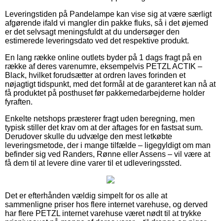
Leveringstiden på Pandelampe kan vise sig at være særligt
afgørende ifald vi mangler din pakke fluks, så i det øjemed
er det selvsagt meningsfuldt at du undersøger den
estimerede leveringsdato ved det respektive produkt.
En lang række online outlets byder på 1 dags fragt på en
række af deres varenumre, eksempelvis PETZL ACTIK –
Black, hvilket forudsætter at ordren laves forinden et
nøjagtigt tidspunkt, med det formål at de garanteret kan nå at
få produktet på posthuset før pakkemedarbejderne holder
fyraften.
Enkelte netshops præsterer fragt uden beregning, men
typisk stiller det krav om at der aftages for en fastsat sum.
Derudover skulle du udvælge den mest letkøbte
leveringsmetode, der i mange tilfælde – ligegyldigt om man
befinder sig ved Randers, Rønne eller Assens – vil være at
få dem til at levere dine varer til et udleveringssted.
Det er efterhånden vældig simpelt for os alle at
sammenligne priser hos flere internet varehuse, og derved
har flere PETZL internet varehuse været nødt til at trykke