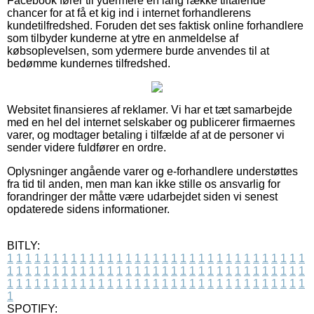
Facebook fører til ydermere en lang række tiltalende
chancer for at få et kig ind i internet forhandlerens
kundetilfredshed. Foruden det ses faktisk online forhandlere
som tilbyder kunderne at ytre en anmeldelse af
købsoplevelsen, som ydermere burde anvendes til at
bedømme kundernes tilfredshed.
Websitet finansieres af reklamer. Vi har et tæt samarbejde
med en hel del internet selskaber og publicerer firmaernes
varer, og modtager betaling i tilfælde af at de personer vi
sender videre fuldfører en ordre.
Oplysninger angående varer og e-forhandlere understøttes
fra tid til anden, men man kan ikke stille os ansvarlig for
forandringer der måtte være udarbejdet siden vi senest
opdaterede sidens informationer.
BITLY:
1
1
1
1
1
1
1
1
1
1
1
1
1
1
1
1
1
1
1
1
1
1
1
1
1
1
1
1
1
1
1
1
1
1
1
1
1
1
1
1
1
1
1
1
1
1
1
1
1
1
1
1
1
1
1
1
1
1
1
1
1
1
1
1
1
1
1
1
1
1
1
1
1
1
1
1
1
1
1
1
1
1
1
1
1
1
1
1
1
1
1
1
1
1
1
1
1
1
1
1
SPOTIFY: