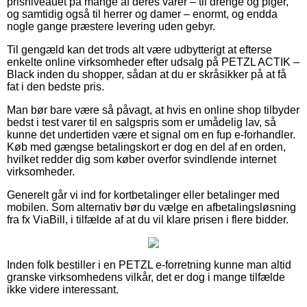
prisniveauet på mange af deres varer – til drenge og piger,
og samtidig også til herrer og damer – enormt, og endda
nogle gange præstere levering uden gebyr.
Til gengæld kan det trods alt være udbytterigt at efterse
enkelte online virksomheder efter udsalg på PETZL ACTIK –
Black inden du shopper, sådan at du er skråsikker på at få
fat i den bedste pris.
Man bør bare være så påvagt, at hvis en online shop tilbyder
bedst i test varer til en salgspris som er umådelig lav, så
kunne det undertiden være et signal om en fup e-forhandler.
Køb med gængse betalingskort er dog en del af en orden,
hvilket redder dig som køber overfor svindlende internet
virksomheder.
Generelt går vi ind for kortbetalinger eller betalinger med
mobilen. Som alternativ bør du vælge en afbetalingsløsning
fra fx ViaBill, i tilfælde af at du vil klare prisen i flere bidder.
Inden folk bestiller i en PETZL e-forretning kunne man altid
granske virksomhedens vilkår, det er dog i mange tilfælde
ikke videre interessant.