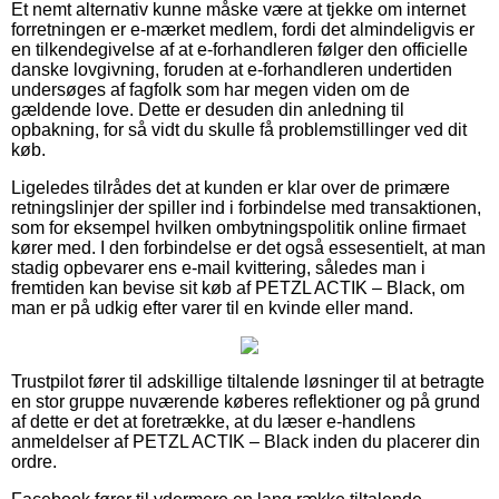
Et nemt alternativ kunne måske være at tjekke om internet
forretningen er e-mærket medlem, fordi det almindeligvis er
en tilkendegivelse af at e-forhandleren følger den officielle
danske lovgivning, foruden at e-forhandleren undertiden
undersøges af fagfolk som har megen viden om de
gældende love. Dette er desuden din anledning til
opbakning, for så vidt du skulle få problemstillinger ved dit
køb.
Ligeledes tilrådes det at kunden er klar over de primære
retningslinjer der spiller ind i forbindelse med transaktionen,
som for eksempel hvilken ombytningspolitik online firmaet
kører med. I den forbindelse er det også essesentielt, at man
stadig opbevarer ens e-mail kvittering, således man i
fremtiden kan bevise sit køb af PETZL ACTIK – Black, om
man er på udkig efter varer til en kvinde eller mand.
Trustpilot fører til adskillige tiltalende løsninger til at betragte
en stor gruppe nuværende køberes reflektioner og på grund
af dette er det at foretrække, at du læser e-handlens
anmeldelser af PETZL ACTIK – Black inden du placerer din
ordre.