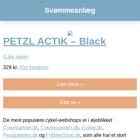
Svømmeanlæg
PETZL ACTIK – Black
(Læs mere)
329
kr.
(Vis fragtpris)
Læs mere »
Køb nu »
De mest populære cykel-webshops er i øjeblikket
Cykelpartner.dk
,
Cykelexperten.dk
,
Cykler.dk
,
Pedalatleten.dk
og
FriBikeShop.dk
, som alle har et stort