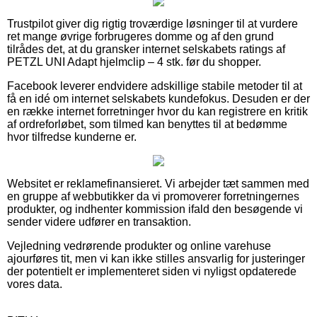
Trustpilot giver dig rigtig troværdige løsninger til at vurdere
ret mange øvrige forbrugeres domme og af den grund
tilrådes det, at du gransker internet selskabets ratings af
PETZL UNI Adapt hjelmclip – 4 stk. før du shopper.
Facebook leverer endvidere adskillige stabile metoder til at
få en idé om internet selskabets kundefokus. Desuden er der
en række internet forretninger hvor du kan registrere en kritik
af ordreforløbet, som tilmed kan benyttes til at bedømme
hvor tilfredse kunderne er.
Websitet er reklamefinansieret. Vi arbejder tæt sammen med
en gruppe af webbutikker da vi promoverer forretningernes
produkter, og indhenter kommission ifald den besøgende vi
sender videre udfører en transaktion.
Vejledning vedrørende produkter og online varehuse
ajourføres tit, men vi kan ikke stilles ansvarlig for justeringer
der potentielt er implementeret siden vi nyligst opdaterede
vores data.