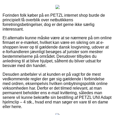
Forinden folk køber på en PETZL internet shop burde de
principielt få overblik over netbutikkens
forretningsbetingelser, dog er det gerne ikke særlig
interessant.
Et alternativ kunne måske være at se nærmere på om online
firmaet er e-mærket, hvilket kan være en sikring om at e-
shoppen lever op til gældende dansk lovgivning, udover at
e-forhandleren jævnligt besøges af jurister som mestrer
bestemmelserne på området. Derudover tilbydes du
anledning til at blive hjulpet, såfremt du bliver udsat for
besvær med din handel.
Desuden anbefaler vi at kunden er på vagt for de mest
vedkommende regler der gør sig gældende i forbindelse
med ordren, eksempelvis hvilken ombytningspolitik online
virksomheden har. Derfor er det tilmed relevant, at man
permanent beholder ens e-mail kvittering, således man
senere vil kunne bekræfte sin bestilling af PETZL UNI Adapt
hjelmclip – 4 stk., hvad end man søger en vare til en dame
eller herre.