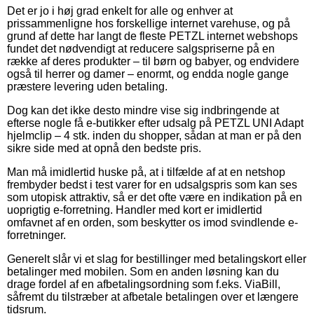
Det er jo i høj grad enkelt for alle og enhver at
prissammenligne hos forskellige internet varehuse, og på
grund af dette har langt de fleste PETZL internet webshops
fundet det nødvendigt at reducere salgspriserne på en
række af deres produkter – til børn og babyer, og endvidere
også til herrer og damer – enormt, og endda nogle gange
præstere levering uden betaling.
Dog kan det ikke desto mindre vise sig indbringende at
efterse nogle få e-butikker efter udsalg på PETZL UNI Adapt
hjelmclip – 4 stk. inden du shopper, sådan at man er på den
sikre side med at opnå den bedste pris.
Man må imidlertid huske på, at i tilfælde af at en netshop
frembyder bedst i test varer for en udsalgspris som kan ses
som utopisk attraktiv, så er det ofte være en indikation på en
uoprigtig e-forretning. Handler med kort er imidlertid
omfavnet af en orden, som beskytter os imod svindlende e-
forretninger.
Generelt slår vi et slag for bestillinger med betalingskort eller
betalinger med mobilen. Som en anden løsning kan du
drage fordel af en afbetalingsordning som f.eks. ViaBill,
såfremt du tilstræber at afbetale betalingen over et længere
tidsrum.