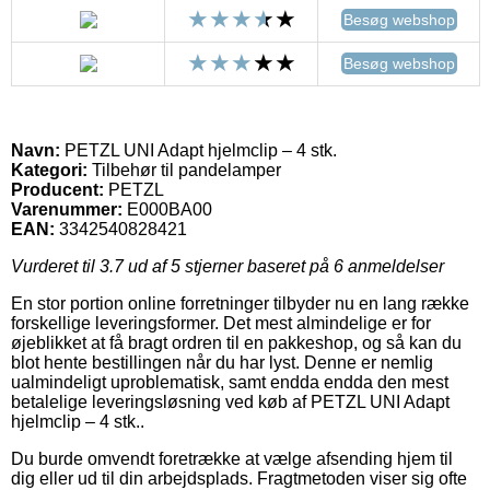
Besøg webshop
Besøg webshop
Navn:
PETZL UNI Adapt hjelmclip – 4 stk.
Kategori:
Tilbehør til pandelamper
Producent:
PETZL
Varenummer:
E000BA00
EAN:
3342540828421
Vurderet til
3.7
ud af 5 stjerner baseret på
6
anmeldelser
En stor portion online forretninger tilbyder nu en lang række
forskellige leveringsformer. Det mest almindelige er for
øjeblikket at få bragt ordren til en pakkeshop, og så kan du
blot hente bestillingen når du har lyst. Denne er nemlig
ualmindeligt uproblematisk, samt endda endda den mest
betalelige leveringsløsning ved køb af PETZL UNI Adapt
hjelmclip – 4 stk..
Du burde omvendt foretrække at vælge afsending hjem til
dig eller ud til din arbejdsplads. Fragtmetoden viser sig ofte