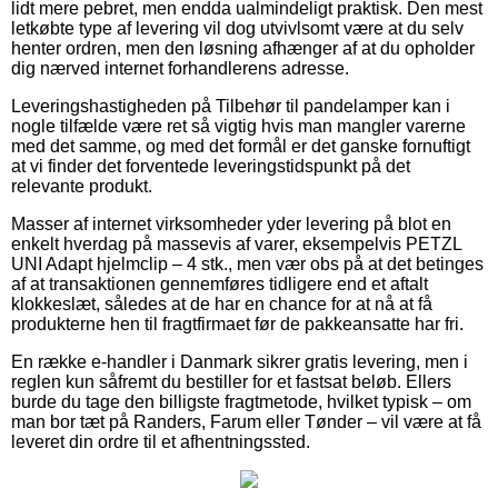
lidt mere pebret, men endda ualmindeligt praktisk. Den mest
letkøbte type af levering vil dog utvivlsomt være at du selv
henter ordren, men den løsning afhænger af at du opholder
dig nærved internet forhandlerens adresse.
Leveringshastigheden på Tilbehør til pandelamper kan i
nogle tilfælde være ret så vigtig hvis man mangler varerne
med det samme, og med det formål er det ganske fornuftigt
at vi finder det forventede leveringstidspunkt på det
relevante produkt.
Masser af internet virksomheder yder levering på blot en
enkelt hverdag på massevis af varer, eksempelvis PETZL
UNI Adapt hjelmclip – 4 stk., men vær obs på at det betinges
af at transaktionen gennemføres tidligere end et aftalt
klokkeslæt, således at de har en chance for at nå at få
produkterne hen til fragtfirmaet før de pakkeansatte har fri.
En række e-handler i Danmark sikrer gratis levering, men i
reglen kun såfremt du bestiller for et fastsat beløb. Ellers
burde du tage den billigste fragtmetode, hvilket typisk – om
man bor tæt på Randers, Farum eller Tønder – vil være at få
leveret din ordre til et afhentningssted.