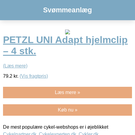
Svømmeanlæg
PETZL UNI Adapt hjelmclip
– 4 stk.
(Læs mere)
79.2
kr.
(Vis fragtpris)
Læs mere »
Køb nu »
De mest populære cykel-webshops er i øjeblikket
Cykelpartner.dk
,
Cykelexperten.dk
,
Cykler.dk
,