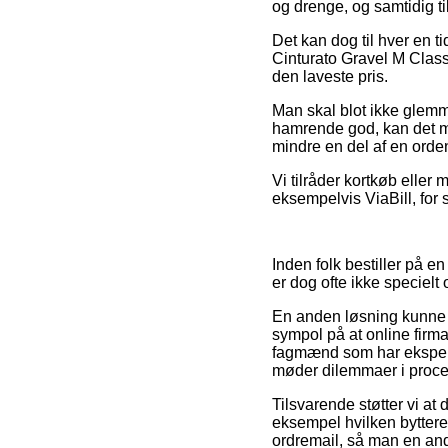
og drenge, og samtidig t
Det kan dog til hver en ti
Cinturato Gravel M Class
den laveste pris.
Man skal blot ikke glemme
hamrende god, kan det ma
mindre en del af en orden
Vi tilråder kortkøb elle
eksempelvis ViaBill, for s
Inden folk bestiller på e
er dog ofte ikke specielt
En anden løsning kunne væ
sympol på at online firm
fagmænd som har eksperti
møder dilemmaer i proce
Tilsvarende støtter vi at
eksempel hvilken bytteret 
ordremail, så man en and