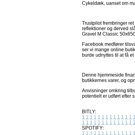
Cykeldæk, uanset om man 
Trustpilot frembringer r
reflektioner og derved slå
Gravel M Classic 50x650
Facebook medfører tilsvar
ser vi mange online but
burde udnyttes til at få e
Denne hjemmeside finans
butikkernes varer, og op
Anvisninger omkring tilbu
potentielt er udført efter 
BITLY:
1
1
1
1
1
1
1
1
1
1
1
1
1
1
1
1
1
1
1
1
1
1
1
1
1
1
SPOTIFY:
1
1
1
1
1
1
1
1
1
1
1
1
1