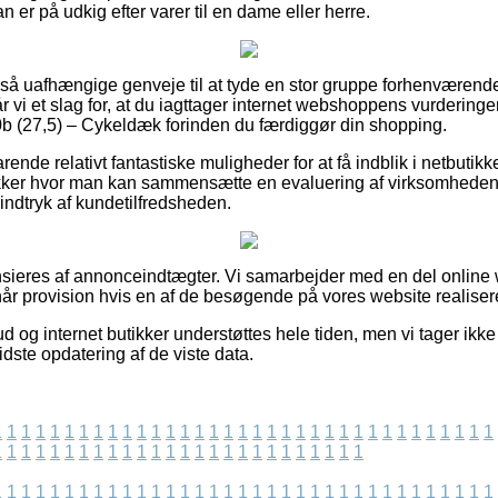
er på udkig efter varer til en dame eller herre.
et så uafhængige genveje til at tyde en stor gruppe forhenvære
r vi et slag for, at du iagttager internet webshoppens vurderinger 
b (27,5) – Cykeldæk forinden du færdiggør din shopping.
ende relativt fantastiske muligheder for at få indblik i netbuti
ikker hvor man kan sammensætte en evaluering af virksomhede
t indtryk af kundetilfredsheden.
ieres af annonceindtægter. Vi samarbejder med en del online 
når provision hvis en af de besøgende på vores website realisere
d og internet butikker understøttes hele tiden, men vi tager ikk
sidste opdatering af de viste data.
1
1
1
1
1
1
1
1
1
1
1
1
1
1
1
1
1
1
1
1
1
1
1
1
1
1
1
1
1
1
1
1
1
1
1
1
1
1
1
1
1
1
1
1
1
1
1
1
1
1
1
1
1
1
1
1
1
1
1
1
1
1
1
1
1
1
1
1
1
1
1
1
1
1
1
1
1
1
1
1
1
1
1
1
1
1
1
1
1
1
1
1
1
1
1
1