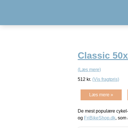
Classic 50
(Læs mere)
512
kr.
(Vis fragtpris)
Læs mere »
De mest populære cykel-
og
FriBikeShop.dk
, som 