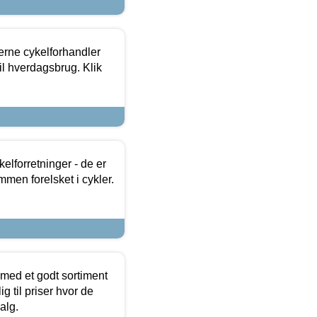
erne cykelforhandler
til hverdagsbrug. Klik
lforretninger - de er
mmen forelsket i cykler.
 med et godt sortiment
g til priser hvor de
alg.