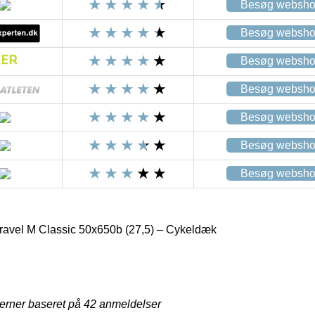
Besøg websh
Besøg websh
Besøg websh
Besøg websh
Besøg websh
Besøg websh
Besøg websh
 Gravel M Classic 50x650b (27,5) – Cykeldæk
jerner baseret på
42
anmeldelser