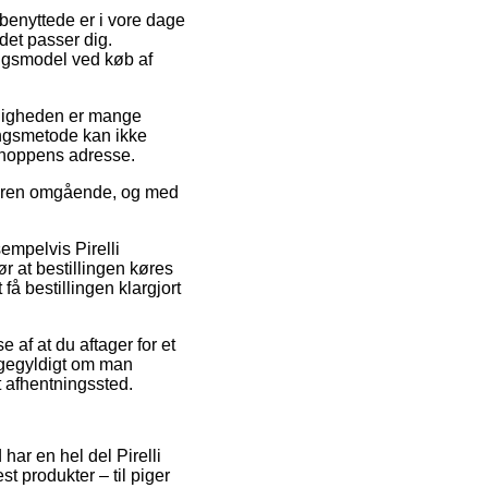
 benyttede er i vore dage
 det passer dig.
ingsmodel ved køb af
muligheden er mange
ingsmetode kan ikke
 shoppens adresse.
 varen omgående, og med
sempelvis Pirelli
 at bestillingen køres
få bestillingen klargjort
 af at du aftager for et
ligegyldigt om man
et afhentningssted.
 har en hel del Pirelli
st produkter – til piger