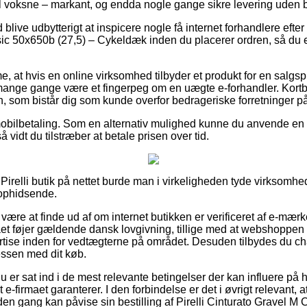
il voksne – markant, og endda nogle gange sikre levering uden b
d blive udbytterigt at inspicere nogle få internet forhandlere efter
ic 50x650b (27,5) – Cykeldæk inden du placerer ordren, så du 
, at hvis en online virksomhed tilbyder et produkt for en salgsp
nge gange være et fingerpeg om en uægte e-forhandler. Kortbes
, som bistår dig som kunde overfor bedrageriske forretninger på
r mobilbetaling. Som en alternativ mulighed kunne du anvende e
å vidt du tilstræber at betale prisen over tid.
n Pirelli butik på nettet burde man i virkeligheden tyde virksomh
 ophidsende.
re at finde ud af om internet butikken er verificeret af e-mærk
aet føjer gældende dansk lovgivning, tillige med at webshoppen 
se inden for vedtægterne på området. Desuden tilbydes du chan
ssen med dit køb.
 du er sat ind i de mest relevante betingelser der kan influere på
e-firmaet garanterer. I den forbindelse er det i øvrigt relevant, 
en gang kan påvise sin bestilling af Pirelli Cinturato Gravel M 