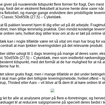
e giver på nuværende tidspunkt flere former for fragt. Den mest
op, fordi det er ekstremt fleksibelt at kunne hente dine varer når
tra fleksibel, og mange gange endvidere den prisbilligste lever
 M Classic 50x650b (27,5) – Cykeldæk.
t få pakken leveret hjem til dig eller ud på dit arbejde. Fragt
ret, men tillige temmelig praktisk. Den mindst kostelige lever
 ordren selv, hvilket dog stiller krav om at du er tæt på online
æk kan i nogle tilfælde være ret så vital om man har brug for
 centralt at man tjekker leveringstiden på det relevante produkt.
ber stiller udsigt til 1 dags levering på mange af deres varer, ek
ic 50x650b (27,5) – Cykeldæk, men som imidlertid nødvendiggør
bestemt tidspunkt, med det formål at de har mulighed for at nå at 
rne har fri.
t sikrer gratis fragt, men i mange tilfælde er det under betingelse
t skal man gribe den billigste leveringsmetode, hvilket oftest – 
up, Thisted eller Aars – vil blive at få dem til at køre ordren til 
let for alle at analysere priser på flere e-forretninger, og herved
nødsaget til at reducere salgspriserne på specielt deres bedst i te