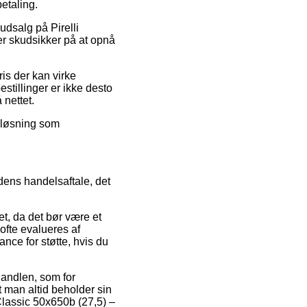
etaling.
 udsalg på Pirelli
er skudsikker på at opnå
ris der kan virke
tillinger er ikke desto
 nettet.
n løsning som
edens handelsaftale, det
et, da det bør være et
ofte evalueres af
ce for støtte, hvis du
 handlen, som for
at man altid beholder sin
Classic 50x650b (27,5) –