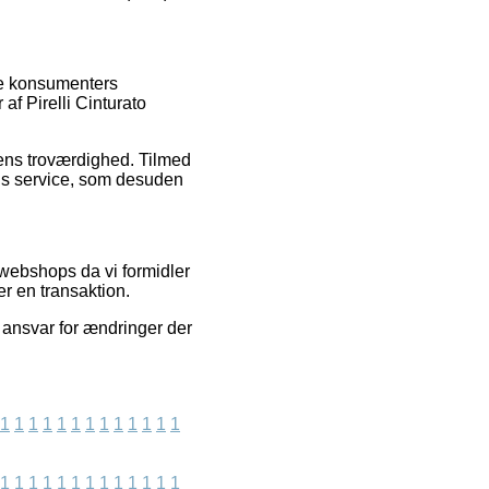
nde konsumenters
af Pirelli Cinturato
kkens troværdighed. Tilmed
ns service, som desuden
webshops da vi formidler
r en transaktion.
e ansvar for ændringer der
1
1
1
1
1
1
1
1
1
1
1
1
1
1
1
1
1
1
1
1
1
1
1
1
1
1