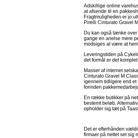
Adskillige online varehus
at afsende til en pakkesh
Fragtmuligheden er jo ul
Pirelli Cinturato Gravel
Du kan også tænke over a
gange en anelse mere peb
modsiges at være at hente
Leveringstiden på Cykeld
det formål er det komplet
Masser af internet selska
Cinturato Gravel M Class
igennem tidligere end et 
forinden pakkemedarbejde
En række butikker på nette
bestemt beløb. Alternativ
opholder sig tæt på Taastr
Det er efterhånden vældig 
firmaer på nettet set sig 