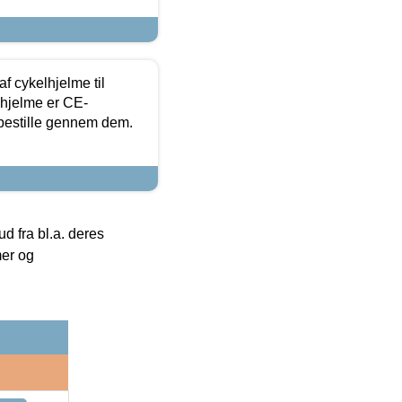
f cykelhjelme til
lhjelme er CE-
 bestille gennem dem.
 fra bl.a. deres
mer og