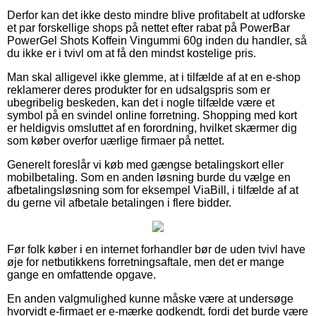
Derfor kan det ikke desto mindre blive profitabelt at udforske
et par forskellige shops på nettet efter rabat på PowerBar
PowerGel Shots Koffein Vingummi 60g inden du handler, så
du ikke er i tvivl om at få den mindst kostelige pris.
Man skal alligevel ikke glemme, at i tilfælde af at en e-shop
reklamerer deres produkter for en udsalgspris som er
ubegribelig beskeden, kan det i nogle tilfælde være et
symbol på en svindel online forretning. Shopping med kort
er heldigvis omsluttet af en forordning, hvilket skærmer dig
som køber overfor uærlige firmaer på nettet.
Generelt foreslår vi køb med gængse betalingskort eller
mobilbetaling. Som en anden løsning burde du vælge en
afbetalingsløsning som for eksempel ViaBill, i tilfælde af at
du gerne vil afbetale betalingen i flere bidder.
Før folk køber i en internet forhandler bør de uden tvivl have
øje for netbutikkens forretningsaftale, men det er mange
gange en omfattende opgave.
En anden valgmulighed kunne måske være at undersøge
hvorvidt e-firmaet er e-mærke godkendt, fordi det burde være