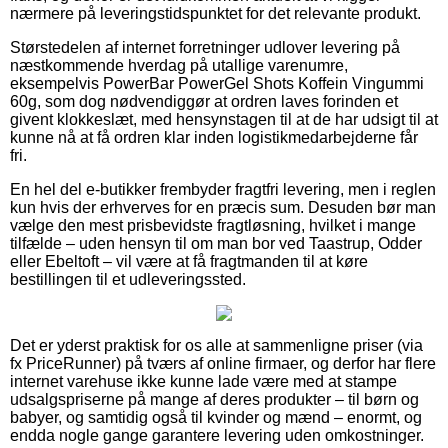
nærmere på leveringstidspunktet for det relevante produkt.
Størstedelen af internet forretninger udlover levering på
næstkommende hverdag på utallige varenumre,
eksempelvis PowerBar PowerGel Shots Koffein Vingummi
60g, som dog nødvendiggør at ordren laves forinden et
givent klokkeslæt, med hensynstagen til at de har udsigt til at
kunne nå at få ordren klar inden logistikmedarbejderne får
fri.
En hel del e-butikker frembyder fragtfri levering, men i reglen
kun hvis der erhverves for en præcis sum. Desuden bør man
vælge den mest prisbevidste fragtløsning, hvilket i mange
tilfælde – uden hensyn til om man bor ved Taastrup, Odder
eller Ebeltoft – vil være at få fragtmanden til at køre
bestillingen til et udleveringssted.
Det er yderst praktisk for os alle at sammenligne priser (via
fx PriceRunner) på tværs af online firmaer, og derfor har flere
internet varehuse ikke kunne lade være med at stampe
udsalgspriserne på mange af deres produkter – til børn og
babyer, og samtidig også til kvinder og mænd – enormt, og
endda nogle gange garantere levering uden omkostninger.