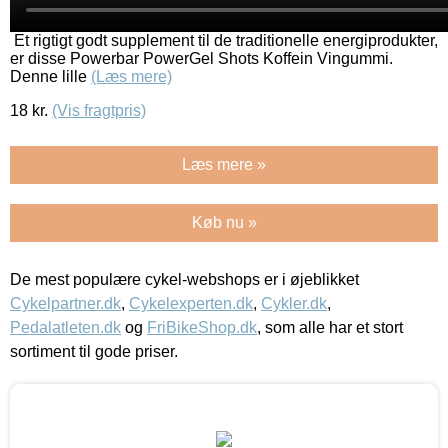
Et rigtigt godt supplement til de traditionelle energiprodukter,
er disse Powerbar PowerGel Shots Koffein Vingummi.
Denne lille
(Læs mere)
18
kr.
(Vis fragtpris)
Læs mere »
Køb nu »
De mest populære cykel-webshops er i øjeblikket
Cykelpartner.dk
,
Cykelexperten.dk
,
Cykler.dk
,
Pedalatleten.dk
og
FriBikeShop.dk
, som alle har et stort
sortiment til gode priser.