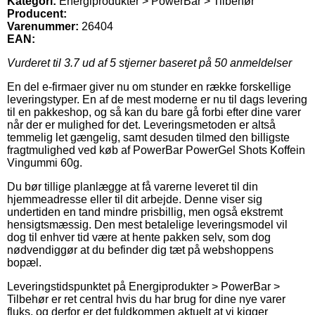
Kategori:
Energiprodukter > PowerBar > Tilbehør
Producent:
Varenummer:
26404
EAN:
Vurderet til
3.7
ud af 5 stjerner baseret på
50
anmeldelser
En del e-firmaer giver nu om stunder en række forskellige
leveringstyper. En af de mest moderne er nu til dags levering
til en pakkeshop, og så kan du bare gå forbi efter dine varer
når der er mulighed for det. Leveringsmetoden er altså
temmelig let gængelig, samt desuden tilmed den billigste
fragtmulighed ved køb af PowerBar PowerGel Shots Koffein
Vingummi 60g.
Du bør tillige planlægge at få varerne leveret til din
hjemmeadresse eller til dit arbejde. Denne viser sig
undertiden en tand mindre prisbillig, men også ekstremt
hensigtsmæssig. Den mest betalelige leveringsmodel vil
dog til enhver tid være at hente pakken selv, som dog
nødvendiggør at du befinder dig tæt på webshoppens
bopæl.
Leveringstidspunktet på Energiprodukter > PowerBar >
Tilbehør er ret central hvis du har brug for dine nye varer
fluks, og derfor er det fuldkommen aktuelt at vi kigger