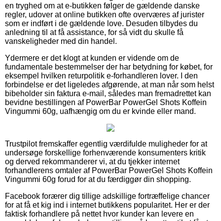
en tryghed om at e-butikken følger de gældende danske
regler, udover at online butikken ofte overværes af jurister
som er indført i de gældende love. Desuden tilbydes du
anledning til at få assistance, for så vidt du skulle få
vanskeligheder med din handel.
Ydermere er det klogt at kunden er vidende om de
fundamentale bestemmelser der har betydning for købet, for
eksempel hvilken returpolitik e-forhandleren lover. I den
forbindelse er det ligeledes afgørende, at man når som helst
bibeholder sin faktura e-mail, således man fremadrettet kan
bevidne bestillingen af PowerBar PowerGel Shots Koffein
Vingummi 60g, uafhængig om du er kvinde eller mand.
Trustpilot fremskaffer egentlig værdifulde muligheder for at
undersøge forskellige forhenværende konsumenters kritik
og derved rekommanderer vi, at du tjekker internet
forhandlerens omtaler af PowerBar PowerGel Shots Koffein
Vingummi 60g forud for at du færdiggør din shopping.
Facebook forærer dig tillige adskillige fortræffelige chancer
for at få et kig ind i internet butikkens popularitet. Her er der
faktisk forhandlere på nettet hvor kunder kan levere en