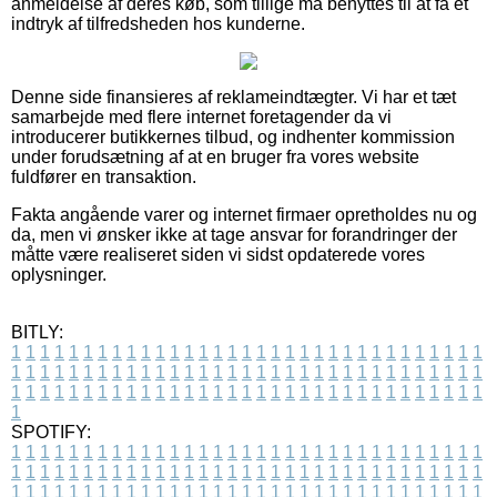
anmeldelse af deres køb, som tillige må benyttes til at få et
indtryk af tilfredsheden hos kunderne.
Denne side finansieres af reklameindtægter. Vi har et tæt
samarbejde med flere internet foretagender da vi
introducerer butikkernes tilbud, og indhenter kommission
under forudsætning af at en bruger fra vores website
fuldfører en transaktion.
Fakta angående varer og internet firmaer opretholdes nu og
da, men vi ønsker ikke at tage ansvar for forandringer der
måtte være realiseret siden vi sidst opdaterede vores
oplysninger.
BITLY:
1
1
1
1
1
1
1
1
1
1
1
1
1
1
1
1
1
1
1
1
1
1
1
1
1
1
1
1
1
1
1
1
1
1
1
1
1
1
1
1
1
1
1
1
1
1
1
1
1
1
1
1
1
1
1
1
1
1
1
1
1
1
1
1
1
1
1
1
1
1
1
1
1
1
1
1
1
1
1
1
1
1
1
1
1
1
1
1
1
1
1
1
1
1
1
1
1
1
1
1
SPOTIFY:
1
1
1
1
1
1
1
1
1
1
1
1
1
1
1
1
1
1
1
1
1
1
1
1
1
1
1
1
1
1
1
1
1
1
1
1
1
1
1
1
1
1
1
1
1
1
1
1
1
1
1
1
1
1
1
1
1
1
1
1
1
1
1
1
1
1
1
1
1
1
1
1
1
1
1
1
1
1
1
1
1
1
1
1
1
1
1
1
1
1
1
1
1
1
1
1
1
1
1