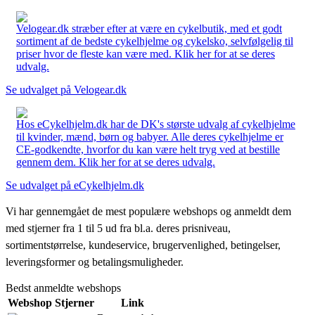
Velogear.dk stræber efter at være en cykelbutik, med et godt
sortiment af de bedste cykelhjelme og cykelsko, selvfølgelig til
priser hvor de fleste kan være med. Klik her for at se deres
udvalg.
Se udvalget på Velogear.dk
Hos eCykelhjelm.dk har de DK's største udvalg af cykelhjelme
til kvinder, mænd, børn og babyer. Alle deres cykelhjelme er
CE-godkendte, hvorfor du kan være helt tryg ved at bestille
gennem dem. Klik her for at se deres udvalg.
Se udvalget på eCykelhjelm.dk
Vi har gennemgået de mest populære webshops og anmeldt dem
med stjerner fra 1 til 5 ud fra bl.a. deres prisniveau,
sortimentstørrelse, kundeservice, brugervenlighed, betingelser,
leveringsformer og betalingsmuligheder.
Bedst anmeldte webshops
Webshop
Stjerner
Link