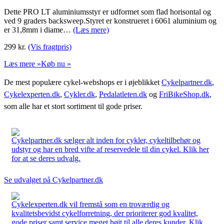
Dette PRO LT aluminiumsstyr er udformet som flad horisontal og
ved 9 graders backsweep.Styret er konstrueret i 6061 aluminium og
er 31,8mm i diame…
(Læs mere)
299
kr.
(Vis fragtpris)
Læs mere »
Køb nu »
De mest populære cykel-webshops er i øjeblikket
Cykelpartner.dk
,
Cykelexperten.dk
,
Cykler.dk
,
Pedalatleten.dk
og
FriBikeShop.dk
,
som alle har et stort sortiment til gode priser.
Cykelpartner.dk sælger alt inden for cykler, cykeltilbehør og
udstyr og har en bred vifte af reservedele til din cykel. Klik her
for at se deres udvalg.
Se udvalget på Cykelpartner.dk
Cykelexperten.dk vil fremstå som en troværdig og
kvalitetsbevidst cykelforretning, der prioriterer god kvalitet,
gode priser samt service meget højt til alle deres kunder. Klik