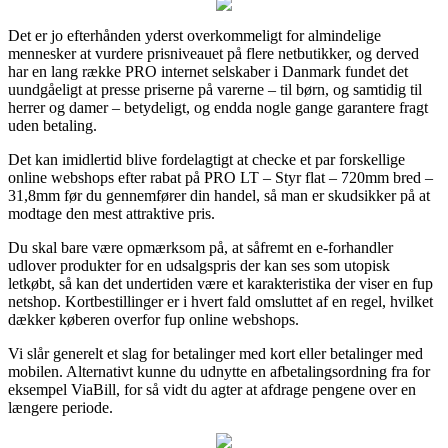
Det er jo efterhånden yderst overkommeligt for almindelige
mennesker at vurdere prisniveauet på flere netbutikker, og derved
har en lang række PRO internet selskaber i Danmark fundet det
uundgåeligt at presse priserne på varerne – til børn, og samtidig til
herrer og damer – betydeligt, og endda nogle gange garantere fragt
uden betaling.
Det kan imidlertid blive fordelagtigt at checke et par forskellige
online webshops efter rabat på PRO LT – Styr flat – 720mm bred –
31,8mm før du gennemfører din handel, så man er skudsikker på at
modtage den mest attraktive pris.
Du skal bare være opmærksom på, at såfremt en e-forhandler
udlover produkter for en udsalgspris der kan ses som utopisk
letkøbt, så kan det undertiden være et karakteristika der viser en fup
netshop. Kortbestillinger er i hvert fald omsluttet af en regel, hvilket
dækker køberen overfor fup online webshops.
Vi slår generelt et slag for betalinger med kort eller betalinger med
mobilen. Alternativt kunne du udnytte en afbetalingsordning fra for
eksempel ViaBill, for så vidt du agter at afdrage pengene over en
længere periode.