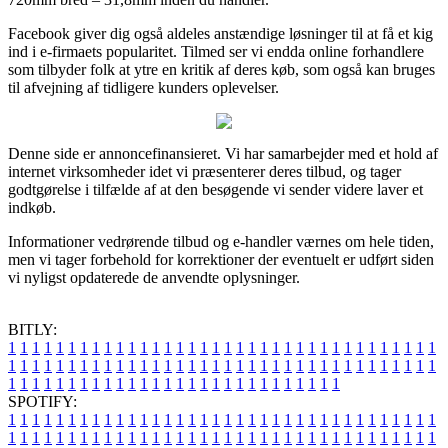
Facebook giver dig også aldeles anstændige løsninger til at få et kig
ind i e-firmaets popularitet. Tilmed ser vi endda online forhandlere
som tilbyder folk at ytre en kritik af deres køb, som også kan bruges
til afvejning af tidligere kunders oplevelser.
Denne side er annoncefinansieret. Vi har samarbejder med et hold af
internet virksomheder idet vi præsenterer deres tilbud, og tager
godtgørelse i tilfælde af at den besøgende vi sender videre laver et
indkøb.
Informationer vedrørende tilbud og e-handler værnes om hele tiden,
men vi tager forbehold for korrektioner der eventuelt er udført siden
vi nyligst opdaterede de anvendte oplysninger.
BITLY:
1
1
1
1
1
1
1
1
1
1
1
1
1
1
1
1
1
1
1
1
1
1
1
1
1
1
1
1
1
1
1
1
1
1
1
1
1
1
1
1
1
1
1
1
1
1
1
1
1
1
1
1
1
1
1
1
1
1
1
1
1
1
1
1
1
1
1
1
1
1
1
1
1
1
1
1
1
1
1
1
1
1
1
1
1
1
1
1
1
1
1
1
1
1
1
1
1
1
1
1
SPOTIFY:
1
1
1
1
1
1
1
1
1
1
1
1
1
1
1
1
1
1
1
1
1
1
1
1
1
1
1
1
1
1
1
1
1
1
1
1
1
1
1
1
1
1
1
1
1
1
1
1
1
1
1
1
1
1
1
1
1
1
1
1
1
1
1
1
1
1
1
1
1
1
1
1