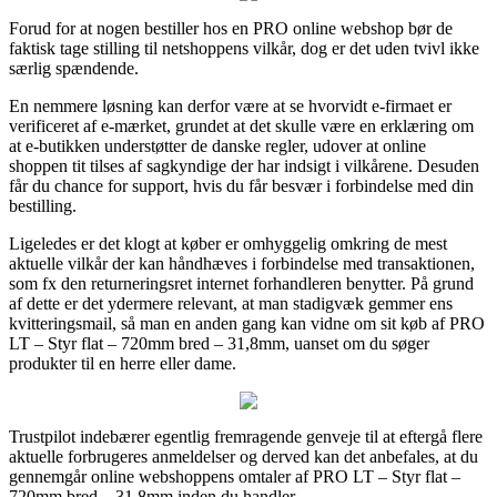
Forud for at nogen bestiller hos en PRO online webshop bør de
faktisk tage stilling til netshoppens vilkår, dog er det uden tvivl ikke
særlig spændende.
En nemmere løsning kan derfor være at se hvorvidt e-firmaet er
verificeret af e-mærket, grundet at det skulle være en erklæring om
at e-butikken understøtter de danske regler, udover at online
shoppen tit tilses af sagkyndige der har indsigt i vilkårene. Desuden
får du chance for support, hvis du får besvær i forbindelse med din
bestilling.
Ligeledes er det klogt at køber er omhyggelig omkring de mest
aktuelle vilkår der kan håndhæves i forbindelse med transaktionen,
som fx den returneringsret internet forhandleren benytter. På grund
af dette er det ydermere relevant, at man stadigvæk gemmer ens
kvitteringsmail, så man en anden gang kan vidne om sit køb af PRO
LT – Styr flat – 720mm bred – 31,8mm, uanset om du søger
produkter til en herre eller dame.
Trustpilot indebærer egentlig fremragende genveje til at eftergå flere
aktuelle forbrugeres anmeldelser og derved kan det anbefales, at du
gennemgår online webshoppens omtaler af PRO LT – Styr flat –
720mm bred – 31,8mm inden du handler.