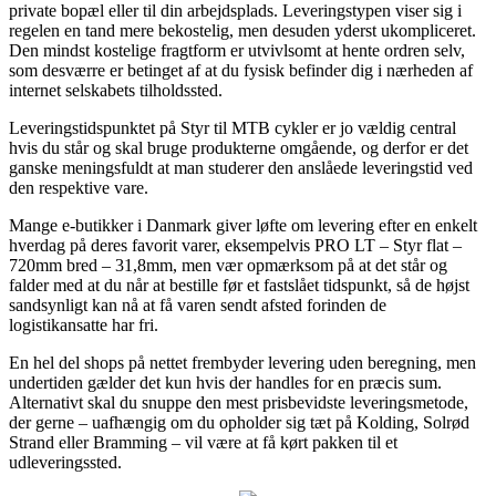
private bopæl eller til din arbejdsplads. Leveringstypen viser sig i
regelen en tand mere bekostelig, men desuden yderst ukompliceret.
Den mindst kostelige fragtform er utvivlsomt at hente ordren selv,
som desværre er betinget af at du fysisk befinder dig i nærheden af
internet selskabets tilholdssted.
Leveringstidspunktet på Styr til MTB cykler er jo vældig central
hvis du står og skal bruge produkterne omgående, og derfor er det
ganske meningsfuldt at man studerer den anslåede leveringstid ved
den respektive vare.
Mange e-butikker i Danmark giver løfte om levering efter en enkelt
hverdag på deres favorit varer, eksempelvis PRO LT – Styr flat –
720mm bred – 31,8mm, men vær opmærksom på at det står og
falder med at du når at bestille før et fastslået tidspunkt, så de højst
sandsynligt kan nå at få varen sendt afsted forinden de
logistikansatte har fri.
En hel del shops på nettet frembyder levering uden beregning, men
undertiden gælder det kun hvis der handles for en præcis sum.
Alternativt skal du snuppe den mest prisbevidste leveringsmetode,
der gerne – uafhængig om du opholder sig tæt på Kolding, Solrød
Strand eller Bramming – vil være at få kørt pakken til et
udleveringssted.