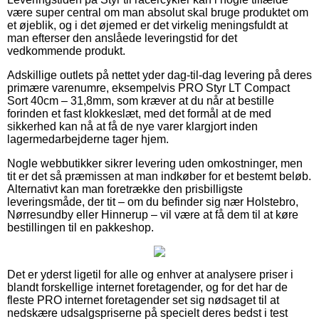
være super central om man absolut skal bruge produktet om
et øjeblik, og i det øjemed er det virkelig meningsfuldt at
man efterser den anslåede leveringstid for det
vedkommende produkt.
Adskillige outlets på nettet yder dag-til-dag levering på deres
primære varenumre, eksempelvis PRO Styr LT Compact
Sort 40cm – 31,8mm, som kræver at du når at bestille
forinden et fast klokkeslæt, med det formål at de med
sikkerhed kan nå at få de nye varer klargjort inden
lagermedarbejderne tager hjem.
Nogle webbutikker sikrer levering uden omkostninger, men
tit er det så præmissen at man indkøber for et bestemt beløb.
Alternativt kan man foretrække den prisbilligste
leveringsmåde, der tit – om du befinder sig nær Holstebro,
Nørresundby eller Hinnerup – vil være at få dem til at køre
bestillingen til en pakkeshop.
Det er yderst ligetil for alle og enhver at analysere priser i
blandt forskellige internet foretagender, og for det har de
fleste PRO internet foretagender set sig nødsaget til at
nedskære udsalgspriserne på specielt deres bedst i test