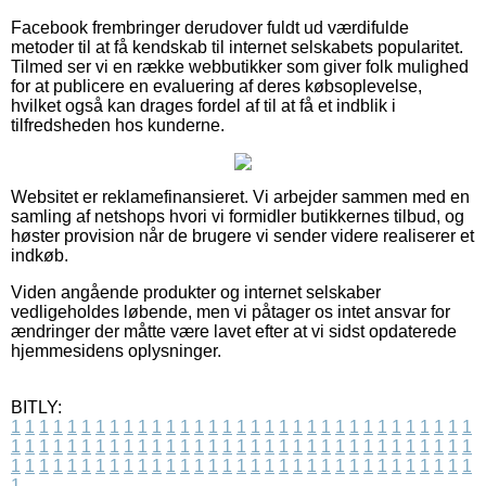
Facebook frembringer derudover fuldt ud værdifulde
metoder til at få kendskab til internet selskabets popularitet.
Tilmed ser vi en række webbutikker som giver folk mulighed
for at publicere en evaluering af deres købsoplevelse,
hvilket også kan drages fordel af til at få et indblik i
tilfredsheden hos kunderne.
Websitet er reklamefinansieret. Vi arbejder sammen med en
samling af netshops hvori vi formidler butikkernes tilbud, og
høster provision når de brugere vi sender videre realiserer et
indkøb.
Viden angående produkter og internet selskaber
vedligeholdes løbende, men vi påtager os intet ansvar for
ændringer der måtte være lavet efter at vi sidst opdaterede
hjemmesidens oplysninger.
BITLY:
1
1
1
1
1
1
1
1
1
1
1
1
1
1
1
1
1
1
1
1
1
1
1
1
1
1
1
1
1
1
1
1
1
1
1
1
1
1
1
1
1
1
1
1
1
1
1
1
1
1
1
1
1
1
1
1
1
1
1
1
1
1
1
1
1
1
1
1
1
1
1
1
1
1
1
1
1
1
1
1
1
1
1
1
1
1
1
1
1
1
1
1
1
1
1
1
1
1
1
1