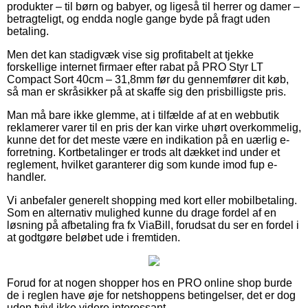
produkter – til børn og babyer, og ligeså til herrer og damer –
betragteligt, og endda nogle gange byde på fragt uden
betaling.
Men det kan stadigvæk vise sig profitabelt at tjekke
forskellige internet firmaer efter rabat på PRO Styr LT
Compact Sort 40cm – 31,8mm før du gennemfører dit køb,
så man er skråsikker på at skaffe sig den prisbilligste pris.
Man må bare ikke glemme, at i tilfælde af at en webbutik
reklamerer varer til en pris der kan virke uhørt overkommelig,
kunne det for det meste være en indikation på en uærlig e-
forretning. Kortbetalinger er trods alt dækket ind under et
reglement, hvilket garanterer dig som kunde imod fup e-
handler.
Vi anbefaler generelt shopping med kort eller mobilbetaling.
Som en alternativ mulighed kunne du drage fordel af en
løsning på afbetaling fra fx ViaBill, forudsat du ser en fordel i
at godtgøre beløbet ude i fremtiden.
Forud for at nogen shopper hos en PRO online shop burde
de i reglen have øje for netshoppens betingelser, det er dog
uden tvivl ikke videre interessant.