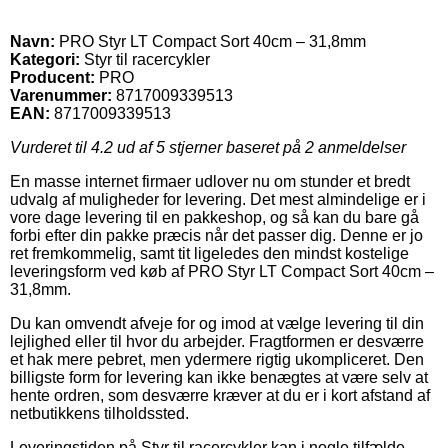
Navn:
PRO Styr LT Compact Sort 40cm – 31,8mm
Kategori:
Styr til racercykler
Producent:
PRO
Varenummer:
8717009339513
EAN:
8717009339513
Vurderet til
4.2
ud af 5 stjerner baseret på
2
anmeldelser
En masse internet firmaer udlover nu om stunder et bredt
udvalg af muligheder for levering. Det mest almindelige er i
vore dage levering til en pakkeshop, og så kan du bare gå
forbi efter din pakke præcis når det passer dig. Denne er jo
ret fremkommelig, samt tit ligeledes den mindst kostelige
leveringsform ved køb af PRO Styr LT Compact Sort 40cm –
31,8mm.
Du kan omvendt afveje for og imod at vælge levering til din
lejlighed eller til hvor du arbejder. Fragtformen er desværre
et hak mere pebret, men ydermere rigtig ukompliceret. Den
billigste form for levering kan ikke benægtes at være selv at
hente ordren, som desværre kræver at du er i kort afstand af
netbutikkens tilholdssted.
Leveringstiden på Styr til racercykler kan i nogle tilfælde