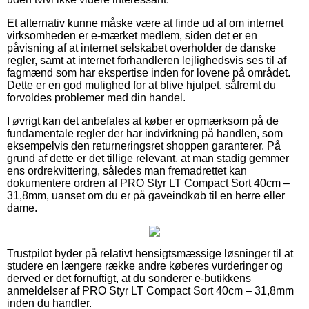
Et alternativ kunne måske være at finde ud af om internet
virksomheden er e-mærket medlem, siden det er en
påvisning af at internet selskabet overholder de danske
regler, samt at internet forhandleren lejlighedsvis ses til af
fagmænd som har ekspertise inden for lovene på området.
Dette er en god mulighed for at blive hjulpet, såfremt du
forvoldes problemer med din handel.
I øvrigt kan det anbefales at køber er opmærksom på de
fundamentale regler der har indvirkning på handlen, som
eksempelvis den returneringsret shoppen garanterer. På
grund af dette er det tillige relevant, at man stadig gemmer
ens ordrekvittering, således man fremadrettet kan
dokumentere ordren af PRO Styr LT Compact Sort 40cm –
31,8mm, uanset om du er på gaveindkøb til en herre eller
dame.
Trustpilot byder på relativt hensigtsmæssige løsninger til at
studere en længere række andre køberes vurderinger og
derved er det fornuftigt, at du sonderer e-butikkens
anmeldelser af PRO Styr LT Compact Sort 40cm – 31,8mm
inden du handler.