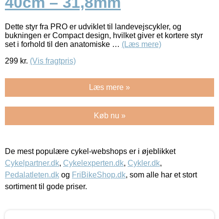
40cm – 31,8mm
Dette styr fra PRO er udviklet til landevejscykler, og
bukningen er Compact design, hvilket giver et kortere styr
set i forhold til den anatomiske …
(Læs mere)
299
kr.
(Vis fragtpris)
Læs mere »
Køb nu »
De mest populære cykel-webshops er i øjeblikket
Cykelpartner.dk
,
Cykelexperten.dk
,
Cykler.dk
,
Pedalatleten.dk
og
FriBikeShop.dk
, som alle har et stort
sortiment til gode priser.