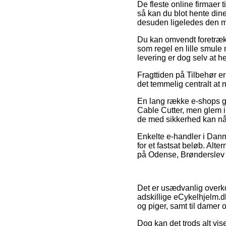
De fleste online firmaer 
så kan du blot hente dine
desuden ligeledes den mi
Du kan omvendt foretrække
som regel en lille smule
levering er dog selv at 
Fragttiden på Tilbehør er
det temmelig centralt at
En lang række e-shops g
Cable Cutter, men glem ik
de med sikkerhed kan nå a
Enkelte e-handler i Danm
for et fastsat beløb. Alt
på Odense, Brønderslev el
Det er usædvanlig overkom
adskillige eCykelhjelm.dk
og piger, samt til damer 
Dog kan det trods alt vis