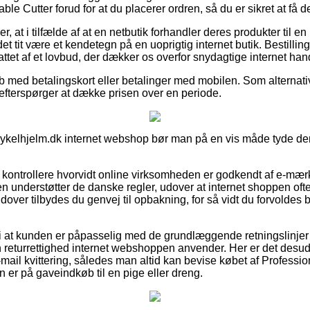
e Cutter forud for at du placerer ordren, så du er sikret at få den
, at i tilfælde af at en netbutik forhandler deres produkter til e
t tit være et kendetegn på en uoprigtig internet butik. Bestillin
ttet af et lovbud, der dækker os overfor snydagtige internet hand
øb med betalingskort eller betalinger med mobilen. Som alternativ
du efterspørger at dække prisen over en periode.
ykelhjelm.dk internet webshop bør man på en vis måde tyde dens 
 at kontrollere hvorvidt online virksomheden er godkendt af e-mær
len understøtter de danske regler, udover at internet shoppen of
udover tilbydes du genvej til opbakning, for så vidt du forvoldes
i at kunden er påpasselig med de grundlæggende retningslinjer
 returrettighed internet webshoppen anvender. Her er det desu
mail kvittering, således man altid kan bevise købet af Professi
n er på gaveindkøb til en pige eller dreng.