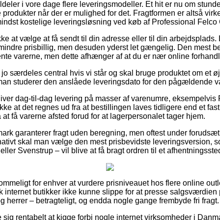
tildeler i vore dage flere leveringsmodeller. Et hit er nu om stun
 produkter når der er mulighed for det. Fragtformen er altså virke
ndst kostelige leveringsløsning ved køb af Professional Felco 
 at vælge at få sendt til din adresse eller til din arbejdsplads.
 mindre prisbillig, men desuden yderst let gængelig. Den mest be
hente varerne, men dette afhænger af at du er nær online forhand
 jo særdeles central hvis vi står og skal bruge produktet om et øj
 man studerer den anslåede leveringsdato for den pågældende v
iver dag-til-dag levering på masser af varenumre, eksempelvis 
ke at det regnes ud fra at bestillingen laves tidligere end et fas
t få varerne afsted forud for at lagerpersonalet tager hjem.
ark garanterer fragt uden beregning, men oftest under forudsæt
ernativt skal man vælge den mest prisbevidste leveringsversion, 
ler Svenstrup – vil blive at få bragt ordren til et afhentningsste
meligt for enhver at vurdere prisniveauet hos flere online outle
 internet butikker ikke kunne slippe for at presse salgsværdien 
og herrer – betragteligt, og endda nogle gange frembyde fri fragt.
e sig rentabelt at kigge forbi nogle internet virksomheder i Danma