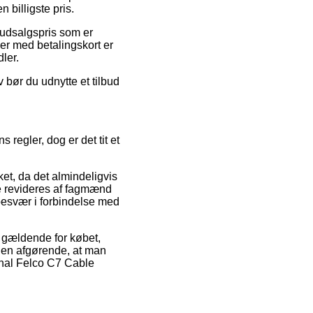
 billigste pris.
n udsalgspris som er
ger med betalingskort er
ler.
 bør du udnytte et tilbud
regler, dog er det tit et
ket, da det almindeligvis
te revideres af fagmænd
 besvær i forbindelse med
 gældende for købet,
den afgørende, at man
onal Felco C7 Cable