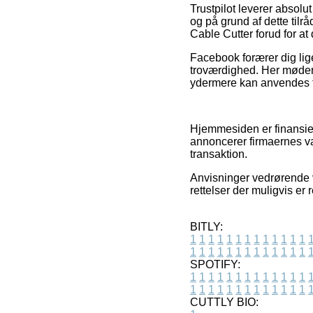
Trustpilot leverer absol
og på grund af dette til
Cable Cutter forud for at 
Facebook forærer dig lige
troværdighed. Her møder 
ydermere kan anvendes til
Hjemmesiden er finansier
annoncerer firmaernes var
transaktion.
Anvisninger vedrørende v
rettelser der muligvis er
BITLY:
1
1
1
1
1
1
1
1
1
1
1
1
1
1
1
1
1
1
1
1
1
1
1
1
1
1
SPOTIFY:
1
1
1
1
1
1
1
1
1
1
1
1
1
1
1
1
1
1
1
1
1
1
1
1
1
1
CUTTLY BIO: