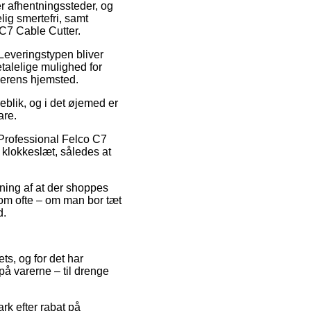
der afhentningssteder, og
lig smertefri, samt
C7 Cable Cutter.
 Leveringstypen bliver
talelige mulighed for
lerens hjemsted.
eblik, og i det øjemed er
are.
Professional Felco C7
t klokkeslæt, således at
ning af at der shoppes
som ofte – om man bor tæt
d.
ts, og for det har
på varerne – til drenge
rk efter rabat på