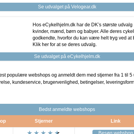
Se udvalget på Velogear.dk
Hos eCykelhjelm.dk har de DK's største udvalg a
kvinder, mænd, børn og babyer. Alle deres cyke
godkendte, hvorfor du kan være helt tryg ved at
Klik her for at se deres udvalg.
Se udvalget på eCykelhjelm.dk
t populære webshops og anmeldt dem med stjerner fra 1 til 5 ud
rrelse, kundeservice, brugervenlighed, betingelser, leveringsfor
Bedst anmeldte webshops
op
Stjerner
Link
Besøg webshop