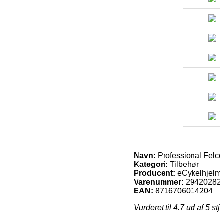
Navn:
Professional Felc
Kategori:
Tilbehør
Producent:
eCykelhjelm
Varenummer:
2942028
EAN:
8716706014204
Vurderet til
4.7
ud af 5 st