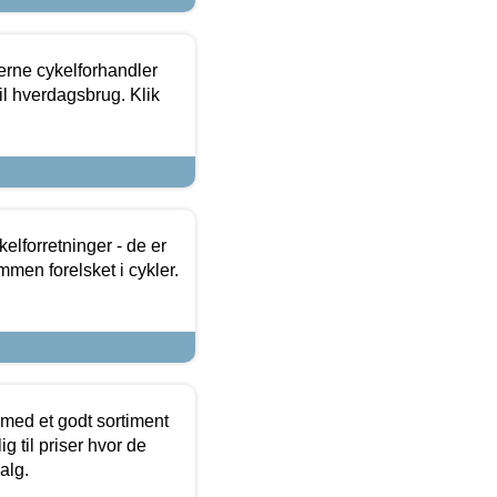
erne cykelforhandler
til hverdagsbrug. Klik
lforretninger - de er
mmen forelsket i cykler.
 med et godt sortiment
g til priser hvor de
alg.