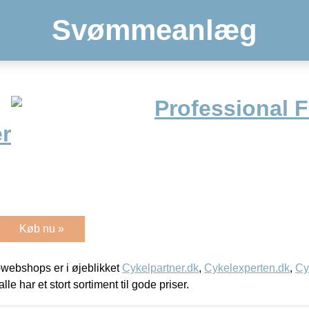
Svømmeanlæg
Professional 
r
Køb nu »
webshops er i øjeblikket
Cykelpartner.dk
,
Cykelexperten.dk
,
Cy
alle har et stort sortiment til gode priser.