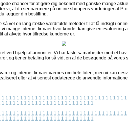
ut gode chancer for at gøre dig bekendt med ganske mange aktue
råder vi, at du ser nærmere på online shoppens vurderinger af Pr
du lægger din bestilling.
 så vel en lang række værdifulde metoder til at få indsigt i onl
vi mange internet firmaer hvor kunder kan give en evaluering 
 at afveje hvor tilfredse kunderne er.
et ved hjælp af annoncer. Vi har faste samarbejder med et hav a
er, og tjener betaling for så vidt en af de besøgende på vores s
arer og internet firmaer værnes om hele tiden, men vi kan des
 realiseret efter at vi senest opdaterede de anvendte informatione
1
1
1
1
1
1
1
1
1
1
1
1
1
1
1
1
1
1
1
1
1
1
1
1
1
1
1
1
1
1
1
1
1
1
1
1
1
1
1
1
1
1
1
1
1
1
1
1
1
1
1
1
1
1
1
1
1
1
1
1
1
1
1
1
1
1
1
1
1
1
1
1
1
1
1
1
1
1
1
1
1
1
1
1
1
1
1
1
1
1
1
1
1
1
1
1
1
1
1
1
1
1
1
1
1
1
1
1
1
1
1
1
1
1
1
1
1
1
1
1
1
1