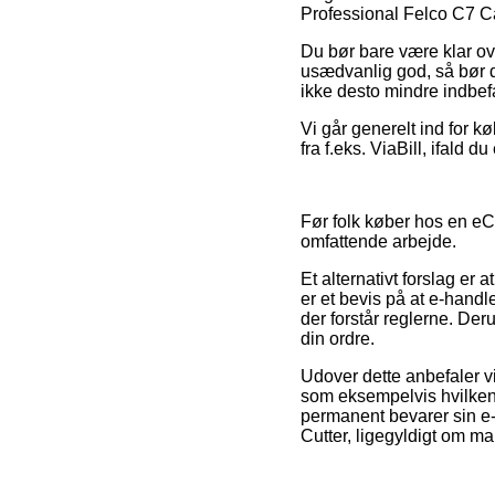
Professional Felco C7 Cabl
Du bør bare være klar over
usædvanlig god, så bør de
ikke desto mindre indbefa
Vi går generelt ind for k
fra f.eks. ViaBill, ifald 
Før folk køber hos en eC
omfattende arbejde.
Et alternativt forslag er
er et bevis på at e-hand
der forstår reglerne. Der
din ordre.
Udover dette anbefaler v
som eksempelvis hvilken
permanent bevarer sin e-
Cutter, ligegyldigt om ma