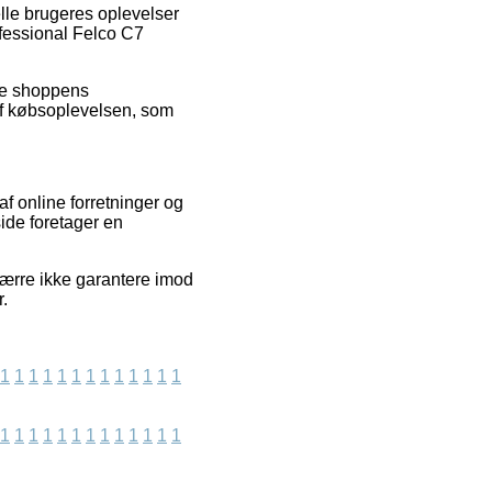
lle brugeres oplevelser
ofessional Felco C7
ine shoppens
af købsoplevelsen, som
f online forretninger og
ide foretager en
værre ikke garantere imod
r.
1
1
1
1
1
1
1
1
1
1
1
1
1
1
1
1
1
1
1
1
1
1
1
1
1
1