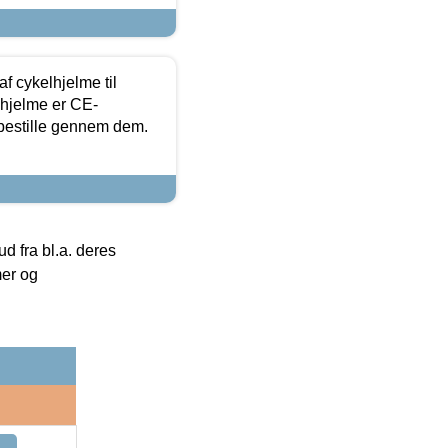
f cykelhjelme til
lhjelme er CE-
 bestille gennem dem.
 fra bl.a. deres
mer og