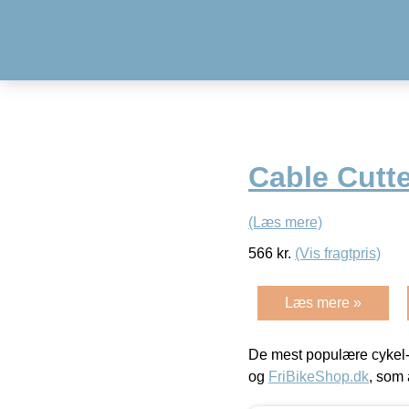
Cable Cutte
(Læs mere)
566
kr.
(Vis fragtpris)
Læs mere »
De mest populære cykel-
og
FriBikeShop.dk
, som 