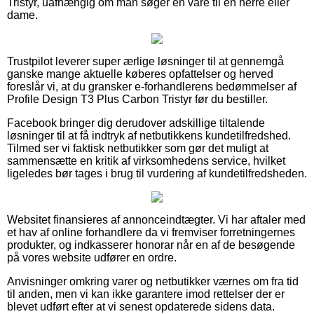
Tristyr, uafhængig om man søger en vare til en herre eller
dame.
Trustpilot leverer super ærlige løsninger til at gennemgå
ganske mange aktuelle køberes opfattelser og herved
foreslår vi, at du gransker e-forhandlerens bedømmelser af
Profile Design T3 Plus Carbon Tristyr før du bestiller.
Facebook bringer dig derudover adskillige tiltalende
løsninger til at få indtryk af netbutikkens kundetilfredshed.
Tilmed ser vi faktisk netbutikker som gør det muligt at
sammensætte en kritik af virksomhedens service, hvilket
ligeledes bør tages i brug til vurdering af kundetilfredsheden.
Websitet finansieres af annonceindtægter. Vi har aftaler med
et hav af online forhandlere da vi fremviser forretningernes
produkter, og indkasserer honorar når en af de besøgende
på vores website udfører en ordre.
Anvisninger omkring varer og netbutikker værnes om fra tid
til anden, men vi kan ikke garantere imod rettelser der er
blevet udført efter at vi senest opdaterede sidens data.