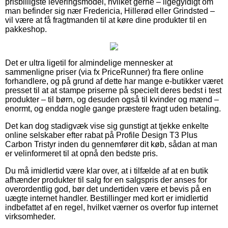
prisbilligste leveringsmodel, hvilket gerne – ligegyldigt om
man befinder sig nær Fredericia, Hillerød eller Grindsted –
vil være at få fragtmanden til at køre dine produkter til en
pakkeshop.
Det er ultra ligetil for almindelige mennesker at
sammenligne priser (via fx PriceRunner) fra flere online
forhandlere, og på grund af dette har mange e-butikker været
presset til at at stampe priserne på specielt deres bedst i test
produkter – til børn, og desuden også til kvinder og mænd –
enormt, og endda nogle gange præstere fragt uden betaling.
Det kan dog stadigvæk vise sig gunstigt at tjekke enkelte
online selskaber efter rabat på Profile Design T3 Plus
Carbon Tristyr inden du gennemfører dit køb, sådan at man
er velinformeret til at opnå den bedste pris.
Du må imidlertid være klar over, at i tilfælde af at en butik
afhænder produkter til salg for en salgspris der anses for
overordentlig god, bør det undertiden være et bevis på en
uægte internet handler. Bestillinger med kort er imidlertid
indbefattet af en regel, hvilket værner os overfor fup internet
virksomheder.