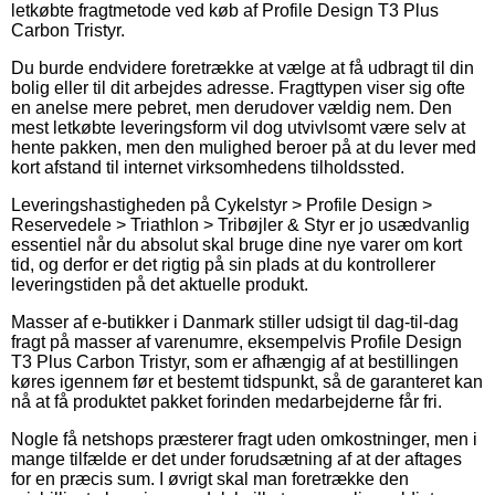
letkøbte fragtmetode ved køb af Profile Design T3 Plus
Carbon Tristyr.
Du burde endvidere foretrække at vælge at få udbragt til din
bolig eller til dit arbejdes adresse. Fragttypen viser sig ofte
en anelse mere pebret, men derudover vældig nem. Den
mest letkøbte leveringsform vil dog utvivlsomt være selv at
hente pakken, men den mulighed beroer på at du lever med
kort afstand til internet virksomhedens tilholdssted.
Leveringshastigheden på Cykelstyr > Profile Design >
Reservedele > Triathlon > Tribøjler & Styr er jo usædvanlig
essentiel når du absolut skal bruge dine nye varer om kort
tid, og derfor er det rigtig på sin plads at du kontrollerer
leveringstiden på det aktuelle produkt.
Masser af e-butikker i Danmark stiller udsigt til dag-til-dag
fragt på masser af varenumre, eksempelvis Profile Design
T3 Plus Carbon Tristyr, som er afhængig af at bestillingen
køres igennem før et bestemt tidspunkt, så de garanteret kan
nå at få produktet pakket forinden medarbejderne får fri.
Nogle få netshops præsterer fragt uden omkostninger, men i
mange tilfælde er det under forudsætning af at der aftages
for en præcis sum. I øvrigt skal man foretrække den