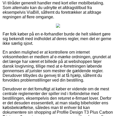
Vi tilråder generelt handler med kort eller mobilbetaling.
Som alternativ kan du udnytte et afdragstilbud fra
eksempelvis ViaBill, såfremt du foretrækker at afdrage
regningen af flere omgange.
Før folk køber på en e-forhandler burde de helt sikkert gøre
sig bekendt med indholdet af deres regler, men det er gerne
ikke særlig sjovt.
En anden mulighed er at kontrollere om internet
virksomheden er medlem af e-mærke ordningen, grundet at
det længe har været et billede på at webshoppen føjer
dansk lovgivning, tillige med at e-forretningen løbende
gennemses af jurister som mestrer de gældende regler.
Derudover tilbydes du genvej til at få hjælp, såfremt du
forvoldes problemstillinger ved din bestilling.
Derudover er det fornuftigt at køber er vidende om de mest
centrale reglementer der spiller ind i forbindelse med
bestillingen, eksempelvis den returret e-firmaet lover. Derfor
er det desuden essesentielt, at man stadig bibeholder ens
købsbekræftelse, således man til enhver tid kan
dokumentere sin shopping af Profile Design T3 Plus Carbon