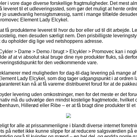
eler i vore dage diverse forskellige fragtmuligheder. Det mest al
 leveret til et udleveringssted, som gør det muligt at hente ordr
r jo usædvanlig hensigtsmæssig, samt i mange tilfælde desuden
Promovec Element Lady Elcykel.
at få produkterne leveret til hvor du bor eller ud til dit arbejde.
kostelig, men desuden særligt nem. Den prisbilligste leveringsty
 du opholder dig lige ved netshoppens adresse.
Cykler > Dame > Demo / brugt > Elcykler > Promovec kan i nogl
ælde af at vi absolut skal bruge dine nye produkter fluks, så derfor 
leveringstidspunkt for den vedkommende vare.
eklamerer med muligheden for dag-til-dag levering på mange a
ment Lady Elcykel, som dog tager udgangspunkt i at ordren lav
aranteret kan nå at få varerne distribueret forud for at de pakkean
mbyder levering uden omkostninger, men for det meste er det for
rnativ må du udvælge den mindst kostelige fragtmetode, hvilket o
nhavn, Hillerød eller Ribe – er at få bragt dine produkter til et
ligt for alle at prissammenligne i blandt diverse internet forretn
utlets på nettet ikke kunne slippe for at reducere salgsværdien på
amtidig også til kvinder og mænd – en hel del, og endda nogle g