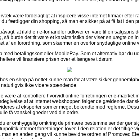
væk være fordelagtigt at inspicere visse internet firmaer efter
du færdiggør din shopping, så man er sikker på at få fat i den pri
påvagt, at ifald en e-forhandler udlover en vare til en salgspris
g, så burde det tit være et karakteristika der viser en uægte onl
attet af en forordning, som skærmer en overfor snydagtige onlin
øb med betalingskort eller MobilePay. Som et alternativ bør du ud
u hellere vil finansiere prisen over et længere tidsrum.
er hos en shop på nettet kunne man for at være sikker genneml
g naturligvis ikke videre spændende.
være at kontrollere hvorvidt online forretningen er e-mærket m
ndegivelse af at internet webshoppen følger de gældende danske 
videres af eksperter som er meget bekendte med reglerne. Desude
kulle få vanskeligheder ved din ordre.
t du er omhyggelig omkring de primære bestemmelser der gør si
urpolitik internet forretningen lover. I den relation er det tillige 
 så man en anden gang vil kunne bevidne ordren af Promovec El