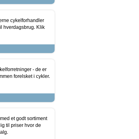
erne cykelforhandler
til hverdagsbrug. Klik
lforretninger - de er
mmen forelsket i cykler.
 med et godt sortiment
g til priser hvor de
alg.