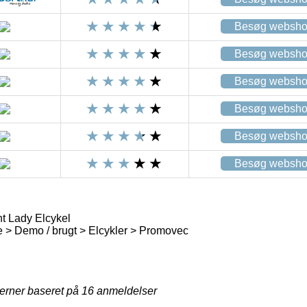
Besøg websh
Besøg websh
Besøg websh
Besøg websh
Besøg websh
Besøg websh
 Lady Elcykel
 > Demo / brugt > Elcykler > Promovec
jerner baseret på
16
anmeldelser