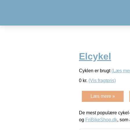
Elcykel
Cyklen er brugt
(Læs me
0
kr.
(Vis fragtpris)
Læs mere »
De mest populære cykel-
og
FriBikeShop.dk
, som 