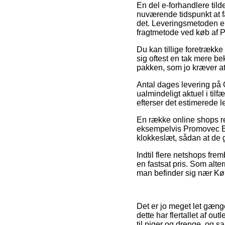
En del e-forhandlere tild
nuværende tidspunkt at få
det. Leveringsmetoden e
fragtmetode ved køb af 
Du kan tillige foretrække 
sig oftest en tak mere be
pakken, som jo kræver at
Antal dages levering på 
ualmindeligt aktuel i tilf
efterser det estimerede 
En række online shops r
eksempelvis Promovec Ele
klokkeslæt, sådan at de g
Indtil flere netshops fre
en fastsat pris. Som alte
man befinder sig nær Købe
Det er jo meget let gænge
dette har flertallet af o
til piger og drenge, og s