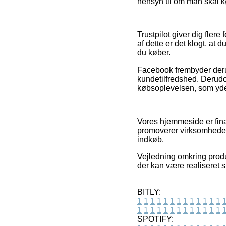
hensyn til om man skal k
Trustpilot giver dig fler
af dette er det klogt, at
du køber.
Facebook frembyder derud
kundetilfredshed. Derudo
købsoplevelsen, som yde
Vores hjemmeside er fina
promoverer virksomhedern
indkøb.
Vejledning omkring produk
der kan være realiseret 
BITLY:
1
1
1
1
1
1
1
1
1
1
1
1
1
1
1
1
1
1
1
1
1
1
1
1
1
1
SPOTIFY: