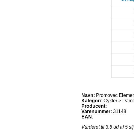
Navn:
Promovec Element
Kategori:
Cykler > Dame
Producent:
Varenummer:
31148
EAN:
Vurderet til
3.6
ud af 5 st