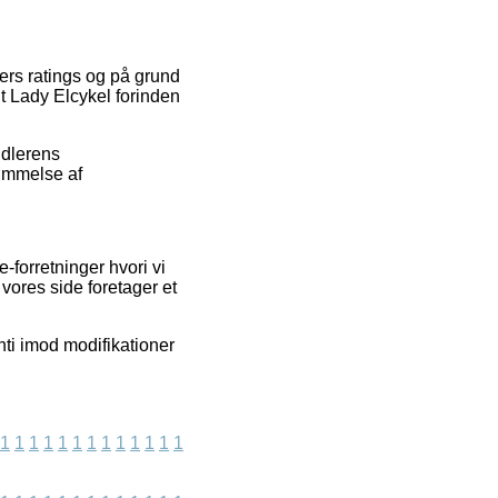
ters ratings og på grund
nt Lady Elcykel forinden
ndlerens
dømmelse af
-forretninger hvori vi
vores side foretager et
nti imod modifikationer
1
1
1
1
1
1
1
1
1
1
1
1
1