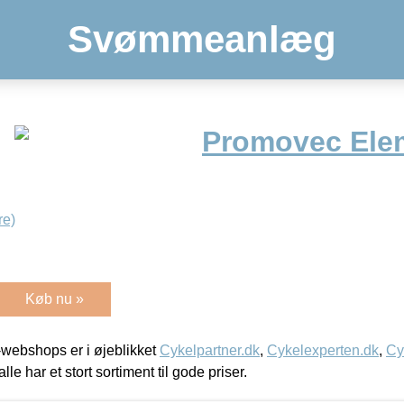
Svømmeanlæg
Promovec Ele
re)
Køb nu »
webshops er i øjeblikket
Cykelpartner.dk
,
Cykelexperten.dk
,
Cy
alle har et stort sortiment til gode priser.