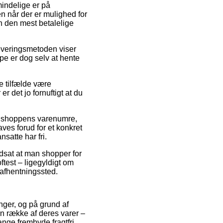
mindelige er på
en når der er mulighed for
 den mest betalelige
 Leveringsmetoden viser
pe er dog selv at hente
e tilfælde være
er det jo fornuftigt at du
f shoppens varenumre,
es forud for et konkret
satte har fri.
udsat at man shopper for
ftest – ligegyldigt om
 afhentningssted.
inger, og på grund af
 en række af deres varer –
ange frembyde fragtfri