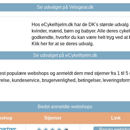
Se udvalget på Velogear.dk
Hos eCykelhjelm.dk har de DK's største udvalg a
kvinder, mænd, børn og babyer. Alle deres cyke
godkendte, hvorfor du kan være helt tryg ved at
Klik her for at se deres udvalg.
Se udvalget på eCykelhjelm.dk
t populære webshops og anmeldt dem med stjerner fra 1 til 5 ud
rrelse, kundeservice, brugervenlighed, betingelser, leveringsfor
Bedst anmeldte webshops
bshop
Stjerner
Link
Besøg websh