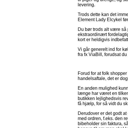
levering.
Trods dette kan det immer
Element Lady Elcykel før 
Du bør trods alt være så 
ekstraordinært fordelagti
kort er heldigvis indbef
Vi går generelt ind for k
fra fx ViaBill, forudsat d
Forud for at folk shopp
handelsaftale, det er do
En anden mulighed kunne 
længe har været en tilke
butikken lejlighedsvis re
få hjælp, for så vidt du s
Derudover er det godt a
med ordren, f.eks. den ret
bibeholder sin faktura,