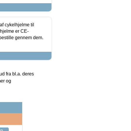
f cykelhjelme til
lhjelme er CE-
 bestille gennem dem.
 fra bl.a. deres
mer og
op