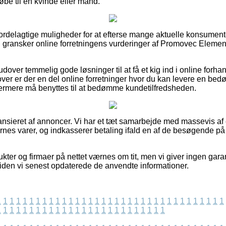
øbe til en kvinde eller mand.
e fordelagtige muligheder for at efterse mange aktuelle konsumen
 du gransker online forretningens vurderinger af Promovec Eleme
over temmelig gode løsninger til at få et kig ind i online forha
ver er der en del online forretninger hvor du kan levere en be
rmere må benyttes til at bedømme kundetilfredsheden.
nsieret af annoncer. Vi har et tæt samarbejde med massevis af e
es varer, og indkasserer betaling ifald en af de besøgende på 
ter og firmaer på nettet værnes om tit, men vi giver ingen gara
siden vi senest opdaterede de anvendte informationer.
1
1
1
1
1
1
1
1
1
1
1
1
1
1
1
1
1
1
1
1
1
1
1
1
1
1
1
1
1
1
1
1
1
1
1
1
1
1
1
1
1
1
1
1
1
1
1
1
1
1
1
1
1
1
1
1
1
1
1
1
1