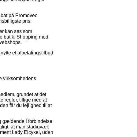
 rabat på Promovec
sbilligste pris.
 der kan ses som
ine butik. Shopping med
e webshops.
nytte et afbetalingstilbud
øbe virksomhedens
edlem, grundet at det
regler, tillige med at
n får du lejlighed til at
g gældende i forbindelse
vigtigt, at man stadigvæk
ement Lady Elcykel, uden