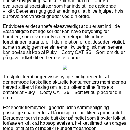
danske lovgivning, samt at e-firmaet fra tid til anden
evalueres af specialister som har indsigt i de gældende
vilkår. Det er en rigtig god anledning til at blive hjulpet, hvis
du forvoldes vanskeligheder ved din ordre.
Endvidere er det anbefalelsesværdigt at du er sat ind i de
væsentligste betingelser der kan have betydning for
handlen, som eksempelvis den returpolitik online
forretningen garanterer. I den relation er det desuden vigtigt,
at man stadig gemmer sin e-mail kvittering, så man senere
kan bevise sit køb af Puky – Ceety CAT S6 – Sort, om du er
på gaveindkøb til en herre eller dame.
Trustpilot frembringer visse nyttige muligheder for at
gennemrode forskellige aktuelle konsumenters meninger og
herved stiller vi forslag om, at du tolker online firmaets
omtaler af Puky – Ceety CAT S6 – Sort før du placerer din
ordre.
Facebook frembyder lignende uden sammenligning
passelige chancer for at få indsigt i e-butikkens popularitet.
Derudover ser vi nogle butikker på nettet som tilbyder folk at
forfatte en kritik af købsoplevelsen, hvilket tilmed kan drages
fordel af til at få et indblik i kundetilfredsheden.