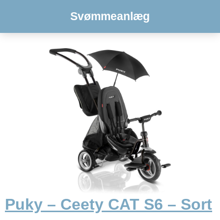
Svømmeanlæg
Puky – Ceety CAT S6 – Sort