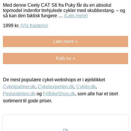
Med denne Ceety CAT S6 fra Puky får du en absolut
topmodel indenfor trehjulede cykler med skubbestang. – og
så kan den faktisk fungere …
(Læs mere)
1899
kr.
(Vis fragtpris)
Læs mere »
Køb nu »
De mest populære cykel-webshops er i øjeblikket
Cykelpartner.dk
,
Cykelexperten.dk
,
Cykler.dk
,
Pedalatleten.dk
og
FriBikeShop.dk
, som alle har et stort
sortiment til gode priser.