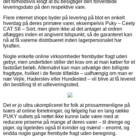
det forholdsvis klogt at du besigtiger den forventede
leveringsdato på den respektive vare.
Flere internet shops byder på levering på blot en enkelt
hverdag på deres primære varer, eksempelvis Puky – Ceety
CAT S6 – Sort, men glem ikke at det antager at ordren
aflægges inden et angivent tidspunkt, så de garanteret kan
nå at få varerne distribueret inden lagerpersonalet har
fyraften.
Nogle enkelte online virksomheder frembyder fragt uden
gebyr, men undertiden stiller det krav om at man køber for et
fastslået beløb. Alternativt kan man udvælge den billigste
fragttype, hvilket i de fleste tilfælde – uafhængig om man er
nær Vejle, Haderslev eller Hundested – vil blive at få leveret
din bestilling til et udleveringssted.
Det er jo ultra ukompliceret for folk at prissammenligne på
tværs af online forretninger, og følgelig har en lang række
PUKY outlets på nettet ikke kunne lade være med at
reducere priserne på mange af deres varer – til drenge og
piger, og ligeledes også til kvinder og mænd – enormt, og
endda nogle gange frembyde fragt uden beregning.