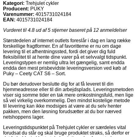
Kategori:
Trehjulet cykler
Producent:
PUKY
Varenummer:
4015731024184
EAN:
4015731024184
Vurderet til
4.8
ud af 5 stjerner baseret på
12
anmeldelser
Størstedelen af internet outlets foreslår i dag en lang række
forskellige fragtformer. En af favoritterne er nu om dage
levering til et afhentningssted, fordi det giver dig fuld
fleksibilitet til at hente dine varer på et selvvalgt tidspunkt.
Leveringstypen er nemlig ultra let gængelig, samt endda
endda den mest prisbevidste leveringsversion ved køb af
Puky – Ceety CAT S6 – Sort.
Du bør derudover beslutte dig for at få leveret til din
hjemmeadresse eller til din arbejdsplads. Leveringsmetoden
viser sig somme tider en tak mere omkostningsfuld, men lige
så vel virkelig overkommelig. Den mindst kostelige metode
til levering kan ikke modsiges at være at du selv henter
pakken, men den løsning forudsætter at du bor nærved
netshoppens lager.
Leveringstidspunktet på Trehjulet cykler er særdeles vital
forudsat du står og skal bruge produktet straks, så derfor er