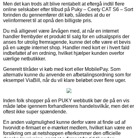
Men det kan trods alt blive rentabelt at eftergå indtil flere
online selskaber efter tilbud på Puky – Ceety CAT S6 – Sort
forinden du gennemfører dit køb, således at du er
velinformeret til at opnå den billigste pris.
Du må alligevel være årvågen med, at når en internet
handler frembyder et produkt til salg for en udsalgspris der
anses for utrolig fremragende, kunne det ofte være et bevis
på en uægte internet shop. Handler med kort er i hvert fald
indbefattet af en ordning, hvilket hjælper kunden overfor
uærlige netbutikker.
Generelt tilråder vi køb med kort eller MobilePay. Som
alternativ kunne du anvende en afbetalingsordning som for
eksempel ViaBill, når du vil klare beløbet over flere uger.
Inden folk shopper på en PUKY webbutik bør de på en vis
måde løbe igennem forhandlerens handelsvilkår, men det er
oftest ikke super spændende.
En anden valgmulighed kunne derfor være at finde ud af
hvorvidt e-firmaet er e-mærket medlem, hvilket kan være en
forsikring om at netshoppen efterkommer den officielle