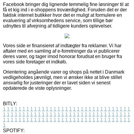
Facebook bringer dig lignende temmelig fine løsninger til at
få et kig ind i e-shoppens troværdighed. Foruden det er der
faktisk internet butikker hvor det er muligt at formulere en
evaluering af virksomhedens service, som tillige bør
udnyttes til afvejning af tidligere kunders oplevelser.
Vores side er finansieret af indtægter fra reklamer. Vi har
aftaler med en samling af e-forretninger da vi publicerer
deres varer, og tager imod honorar forudsat en bruger fra
vores side foretager et indkøb.
Orientering angående varer og shops på nettet i Danmark
vedligeholdes jævnligt, men vi ønsker ikke at blive stillet
ansvarlig for justeringer der er lavet siden vi senest
opdaterede de viste oplysninger.
BITLY:
1
1
1
1
1
1
1
1
1
1
1
1
1
1
1
1
1
1
1
1
1
1
1
1
1
1
1
1
1
1
1
1
1
1
1
1
1
1
1
1
1
1
1
1
1
1
1
1
1
1
1
1
1
1
1
1
1
1
1
1
1
1
1
1
1
1
1
1
1
1
1
1
1
1
1
1
1
1
1
1
1
1
1
1
1
1
1
1
1
1
1
1
1
1
1
1
1
1
1
1
SPOTIFY: