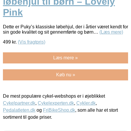
løbehjul til børn – Lovely
Pink
Dette er Puky’s klassiske løbehjul, der i årtier været kendt for
sin gode kvalitet og sit gennemførte og børn…
(Læs mere)
499
kr.
(Vis fragtpris)
Læs mere »
Køb nu »
De mest populære cykel-webshops er i øjeblikket
Cykelpartner.dk
,
Cykelexperten.dk
,
Cykler.dk
,
Pedalatleten.dk
og
FriBikeShop.dk
, som alle har et stort
sortiment til gode priser.