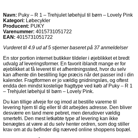
Navn:
Puky – R 1 – Trehjulet løbehjul til børn – Lovely Pink
Kategori:
Løbecykler
Producent:
PUKY
Varenummer:
4015731051722
EAN:
4015731051722
Vurderet til
4.9
ud af 5 stjerner baseret på
37
anmeldelser
En stor portion internet butikker tildeler i øjeblikket et bredt
udvalg af leveringsformer. En favorit iblandt mange er for
øjeblikket at få leveret til et afhentningssted, hvor du selv
kan afhente din bestilling lige præcis når det passer ind i din
kalender. Fragtformen er jo vældig gnidningsløs, og oftest
endda den mindst kostelige fragttype ved køb af Puky – R 1
– Trehjulet løbehjul til børn – Lovely Pink.
Du kan tillige afveje for og imod at bestille varerne til
levering hjem til dig eller til dit arbejdes adresse. Den bliver
desværre en tand mere pebret, men derudover vældig
smertefri. Den mest letkøbte type af levering kan ikke
benægtes at være at du selv henter ordren, som dog stiller
krav om at du befinder dig nærved online shoppens bopæl.