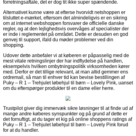
forretningsaftale, det er dog tit ikke super spændende.
Alternativet kunne være at efterse hvorvidt netshoppen er
tilsluttet e-mærket, eftersom det almindeligvis er en sikring
om at internet webshoppen forsvarer de officielle danske
regler, og at den lejlighedsvis overvåges af specialister der
er inde i reglementet på området. Dette er desuden en god
genvej til support, ifald du møder problemer ved din
shopping.
Udover dette anbefaler vi at køberen er påpasselig med de
mest vitale retningslinjer der har indflydelse på handlen,
eksempelvis hvilken ombytningspolitik virksomheden kører
med. Derfor er det tillige relevant, at man altid gemmer ens
ordremail, så man til enhver tid kan bevise bestillingen af
Puky – R 1 – Trehjulet løbehjul til børn – Lovely Pink, uanset
om du efterspørger produkter til en dame eller herre.
Trustpilot giver dig immervæk sikre løsninger til at finde ud af
mange andre køberes synspunkter og på grund af dette er
det fornuftigt, at du tager et kig på online shoppens ratings af
Puky – R 1 – Trehjulet løbehjul til børn – Lovely Pink forud
for at du handler.