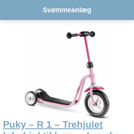
Svømmeanlæg
Puky – R 1 – Trehjulet