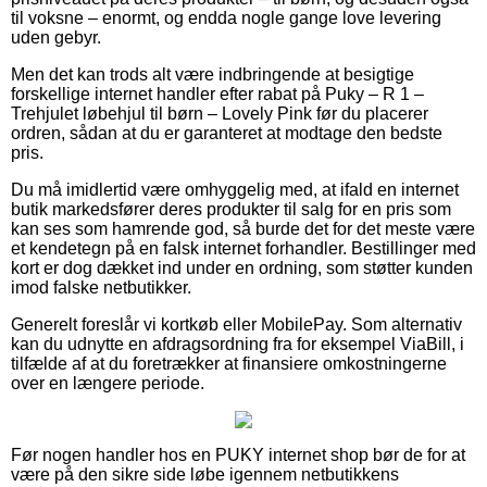
til voksne – enormt, og endda nogle gange love levering
uden gebyr.
Men det kan trods alt være indbringende at besigtige
forskellige internet handler efter rabat på Puky – R 1 –
Trehjulet løbehjul til børn – Lovely Pink før du placerer
ordren, sådan at du er garanteret at modtage den bedste
pris.
Du må imidlertid være omhyggelig med, at ifald en internet
butik markedsfører deres produkter til salg for en pris som
kan ses som hamrende god, så burde det for det meste være
et kendetegn på en falsk internet forhandler. Bestillinger med
kort er dog dækket ind under en ordning, som støtter kunden
imod falske netbutikker.
Generelt foreslår vi kortkøb eller MobilePay. Som alternativ
kan du udnytte en afdragsordning fra for eksempel ViaBill, i
tilfælde af at du foretrækker at finansiere omkostningerne
over en længere periode.
Før nogen handler hos en PUKY internet shop bør de for at
være på den sikre side løbe igennem netbutikkens