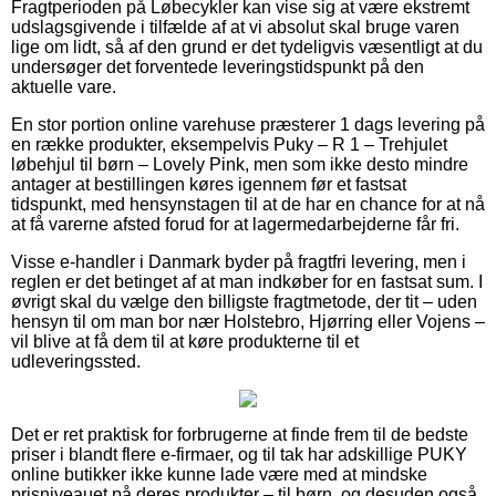
Fragtperioden på Løbecykler kan vise sig at være ekstremt
udslagsgivende i tilfælde af at vi absolut skal bruge varen
lige om lidt, så af den grund er det tydeligvis væsentligt at du
undersøger det forventede leveringstidspunkt på den
aktuelle vare.
En stor portion online varehuse præsterer 1 dags levering på
en række produkter, eksempelvis Puky – R 1 – Trehjulet
løbehjul til børn – Lovely Pink, men som ikke desto mindre
antager at bestillingen køres igennem før et fastsat
tidspunkt, med hensynstagen til at de har en chance for at nå
at få varerne afsted forud for at lagermedarbejderne får fri.
Visse e-handler i Danmark byder på fragtfri levering, men i
reglen er det betinget af at man indkøber for en fastsat sum. I
øvrigt skal du vælge den billigste fragtmetode, der tit – uden
hensyn til om man bor nær Holstebro, Hjørring eller Vojens –
vil blive at få dem til at køre produkterne til et
udleveringssted.
Det er ret praktisk for forbrugerne at finde frem til de bedste
priser i blandt flere e-firmaer, og til tak har adskillige PUKY
online butikker ikke kunne lade være med at mindske
prisniveauet på deres produkter – til børn, og desuden også