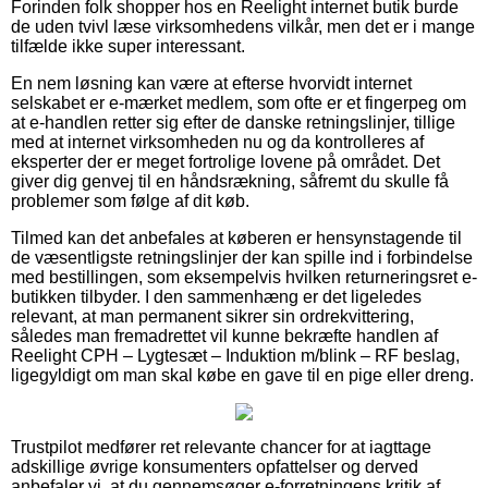
Forinden folk shopper hos en Reelight internet butik burde
de uden tvivl læse virksomhedens vilkår, men det er i mange
tilfælde ikke super interessant.
En nem løsning kan være at efterse hvorvidt internet
selskabet er e-mærket medlem, som ofte er et fingerpeg om
at e-handlen retter sig efter de danske retningslinjer, tillige
med at internet virksomheden nu og da kontrolleres af
eksperter der er meget fortrolige lovene på området. Det
giver dig genvej til en håndsrækning, såfremt du skulle få
problemer som følge af dit køb.
Tilmed kan det anbefales at køberen er hensynstagende til
de væsentligste retningslinjer der kan spille ind i forbindelse
med bestillingen, som eksempelvis hvilken returneringsret e-
butikken tilbyder. I den sammenhæng er det ligeledes
relevant, at man permanent sikrer sin ordrekvittering,
således man fremadrettet vil kunne bekræfte handlen af
Reelight CPH – Lygtesæt – Induktion m/blink – RF beslag,
ligegyldigt om man skal købe en gave til en pige eller dreng.
Trustpilot medfører ret relevante chancer for at iagttage
adskillige øvrige konsumenters opfattelser og derved
anbefaler vi, at du gennemsøger e-forretningens kritik af