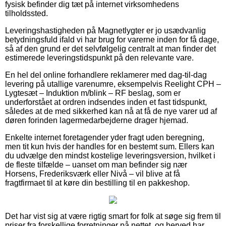
fysisk befinder dig tæt på internet virksomhedens
tilholdssted.
Leveringshastigheden på Magnetlygter er jo usædvanlig
betydningsfuld ifald vi har brug for varerne inden for få dage,
så af den grund er det selvfølgelig centralt at man finder det
estimerede leveringstidspunkt på den relevante vare.
En hel del online forhandlere reklamerer med dag-til-dag
levering på utallige varenumre, eksempelvis Reelight CPH –
Lygtesæt – Induktion m/blink – RF beslag, som er
underforstået at ordren indsendes inden et fast tidspunkt,
således at de med sikkerhed kan nå at få de nye varer ud af
døren forinden lagermedarbejderne drager hjemad.
Enkelte internet foretagender yder fragt uden beregning,
men tit kun hvis der handles for en bestemt sum. Ellers kan
du udvælge den mindst kostelige leveringsversion, hvilket i
de fleste tilfælde – uanset om man befinder sig nær
Horsens, Frederiksværk eller Nivå – vil blive at få
fragtfirmaet til at køre din bestilling til en pakkeshop.
Det har vist sig at være rigtig smart for folk at søge sig frem til
priser fra forskellige forretninger på nettet, og herved har