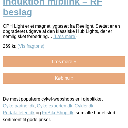
Induktion m/blink – RF
beslag
CPH Light er et magnet lygtesæt fra Reelight. Sættet er en
opgraderet udgave af den klassiske Hub Lights, der er
nemlig sket forbedring…
(Læs mere)
269
kr.
(Vis fragtpris)
Læs mere »
Køb nu »
De mest populære cykel-webshops er i øjeblikket
Cykelpartner.dk
,
Cykelexperten.dk
,
Cykler.dk
,
Pedalatleten.dk
og
FriBikeShop.dk
, som alle har et stort
sortiment til gode priser.