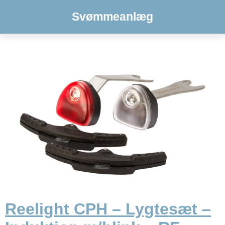
Svømmeanlæg
Reelight CPH – Lygtesæt –