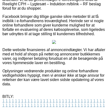
Reelight CPH – Lygtesæt – Induktion m/blink – RF beslag
forud for at du shopper.
Facebook bringer dig tillige ganske sikre metoder til at få
indblik i e-forhandlerens troværdighed. Herinde ser vi nogle
online forhandlere som giver kunderne mulighed for at
forfatte en evaluering af deres købsoplevelse, som ligeledes
bør udnyttes til at tage stilling til kundernes tilfredshed.
Dette website finansieres af annonceindtægter. Vi har aftaler
med et hold af shops på nettet og annoncerer butikkernes
varer, og indtjener betaling forudsat en af de besøgende på
vores hjemmeside laver en bestilling.
Oplysninger vedrørende produkter og online forhandlere
vedligeholdes hyppigt, men vi ønsker ikke at tage ansvar for
rettelser der kan være lavet siden sidste opdatering af vores
data.
BITLY:
1
1
1
1
1
1
1
1
1
1
1
1
1
1
1
1
1
1
1
1
1
1
1
1
1
1
1
1
1
1
1
1
1
1
1
1
1
1
1
1
1
1
1
1
1
1
1
1
1
1
1
1
1
1
1
1
1
1
1
1
1
1
1
1
1
1