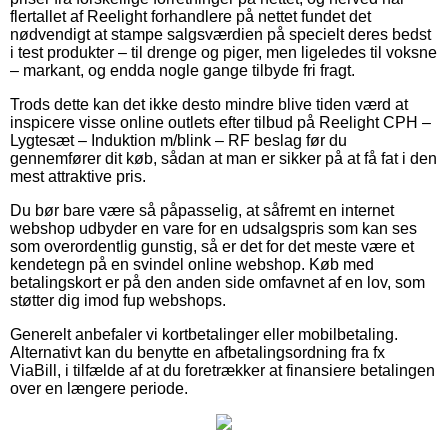
flertallet af Reelight forhandlere på nettet fundet det
nødvendigt at stampe salgsværdien på specielt deres bedst
i test produkter – til drenge og piger, men ligeledes til voksne
– markant, og endda nogle gange tilbyde fri fragt.
Trods dette kan det ikke desto mindre blive tiden værd at
inspicere visse online outlets efter tilbud på Reelight CPH –
Lygtesæt – Induktion m/blink – RF beslag før du
gennemfører dit køb, sådan at man er sikker på at få fat i den
mest attraktive pris.
Du bør bare være så påpasselig, at såfremt en internet
webshop udbyder en vare for en udsalgspris som kan ses
som overordentlig gunstig, så er det for det meste være et
kendetegn på en svindel online webshop. Køb med
betalingskort er på den anden side omfavnet af en lov, som
støtter dig imod fup webshops.
Generelt anbefaler vi kortbetalinger eller mobilbetaling.
Alternativt kan du benytte en afbetalingsordning fra fx
ViaBill, i tilfælde af at du foretrækker at finansiere betalingen
over en længere periode.