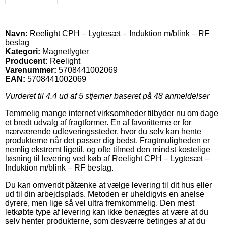
Navn:
Reelight CPH – Lygtesæt – Induktion m/blink – RF
beslag
Kategori:
Magnetlygter
Producent:
Reelight
Varenummer:
5708441002069
EAN:
5708441002069
Vurderet til
4.4
ud af 5 stjerner baseret på
48
anmeldelser
Temmelig mange internet virksomheder tilbyder nu om dage
et bredt udvalg af fragtformer. En af favoritterne er for
nærværende udleveringssteder, hvor du selv kan hente
produkterne når det passer dig bedst. Fragtmuligheden er
nemlig ekstremt ligetil, og ofte tilmed den mindst kostelige
løsning til levering ved køb af Reelight CPH – Lygtesæt –
Induktion m/blink – RF beslag.
Du kan omvendt påtænke at vælge levering til dit hus eller
ud til din arbejdsplads. Metoden er uheldigvis en anelse
dyrere, men lige så vel ultra fremkommelig. Den mest
letkøbte type af levering kan ikke benægtes at være at du
selv henter produkterne, som desværre betinges af at du