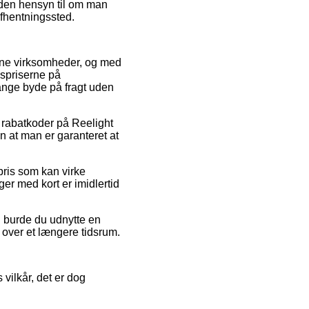
 uden hensyn til om man
 afhentningssted.
nline virksomheder, og med
gspriserne på
gange byde på fragt uden
r rabatkoder på Reelight
n at man er garanteret at
pris som kan virke
er med kort er imidlertid
d burde du udnytte en
 over et længere tidsrum.
vilkår, det er dog