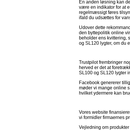
En anden løsning kan der
være en indikator for at
regelmæssigt føres tilsy
ifald du udsættes for va
Udover dette rekommander
den byttepolitik online
beholder ens kvittering,
og SL120 lygter, om du e
Trustpilot frembringer n
herved er det at foretræk
SL100 og SL120 lygter in
Facebook genererer tillig
møder vi mange online sh
hvilket ydermere kan brug
Vores website finansiere
vi formidler firmaernes p
Vejledning om produkter o