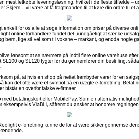
 mest letkøbte leveringsløsning, hvilket i de fleste tilfælde –
er Skjern – vil være at få fragtmanden til at køre din ordre til et
t enkelt for os alle at søge information om priser på diverse o
ight online forhandlere fundet det uundgåeligt at sænke udsal
 og børn, lige så vel som til voksne – markant, og endda nogle 
 blive lønsomt at se nærmere på indtil flere online varehuse efte
ht SL100 og SL120 lygter før du gennemfører din bestilling, såda
.
om på, at hvis en shop på nettet frembyder varer for en salgs
å kan det ofte være et symbol på en uægte e-forretning. Betaling
er bistår en overfor falske e-firmaer.
b med betalingskort eller MobilePay. Som en alternativ mulighe
m eksempelvis ViaBill, såfremt du ønsker at honorere regningen
eelight e-forretning kunne de for at være sikker gennemse dens 
spændende.