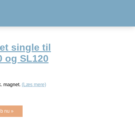
t single til
0 og SL120
k. magnet.
(Læs mere)
b nu »