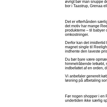
øvrigt bør man snuppe den
bor i Taastrup, Grenaa ell
Det er efterhånden særlig
det motiv har mange Reel
produkterne – til babyer
omkostninger.
Derfor kan det imidlertid
magnet single til Reelig
indhente den laveste pris
Du bør bare være opmærks
himmelråbende letkøbt, s
indbefattet af en orden, d
Vi anbefaler generelt kø
løsning på afbetaling so
Før nogen shopper i en R
undertiden ikke særlig 