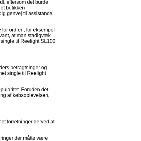
dt, eftersom det burde
net butikken
g genvej til assistance,
 for ordren, for eksempel
vant, at man stadigvæk
single til Reelight SL100
ders betragtninger og
et single til Reelight
opularitet. Foruden det
ing af købsoplevelsen,
et forretninger derved at
eringer der måtte være