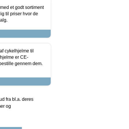
 med et godt sortiment
g til priser hvor de
alg.
f cykelhjelme til
lhjelme er CE-
 bestille gennem dem.
 fra bl.a. deres
mer og