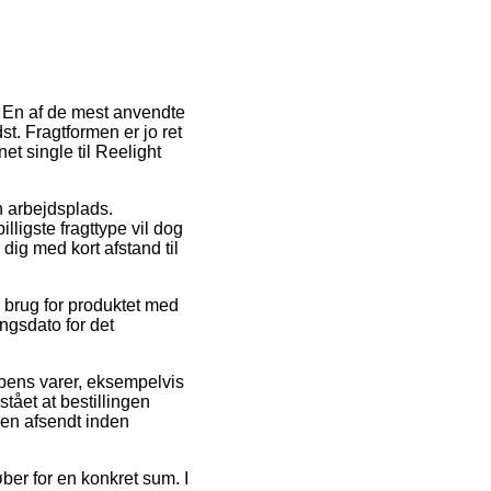
r. En af de mest anvendte
st. Fragtformen er jo ret
et single til Reelight
in arbejdsplads.
lligste fragttype vil dog
dig med kort afstand til
r brug for produktet med
ngsdato for det
ppens varer, eksempelvis
tået at bestillingen
ngen afsendt inden
ber for en konkret sum. I