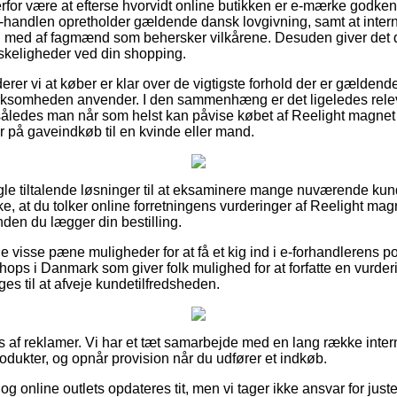
for være at efterse hvorvidt online butikken er e-mærke godken
 e-handlen opretholder gældende dansk lovgivning, samt at inter
n med af fagmænd som behersker vilkårene. Desuden giver det di
nskeligheder ved din shopping.
er vi at køber er klar over de vigtigste forhold der er gældende
 virksomheden anvender. I den sammenhæng er det ligeledes rele
 således man når som helst kan påvise købet af Reelight magnet 
r på gaveindkøb til en kvinde eller mand.
ogle tiltalende løsninger til at eksaminere mange nuværende kun
ke, at du tolker online forretningens vurderinger af Reelight magn
den du lægger din bestilling.
e visse pæne muligheder for at få et kig ind i e-forhandlerens p
ops i Danmark som giver folk mulighed for at forfatte en vurder
es til at afveje kundetilfredsheden.
s af reklamer. Vi har et tæt samarbejde med en lang række intern
rodukter, og opnår provision når du udfører et indkøb.
g online outlets opdateres tit, men vi tager ikke ansvar for just