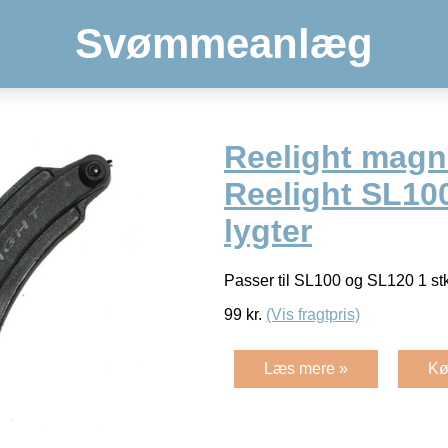
Svømmeanlæg
Reelight magne
Reelight SL10
lygter
Passer til SL100 og SL120 1 st
99
kr.
(Vis fragtpris)
Læs mere »
Kø