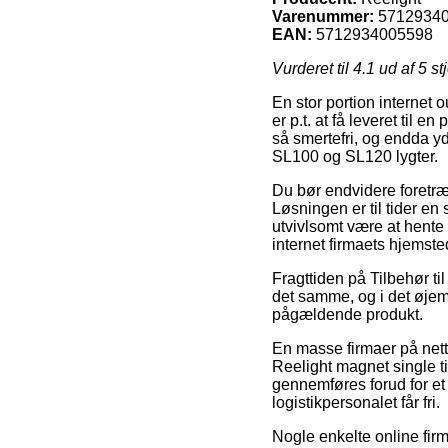
Varenummer:
5712934
EAN:
5712934005598
Vurderet til
4.1
ud af 5 st
En stor portion internet 
er p.t. at få leveret til 
så smertefri, og endda yd
SL100 og SL120 lygter.
Du bør endvidere foretræk
Løsningen er til tider en 
utvivlsomt være at hente 
internet firmaets hjemste
Fragttiden på Tilbehør ti
det samme, og i det øjeme
pågældende produkt.
En masse firmaer på nett
Reelight magnet single ti
gennemføres forud for et 
logistikpersonalet får fri.
Nogle enkelte online firm