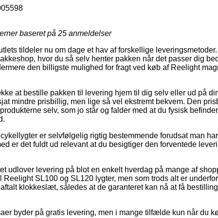
005598
jerner baseret på
25
anmeldelser
outlets tildeler nu om dage et hav af forskellige leveringsmetode
en pakkeshop, hvor du så selv henter pakken når det passer dig bed
ermere den billigste mulighed for fragt ved køb af Reelight magn
ke at bestille pakken til levering hjem til dig selv eller ud på d
sjat mindre prisbillig, men lige så vel ekstremt bekvem. Den prisbi
produkterne selv, som jo står og falder med at du fysisk befinder 
d.
l cykellygter er selvfølgelig rigtig bestemmende forudsat man ha
d er det fuldt ud relevant at du besigtiger den forventede leveri
et udlover levering på blot en enkelt hverdag på mange af sho
l Reelight SL100 og SL120 lygter, men som trods alt er underfors
aftalt klokkeslæt, således at de garanteret kan nå at få bestilli
aer byder på gratis levering, men i mange tilfælde kun når du kø