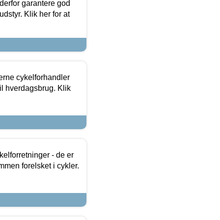
 derfor garantere god
dstyr. Klik her for at
erne cykelforhandler
til hverdagsbrug. Klik
lforretninger - de er
mmen forelsket i cykler.