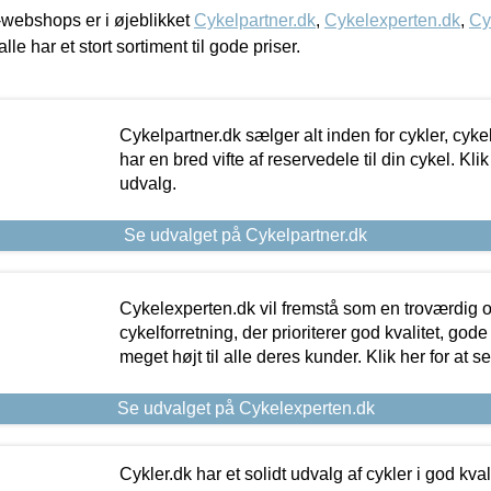
webshops er i øjeblikket
Cykelpartner.dk
,
Cykelexperten.dk
,
Cy
alle har et stort sortiment til gode priser.
Cykelpartner.dk sælger alt inden for cykler, cyke
har en bred vifte af reservedele til din cykel. Klik
udvalg.
Se udvalget på Cykelpartner.dk
Cykelexperten.dk vil fremstå som en troværdig o
cykelforretning, der prioriterer god kvalitet, god
meget højt til alle deres kunder. Klik her for at s
Se udvalget på Cykelexperten.dk
Cykler.dk har et solidt udvalg af cykler i god kvalit