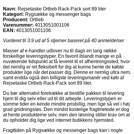
Navn:
Rejsetaske Ortlieb Rack-Pack sort 89 liter
Kategori:
Rygsække og messenger bags
Producent:
Ortlieb
Varenummer:
4013051001106
EAN:
4013051001106
Vurderet til
3.9
ud af 5 stjerner baseret på
40
anmeldelser
Masser af e-handler udlover nu til dags en lang række
forskellige leveringstyper. En favorit iblandt mange er på
nuværende tidspunkt at få leveret til et afhentningssted, hvor
det nemlig er ret fleksibelt for dig at kunne hente de købte
produkter lige når det passer dig. Denne er nemlig ultra nem,
samt endda også den billigste leveringsmanér ved køb af
Rejsetaske Ortlieb Rack-Pack sort 89 liter.
Du bør alternativt foretrække at bestille pakken til levering
hjem til dig selv eller ud til dit arbejde. Leveringstypen er
somme tider en kende mindre prisbillig, men lige så vel i høj
grad gnidningsløs. Den mindst kostelige fragtmetode er dog
at hente produkterne selv, men den løsning stiller krav om at
du opholder dig lige ved internet butikkens hjemsted.
Fragttiden på Rygsække og messenger bags kan i nogle