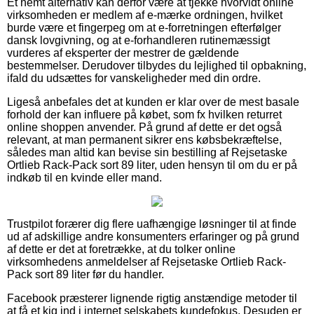
Et nemt alternativ kan derfor være at tjekke hvorvidt online
virksomheden er medlem af e-mærke ordningen, hvilket
burde være et fingerpeg om at e-forretningen efterfølger
dansk lovgivning, og at e-forhandleren rutinemæssigt
vurderes af eksperter der mestrer de gældende
bestemmelser. Derudover tilbydes du lejlighed til opbakning,
ifald du udsættes for vanskeligheder med din ordre.
Ligeså anbefales det at kunden er klar over de mest basale
forhold der kan influere på købet, som fx hvilken returret
online shoppen anvender. På grund af dette er det også
relevant, at man permanent sikrer ens købsbekræftelse,
således man altid kan bevise sin bestilling af Rejsetaske
Ortlieb Rack-Pack sort 89 liter, uden hensyn til om du er på
indkøb til en kvinde eller mand.
Trustpilot forærer dig flere uafhængige løsninger til at finde
ud af adskillige andre konsumenters erfaringer og på grund
af dette er det at foretrække, at du tolker online
virksomhedens anmeldelser af Rejsetaske Ortlieb Rack-
Pack sort 89 liter før du handler.
Facebook præsterer lignende rigtig anstændige metoder til
at få et kig ind i internet selskabets kundefokus. Desuden er