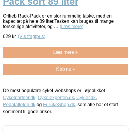
Pack sort 89 liter
Ortlieb Rack-Pack er en stor rummelig taske, med en
kapacitet på hele 89 liter.Tasken kan bruges til mange
forskellige aktiviteter, og …
(Læs mere)
629
kr.
(Vis fragtpris)
Læs mere »
Køb nu »
De mest populære cykel-webshops er i øjeblikket
Cykelpartner.dk
,
Cykelexperten.dk
,
Cykler.dk
,
Pedalatleten.dk
og
FriBikeShop.dk
, som alle har et stort
sortiment til gode priser.