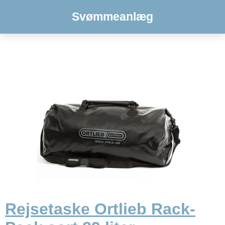
Svømmeanlæg
Rejsetaske Ortlieb Rack-