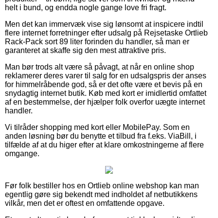
helt i bund, og endda nogle gange love fri fragt.
Men det kan immervæk vise sig lønsomt at inspicere indtil
flere internet forretninger efter udsalg på Rejsetaske Ortlieb
Rack-Pack sort 89 liter forinden du handler, så man er
garanteret at skaffe sig den mest attraktive pris.
Man bør trods alt være så påvagt, at når en online shop
reklamerer deres varer til salg for en udsalgspris der anses
for himmelråbende god, så er det ofte være et bevis på en
snydagtig internet butik. Køb med kort er imidlertid omfattet
af en bestemmelse, der hjælper folk overfor uægte internet
handler.
Vi tilråder shopping med kort eller MobilePay. Som en
anden løsning bør du benytte et tilbud fra f.eks. ViaBill, i
tilfælde af at du higer efter at klare omkostningerne af flere
omgange.
Før folk bestiller hos en Ortlieb online webshop kan man
egentlig gøre sig bekendt med indholdet af netbutikkens
vilkår, men det er oftest en omfattende opgave.