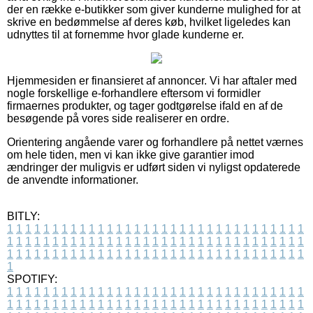
der en række e-butikker som giver kunderne mulighed for at
skrive en bedømmelse af deres køb, hvilket ligeledes kan
udnyttes til at fornemme hvor glade kunderne er.
Hjemmesiden er finansieret af annoncer. Vi har aftaler med
nogle forskellige e-forhandlere eftersom vi formidler
firmaernes produkter, og tager godtgørelse ifald en af de
besøgende på vores side realiserer en ordre.
Orientering angående varer og forhandlere på nettet værnes
om hele tiden, men vi kan ikke give garantier imod
ændringer der muligvis er udført siden vi nyligst opdaterede
de anvendte informationer.
BITLY:
1
1
1
1
1
1
1
1
1
1
1
1
1
1
1
1
1
1
1
1
1
1
1
1
1
1
1
1
1
1
1
1
1
1
1
1
1
1
1
1
1
1
1
1
1
1
1
1
1
1
1
1
1
1
1
1
1
1
1
1
1
1
1
1
1
1
1
1
1
1
1
1
1
1
1
1
1
1
1
1
1
1
1
1
1
1
1
1
1
1
1
1
1
1
1
1
1
1
1
1
SPOTIFY:
1
1
1
1
1
1
1
1
1
1
1
1
1
1
1
1
1
1
1
1
1
1
1
1
1
1
1
1
1
1
1
1
1
1
1
1
1
1
1
1
1
1
1
1
1
1
1
1
1
1
1
1
1
1
1
1
1
1
1
1
1
1
1
1
1
1