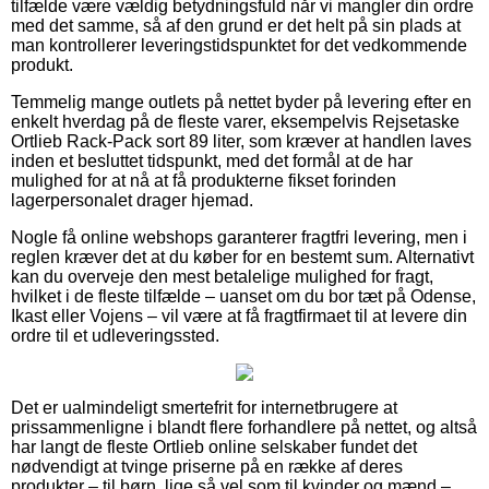
tilfælde være vældig betydningsfuld når vi mangler din ordre
med det samme, så af den grund er det helt på sin plads at
man kontrollerer leveringstidspunktet for det vedkommende
produkt.
Temmelig mange outlets på nettet byder på levering efter en
enkelt hverdag på de fleste varer, eksempelvis Rejsetaske
Ortlieb Rack-Pack sort 89 liter, som kræver at handlen laves
inden et besluttet tidspunkt, med det formål at de har
mulighed for at nå at få produkterne fikset forinden
lagerpersonalet drager hjemad.
Nogle få online webshops garanterer fragtfri levering, men i
reglen kræver det at du køber for en bestemt sum. Alternativt
kan du overveje den mest betalelige mulighed for fragt,
hvilket i de fleste tilfælde – uanset om du bor tæt på Odense,
Ikast eller Vojens – vil være at få fragtfirmaet til at levere din
ordre til et udleveringssted.
Det er ualmindeligt smertefrit for internetbrugere at
prissammenligne i blandt flere forhandlere på nettet, og altså
har langt de fleste Ortlieb online selskaber fundet det
nødvendigt at tvinge priserne på en række af deres
produkter – til børn, lige så vel som til kvinder og mænd –