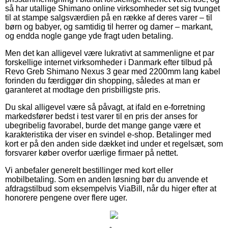
så har utallige Shimano online virksomheder set sig tvunget
til at stampe salgsværdien på en række af deres varer – til
børn og babyer, og samtidig til herrer og damer – markant,
og endda nogle gange yde fragt uden betaling.
Men det kan alligevel være lukrativt at sammenligne et par
forskellige internet virksomheder i Danmark efter tilbud på
Revo Greb Shimano Nexus 3 gear med 2200mm lang kabel
forinden du færdiggør din shopping, således at man er
garanteret at modtage den prisbilligste pris.
Du skal alligevel være så påvagt, at ifald en e-forretning
markedsfører bedst i test varer til en pris der anses for
ubegribelig favorabel, burde det mange gange være et
karakteristika der viser en svindel e-shop. Betalinger med
kort er på den anden side dækket ind under et regelsæt, som
forsvarer køber overfor uærlige firmaer på nettet.
Vi anbefaler generelt bestillinger med kort eller
mobilbetaling. Som en anden løsning bør du anvende et
afdragstilbud som eksempelvis ViaBill, når du higer efter at
honorere pengene over flere uger.