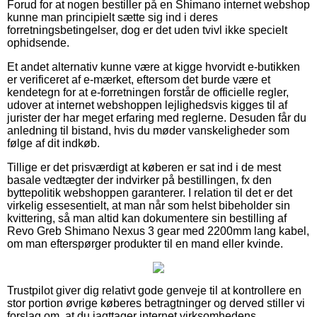
Forud for at nogen bestiller på en Shimano internet webshop
kunne man principielt sætte sig ind i deres
forretningsbetingelser, dog er det uden tvivl ikke specielt
ophidsende.
Et andet alternativ kunne være at kigge hvorvidt e-butikken
er verificeret af e-mærket, eftersom det burde være et
kendetegn for at e-forretningen forstår de officielle regler,
udover at internet webshoppen lejlighedsvis kigges til af
jurister der har meget erfaring med reglerne. Desuden får du
anledning til bistand, hvis du møder vanskeligheder som
følge af dit indkøb.
Tillige er det prisværdigt at køberen er sat ind i de mest
basale vedtægter der indvirker på bestillingen, fx den
byttepolitik webshoppen garanterer. I relation til det er det
virkelig essesentielt, at man når som helst bibeholder sin
kvittering, så man altid kan dokumentere sin bestilling af
Revo Greb Shimano Nexus 3 gear med 2200mm lang kabel,
om man efterspørger produkter til en mand eller kvinde.
Trustpilot giver dig relativt gode genveje til at kontrollere en
stor portion øvrige køberes betragtninger og derved stiller vi
forslag om, at du iagttager internet virksomhedens