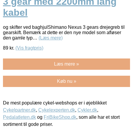
3 gear med 2200mm lang
kabel
og skifter ved baghjulShimano Nexus 3 gears drejegreb til
gearskift. Bemærk at dette er den nye model som afløser
den gamle typ…
(Læs mere)
89
kr.
(Vis fragtpris)
Læs mere »
Køb nu »
De mest populære cykel-webshops er i øjeblikket
Cykelpartner.dk
,
Cykelexperten.dk
,
Cykler.dk
,
Pedalatleten.dk
og
FriBikeShop.dk
, som alle har et stort
sortiment til gode priser.