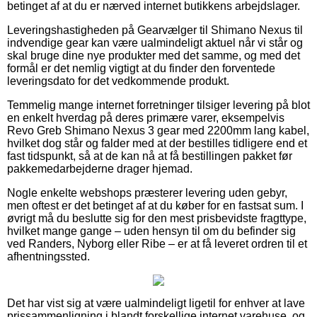
betinget af at du er nærved internet butikkens arbejdslager.
Leveringshastigheden på Gearvælger til Shimano Nexus til
indvendige gear kan være ualmindeligt aktuel når vi står og
skal bruge dine nye produkter med det samme, og med det
formål er det nemlig vigtigt at du finder den forventede
leveringsdato for det vedkommende produkt.
Temmelig mange internet forretninger tilsiger levering på blot
en enkelt hverdag på deres primære varer, eksempelvis
Revo Greb Shimano Nexus 3 gear med 2200mm lang kabel,
hvilket dog står og falder med at der bestilles tidligere end et
fast tidspunkt, så at de kan nå at få bestillingen pakket før
pakkemedarbejderne drager hjemad.
Nogle enkelte webshops præsterer levering uden gebyr,
men oftest er det betinget af at du køber for en fastsat sum. I
øvrigt må du beslutte sig for den mest prisbevidste fragttype,
hvilket mange gange – uden hensyn til om du befinder sig
ved Randers, Nyborg eller Ribe – er at få leveret ordren til et
afhentningssted.
Det har vist sig at være ualmindeligt ligetil for enhver at lave
prissammenligning i blandt forskellige internet varehuse, og