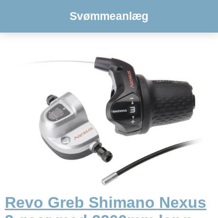
Svømmeanlæg
Revo Greb Shimano Nexus