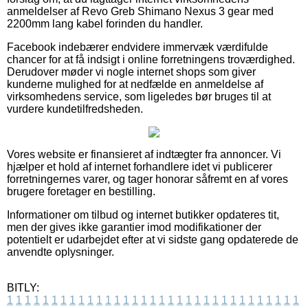
anmeldelser af Revo Greb Shimano Nexus 3 gear med
2200mm lang kabel forinden du handler.
Facebook indebærer endvidere immervæk værdifulde
chancer for at få indsigt i online forretningens troværdighed.
Derudover møder vi nogle internet shops som giver
kunderne mulighed for at nedfælde en anmeldelse af
virksomhedens service, som ligeledes bør bruges til at
vurdere kundetilfredsheden.
Vores website er finansieret af indtægter fra annoncer. Vi
hjælper et hold af internet forhandlere idet vi publicerer
forretningernes varer, og tager honorar såfremt en af vores
brugere foretager en bestilling.
Informationer om tilbud og internet butikker opdateres tit,
men der gives ikke garantier imod modifikationer der
potentielt er udarbejdet efter at vi sidste gang opdaterede de
anvendte oplysninger.
BITLY:
1
1
1
1
1
1
1
1
1
1
1
1
1
1
1
1
1
1
1
1
1
1
1
1
1
1
1
1
1
1
1
1
1