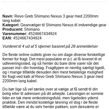
Navn:
Revo Greb Shimano Nexus 3 gear med 2200mm
lang kabel
Kategori:
Gearvælger til Shimano Nexus til indvendige gear
Producent:
Shimano
Varenummer:
4524667434924
EAN:
4524667434924
Vurderet til
4
ud af 5 stjerner baseret på
28
anmeldelser
De fleste online outlets giver nu om dage diverse forskellige
former for fragt. Det mest populære er p.t. at få leveret til et
udleveringssted, og så henter du bare dine varer når det
passer ind i din hverdag. Fragttypen er nemlig særligt ligetil,
og i mange tilfælde desuden den mest betalelige mulighed
for fragt ved køb af Revo Greb Shimano Nexus 3 gear med
2200mm lang kabel.
Du bør lige så vel tænke over at vælge at få sendt til din
bolig eller til adressen på dit arbejde. Løsningen er somme
tider en tak mere omkostningsfuld, men ligeledes yderst
praktisk. Den mindst kostelige løsning vil dog i de fleste
tilfælde være at du selv henter pakken, som desværre er