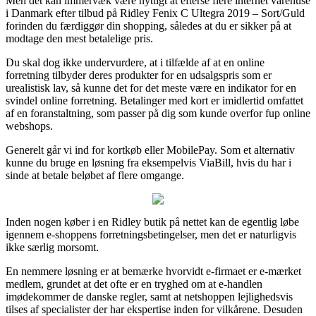
Men det kan immervæk være nyttigt at efterse flere internet varehuse
i Danmark efter tilbud på Ridley Fenix C Ultegra 2019 – Sort/Guld
forinden du færdiggør din shopping, således at du er sikker på at
modtage den mest betalelige pris.
Du skal dog ikke undervurdere, at i tilfælde af at en online
forretning tilbyder deres produkter for en udsalgspris som er
urealistisk lav, så kunne det for det meste være en indikator for en
svindel online forretning. Betalinger med kort er imidlertid omfattet
af en foranstaltning, som passer på dig som kunde overfor fup online
webshops.
Generelt går vi ind for kortkøb eller MobilePay. Som et alternativ
kunne du bruge en løsning fra eksempelvis ViaBill, hvis du har i
sinde at betale beløbet af flere omgange.
Inden nogen køber i en Ridley butik på nettet kan de egentlig løbe
igennem e-shoppens forretningsbetingelser, men det er naturligvis
ikke særlig morsomt.
En nemmere løsning er at bemærke hvorvidt e-firmaet er e-mærket
medlem, grundet at det ofte er en tryghed om at e-handlen
imødekommer de danske regler, samt at netshoppen lejlighedsvis
tilses af specialister der har ekspertise inden for vilkårene. Desuden