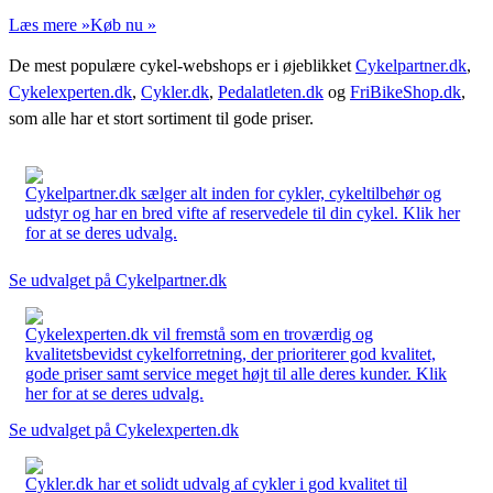
Læs mere »
Køb nu »
De mest populære cykel-webshops er i øjeblikket
Cykelpartner.dk
,
Cykelexperten.dk
,
Cykler.dk
,
Pedalatleten.dk
og
FriBikeShop.dk
,
som alle har et stort sortiment til gode priser.
Cykelpartner.dk sælger alt inden for cykler, cykeltilbehør og
udstyr og har en bred vifte af reservedele til din cykel. Klik her
for at se deres udvalg.
Se udvalget på Cykelpartner.dk
Cykelexperten.dk vil fremstå som en troværdig og
kvalitetsbevidst cykelforretning, der prioriterer god kvalitet,
gode priser samt service meget højt til alle deres kunder. Klik
her for at se deres udvalg.
Se udvalget på Cykelexperten.dk
Cykler.dk har et solidt udvalg af cykler i god kvalitet til