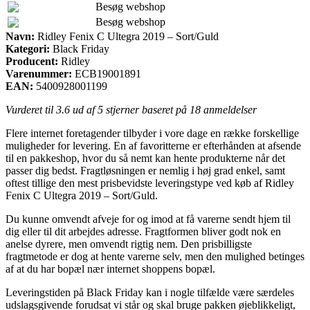
Besøg webshop
Besøg webshop
Navn:
Ridley Fenix C Ultegra 2019 – Sort/Guld
Kategori:
Black Friday
Producent:
Ridley
Varenummer:
ECB19001891
EAN:
5400928001199
Vurderet til
3.6
ud af 5 stjerner baseret på
18
anmeldelser
Flere internet foretagender tilbyder i vore dage en række forskellige
muligheder for levering. En af favoritterne er efterhånden at afsende
til en pakkeshop, hvor du så nemt kan hente produkterne når det
passer dig bedst. Fragtløsningen er nemlig i høj grad enkel, samt
oftest tillige den mest prisbevidste leveringstype ved køb af Ridley
Fenix C Ultegra 2019 – Sort/Guld.
Du kunne omvendt afveje for og imod at få varerne sendt hjem til
dig eller til dit arbejdes adresse. Fragtformen bliver godt nok en
anelse dyrere, men omvendt rigtig nem. Den prisbilligste
fragtmetode er dog at hente varerne selv, men den mulighed betinges
af at du har bopæl nær internet shoppens bopæl.
Leveringstiden på Black Friday kan i nogle tilfælde være særdeles
udslagsgivende forudsat vi står og skal bruge pakken øjeblikkeligt,