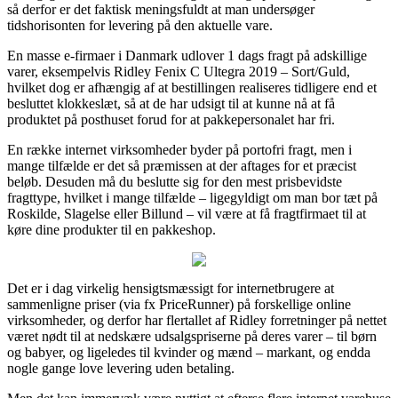
så derfor er det faktisk meningsfuldt at man undersøger
tidshorisonten for levering på den aktuelle vare.
En masse e-firmaer i Danmark udlover 1 dags fragt på adskillige
varer, eksempelvis Ridley Fenix C Ultegra 2019 – Sort/Guld,
hvilket dog er afhængig af at bestillingen realiseres tidligere end et
besluttet klokkeslæt, så at de har udsigt til at kunne nå at få
produktet på posthuset forud for at pakkepersonalet har fri.
En række internet virksomheder byder på portofri fragt, men i
mange tilfælde er det så præmissen at der aftages for et præcist
beløb. Desuden må du beslutte sig for den mest prisbevidste
fragttype, hvilket i mange tilfælde – ligegyldigt om man bor tæt på
Roskilde, Slagelse eller Billund – vil være at få fragtfirmaet til at
køre dine produkter til en pakkeshop.
Det er i dag virkelig hensigtsmæssigt for internetbrugere at
sammenligne priser (via fx PriceRunner) på forskellige online
virksomheder, og derfor har flertallet af Ridley forretninger på nettet
været nødt til at nedskære udsalgspriserne på deres varer – til børn
og babyer, og ligeledes til kvinder og mænd – markant, og endda
nogle gange love levering uden betaling.