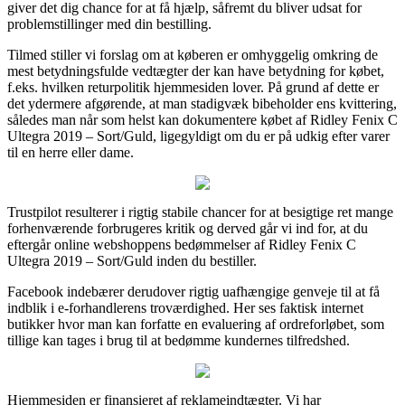
giver det dig chance for at få hjælp, såfremt du bliver udsat for
problemstillinger med din bestilling.
Tilmed stiller vi forslag om at køberen er omhyggelig omkring de
mest betydningsfulde vedtægter der kan have betydning for købet,
f.eks. hvilken returpolitik hjemmesiden lover. På grund af dette er
det ydermere afgørende, at man stadigvæk bibeholder ens kvittering,
således man når som helst kan dokumentere købet af Ridley Fenix C
Ultegra 2019 – Sort/Guld, ligegyldigt om du er på udkig efter varer
til en herre eller dame.
Trustpilot resulterer i rigtig stabile chancer for at besigtige ret mange
forhenværende forbrugeres kritik og derved går vi ind for, at du
eftergår online webshoppens bedømmelser af Ridley Fenix C
Ultegra 2019 – Sort/Guld inden du bestiller.
Facebook indebærer derudover rigtig uafhængige genveje til at få
indblik i e-forhandlerens troværdighed. Her ses faktisk internet
butikker hvor man kan forfatte en evaluering af ordreforløbet, som
tillige kan tages i brug til at bedømme kundernes tilfredshed.
Hjemmesiden er finansieret af reklameindtægter. Vi har