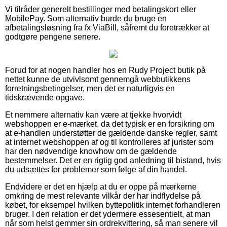
Vi tilråder generelt bestillinger med betalingskort eller
MobilePay. Som alternativ burde du bruge en
afbetalingsløsning fra fx ViaBill, såfremt du foretrækker at
godtgøre pengene senere.
Forud for at nogen handler hos en Rudy Project butik på
nettet kunne de utvivlsomt gennemgå webbutikkens
forretningsbetingelser, men det er naturligvis en
tidskrævende opgave.
Et nemmere alternativ kan være at tjekke hvorvidt
webshoppen er e-mærket, da det typisk er en forsikring om
at e-handlen understøtter de gældende danske regler, samt
at internet webshoppen af og til kontrolleres af jurister som
har den nødvendige knowhow om de gældende
bestemmelser. Det er en rigtig god anledning til bistand, hvis
du udsættes for problemer som følge af din handel.
Endvidere er det en hjælp at du er oppe på mærkerne
omkring de mest relevante vilkår der har indflydelse på
købet, for eksempel hvilken byttepolitik internet forhandleren
bruger. I den relation er det ydermere essesentielt, at man
når som helst gemmer sin ordrekvittering, så man senere vil