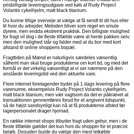
prisbilligste leveringsudgave ved køb af Rudy Project
Volantis cykelhjelm, matt black titanium.
Du kunne tillige overveje at vælge at få sendt til dit hus eller
til hvor du arbejder. Metoden bliver som regel en smule
dyrere, men endda ekstremt praktisk. Den billigste mulighed
for fragt vil dog i de fleste tilfælde være at hente pakken selv,
men den mulighed står og falder med at du bor med kort
afstand til online shoppens bopæl.
Fragttiden på Mænd er naturligvis særdeles væsentlig
såfremt man skal bruge produkterne om kort tid, og med det
formål er det virkelig væsentligt at vi ser nærmere på den
anslåede leveringstid ved den aktuelle vare.
Flere internet foretagender byder på 1 dags levering på flere
varenumre, eksempelvis Rudy Project Volantis cykelhjelm,
matt black titanium, men vær vagtsom da det er påkrævet at
transaktionen gennemføres forud for et angivent tidspunkt,
så de højst sandsynligt kan nå at få produkterne afsted før
lagerpersonalet drager hjemad.
En række internet shops tilbyder fragt uden gebyr, men i de
fleste tilfælde gælder det kun hvis du shopper for et præcist
beløb. Desuden burde du vælge den mest letkøbte