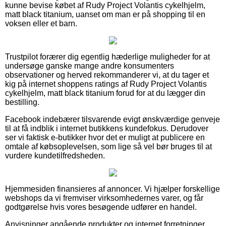
kunne bevise købet af Rudy Project Volantis cykelhjelm,
matt black titanium, uanset om man er på shopping til en
voksen eller et barn.
Trustpilot forærer dig egentlig hæderlige muligheder for at
undersøge ganske mange andre konsumenters
observationer og herved rekommanderer vi, at du tager et
kig på internet shoppens ratings af Rudy Project Volantis
cykelhjelm, matt black titanium forud for at du lægger din
bestilling.
Facebook indebærer tilsvarende evigt ønskværdige genveje
til at få indblik i internet butikkens kundefokus. Derudover
ser vi faktisk e-butikker hvor det er muligt at publicere en
omtale af købsoplevelsen, som lige så vel bør bruges til at
vurdere kundetilfredsheden.
Hjemmesiden finansieres af annoncer. Vi hjælper forskellige
webshops da vi fremviser virksomhedernes varer, og får
godtgørelse hvis vores besøgende udfører en handel.
Anvisninger angående produkter og internet forretninger