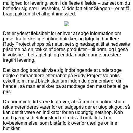
mulighed for levering, som i de fleste tilfælde – uanset om du
befinder sig nær Hørsholm, Middelfart eller Skagen – er at få
bragt pakken til et afhentningssted.
Det er yderst fleksibelt for enhver at søge information om
priser fra forskellige online butikker, og følgelig har flere
Rudy Project shops på nettet set sig nødsaget til at nedsætte
priserne på en række af deres produkter – til børn, og ligeså
til voksne – betragteligt, og endda nogle gange præstere
fragtfri levering.
Det kan dog trods alt vise sig indbringende at undersøge
nogle e-forhandlere efter rabat på Rudy Project Volantis
cykelhjelm, matt black titanium inden du gennemfører din
handel, så man er sikker på at modtage den mest betalelige
pris.
Du bør imidlertid være klar over, at såfremt en online shop
reklamerer deres varer for en salgspris der er utopisk god, så
kan det tit være en indikator for en uoprigtig netshop. Køb
med gængse betalingskort er trods alt omfattet af en
lovbestemmelse, som bistår folk overfor uærlige online
butikker.