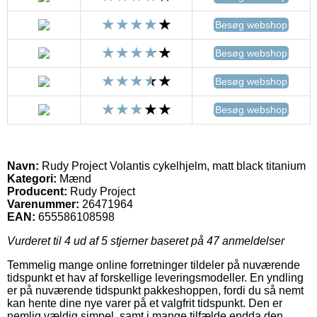
Besøg webshop
Besøg webshop
Besøg webshop
Besøg webshop
Navn:
Rudy Project Volantis cykelhjelm, matt black titanium
Kategori:
Mænd
Producent:
Rudy Project
Varenummer:
26471964
EAN:
655586108598
Vurderet til
4
ud af 5 stjerner baseret på
47
anmeldelser
Temmelig mange online forretninger tildeler på nuværende
tidspunkt et hav af forskellige leveringsmodeller. En yndling
er på nuværende tidspunkt pakkeshoppen, fordi du så nemt
kan hente dine nye varer på et valgfrit tidspunkt. Den er
nemlig vældig simpel, samt i mange tilfælde endda den