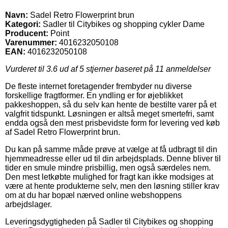
Navn:
Sadel Retro Flowerprint brun
Kategori:
Sadler til Citybikes og shopping cykler Dame
Producent:
Point
Varenummer:
4016232050108
EAN:
4016232050108
Vurderet til
3.6
ud af 5 stjerner baseret på
11
anmeldelser
De fleste internet foretagender frembyder nu diverse
forskellige fragtformer. En yndling er for øjeblikket
pakkeshoppen, så du selv kan hente de bestilte varer på et
valgfrit tidspunkt. Løsningen er altså meget smertefri, samt
endda også den mest prisbevidste form for levering ved køb
af Sadel Retro Flowerprint brun.
Du kan på samme måde prøve at vælge at få udbragt til din
hjemmeadresse eller ud til din arbejdsplads. Denne bliver til
tider en smule mindre prisbillig, men også særdeles nem.
Den mest letkøbte mulighed for fragt kan ikke modsiges at
være at hente produkterne selv, men den løsning stiller krav
om at du har bopæl nærved online webshoppens
arbejdslager.
Leveringsdygtigheden på Sadler til Citybikes og shopping