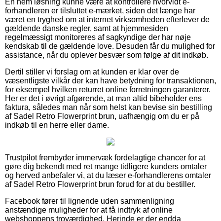
En nem løsning kunne være at kontrollere hvorvidt e-
forhandleren er tilsluttet e-mærket, siden det længe har
været en tryghed om at internet virksomheden efterlever de
gældende danske regler, samt at hjemmesiden
regelmæssigt monitoreres af sagkyndige der har nøje
kendskab til de gældende love. Desuden får du mulighed for
assistance, når du oplever besvær som følge af dit indkøb.
Dertil stiller vi forslag om at kunden er klar over de
væsentligste vilkår der kan have betydning for transaktionen,
for eksempel hvilken returret online forretningen garanterer.
Her er det i øvrigt afgørende, at man altid bibeholder ens
faktura, således man når som helst kan bevise sin bestilling
af Sadel Retro Flowerprint brun, uafhængig om du er på
indkøb til en herre eller dame.
Trustpilot frembyder immervæk fordelagtige chancer for at
gøre dig bekendt med ret mange tidligere kunders omtaler
og herved anbefaler vi, at du læser e-forhandlerens omtaler
af Sadel Retro Flowerprint brun forud for at du bestiller.
Facebook fører til lignende uden sammenligning
anstændige muligheder for at få indtryk af online
webshoppens troværdighed. Herinde er der endda