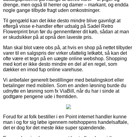
drenge, men også til herrer og damer – markant, og endda
nogle gange tilbyde fragt uden omkostninger.
Til gengæld kan det ikke desto mindre blive gavnligt at
eftergå visse e-handler efter udsalg på Sadel Retro
Flowerprint brun før du gennemfører dit køb, sådan at man
er skudsikker på at opnå den laveste pris.
Man skal blot være obs på, at hvis en shop på nettet tilbyder
varer til en salgspris der virker ufattelig letkøbt, så kan det
ofte være et tegn på en uægte online webshop. Shopping
med kort er ikke desto mindre en del af en regel, som
dækker en imod fup online varehuse.
Vi anbefaler generelt bestillinger med betalingskort eller
betalinger med mobilen. Som en anden løsning burde du
udnytte en løsning som fx ViaBill, når du har i sinde at
godtgøre pengene ude i fremtiden.
Forud for at folk bestiller i en Point internet handler kunne
man i og for sig løbe igennem netshoppens handelsaftale,
det er dog for det meste ikke super spændende.