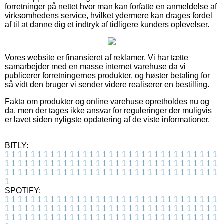
forretninger på nettet hvor man kan forfatte en anmeldelse af
virksomhedens service, hvilket ydermere kan drages fordel
af til at danne dig et indtryk af tidligere kunders oplevelser.
Vores website er finansieret af reklamer. Vi har tætte
samarbejder med en masse internet varehuse da vi
publicerer forretningernes produkter, og høster betaling for
så vidt den bruger vi sender videre realiserer en bestilling.
Fakta om produkter og online varehuse opretholdes nu og
da, men der tages ikke ansvar for reguleringer der muligvis
er lavet siden nyligste opdatering af de viste informationer.
BITLY:
1
1
1
1
1
1
1
1
1
1
1
1
1
1
1
1
1
1
1
1
1
1
1
1
1
1
1
1
1
1
1
1
1
1
1
1
1
1
1
1
1
1
1
1
1
1
1
1
1
1
1
1
1
1
1
1
1
1
1
1
1
1
1
1
1
1
1
1
1
1
1
1
1
1
1
1
1
1
1
1
1
1
1
1
1
1
1
1
1
1
1
1
1
1
1
1
1
1
1
1
SPOTIFY:
1
1
1
1
1
1
1
1
1
1
1
1
1
1
1
1
1
1
1
1
1
1
1
1
1
1
1
1
1
1
1
1
1
1
1
1
1
1
1
1
1
1
1
1
1
1
1
1
1
1
1
1
1
1
1
1
1
1
1
1
1
1
1
1
1
1
1
1
1
1
1
1
1
1
1
1
1
1
1
1
1
1
1
1
1
1
1
1
1
1
1
1
1
1
1
1
1
1
1