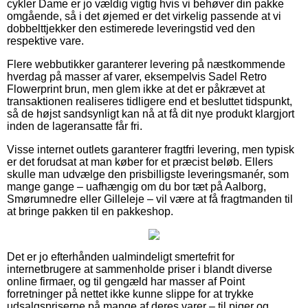
cykler Dame er jo vældig vigtig hvis vi behøver din pakke
omgående, så i det øjemed er det virkelig passende at vi
dobbelttjekker den estimerede leveringstid ved den
respektive vare.
Flere webbutikker garanterer levering på næstkommende
hverdag på masser af varer, eksempelvis Sadel Retro
Flowerprint brun, men glem ikke at det er påkrævet at
transaktionen realiseres tidligere end et besluttet tidspunkt,
så de højst sandsynligt kan nå at få dit nye produkt klargjort
inden de lageransatte får fri.
Visse internet outlets garanterer fragtfri levering, men typisk
er det forudsat at man køber for et præcist beløb. Ellers
skulle man udvælge den prisbilligste leveringsmanér, som
mange gange – uafhængig om du bor tæt på Aalborg,
Smørumnedre eller Gilleleje – vil være at få fragtmanden til
at bringe pakken til en pakkeshop.
Det er jo efterhånden ualmindeligt smertefrit for
internetbrugere at sammenholde priser i blandt diverse
online firmaer, og til gengæld har masser af Point
forretninger på nettet ikke kunne slippe for at trykke
udsalgspriserne på mange af deres varer – til piger og