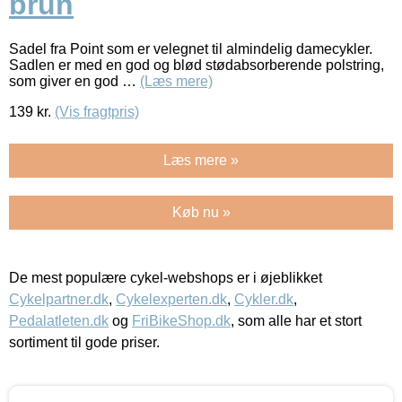
brun
Sadel fra Point som er velegnet til almindelig damecykler.
Sadlen er med en god og blød stødabsorberende polstring,
som giver en god …
(Læs mere)
139
kr.
(Vis fragtpris)
Læs mere »
Køb nu »
De mest populære cykel-webshops er i øjeblikket
Cykelpartner.dk
,
Cykelexperten.dk
,
Cykler.dk
,
Pedalatleten.dk
og
FriBikeShop.dk
, som alle har et stort
sortiment til gode priser.