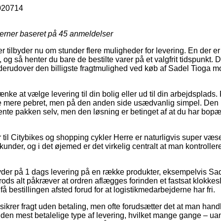
020714
jerner baseret på
45
anmeldelser
r tilbyder nu om stunder flere muligheder for levering. En der e
g så henter du bare de bestilte varer på et valgfrit tidspunkt. D
 derudover den billigste fragtmulighed ved køb af Sadel Tioga m
e at vælge levering til din bolig eller ud til din arbejdsplads. 
 mere pebret, men på den anden side usædvanlig simpel. Den pri
ente pakken selv, men den løsning er betinget af at du har bopæ
til Citybikes og shopping cykler Herre er naturligvis super væs
under, og i det øjemed er det virkelig centralt at man kontrollere
yder på 1 dags levering på en række produkter, eksempelvis Sa
ods alt påkræver at ordren aflægges forinden et fastsat klokkes
å bestillingen afsted forud for at logistikmedarbejderne har fri.
sikrer fragt uden betaling, men ofte forudsætter det at man hand
e den mest betalelige type af levering, hvilket mange gange – ua