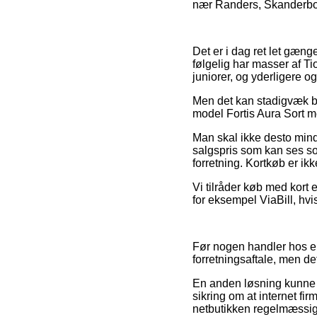
nær Randers, Skanderborg
Det er i dag ret let gæng
følgelig har masser af Tio
juniorer, og yderligere o
Men det kan stadigvæk bl
model Fortis Aura Sort me
Man skal ikke desto mind
salgspris som kan ses som
forretning. Kortkøb er ik
Vi tilråder køb med kort
for eksempel ViaBill, hvis
Før nogen handler hos en 
forretningsaftale, men de
En anden løsning kunne v
sikring om at internet f
netbutikken regelmæssig