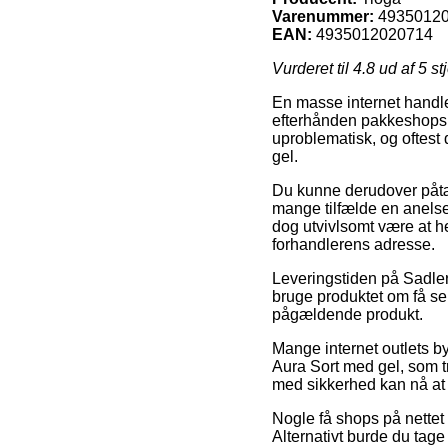
Varenummer:
4935012
EAN:
4935012020714
Vurderet til
4.8
ud af 5 st
En masse internet handle
efterhånden pakkeshops, o
uproblematisk, og oftest
gel.
Du kunne derudover påtænk
mange tilfælde en anelse
dog utvivlsomt være at h
forhandlerens adresse.
Leveringstiden på Sadler 
bruge produktet om få sek
pågældende produkt.
Mange internet outlets b
Aura Sort med gel, som tr
med sikkerhed kan nå at f
Nogle få shops på nettet 
Alternativt burde du tag