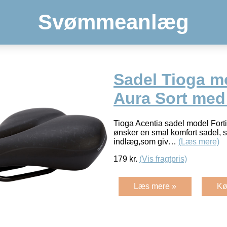
Svømmeanlæg
Sadel Tioga mo
Aura Sort med
Tioga Acentia sadel model Fortis
ønsker en smal komfort sadel, 
indlæg,som giv…
(Læs mere)
179
kr.
(Vis fragtpris)
Læs mere »
Kø