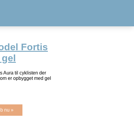
del Fortis
 gel
 Aura til cyklisten der
som er opbygget med gel
b nu »