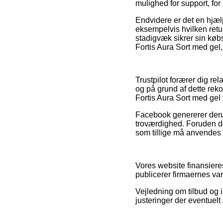
mulighed for support, for
Endvidere er det en hjæl
eksempelvis hvilken returr
stadigvæk sikrer sin kø
Fortis Aura Sort med gel,
Trustpilot forærer dig re
og på grund af dette rek
Fortis Aura Sort med gel 
Facebook genererer derud
troværdighed. Foruden det
som tillige må anvendes t
Vores website finansieres
publicerer firmaernes va
Vejledning om tilbud og i
justeringer der eventuelt