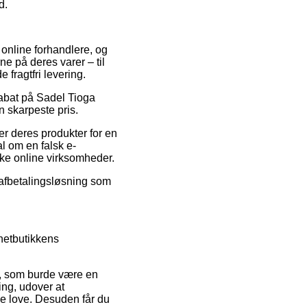
d.
e online forhandlere, og
ne på deres varer – til
 fragtfri levering.
rabat på Sadel Tioga
n skarpeste pris.
r deres produkter for en
al om en falsk e-
lske online virksomheder.
 afbetalingsløsning som
 netbutikkens
t, som burde være en
ng, udover at
e love. Desuden får du