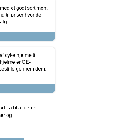
 med et godt sortiment
g til priser hvor de
alg.
f cykelhjelme til
lhjelme er CE-
 bestille gennem dem.
 fra bl.a. deres
mer og