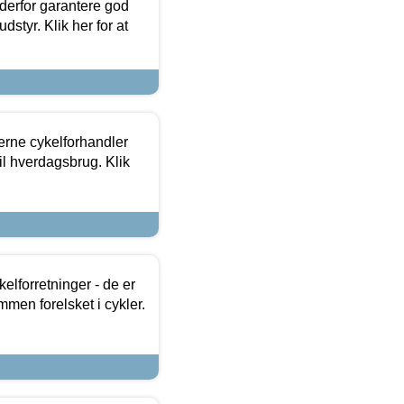
 derfor garantere god
dstyr. Klik her for at
erne cykelforhandler
til hverdagsbrug. Klik
lforretninger - de er
mmen forelsket i cykler.