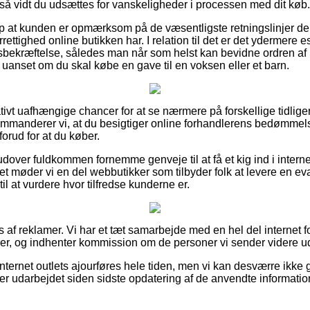
 så vidt du udsættes for vanskeligheder i processen med dit køb.
p at kunden er opmærksom på de væsentligste retningslinjer der 
ettighed online butikken har. I relation til det er det ydermere e
bsbekræftelse, således man når som helst kan bevidne ordren a
 uanset om du skal købe en gave til en voksen eller et barn.
lativt uafhængige chancer for at se nærmere på forskellige tidli
ommanderer vi, at du besigtiger online forhandlerens bedømmel
forud for at du køber.
over fuldkommen fornemme genveje til at få et kig ind i interne
 møder vi en del webbutikker som tilbyder folk at levere en eva
il at vurdere hvor tilfredse kunderne er.
 af reklamer. Vi har et tæt samarbejde med en hel del internet fo
rer, og indhenter kommission om de personer vi sender videre u
nternet outlets ajourføres hele tiden, men vi kan desværre ikke
 er udarbejdet siden sidste opdatering af de anvendte informatio