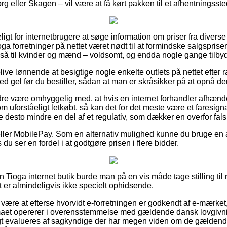
 eller Skagen – vil være at få kørt pakken til et afhentningsste
eligt for internetbrugere at søge information om priser fra divers
ga forretninger på nettet været nødt til at formindske salgspriser
gså til kvinder og mænd – voldsomt, og endda nogle gange tilbyde
ive lønnende at besigtige nogle enkelte outlets på nettet efter 
d gel før du bestiller, sådan at man er skråsikker på at opnå de
re være omhyggelig med, at hvis en internet forhandler afhænde
 uforståeligt letkøbt, så kan det for det meste være et faresign
ke desto mindre en del af et regulativ, som dækker en overfor fa
 eller MobilePay. Som en alternativ mulighed kunne du bruge en
 du ser en fordel i at godtgøre prisen i flere bidder.
Tioga internet butik burde man på en vis måde tage stilling til
t er almindeligvis ikke specielt ophidsende.
ære at efterse hvorvidt e-forretningen er godkendt af e-mærke
irmaet opererer i overensstemmelse med gældende dansk lovgivni
t evalueres af sagkyndige der har megen viden om de gældend