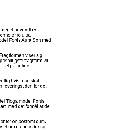
r meget anvendt er
enne er jo ultra
odel Fortis Aura Sort med
Fragtformen viser sig i
sbilligste fragtform vil
l tæt på online
entlig hvis man skal
r leveringstiden for det
del Tioga model Fortis
læt, med det formål at de
ler for en bestemt sum.
nset om du befinder sig