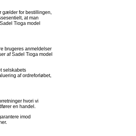
gælder for bestillingen,
ssesentielt, at man
f Sadel Tioga model
gere brugeres anmeldelser
ser af Sadel Tioga model
t selskabets
luering af ordreforløbet,
rretninger hvori vi
dfører en handel.
 garantere imod
ner.