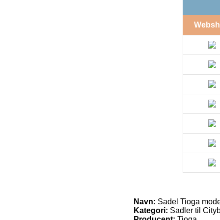
Websh
Navn:
Sadel Tioga model
Kategori:
Sadler til Cit
Producent:
Tioga