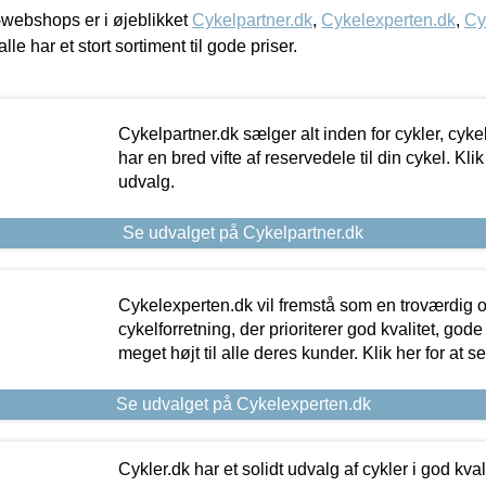
webshops er i øjeblikket
Cykelpartner.dk
,
Cykelexperten.dk
,
Cy
alle har et stort sortiment til gode priser.
Cykelpartner.dk sælger alt inden for cykler, cyke
har en bred vifte af reservedele til din cykel. Klik
udvalg.
Se udvalget på Cykelpartner.dk
Cykelexperten.dk vil fremstå som en troværdig o
cykelforretning, der prioriterer god kvalitet, god
meget højt til alle deres kunder. Klik her for at s
Se udvalget på Cykelexperten.dk
Cykler.dk har et solidt udvalg af cykler i god kvalit