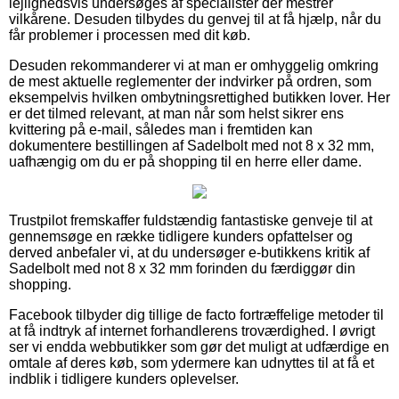
lejlighedsvis undersøges af specialister der mestrer
vilkårene. Desuden tilbydes du genvej til at få hjælp, når du
får problemer i processen med dit køb.
Desuden rekommanderer vi at man er omhyggelig omkring
de mest aktuelle reglementer der indvirker på ordren, som
eksempelvis hvilken ombytningsrettighed butikken lover. Her
er det tilmed relevant, at man når som helst sikrer ens
kvittering på e-mail, således man i fremtiden kan
dokumentere bestillingen af Sadelbolt med not 8 x 32 mm,
uafhængig om du er på shopping til en herre eller dame.
Trustpilot fremskaffer fuldstændig fantastiske genveje til at
gennemsøge en række tidligere kunders opfattelser og
derved anbefaler vi, at du undersøger e-butikkens kritik af
Sadelbolt med not 8 x 32 mm forinden du færdiggør din
shopping.
Facebook tilbyder dig tillige de facto fortræffelige metoder til
at få indtryk af internet forhandlerens troværdighed. I øvrigt
ser vi endda webbutikker som gør det muligt at udfærdige en
omtale af deres køb, som ydermere kan udnyttes til at få et
indblik i tidligere kunders oplevelser.