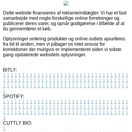
Dette website finansieres af reklameindtægter. Vi har et fast
samarbejde med nogle forskellige online forretninger og
publicerer deres varer, og opnår godtgørelse i tilfælde af at
du gennemfører et køb.
Oplysninger omkring produkter og online outlets ajourføres
fra tid til anden, men vi påtager os intet ansvar for
korrektioner der muligvis er implementeret siden vi sidste
gang opdaterede websitets oplysninger.
BITLY:
1
1
1
1
1
1
1
1
1
1
1
1
1
1
1
1
1
1
1
1
1
1
1
1
1
1
1
1
1
1
1
1
1
1
1
1
1
1
1
1
1
1
1
1
1
1
1
1
1
1
1
1
1
1
1
1
1
1
1
1
1
1
1
1
1
1
1
1
1
1
1
1
1
1
1
1
1
1
1
1
1
1
1
1
1
1
1
1
1
1
1
1
1
1
1
1
1
1
1
1
SPOTIFY:
1
1
1
1
1
1
1
1
1
1
1
1
1
1
1
1
1
1
1
1
1
1
1
1
1
1
1
1
1
1
1
1
1
1
1
1
1
1
1
1
1
1
1
1
1
1
1
1
1
1
1
1
1
1
1
1
1
1
1
1
1
1
1
1
1
1
1
1
1
1
1
1
1
1
1
1
1
1
1
1
1
1
1
1
1
1
1
1
1
1
1
1
1
1
1
1
1
1
1
1
CUTTLY BIO:
1