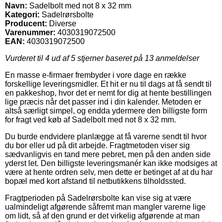
Navn:
Sadelbolt med not 8 x 32 mm
Kategori:
Sadelrørsbolte
Producent:
Diverse
Varenummer:
4030319072500
EAN:
4030319072500
Vurderet til
4
ud af 5 stjerner baseret på
13
anmeldelser
En masse e-firmaer frembyder i vore dage en række
forskellige leveringsmidler. Et hit er nu til dags at få sendt til
en pakkeshop, hvor det er nemt for dig at hente bestillingen
lige præcis når det passer ind i din kalender. Metoden er
altså særligt simpel, og endda ydermere den billigste form
for fragt ved køb af Sadelbolt med not 8 x 32 mm.
Du burde endvidere planlægge at få varerne sendt til hvor
du bor eller ud på dit arbejde. Fragtmetoden viser sig
sædvanligvis en tand mere pebret, men på den anden side
yderst let. Den billigste leveringsmanér kan ikke modsiges at
være at hente ordren selv, men dette er betinget af at du har
bopæl med kort afstand til netbutikkens tilholdssted.
Fragtperioden på Sadelrørsbolte kan vise sig at være
ualmindeligt afgørende såfremt man mangler varerne lige
om lidt, så af den grund er det virkelig afgørende at man