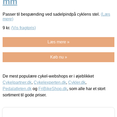
mm
Passer til bespænding ved sadelpindpå cyklens stel.
(Læs
mere)
9
kr.
(Vis fragtpris)
Læs mere »
Køb nu »
De mest populære cykel-webshops er i øjeblikket
Cykelpartner.dk
,
Cykelexperten.dk
,
Cykler.dk
,
Pedalatleten.dk
og
FriBikeShop.dk
, som alle har et stort
sortiment til gode priser.