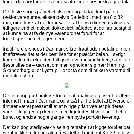
finder den anslåede leveringsdato for det respektive produkt.
De fleste shops på nettet tilsiger dag-til-dag fragt på en
række varenumre, eksempelvis Sadelbolt med not 8 x 32
mm, men husk at det forudsætter at transaktionen realiseres
tidligere end et fastsat klokkeslæt, således at de har udsigt til
at kunne nå at få de nye varer ordnet forud for at
logistikpersonalet tager hjem.
Indtil flere e-shops i Danmark sikrer fragt uden betaling, men
tit afkræver det at der bestilles for et præcist beløb. I øvrigt
kunne du udvælge den billigste leveringsmulighed, som i de
fleste tilfælde – uanset om man opholder sig nær Herning,
Skanderborg eller Lystrup – er at få dem til at køre varerne til
en pakkeshop.
Det er i høj grad praktisk for alle at analysere priser hos flere
internet firmaer i Danmark, og altså har flertallet af Diverse e-
firmaer været presset til at at tvinge prisniveauet på deres
varer – til piger og drenge, men ligeledes til voksne – helt i
bund, og endda nogle gange frembyde portofri levering.
Det kan dog stadigvæk vise sig rentabelt at kigge forbi et par
webbutikker efter udsalg på Sadelbolt med not 8 x 32 mm før