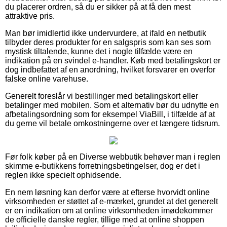
du placerer ordren, så du er sikker på at få den mest
attraktive pris.
Man bør imidlertid ikke undervurdere, at ifald en netbutik
tilbyder deres produkter for en salgspris som kan ses som
mystisk tiltalende, kunne det i nogle tilfælde være en
indikation på en svindel e-handler. Køb med betalingskort er
dog indbefattet af en anordning, hvilket forsvarer en overfor
falske online varehuse.
Generelt foreslår vi bestillinger med betalingskort eller
betalinger med mobilen. Som et alternativ bør du udnytte en
afbetalingsordning som for eksempel ViaBill, i tilfælde af at
du gerne vil betale omkostningerne over et længere tidsrum.
Før folk køber på en Diverse webbutik behøver man i reglen
skimme e-butikkens forretningsbetingelser, dog er det i
reglen ikke specielt ophidsende.
En nem løsning kan derfor være at efterse hvorvidt online
virksomheden er støttet af e-mærket, grundet at det generelt
er en indikation om at online virksomheden imødekommer
de officielle danske regler, tillige med at online shoppen