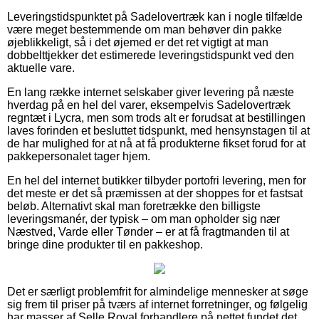
Leveringstidspunktet på Sadelovertræk kan i nogle tilfælde
være meget bestemmende om man behøver din pakke
øjeblikkeligt, så i det øjemed er det ret vigtigt at man
dobbelttjekker det estimerede leveringstidspunkt ved den
aktuelle vare.
En lang række internet selskaber giver levering på næste
hverdag på en hel del varer, eksempelvis Sadelovertræk
regntæt i Lycra, men som trods alt er forudsat at bestillingen
laves forinden et besluttet tidspunkt, med hensynstagen til at
de har mulighed for at nå at få produkterne fikset forud for at
pakkepersonalet tager hjem.
En hel del internet butikker tilbyder portofri levering, men for
det meste er det så præmissen at der shoppes for et fastsat
beløb. Alternativt skal man foretrække den billigste
leveringsmanér, der typisk – om man opholder sig nær
Næstved, Varde eller Tønder – er at få fragtmanden til at
bringe dine produkter til en pakkeshop.
Det er særligt problemfrit for almindelige mennesker at søge
sig frem til priser på tværs af internet forretninger, og følgelig
har masser af Selle Royal forhandlere på nettet fundet det