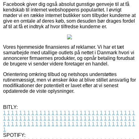
Facebook giver dig også absolut gunstige genveje til at få
kendskab til internet webshoppens popularitet. I øvrigt
møder vi en række internet butikker som tilbyder kunderne at
give en omtale af deres køb, som desuden bør drages fordel
af til at få et indtryk af hvor tilfredse kunderne er.
Vores hjemmeside finansieres af reklamer. Vi har et tæt
samarbejde med utallige outlets på nettet i Danmark hvori vi
annoncerer firmaernes produkter, og opnår betaling forudsat
de brugere vi sender videre foretager en handel.
Orientering omkring tilbud og netshops understøttes
rutinemæssigt, men vi ønsker ikke at blive stillet ansvarlig for
modifikationer der potentielt er lavet efter at vi senest
opdaterede de viste oplysninger.
BITLY:
1
1
1
1
1
1
1
1
1
1
1
1
1
1
1
1
1
1
1
1
1
1
1
1
1
1
1
1
1
1
1
1
1
1
1
1
1
1
1
1
1
1
1
1
1
1
1
1
1
1
1
1
1
1
1
1
1
1
1
1
1
1
1
1
1
1
1
1
1
1
1
1
1
1
1
1
1
1
1
1
1
1
1
1
1
1
1
1
1
1
1
1
1
1
1
1
1
1
1
1
SPOTIFY: