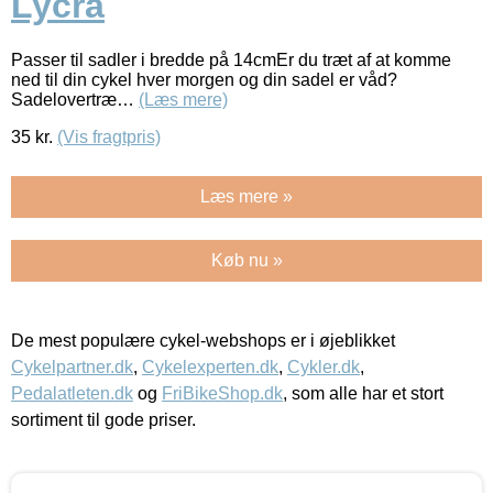
Lycra
Passer til sadler i bredde på 14cmEr du træt af at komme
ned til din cykel hver morgen og din sadel er våd?
Sadelovertræ…
(Læs mere)
35
kr.
(Vis fragtpris)
Læs mere »
Køb nu »
De mest populære cykel-webshops er i øjeblikket
Cykelpartner.dk
,
Cykelexperten.dk
,
Cykler.dk
,
Pedalatleten.dk
og
FriBikeShop.dk
, som alle har et stort
sortiment til gode priser.