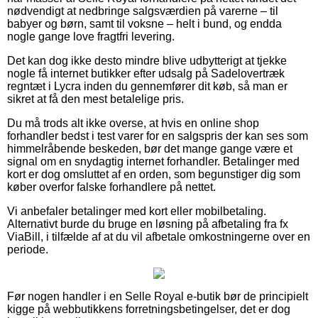
nødvendigt at nedbringe salgsværdien på varerne – til
babyer og børn, samt til voksne – helt i bund, og endda
nogle gange love fragtfri levering.
Det kan dog ikke desto mindre blive udbytterigt at tjekke
nogle få internet butikker efter udsalg på Sadelovertræk
regntæt i Lycra inden du gennemfører dit køb, så man er
sikret at få den mest betalelige pris.
Du må trods alt ikke overse, at hvis en online shop
forhandler bedst i test varer for en salgspris der kan ses som
himmelråbende beskeden, bør det mange gange være et
signal om en snydagtig internet forhandler. Betalinger med
kort er dog omsluttet af en orden, som begunstiger dig som
køber overfor falske forhandlere på nettet.
Vi anbefaler betalinger med kort eller mobilbetaling.
Alternativt burde du bruge en løsning på afbetaling fra fx
ViaBill, i tilfælde af at du vil afbetale omkostningerne over en
periode.
Før nogen handler i en Selle Royal e-butik bør de principielt
kigge på webbutikkens forretningsbetingelser, det er dog