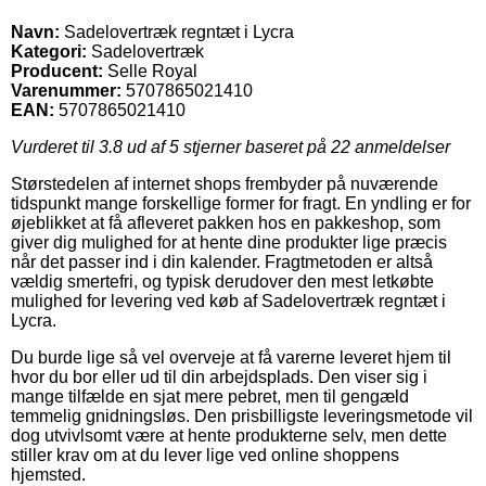
Navn:
Sadelovertræk regntæt i Lycra
Kategori:
Sadelovertræk
Producent:
Selle Royal
Varenummer:
5707865021410
EAN:
5707865021410
Vurderet til
3.8
ud af 5 stjerner baseret på
22
anmeldelser
Størstedelen af internet shops frembyder på nuværende
tidspunkt mange forskellige former for fragt. En yndling er for
øjeblikket at få afleveret pakken hos en pakkeshop, som
giver dig mulighed for at hente dine produkter lige præcis
når det passer ind i din kalender. Fragtmetoden er altså
vældig smertefri, og typisk derudover den mest letkøbte
mulighed for levering ved køb af Sadelovertræk regntæt i
Lycra.
Du burde lige så vel overveje at få varerne leveret hjem til
hvor du bor eller ud til din arbejdsplads. Den viser sig i
mange tilfælde en sjat mere pebret, men til gengæld
temmelig gnidningsløs. Den prisbilligste leveringsmetode vil
dog utvivlsomt være at hente produkterne selv, men dette
stiller krav om at du lever lige ved online shoppens
hjemsted.