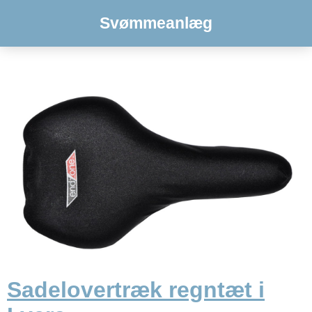
Svømmeanlæg
Sadelovertræk regntæt i