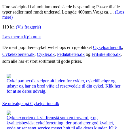
Uno sadelpind i aluminium med slæde bespænding.Passer til alle
typer sadler med rundt understel.Længde 400mm.Vægt ca….
(Læs
mere)
119
kr.
(Vis fragtpris)
Læs mere »
Køb nu »
De mest populære cykel-webshops er i øjeblikket
Cykelpartner.dk
,
Cykelexperten.dk
,
Cykler.dk
,
Pedalatleten.dk
og
FriBikeShop.dk
,
som alle har et stort sortiment til gode priser.
Cykelpartner.dk sælger alt inden for cykler, cykeltilbehør og
udstyr og har en bred vifte af reservedele til din cykel. Klik her
for at se deres udvalg.
Se udvalget på Cykelpartner.dk
Cykelexperten.dk vil fremstå som en troværdig og
kvalitetsbevidst cykelforretning, der prioriterer god kvalitet,
gode priser samt service meget højt til alle deres kunder. Klik