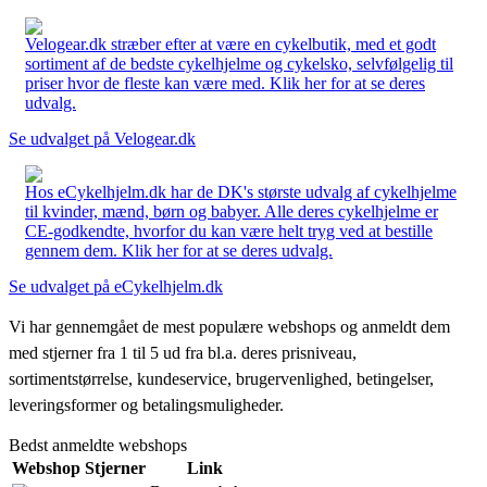
Velogear.dk stræber efter at være en cykelbutik, med et godt
sortiment af de bedste cykelhjelme og cykelsko, selvfølgelig til
priser hvor de fleste kan være med. Klik her for at se deres
udvalg.
Se udvalget på Velogear.dk
Hos eCykelhjelm.dk har de DK's største udvalg af cykelhjelme
til kvinder, mænd, børn og babyer. Alle deres cykelhjelme er
CE-godkendte, hvorfor du kan være helt tryg ved at bestille
gennem dem. Klik her for at se deres udvalg.
Se udvalget på eCykelhjelm.dk
Vi har gennemgået de mest populære webshops og anmeldt dem
med stjerner fra 1 til 5 ud fra bl.a. deres prisniveau,
sortimentstørrelse, kundeservice, brugervenlighed, betingelser,
leveringsformer og betalingsmuligheder.
Bedst anmeldte webshops
Webshop
Stjerner
Link