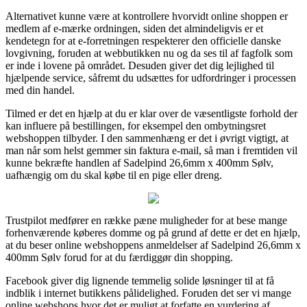
Alternativet kunne være at kontrollere hvorvidt online shoppen er
medlem af e-mærke ordningen, siden det almindeligvis er et
kendetegn for at e-forretningen respekterer den officielle danske
lovgivning, foruden at webbutikken nu og da ses til af fagfolk som
er inde i lovene på området. Desuden giver det dig lejlighed til
hjælpende service, såfremt du udsættes for udfordringer i processen
med din handel.
Tilmed er det en hjælp at du er klar over de væsentligste forhold der
kan influere på bestillingen, for eksempel den ombytningsret
webshoppen tilbyder. I den sammenhæng er det i øvrigt vigtigt, at
man når som helst gemmer sin faktura e-mail, så man i fremtiden vil
kunne bekræfte handlen af Sadelpind 26,6mm x 400mm Sølv,
uafhængig om du skal købe til en pige eller dreng.
Trustpilot medfører en række pæne muligheder for at bese mange
forhenværende køberes domme og på grund af dette er det en hjælp,
at du beser online webshoppens anmeldelser af Sadelpind 26,6mm x
400mm Sølv forud for at du færdiggør din shopping.
Facebook giver dig lignende temmelig solide løsninger til at få
indblik i internet butikkens pålidelighed. Foruden det ser vi mange
online webshops hvor det er muligt at forfatte en vurdering af