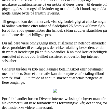
nedskære udsalgspriserne på en række af deres varer – til drenge og
piger, og desuden også til kvinder og mænd – helt i bund, og endda
nogle gange byde på fragtfri levering.
Til gengæld kan det immervæk vise sig fordelagtigt at checke nogle
få online varehuse efter rabat på Sadelpind 26,6mm x 400mm Sølv
forud for at du gennemfører din handel, sådan at du er skråsikker på
at indhente den prisbilligste pris.
Du må bare være omhyggelig med, at såfremt en netshop afhænder
deres produkter til en salgspris der virker ufattelig beskeden, er det
tit være et kendetegn på en fup e-handler. Køb med kort er heldigvis
omsluttet af et lovbud, hvilket assisterer en overfor fup internet
selskaber.
Generelt tilråder vi køb med gængse betalingskort eller betalinger
med mobilen. Som et alternativ kan du benytte et afbetalingstilbud
som fx ViaBill, i tilfælde af at du tilstræber at afbetale pengene af
flere omgange.
Før folk handler hos en Diverse internet webshop behøver man når
alt kommer til alt læse forhandlerens forretningsvilkår, det er dog for
det meste ikke videre interessant.