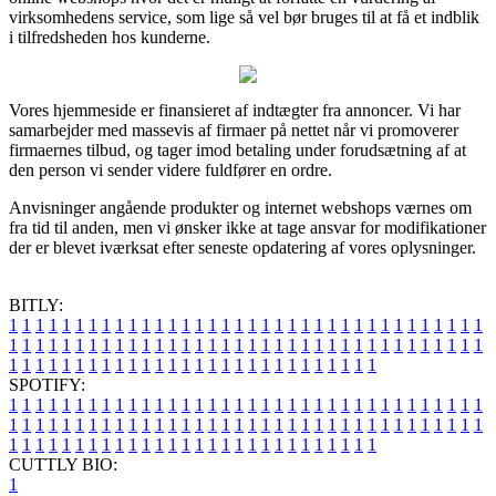
virksomhedens service, som lige så vel bør bruges til at få et indblik
i tilfredsheden hos kunderne.
Vores hjemmeside er finansieret af indtægter fra annoncer. Vi har
samarbejder med massevis af firmaer på nettet når vi promoverer
firmaernes tilbud, og tager imod betaling under forudsætning af at
den person vi sender videre fuldfører en ordre.
Anvisninger angående produkter og internet webshops værnes om
fra tid til anden, men vi ønsker ikke at tage ansvar for modifikationer
der er blevet iværksat efter seneste opdatering af vores oplysninger.
BITLY:
1
1
1
1
1
1
1
1
1
1
1
1
1
1
1
1
1
1
1
1
1
1
1
1
1
1
1
1
1
1
1
1
1
1
1
1
1
1
1
1
1
1
1
1
1
1
1
1
1
1
1
1
1
1
1
1
1
1
1
1
1
1
1
1
1
1
1
1
1
1
1
1
1
1
1
1
1
1
1
1
1
1
1
1
1
1
1
1
1
1
1
1
1
1
1
1
1
1
1
1
SPOTIFY:
1
1
1
1
1
1
1
1
1
1
1
1
1
1
1
1
1
1
1
1
1
1
1
1
1
1
1
1
1
1
1
1
1
1
1
1
1
1
1
1
1
1
1
1
1
1
1
1
1
1
1
1
1
1
1
1
1
1
1
1
1
1
1
1
1
1
1
1
1
1
1
1
1
1
1
1
1
1
1
1
1
1
1
1
1
1
1
1
1
1
1
1
1
1
1
1
1
1
1
1
CUTTLY BIO:
1