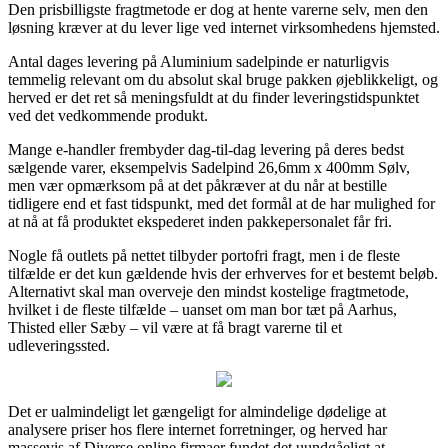
Den prisbilligste fragtmetode er dog at hente varerne selv, men den
løsning kræver at du lever lige ved internet virksomhedens hjemsted.
Antal dages levering på Aluminium sadelpinde er naturligvis
temmelig relevant om du absolut skal bruge pakken øjeblikkeligt, og
herved er det ret så meningsfuldt at du finder leveringstidspunktet
ved det vedkommende produkt.
Mange e-handler frembyder dag-til-dag levering på deres bedst
sælgende varer, eksempelvis Sadelpind 26,6mm x 400mm Sølv,
men vær opmærksom på at det påkræver at du når at bestille
tidligere end et fast tidspunkt, med det formål at de har mulighed for
at nå at få produktet ekspederet inden pakkepersonalet får fri.
Nogle få outlets på nettet tilbyder portofri fragt, men i de fleste
tilfælde er det kun gældende hvis der erhverves for et bestemt beløb.
Alternativt skal man overveje den mindst kostelige fragtmetode,
hvilket i de fleste tilfælde – uanset om man bor tæt på Aarhus,
Thisted eller Sæby – vil være at få bragt varerne til et
udleveringssted.
Det er ualmindeligt let gængeligt for almindelige dødelige at
analysere priser hos flere internet forretninger, og herved har
massevis af Diverse online firmaer fundet det uundgåeligt at