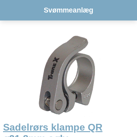
Svømmeanlæg
Sadelrørs klampe QR