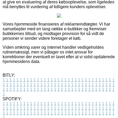
at give en evaluering af deres købsoplevelse, som ligeledes
må benyttes til vurdering af tidligere kunders oplevelser.
Vores hjemmeside finansieres af reklameindtægter. Vi har
samarbejder med en lang række e-butikker og fremviser
butikkernes tilbud, og modtager provision for så vidt de
personer vi sender videre foretager et køb.
Viden omkring varer og internet handler vedligeholdes
rutinemæssigt, men vi påtager os intet ansvar for
korrektioner der eventuelt er lavet efter at vi sidst opdaterede
hjemmesidens data.
BITLY:
1
1
1
1
1
1
1
1
1
1
1
1
1
1
1
1
1
1
1
1
1
1
1
1
1
1
1
1
1
1
1
1
1
1
1
1
1
1
1
1
1
1
1
1
1
1
1
1
1
1
1
1
1
1
1
1
1
1
1
1
1
1
1
1
1
1
1
1
1
1
1
1
1
1
1
1
1
1
1
1
1
1
1
1
1
1
1
1
1
1
1
1
1
1
1
1
1
1
1
1
SPOTIFY:
1
1
1
1
1
1
1
1
1
1
1
1
1
1
1
1
1
1
1
1
1
1
1
1
1
1
1
1
1
1
1
1
1
1
1
1
1
1
1
1
1
1
1
1
1
1
1
1
1
1
1
1
1
1
1
1
1
1
1
1
1
1
1
1
1
1
1
1
1
1
1
1
1
1
1
1
1
1
1
1
1
1
1
1
1
1
1
1
1
1
1
1
1
1
1
1
1
1
1
1