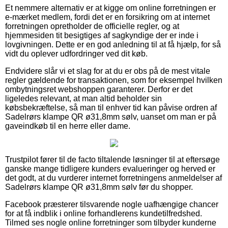
Et nemmere alternativ er at kigge om online forretningen er
e-mærket medlem, fordi det er en forsikring om at internet
forretningen opretholder de officielle regler, og at
hjemmesiden tit besigtiges af sagkyndige der er inde i
lovgivningen. Dette er en god anledning til at få hjælp, for så
vidt du oplever udfordringer ved dit køb.
Endvidere slår vi et slag for at du er obs på de mest vitale
regler gældende for transaktionen, som for eksempel hvilken
ombytningsret webshoppen garanterer. Derfor er det
ligeledes relevant, at man altid beholder sin
købsbekræftelse, så man til enhver tid kan påvise ordren af
Sadelrørs klampe QR ø31,8mm sølv, uanset om man er på
gaveindkøb til en herre eller dame.
Trustpilot fører til de facto tiltalende løsninger til at eftersøge
ganske mange tidligere kunders evalueringer og herved er
det godt, at du vurderer internet forretningens anmeldelser af
Sadelrørs klampe QR ø31,8mm sølv før du shopper.
Facebook præsterer tilsvarende nogle uafhængige chancer
for at få indblik i online forhandlerens kundetilfredshed.
Tilmed ses nogle online forretninger som tilbyder kunderne