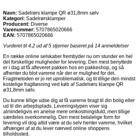
Navn:
Sadelrørs klampe QR ø31,8mm sølv
Kategori:
Sadelrørsklamper
Producent:
Diverse
Varenummer:
5707865020666
EAN:
5707865020666
Vurderet til
4.2
ud af 5 stjerner baseret på
14
anmeldelser
En række online selskaber frembyder nu om stunder en hel
del forskellige muligheder for levering. Den mest benyttede
er i dag at få afleveret pakken hos en pakkeshop, og så
afhenter du blot varerne når der er mulighed for det.
Fragtmetoden er jo ret uproblematisk, og tit tillige den mindst
kostelige fragtløsning ved køb af Sadelrørs klampe QR
ø31,8mm sølv.
Du kunne tillige udse dig at få varerne bragt til din bolig eller
ud til din arbejdsplads. Leveringstypen viser sig
almindeligvis en anelse mere omkostningsfuld, men tillige
særdeles overkommelig. Den mest betalelige form for
levering vil dog altid være at du selv henter varerne, hvilket
afhænger af at du lever nærved online shoppens
tilholdssted.