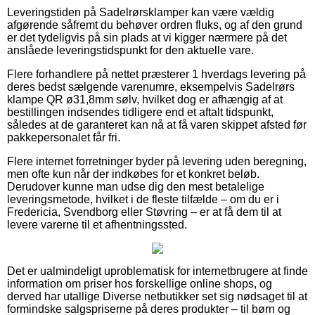
Leveringstiden på Sadelrørsklamper kan være vældig
afgørende såfremt du behøver ordren fluks, og af den grund
er det tydeligvis på sin plads at vi kigger nærmere på det
anslåede leveringstidspunkt for den aktuelle vare.
Flere forhandlere på nettet præsterer 1 hverdags levering på
deres bedst sælgende varenumre, eksempelvis Sadelrørs
klampe QR ø31,8mm sølv, hvilket dog er afhængig af at
bestillingen indsendes tidligere end et aftalt tidspunkt,
således at de garanteret kan nå at få varen skippet afsted før
pakkepersonalet får fri.
Flere internet forretninger byder på levering uden beregning,
men ofte kun når der indkøbes for et konkret beløb.
Derudover kunne man udse dig den mest betalelige
leveringsmetode, hvilket i de fleste tilfælde – om du er i
Fredericia, Svendborg eller Støvring – er at få dem til at
levere varerne til et afhentningssted.
Det er ualmindeligt uproblematisk for internetbrugere at finde
information om priser hos forskellige online shops, og
derved har utallige Diverse netbutikker set sig nødsaget til at
formindske salgspriserne på deres produkter – til børn og