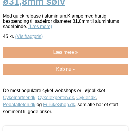
ø31,8mm sølv
Med quick release i aluminium.Klampe med hurtig
bespænding til sadelrør diameter 31,8mm til aluminiums
sadelpinde.
(Læs mere)
45
kr.
(Vis fragtpris)
Læs mere »
Køb nu »
De mest populære cykel-webshops er i øjeblikket
Cykelpartner.dk
,
Cykelexperten.dk
,
Cykler.dk
,
Pedalatleten.dk
og
FriBikeShop.dk
, som alle har et stort
sortiment til gode priser.