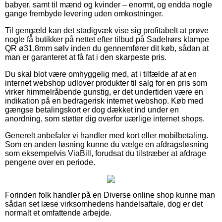
babyer, samt til mænd og kvinder – enormt, og endda nogle
gange frembyde levering uden omkostninger.
Til gengæld kan det stadigvæk vise sig profitabelt at prøve
nogle få butikker på nettet efter tilbud på Sadelrørs klampe
QR ø31,8mm sølv inden du gennemfører dit køb, sådan at
man er garanteret at få fat i den skarpeste pris.
Du skal blot være omhyggelig med, at i tilfælde af at en
internet webshop udlover produkter til salg for en pris som
virker himmelråbende gunstig, er det undertiden være en
indikation på en bedragerisk internet webshop. Køb med
gængse betalingskort er dog dækket ind under en
anordning, som støtter dig overfor uærlige internet shops.
Generelt anbefaler vi handler med kort eller mobilbetaling.
Som en anden løsning kunne du vælge en afdragsløsning
som eksempelvis ViaBill, forudsat du tilstræber at afdrage
pengene over en periode.
Forinden folk handler på en Diverse online shop kunne man
sådan set læse virksomhedens handelsaftale, dog er det
normalt et omfattende arbejde.