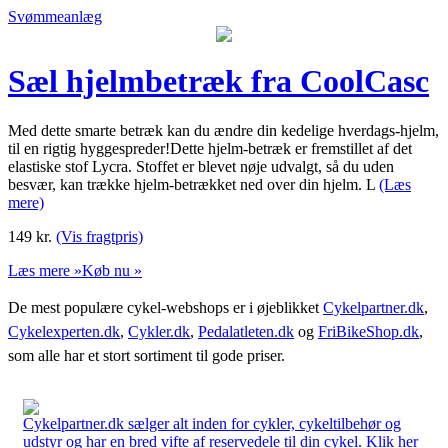
Svømmeanlæg
Sæl hjelmbetræk fra CoolCasc
Med dette smarte betræk kan du ændre din kedelige hverdags-hjelm,
til en rigtig hyggespreder!Dette hjelm-betræk er fremstillet af det
elastiske stof Lycra. Stoffet er blevet nøje udvalgt, så du uden
besvær, kan trække hjelm-betrækket ned over din hjelm. L
(Læs
mere)
149
kr.
(Vis fragtpris)
Læs mere »
Køb nu »
De mest populære cykel-webshops er i øjeblikket
Cykelpartner.dk
,
Cykelexperten.dk
,
Cykler.dk
,
Pedalatleten.dk
og
FriBikeShop.dk
,
som alle har et stort sortiment til gode priser.
Cykelpartner.dk sælger alt inden for cykler, cykeltilbehør og
udstyr og har en bred vifte af reservedele til din cykel. Klik her