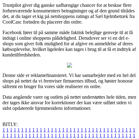
Trustpilot giver dig ganske uafhængige chancer for at beskue flere
forhenværende konsumenters betragtninger og af den grund tilrådes
det, at du tager et kig på netshoppens ratings af Sæl hjelmbetræk fra
CoolCasc forinden du placerer din ordre.
Facebook fører til på samme måde faktisk belejlige genveje til at få
indsigt i online shoppens pålidelighed. Derudover ser vi en del e-
shops som giver folk mulighed for at afgive en anmeldelse af deres
købsoplevelse, hvilket ligeledes kan tages i brug til at få et indtryk af
kundetilfredsheden.
Denne side er reklamefinansieret. Vi har samarbejder med en hel del
shops på nettet da vi fremviser firmaernes tilbud, og høster honorar
såfremt en bruger fra vores side realiserer en ordre.
Data angående varer og outlets på nettet understøttes hele tiden, men
der tages ikke ansvar for korrektioner der kan være udført siden vi
sidst opdaterede hjemmesidens informationer.
BITLY:
1
1
1
1
1
1
1
1
1
1
1
1
1
1
1
1
1
1
1
1
1
1
1
1
1
1
1
1
1
1
1
1
1
1
1
1
1
1
1
1
1
1
1
1
1
1
1
1
1
1
1
1
1
1
1
1
1
1
1
1
1
1
1
1
1
1
1
1
1
1
1
1