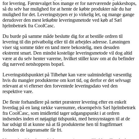
for levering. Førstevalget hos mange er for nærværende pakkeshops,
så du selv har mulighed for at hente de købte produkter når du har
mulighed for det. Leveringstypen er jo virkelig let, og mange gange
derudover den mest letkøbte leveringsmetode ved køb af Sæl
hjelmbetræk fra CoolCasc.
Du burde på samme måde beslutte dig for at bestille ordren til
levering til din privatbolig eller til dit arbejdes adresse. Løsningen
viser sig somme tider en tand mere bekostelig, men desuden
ekstremt smart. Den mindst kostelige leveringsmetode vil dog altid
være at du selv henter varerne, hvilket stiller krav om at du befinder
dig nærved netshoppens bopæl.
Leveringstidspunktet på Tilbehør kan være ualmindeligt væsentlig
hvis du mangler produkterne om kort tid, og derfor er det selvsagt
relevant at vi efterser den forventede leveringsdato ved den
respektive vare.
De fleste forhandlere på nettet præsterer levering efter en enkelt
hverdag på en lang række varenumre, eksempelvis Sæl hjelmbetræk
fra CoolCasc, som imidlertid tager udgangspunkt i at ordren
indsendes inden et nøjagtigt tidspunkt, med hensynstagen til at de
har udsigt til at kunne nå at få produkterne hen til fragtfirmaet
forinden de lageransatte får fri.