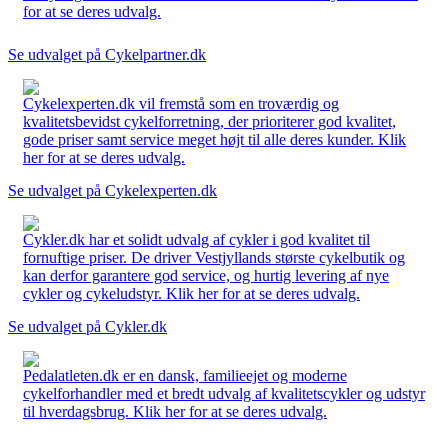
for at se deres udvalg.
Se udvalget på Cykelpartner.dk
Cykelexperten.dk vil fremstå som en troværdig og
kvalitetsbevidst cykelforretning, der prioriterer god kvalitet,
gode priser samt service meget højt til alle deres kunder. Klik
her for at se deres udvalg.
Se udvalget på Cykelexperten.dk
Cykler.dk har et solidt udvalg af cykler i god kvalitet til
fornuftige priser. De driver Vestjyllands største cykelbutik og
kan derfor garantere god service, og hurtig levering af nye
cykler og cykeludstyr. Klik her for at se deres udvalg.
Se udvalget på Cykler.dk
Pedalatleten.dk er en dansk, familieejet og moderne
cykelforhandler med et bredt udvalg af kvalitetscykler og udstyr
til hverdagsbrug. Klik her for at se deres udvalg.