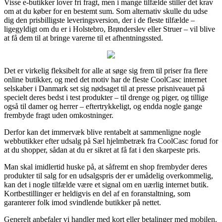
Visse e-butikker lover fri fragt, men i mange tilfælde stiller det krav
om at du køber for en bestemt sum. Som alternativ skulle du udse
dig den prisbilligste leveringsversion, der i de fleste tilfælde –
ligegyldigt om du er i Holstebro, Brønderslev eller Struer – vil blive
at få dem til at bringe varerne til et afhentningssted.
Det er virkelig fleksibelt for alle at søge sig frem til priser fra flere
online butikker, og med det motiv har de fleste CoolCasc internet
selskaber i Danmark set sig nødsaget til at presse prisniveauet på
specielt deres bedst i test produkter – til drenge og piger, og tillige
også til damer og herrer – eftertrykkeligt, og endda nogle gange
frembyde fragt uden omkostninger.
Derfor kan det immervæk blive rentabelt at sammenligne nogle
webbutikker efter udsalg på Sæl hjelmbetræk fra CoolCasc forud for
at du shopper, sådan at du er sikret at få fat i den skarpeste pris.
Man skal imidlertid huske på, at såfremt en shop frembyder deres
produkter til salg for en udsalgspris der er umådelig overkommelig,
kan det i nogle tilfælde være et signal om en uærlig internet butik.
Kortbestillinger er heldigvis en del af en foranstaltning, som
garanterer folk imod svindlende butikker på nettet.
Generelt anbefaler vi handler med kort eller betalinger med mobilen.