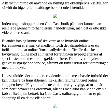
Alternativt burde du anvende en løsning fra eksempelvis ViaBill, for
så vidt du higer efter at afdrage beløbet ude i fremtiden.
Inden nogen shopper på en CoolCasc butik på nettet kunne man
reelt løbe igennem forhandlerens handelsvilkår, men det er ofte ikke
videre interessant.
Et andet forslag kunne måske være at se hvorvidt online
forretningen er e-mærket medlem, fordi det almindeligvis er en
indikation om at online firmaet adlyder den officielle danske
lovgivning, tillige med at internet forretningen hyppigt efterses af
specialister som mestrer de gældende love. Derudover tilbydes du
genvej til hjælpende service, såfremt du bliver udsat for udfordringer
med dit indkøb.
Ligeså tilrådes det at køber er vidende om de mest basale forhold der
kan influere på transaktionen, f.eks. den returneringsret online
shoppen lover. På grund af dette er det i øvrigt vigtigt, at man når
som helst bevarer ens ordremail, således man altid kan vidne om sit
køb af Sæl hjelmbetræk fra CoolCasc, uafhængig om man er på
shopping til en dame eller herre.