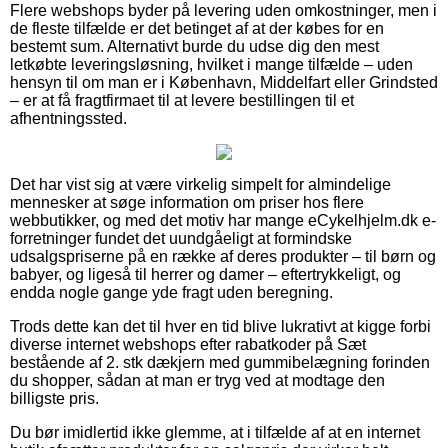
Flere webshops byder på levering uden omkostninger, men i
de fleste tilfælde er det betinget af at der købes for en
bestemt sum. Alternativt burde du udse dig den mest
letkøbte leveringsløsning, hvilket i mange tilfælde – uden
hensyn til om man er i København, Middelfart eller Grindsted
– er at få fragtfirmaet til at levere bestillingen til et
afhentningssted.
Det har vist sig at være virkelig simpelt for almindelige
mennesker at søge information om priser hos flere
webbutikker, og med det motiv har mange eCykelhjelm.dk e-
forretninger fundet det uundgåeligt at formindske
udsalgspriserne på en række af deres produkter – til børn og
babyer, og ligeså til herrer og damer – eftertrykkeligt, og
endda nogle gange yde fragt uden beregning.
Trods dette kan det til hver en tid blive lukrativt at kigge forbi
diverse internet webshops efter rabatkoder på Sæt
bestående af 2. stk dækjern med gummibelægning forinden
du shopper, sådan at man er tryg ved at modtage den
billigste pris.
Du bør imidlertid ikke glemme, at i tilfælde af at en internet