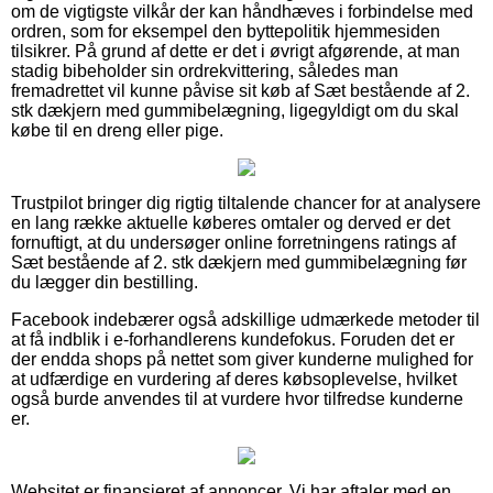
om de vigtigste vilkår der kan håndhæves i forbindelse med
ordren, som for eksempel den byttepolitik hjemmesiden
tilsikrer. På grund af dette er det i øvrigt afgørende, at man
stadig bibeholder sin ordrekvittering, således man
fremadrettet vil kunne påvise sit køb af Sæt bestående af 2.
stk dækjern med gummibelægning, ligegyldigt om du skal
købe til en dreng eller pige.
Trustpilot bringer dig rigtig tiltalende chancer for at analysere
en lang række aktuelle køberes omtaler og derved er det
fornuftigt, at du undersøger online forretningens ratings af
Sæt bestående af 2. stk dækjern med gummibelægning før
du lægger din bestilling.
Facebook indebærer også adskillige udmærkede metoder til
at få indblik i e-forhandlerens kundefokus. Foruden det er
der endda shops på nettet som giver kunderne mulighed for
at udfærdige en vurdering af deres købsoplevelse, hvilket
også burde anvendes til at vurdere hvor tilfredse kunderne
er.
Websitet er finansieret af annoncer. Vi har aftaler med en