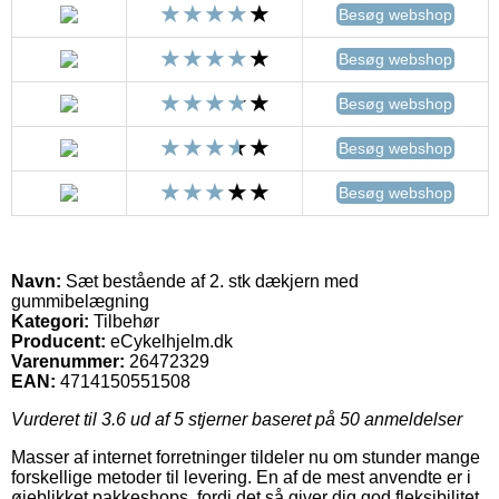
Besøg webshop
Besøg webshop
Besøg webshop
Besøg webshop
Besøg webshop
Navn:
Sæt bestående af 2. stk dækjern med
gummibelægning
Kategori:
Tilbehør
Producent:
eCykelhjelm.dk
Varenummer:
26472329
EAN:
4714150551508
Vurderet til
3.6
ud af 5 stjerner baseret på
50
anmeldelser
Masser af internet forretninger tildeler nu om stunder mange
forskellige metoder til levering. En af de mest anvendte er i
øjeblikket pakkeshops, fordi det så giver dig god fleksibilitet