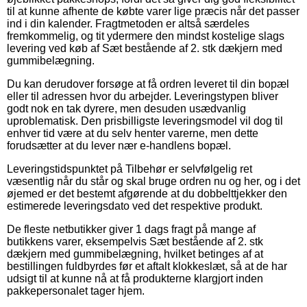
til at kunne afhente de købte varer lige præcis når det passer
ind i din kalender. Fragtmetoden er altså særdeles
fremkommelig, og tit ydermere den mindst kostelige slags
levering ved køb af Sæt bestående af 2. stk dækjern med
gummibelægning.
Du kan derudover forsøge at få ordren leveret til din bopæl
eller til adressen hvor du arbejder. Leveringstypen bliver
godt nok en tak dyrere, men desuden usædvanlig
uproblematisk. Den prisbilligste leveringsmodel vil dog til
enhver tid være at du selv henter varerne, men dette
forudsætter at du lever nær e-handlens bopæl.
Leveringstidspunktet på Tilbehør er selvfølgelig ret
væsentlig når du står og skal bruge ordren nu og her, og i det
øjemed er det bestemt afgørende at du dobbelttjekker den
estimerede leveringsdato ved det respektive produkt.
De fleste netbutikker giver 1 dags fragt på mange af
butikkens varer, eksempelvis Sæt bestående af 2. stk
dækjern med gummibelægning, hvilket betinges af at
bestillingen fuldbyrdes før et aftalt klokkeslæt, så at de har
udsigt til at kunne nå at få produkterne klargjort inden
pakkepersonalet tager hjem.