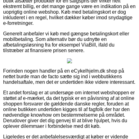
butik afsætter produkter for en salgspris der virker helt
ekstremt billig, er det mange gange være en indikation på en
uoprigtig online webshop. Køb med betalingskort er dog
inkluderet i en regel, hvilket dækker køber imod snydagtige
e-forretninger.
Generelt anbefaler vi køb med gængse betalingskort eller
mobilbetaling. Som alternativ bør du udnytte en
afbetalingsløsning fra for eksempel ViaBill, ifald du
tilstræber at finansiere prisen senere.
Forinden nogen handler på en eCykelhjelm.dk shop på
nettet burde man de facto sætte sig ind i webbutikkens
handelsaftale, men det er undertiden ikke videre interessant.
Et andet forslag er at undersøge om internet webshoppen er
støttet af e-mærket, da det typisk er en påvisning af at online
shoppen forsvarer de gældende danske regler, foruden at
online butikken undertiden kigges til af fagfolk der har den
nødvendige knowhow om bestemmelserne på området.
Derudover giver det dig genvej til at blive hjulpet, hvis du
oplever dilemmaer i forbindelse med dit køb.
Ligeledes er det anbefalelsesværdigt at køber er vidende