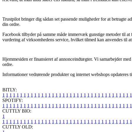
Trustpilot bringer dig sådan set passende muligheder for at betragte a
din ordre.
Facebook tilbyder på samme måde immervæk gunstige metoder til at f
vurdering af virksomhedens service, hvilket tilmed kan anvendes til at
Hjemmesiden er finansieret af annonceindtægter. Vi samarbejder med en
ordre.
Informationer vedrørende produkter og internet webshops opdateres tit,
BITLY:
1
1
1
1
1
1
1
1
1
1
1
1
1
1
1
1
1
1
1
1
1
1
1
1
1
1
1
1
1
1
1
1
1
1
1
1
1
SPOTIFY:
1
1
1
1
1
1
1
1
1
1
1
1
1
1
1
1
1
1
1
1
1
1
1
1
1
1
1
1
1
1
1
1
1
1
1
1
1
CUTTLY BIO:
1
1
1
1
1
1
1
1
1
1
1
1
1
1
1
1
1
1
1
1
1
1
1
1
1
1
1
1
1
1
1
1
1
1
1
1
1
1
CUTTLY OLD: