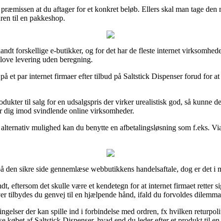
å præmissen at du aftager for et konkret beløb. Ellers skal man tage den
dren til en pakkeshop.
andt forskellige e-butikker, og for det har de fleste internet virksomheder
 love levering uden beregning.
 et par internet firmaer efter tilbud på Saltstick Dispenser forud for at
ukter til salg for en udsalgspris der virker urealistisk god, så kunne d
er dig imod svindlende online virksomheder.
 alternativ mulighed kan du benytte en afbetalingsløsning som f.eks. V
å den sikre side gennemlæse webbutikkens handelsaftale, dog er det i m
 eftersom det skulle være et kendetegn for at internet firmaet retter sig 
er tilbydes du genvej til en hjælpende hånd, ifald du forvoldes dilemma
gelser der kan spille ind i forbindelse med ordren, fx hvilken returpolit
se købet af Saltstick Dispenser, hvad end du leder efter et produkt til en