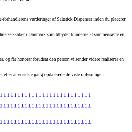
 e-forhandlerens vurderinger af Saltstick Dispenser inden du placerer
line selskaber i Danmark som tilbyder kunderne at sammensætte en
, og får honorar forudsat den person vi sender videre realiserer en
 efter at vi sidste gang opdaterede de viste oplysninger.
1
1
1
1
1
1
1
1
1
1
1
1
1
1
1
1
1
1
1
1
1
1
1
1
1
1
1
1
1
1
1
1
1
1
1
1
1
1
1
1
1
1
1
1
1
1
1
1
1
1
1
1
1
1
1
1
1
1
1
1
1
1
1
1
1
1
1
1
1
1
1
1
1
1
1
1
1
1