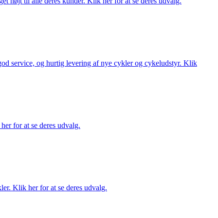
t højt til alle deres kunder. Klik her for at se deres udvalg.
 god service, og hurtig levering af nye cykler og cykeludstyr. Klik
her for at se deres udvalg.
er. Klik her for at se deres udvalg.