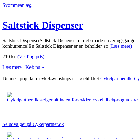
Svømmeanlæg
Saltstick Dispenser
Saltstick DispenserSaltstick Dispenser er det smarte ernæringsgadget,
konkurrence!En Saltstick Dispenser er en beholder, so
(Læs mere)
219
kr.
(Vis fragtpris)
Læs mere »
Køb nu »
De mest populære cykel-webshops er i øjeblikket
Cykelpartner.dk
,
Cy
Cykelpartner.dk sælger alt inden for cykler, cykeltilbehør og udstyr o
Se udvalget på Cykelpartner.dk