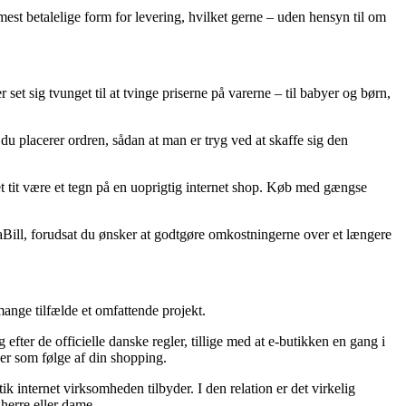
 mest betalelige form for levering, hvilket gerne – uden hensyn til om
 set sig tvunget til at tvinge priserne på varerne – til babyer og børn,
 du placerer ordren, sådan at man er tryg ved at skaffe sig den
et tit være et tegn på en uoprigtig internet shop. Køb med gængse
iaBill, forudsat du ønsker at godtgøre omkostningerne over et længere
ange tilfælde et omfattende projekt.
efter de officielle danske regler, tillige med at e-butikken en gang i
er som følge af din shopping.
ik internet virksomheden tilbyder. I den relation er det virkelig
 herre eller dame.