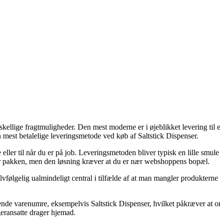
llige fragtmuligheder. Den mest moderne er i øjeblikket levering til et 
n mest betalelige leveringsmetode ved køb af Saltstick Dispenser.
eller til når du er på job. Leveringsmetoden bliver typisk en lille smu
nter pakken, men den løsning kræver at du er nær webshoppens bopæl.
følgelig ualmindeligt central i tilfælde af at man mangler produkterne 
gende varenumre, eksempelvis Saltstick Dispenser, hvilket påkræver at o
ageransatte drager hjemad.