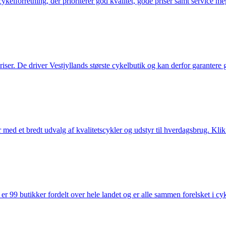
elforretning, der prioriterer god kvalitet, gode priser samt service mege
 priser. De driver Vestjyllands største cykelbutik og kan derfor garantere
med et bredt udvalg af kvalitetscykler og udstyr til hverdagsbrug. Klik 
 99 butikker fordelt over hele landet og er alle sammen forelsket i cykl