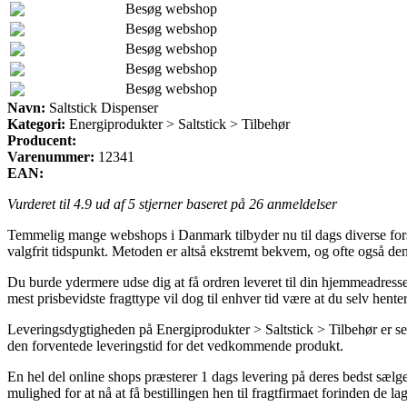
Besøg webshop
Besøg webshop
Besøg webshop
Besøg webshop
Besøg webshop
Navn:
Saltstick Dispenser
Kategori:
Energiprodukter > Saltstick > Tilbehør
Producent:
Varenummer:
12341
EAN:
Vurderet til
4.9
ud af 5 stjerner baseret på
26
anmeldelser
Temmelig mange webshops i Danmark tilbyder nu til dags diverse forske
valgfrit tidspunkt. Metoden er altså ekstremt bekvem, og ofte også de
Du burde ydermere udse dig at få ordren leveret til din hjemmeadresse 
mest prisbevidste fragttype vil dog til enhver tid være at du selv he
Leveringsdygtigheden på Energiprodukter > Saltstick > Tilbehør er selv
den forventede leveringstid for det vedkommende produkt.
En hel del online shops præsterer 1 dags levering på deres bedst sæl
mulighed for at nå at få bestillingen hen til fragtfirmaet forinden de l