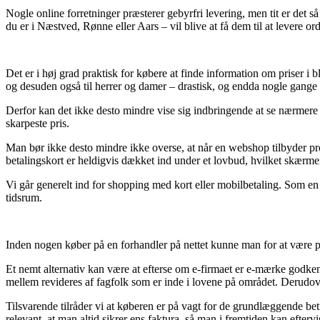
Nogle online forretninger præsterer gebyrfri levering, men tit er det s
du er i Næstved, Rønne eller Aars – vil blive at få dem til at levere or
Det er i høj grad praktisk for købere at finde information om priser i bl
og desuden også til herrer og damer – drastisk, og endda nogle gange
Derfor kan det ikke desto mindre vise sig indbringende at se nærmere på
skarpeste pris.
Man bør ikke desto mindre ikke overse, at når en webshop tilbyder prod
betalingskort er heldigvis dækket ind under et lovbud, hvilket skærm
Vi går generelt ind for shopping med kort eller mobilbetaling. Som en
tidsrum.
Inden nogen køber på en forhandler på nettet kunne man for at være p
Et nemt alternativ kan være at efterse om e-firmaet er e-mærke godkendt,
mellem revideres af fagfolk som er inde i lovene på området. Derudov
Tilsvarende tilråder vi at køberen er på vagt for de grundlæggende betin
relevant, at man altid sikrer ens faktura, så man i fremtiden kan eftervi