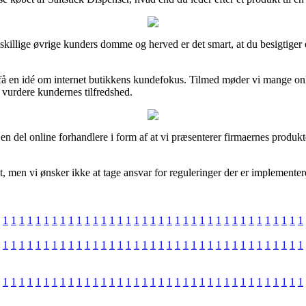
dskillige øvrige kunders domme og herved er det smart, at du besigtiger
å en idé om internet butikkens kundefokus. Tilmed møder vi mange on
 vurdere kundernes tilfredshed.
 del online forhandlere i form af at vi præsenterer firmaernes produkter
 men vi ønsker ikke at tage ansvar for reguleringer der er implementeret
1
1
1
1
1
1
1
1
1
1
1
1
1
1
1
1
1
1
1
1
1
1
1
1
1
1
1
1
1
1
1
1
1
1
1
1
1
1
1
1
1
1
1
1
1
1
1
1
1
1
1
1
1
1
1
1
1
1
1
1
1
1
1
1
1
1
1
1
1
1
1
1
1
1
1
1
1
1
1
1
1
1
1
1
1
1
1
1
1
1
1
1
1
1
1
1
1
1
1
1
1
1
1
1
1
1
1
1
1
1
1