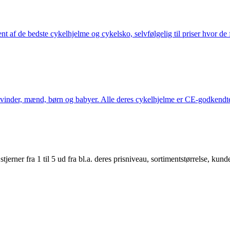
nt af de bedste cykelhjelme og cykelsko, selvfølgelig til priser hvor de 
kvinder, mænd, børn og babyer. Alle deres cykelhjelme er CE-godkendte
er fra 1 til 5 ud fra bl.a. deres prisniveau, sortimentstørrelse, kunde