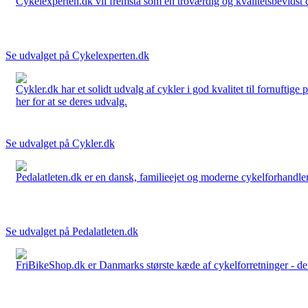
Cykelexperten.dk vil fremstå som en troværdig og kvalitetsbevidst cyk
Se udvalget på Cykelexperten.dk
Cykler.dk har et solidt udvalg af cykler i god kvalitet til fornuftige
her for at se deres udvalg.
Se udvalget på Cykler.dk
Pedalatleten.dk er en dansk, familieejet og moderne cykelforhandler 
Se udvalget på Pedalatleten.dk
FriBikeShop.dk er Danmarks største kæde af cykelforretninger - de er