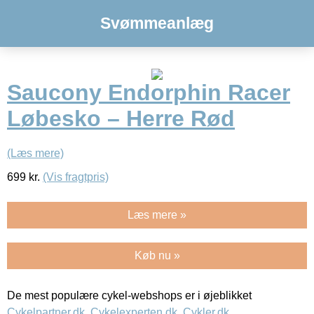
Svømmeanlæg
Saucony Endorphin Racer
Løbesko – Herre Rød
(Læs mere)
699
kr.
(Vis fragtpris)
Læs mere »
Køb nu »
De mest populære cykel-webshops er i øjeblikket
Cykelpartner.dk
,
Cykelexperten.dk
,
Cykler.dk
,