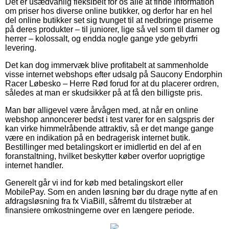
Det er usædvanlig fleksibelt for os alle at finde information
om priser hos diverse online butikker, og derfor har en hel
del online butikker set sig tvunget til at nedbringe priserne
på deres produkter – til juniorer, lige så vel som til damer og
herrer – kolossalt, og endda nogle gange yde gebyrfri
levering.
Det kan dog immervæk blive profitabelt at sammenholde
visse internet webshops efter udsalg på Saucony Endorphin
Racer Løbesko – Herre Rød forud for at du placerer ordren,
således at man er skudsikker på at få den billigste pris.
Man bør alligevel være årvågen med, at når en online
webshop annoncerer bedst i test varer for en salgspris der
kan virke himmelråbende attraktiv, så er det mange gange
være en indikation på en bedragerisk internet butik.
Bestillinger med betalingskort er imidlertid en del af en
foranstaltning, hvilket beskytter køber overfor uoprigtige
internet handler.
Generelt går vi ind for køb med betalingskort eller
MobilePay. Som en anden løsning bør du drage nytte af en
afdragsløsning fra fx ViaBill, såfremt du tilstræber at
finansiere omkostningerne over en længere periode.