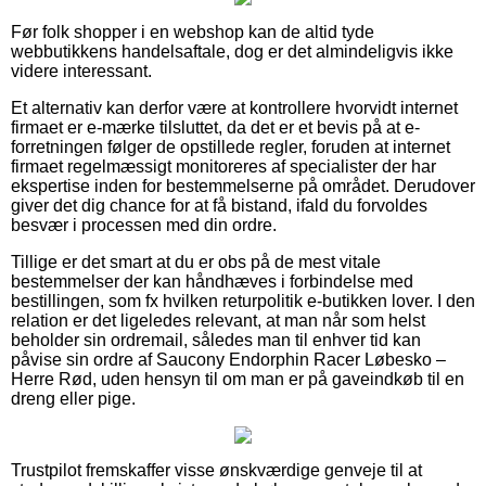
Før folk shopper i en webshop kan de altid tyde
webbutikkens handelsaftale, dog er det almindeligvis ikke
videre interessant.
Et alternativ kan derfor være at kontrollere hvorvidt internet
firmaet er e-mærke tilsluttet, da det er et bevis på at e-
forretningen følger de opstillede regler, foruden at internet
firmaet regelmæssigt monitoreres af specialister der har
ekspertise inden for bestemmelserne på området. Derudover
giver det dig chance for at få bistand, ifald du forvoldes
besvær i processen med din ordre.
Tillige er det smart at du er obs på de mest vitale
bestemmelser der kan håndhæves i forbindelse med
bestillingen, som fx hvilken returpolitik e-butikken lover. I den
relation er det ligeledes relevant, at man når som helst
beholder sin ordremail, således man til enhver tid kan
påvise sin ordre af Saucony Endorphin Racer Løbesko –
Herre Rød, uden hensyn til om man er på gaveindkøb til en
dreng eller pige.
Trustpilot fremskaffer visse ønskværdige genveje til at