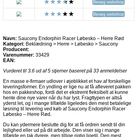
Besøg webshop
Besøg webshop
Navn:
Saucony Endorphin Racer Løbesko – Herre Rød
Kategori:
Beklædning > Herre > Løbesko > Saucony
Producent:
Varenummer:
33429
EAN:
Vurderet til
3.6
ud af 5 stjerner baseret på
33
anmeldelser
En masse e-firmaer udlover i øjeblikket et hav af forskellige
leveringsformer. En yndling er lige nu at få afleveret pakken
hos en pakkeshop, fordi det er ekstremt fleksibelt at kunne
hente dine nye varer når du har lyst. Fragttypen er altså
yderst let, og i mange tilfælde ligeledes den mest betalelige
løsning til levering ved køb af Saucony Endorphin Racer
Løbesko – Herre Rød.
Du kan ydermere beslutte dig for at få ordren sendt til din
lejlighed eller ud på dit arbejde. Den viser sig i mange
tilfælde en tak dyrere, men tillige rigtig ligetil. Den mest