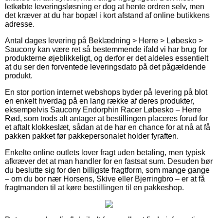
letkøbte leveringsløsning er dog at hente ordren selv, men
det kræver at du har bopæl i kort afstand af online butikkens
adresse.
Antal dages levering på Beklædning > Herre > Løbesko >
Saucony kan være ret så bestemmende ifald vi har brug for
produkterne øjeblikkeligt, og derfor er det aldeles essentielt
at du ser den forventede leveringsdato på det pågældende
produkt.
En stor portion internet webshops byder på levering på blot
en enkelt hverdag på en lang række af deres produkter,
eksempelvis Saucony Endorphin Racer Løbesko – Herre
Rød, som trods alt antager at bestillingen placeres forud for
et aftalt klokkeslæt, sådan at de har en chance for at nå at få
pakken pakket før pakkepersonalet holder fyraften.
Enkelte online outlets lover fragt uden betaling, men typisk
afkræver det at man handler for en fastsat sum. Desuden bør
du beslutte sig for den billigste fragtform, som mange gange
– om du bor nær Horsens, Skive eller Bjerringbro – er at få
fragtmanden til at køre bestillingen til en pakkeshop.