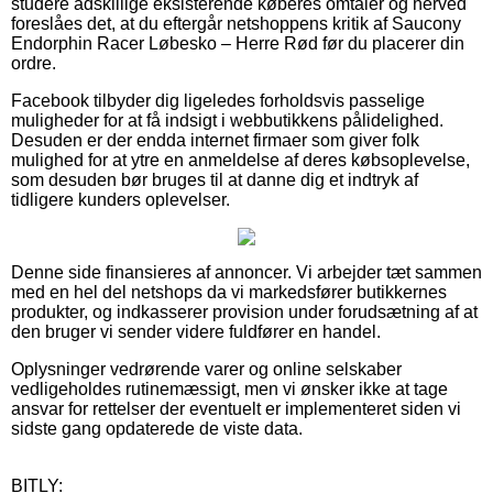
studere adskillige eksisterende køberes omtaler og herved
foreslåes det, at du eftergår netshoppens kritik af Saucony
Endorphin Racer Løbesko – Herre Rød før du placerer din
ordre.
Facebook tilbyder dig ligeledes forholdsvis passelige
muligheder for at få indsigt i webbutikkens pålidelighed.
Desuden er der endda internet firmaer som giver folk
mulighed for at ytre en anmeldelse af deres købsoplevelse,
som desuden bør bruges til at danne dig et indtryk af
tidligere kunders oplevelser.
Denne side finansieres af annoncer. Vi arbejder tæt sammen
med en hel del netshops da vi markedsfører butikkernes
produkter, og indkasserer provision under forudsætning af at
den bruger vi sender videre fuldfører en handel.
Oplysninger vedrørende varer og online selskaber
vedligeholdes rutinemæssigt, men vi ønsker ikke at tage
ansvar for rettelser der eventuelt er implementeret siden vi
sidste gang opdaterede de viste data.
BITLY: