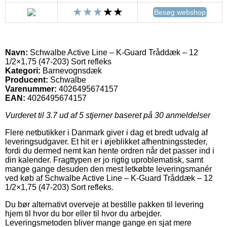
Besøg webshop
Navn:
Schwalbe Active Line – K-Guard Tråddæk – 12
1/2×1,75 (47-203) Sort refleks
Kategori:
Barnevognsdæk
Producent:
Schwalbe
Varenummer:
4026495674157
EAN:
4026495674157
Vurderet til
3.7
ud af 5 stjerner baseret på
30
anmeldelser
Flere netbutikker i Danmark giver i dag et bredt udvalg af
leveringsudgaver. Et hit er i øjeblikket afhentningssteder,
fordi du dermed nemt kan hente ordren når det passer ind i
din kalender. Fragttypen er jo rigtig uproblematisk, samt
mange gange desuden den mest letkøbte leveringsmanér
ved køb af Schwalbe Active Line – K-Guard Tråddæk – 12
1/2×1,75 (47-203) Sort refleks.
Du bør alternativt overveje at bestille pakken til levering
hjem til hvor du bor eller til hvor du arbejder.
Leveringsmetoden bliver mange gange en sjat mere