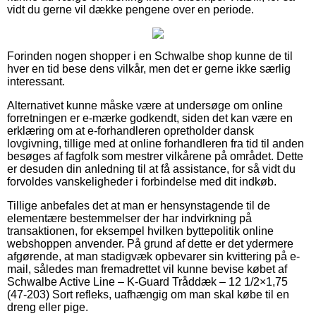
vidt du gerne vil dække pengene over en periode.
Forinden nogen shopper i en Schwalbe shop kunne de til
hver en tid bese dens vilkår, men det er gerne ikke særlig
interessant.
Alternativet kunne måske være at undersøge om online
forretningen er e-mærke godkendt, siden det kan være en
erklæring om at e-forhandleren opretholder dansk
lovgivning, tillige med at online forhandleren fra tid til anden
besøges af fagfolk som mestrer vilkårene på området. Dette
er desuden din anledning til at få assistance, for så vidt du
forvoldes vanskeligheder i forbindelse med dit indkøb.
Tillige anbefales det at man er hensynstagende til de
elementære bestemmelser der har indvirkning på
transaktionen, for eksempel hvilken byttepolitik online
webshoppen anvender. På grund af dette er det ydermere
afgørende, at man stadigvæk opbevarer sin kvittering på e-
mail, således man fremadrettet vil kunne bevise købet af
Schwalbe Active Line – K-Guard Tråddæk – 12 1/2×1,75
(47-203) Sort refleks, uafhængig om man skal købe til en
dreng eller pige.