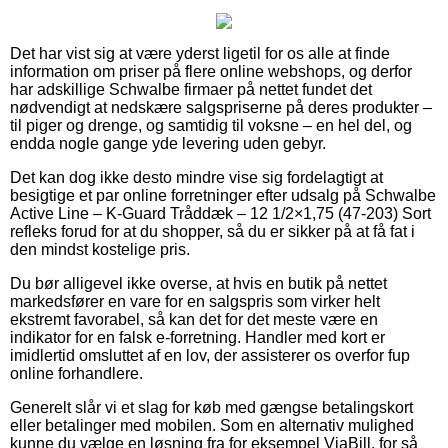
Det har vist sig at være yderst ligetil for os alle at finde
information om priser på flere online webshops, og derfor
har adskillige Schwalbe firmaer på nettet fundet det
nødvendigt at nedskære salgspriserne på deres produkter –
til piger og drenge, og samtidig til voksne – en hel del, og
endda nogle gange yde levering uden gebyr.
Det kan dog ikke desto mindre vise sig fordelagtigt at
besigtige et par online forretninger efter udsalg på Schwalbe
Active Line – K-Guard Tråddæk – 12 1/2×1,75 (47-203) Sort
refleks forud for at du shopper, så du er sikker på at få fat i
den mindst kostelige pris.
Du bør alligevel ikke overse, at hvis en butik på nettet
markedsfører en vare for en salgspris som virker helt
ekstremt favorabel, så kan det for det meste være en
indikator for en falsk e-forretning. Handler med kort er
imidlertid omsluttet af en lov, der assisterer os overfor fup
online forhandlere.
Generelt slår vi et slag for køb med gængse betalingskort
eller betalinger med mobilen. Som en alternativ mulighed
kunne du vælge en løsning fra for eksempel ViaBill, for så