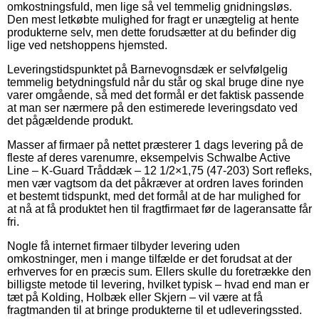
omkostningsfuld, men lige så vel temmelig gnidningsløs.
Den mest letkøbte mulighed for fragt er unægtelig at hente
produkterne selv, men dette forudsætter at du befinder dig
lige ved netshoppens hjemsted.
Leveringstidspunktet på Barnevognsdæk er selvfølgelig
temmelig betydningsfuld når du står og skal bruge dine nye
varer omgående, så med det formål er det faktisk passende
at man ser nærmere på den estimerede leveringsdato ved
det pågældende produkt.
Masser af firmaer på nettet præsterer 1 dags levering på de
fleste af deres varenumre, eksempelvis Schwalbe Active
Line – K-Guard Tråddæk – 12 1/2×1,75 (47-203) Sort refleks,
men vær vagtsom da det påkræver at ordren laves forinden
et bestemt tidspunkt, med det formål at de har mulighed for
at nå at få produktet hen til fragtfirmaet før de lageransatte får
fri.
Nogle få internet firmaer tilbyder levering uden
omkostninger, men i mange tilfælde er det forudsat at der
erhverves for en præcis sum. Ellers skulle du foretrække den
billigste metode til levering, hvilket typisk – hvad end man er
tæt på Kolding, Holbæk eller Skjern – vil være at få
fragtmanden til at bringe produkterne til et udleveringssted.