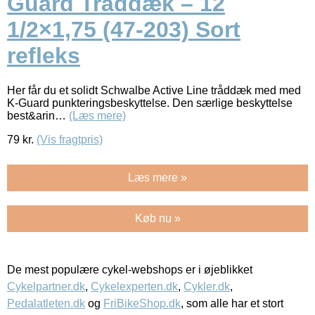
Guard Tråddæk – 12
1/2×1,75 (47-203) Sort
refleks
Her får du et solidt Schwalbe Active Line tråddæk med med
K-Guard punkteringsbeskyttelse. Den særlige beskyttelse
best&arin…
(Læs mere)
79
kr.
(Vis fragtpris)
Læs mere »
Køb nu »
De mest populære cykel-webshops er i øjeblikket
Cykelpartner.dk
,
Cykelexperten.dk
,
Cykler.dk
,
Pedalatleten.dk
og
FriBikeShop.dk
, som alle har et stort