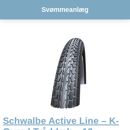
Svømmeanlæg
Schwalbe Active Line – K-