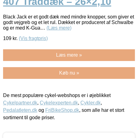
407 Tråddæk – 26×2,10
Black Jack er et godt dæk med mindre knopper, som giver et
godt vejgreb og et let rul. Dækket er produceret af Schwalbe
og er med K-Gua…
(Læs mere)
109
kr.
(Vis fragtpris)
Læs mere »
Køb nu »
De mest populære cykel-webshops er i øjeblikket
Cykelpartner.dk
,
Cykelexperten.dk
,
Cykler.dk
,
Pedalatleten.dk
og
FriBikeShop.dk
, som alle har et stort
sortiment til gode priser.