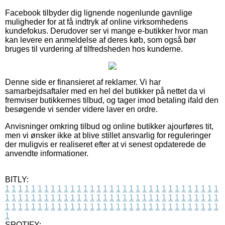
Facebook tilbyder dig lignende nogenlunde gavnlige
muligheder for at få indtryk af online virksomhedens
kundefokus. Derudover ser vi mange e-butikker hvor man
kan levere en anmeldelse af deres køb, som også bør
bruges til vurdering af tilfredsheden hos kunderne.
Denne side er finansieret af reklamer. Vi har
samarbejdsaftaler med en hel del butikker på nettet da vi
fremviser butikkernes tilbud, og tager imod betaling ifald den
besøgende vi sender videre laver en ordre.
Anvisninger omkring tilbud og online butikker ajourføres tit,
men vi ønsker ikke at blive stillet ansvarlig for reguleringer
der muligvis er realiseret efter at vi senest opdaterede de
anvendte informationer.
BITLY:
1
1
1
1
1
1
1
1
1
1
1
1
1
1
1
1
1
1
1
1
1
1
1
1
1
1
1
1
1
1
1
1
1
1
1
1
1
1
1
1
1
1
1
1
1
1
1
1
1
1
1
1
1
1
1
1
1
1
1
1
1
1
1
1
1
1
1
1
1
1
1
1
1
1
1
1
1
1
1
1
1
1
1
1
1
1
1
1
1
1
1
1
1
1
1
1
1
1
1
1
SPOTIFY: