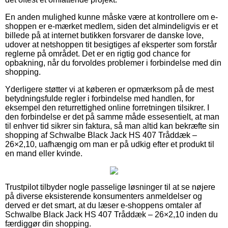
En anden mulighed kunne måske være at kontrollere om e-
shoppen er e-mærket medlem, siden det almindeligvis er et
billede på at internet butikken forsvarer de danske love,
udover at netshoppen tit besigtiges af eksperter som forstår
reglerne på området. Det er en rigtig god chance for
opbakning, når du forvoldes problemer i forbindelse med din
shopping.
Yderligere støtter vi at køberen er opmærksom på de mest
betydningsfulde regler i forbindelse med handlen, for
eksempel den returrettighed online forretningen tilsikrer. I
den forbindelse er det på samme måde essesentielt, at man
til enhver tid sikrer sin faktura, så man altid kan bekræfte sin
shopping af Schwalbe Black Jack HS 407 Tråddæk –
26×2,10, uafhængig om man er på udkig efter et produkt til
en mand eller kvinde.
Trustpilot tilbyder nogle passelige løsninger til at se nøjere
på diverse eksisterende konsumenters anmeldelser og
derved er det smart, at du læser e-shoppens omtaler af
Schwalbe Black Jack HS 407 Tråddæk – 26×2,10 inden du
færdiggør din shopping.