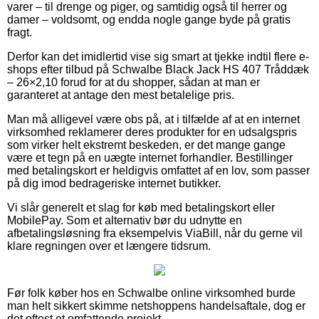
varer – til drenge og piger, og samtidig også til herrer og
damer – voldsomt, og endda nogle gange byde på gratis
fragt.
Derfor kan det imidlertid vise sig smart at tjekke indtil flere e-
shops efter tilbud på Schwalbe Black Jack HS 407 Tråddæk
– 26×2,10 forud for at du shopper, sådan at man er
garanteret at antage den mest betalelige pris.
Man må alligevel være obs på, at i tilfælde af at en internet
virksomhed reklamerer deres produkter for en udsalgspris
som virker helt ekstremt beskeden, er det mange gange
være et tegn på en uægte internet forhandler. Bestillinger
med betalingskort er heldigvis omfattet af en lov, som passer
på dig imod bedrageriske internet butikker.
Vi slår generelt et slag for køb med betalingskort eller
MobilePay. Som et alternativ bør du udnytte en
afbetalingsløsning fra eksempelvis ViaBill, når du gerne vil
klare regningen over et længere tidsrum.
Før folk køber hos en Schwalbe online virksomhed burde
man helt sikkert skimme netshoppens handelsaftale, dog er
det oftest et omfattende projekt.