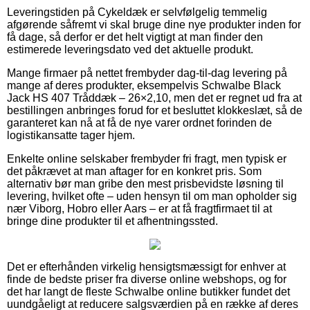
Leveringstiden på Cykeldæk er selvfølgelig temmelig
afgørende såfremt vi skal bruge dine nye produkter inden for
få dage, så derfor er det helt vigtigt at man finder den
estimerede leveringsdato ved det aktuelle produkt.
Mange firmaer på nettet frembyder dag-til-dag levering på
mange af deres produkter, eksempelvis Schwalbe Black
Jack HS 407 Tråddæk – 26×2,10, men det er regnet ud fra at
bestillingen anbringes forud for et besluttet klokkeslæt, så de
garanteret kan nå at få de nye varer ordnet forinden de
logistikansatte tager hjem.
Enkelte online selskaber frembyder fri fragt, men typisk er
det påkrævet at man aftager for en konkret pris. Som
alternativ bør man gribe den mest prisbevidste løsning til
levering, hvilket ofte – uden hensyn til om man opholder sig
nær Viborg, Hobro eller Aars – er at få fragtfirmaet til at
bringe dine produkter til et afhentningssted.
Det er efterhånden virkelig hensigtsmæssigt for enhver at
finde de bedste priser fra diverse online webshops, og for
det har langt de fleste Schwalbe online butikker fundet det
uundgåeligt at reducere salgsværdien på en række af deres