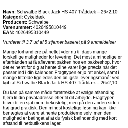
Navn:
Schwalbe Black Jack HS 407 Tråddæk – 26×2,10
Kategori:
Cykeldæk
Producent:
Schwalbe
Varenummer:
4026495810449
EAN:
4026495810449
Vurderet til
3.7
ud af 5 stjerner baseret på
9
anmeldelser
Mange forhandlere på nettet yder nu til dags mange
forskellige muligheder for levering. Det mest almindelige er
efterhånden at få afleveret pakken hos en pakkeshop, hvor
det er nemt for dig at hente dine varer lige præcis når det
passer ind i din kalender. Fragttypen er jo ret enkel, samt i
mange tilfælde ligeledes den billigste leveringsmanér ved
køb af Schwalbe Black Jack HS 407 Tråddæk – 26×2,10.
Du kan på samme måde foretrække at vælge afsending
hjem til din privatadresse eller til dit arbejde. Fragttypen
bliver tit en sjat mere bekostelig, men på den anden side i
høj grad praktisk. Den mindst kostelige løsning kan ikke
benægtes at være at hente produkterne selv, men den
mulighed er betinget af at du fysisk befinder dig med kort
afstand til netbutikkens lager.