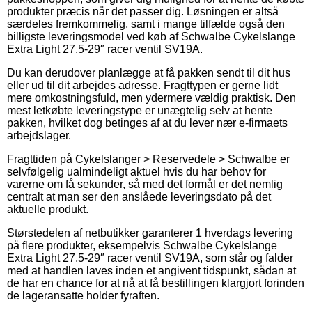
produkter præcis når det passer dig. Løsningen er altså
særdeles fremkommelig, samt i mange tilfælde også den
billigste leveringsmodel ved køb af Schwalbe Cykelslange
Extra Light 27,5-29″ racer ventil SV19A.
Du kan derudover planlægge at få pakken sendt til dit hus
eller ud til dit arbejdes adresse. Fragttypen er gerne lidt
mere omkostningsfuld, men ydermere vældig praktisk. Den
mest letkøbte leveringstype er unægtelig selv at hente
pakken, hvilket dog betinges af at du lever nær e-firmaets
arbejdslager.
Fragttiden på Cykelslanger > Reservedele > Schwalbe er
selvfølgelig ualmindeligt aktuel hvis du har behov for
varerne om få sekunder, så med det formål er det nemlig
centralt at man ser den anslåede leveringsdato på det
aktuelle produkt.
Størstedelen af netbutikker garanterer 1 hverdags levering
på flere produkter, eksempelvis Schwalbe Cykelslange
Extra Light 27,5-29″ racer ventil SV19A, som står og falder
med at handlen laves inden et angivent tidspunkt, sådan at
de har en chance for at nå at få bestillingen klargjort forinden
de lageransatte holder fyraften.