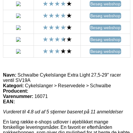
Besøg webshop
Besøg webshop
Besøg webshop
Besøg webshop
Besøg webshop
Navn:
Schwalbe Cykelslange Extra Light 27,5-29″ racer
ventil SV19A
Kategori:
Cykelslanger > Reservedele > Schwalbe
Producent:
Varenummer:
16071
EAN:
Vurderet til
4.8
ud af 5 stjerner baseret på
11
anmeldelser
En lang række e-shops udlover i øjeblikket mange
forskellige leveringsmåder. En favorit er efterhånden
pakkeshoppen, som giver dig mulighed for at hente de købte