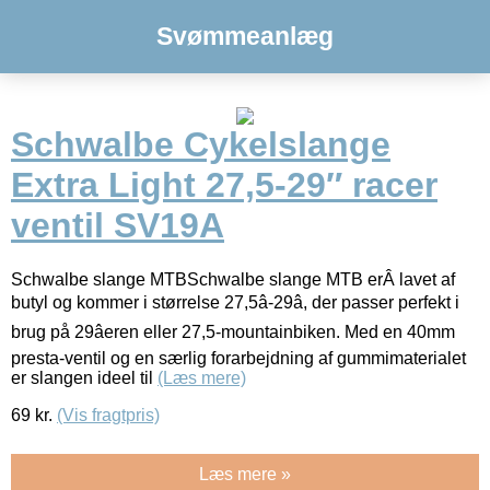
Svømmeanlæg
Schwalbe Cykelslange
Extra Light 27,5-29″ racer
ventil SV19A
Schwalbe slange MTBSchwalbe slange MTB erÂ lavet af
butyl og kommer i størrelse 27,5â-29â, der passer perfekt i
brug på 29âeren eller 27,5-mountainbiken. Med en 40mm
presta-ventil og en særlig forarbejdning af gummimaterialet
er slangen ideel til
(Læs mere)
69
kr.
(Vis fragtpris)
Læs mere »