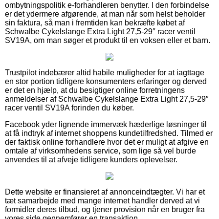
ombytningspolitik e-forhandleren benytter. I den forbindelse
er det ydermere afgørende, at man når som helst beholder
sin faktura, så man i fremtiden kan bekræfte købet af
Schwalbe Cykelslange Extra Light 27,5-29″ racer ventil
SV19A, om man søger et produkt til en voksen eller et barn.
Trustpilot indebærer altid habile muligheder for at iagttage
en stor portion tidligere konsumenters erfaringer og derved
er det en hjælp, at du besigtiger online forretningens
anmeldelser af Schwalbe Cykelslange Extra Light 27,5-29″
racer ventil SV19A forinden du køber.
Facebook yder lignende immervæk hæderlige løsninger til
at få indtryk af internet shoppens kundetilfredshed. Tilmed er
der faktisk online forhandlere hvor det er muligt at afgive en
omtale af virksomhedens service, som lige så vel burde
anvendes til at afveje tidligere kunders oplevelser.
Dette website er finansieret af annonceindtægter. Vi har et
tæt samarbejde med mange internet handler derved at vi
formidler deres tilbud, og tjener provision når en bruger fra
vores side gennemfører en transaktion.