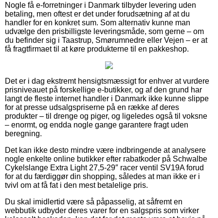
Nogle få e-forretninger i Danmark tilbyder levering uden
betaling, men oftest er det under forudsætning af at du
handler for en konkret sum. Som alternativ kunne man
udvælge den prisbilligste leveringsmåde, som gerne – om
du befinder sig i Taastrup, Smørumnedre eller Vejen – er at
få fragtfirmaet til at køre produkterne til en pakkeshop.
Det er i dag ekstremt hensigtsmæssigt for enhver at vurdere
prisniveauet på forskellige e-butikker, og af den grund har
langt de fleste internet handler i Danmark ikke kunne slippe
for at presse udsalgspriserne på en række af deres
produkter – til drenge og piger, og ligeledes også til voksne
– enormt, og endda nogle gange garantere fragt uden
beregning.
Det kan ikke desto mindre være indbringende at analysere
nogle enkelte online butikker efter rabatkoder på Schwalbe
Cykelslange Extra Light 27,5-29″ racer ventil SV19A forud
for at du færdiggør din shopping, således at man ikke er i
tvivl om at få fat i den mest betalelige pris.
Du skal imidlertid være så påpasselig, at såfremt en
webbutik udbyder deres varer for en salgspris som virker