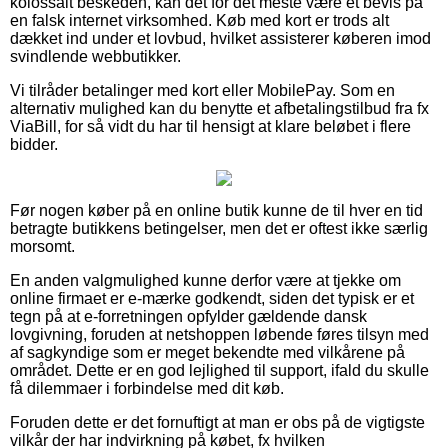
kolossalt beskeden, kan det for det meste være et bevis på
en falsk internet virksomhed. Køb med kort er trods alt
dækket ind under et lovbud, hvilket assisterer køberen imod
svindlende webbutikker.
Vi tilråder betalinger med kort eller MobilePay. Som en
alternativ mulighed kan du benytte et afbetalingstilbud fra fx
ViaBill, for så vidt du har til hensigt at klare beløbet i flere
bidder.
Før nogen køber på en online butik kunne de til hver en tid
betragte butikkens betingelser, men det er oftest ikke særlig
morsomt.
En anden valgmulighed kunne derfor være at tjekke om
online firmaet er e-mærke godkendt, siden det typisk er et
tegn på at e-forretningen opfylder gældende dansk
lovgivning, foruden at netshoppen løbende føres tilsyn med
af sagkyndige som er meget bekendte med vilkårene på
området. Dette er en god lejlighed til support, ifald du skulle
få dilemmaer i forbindelse med dit køb.
Foruden dette er det fornuftigt at man er obs på de vigtigste
vilkår der har indvirkning på købet, fx hvilken