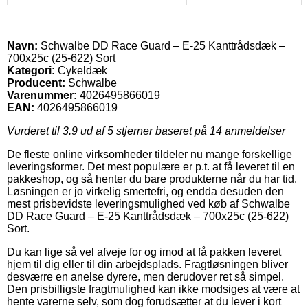
Navn:
Schwalbe DD Race Guard – E-25 Kanttrådsdæk –
700x25c (25-622) Sort
Kategori:
Cykeldæk
Producent:
Schwalbe
Varenummer:
4026495866019
EAN:
4026495866019
Vurderet til
3.9
ud af 5 stjerner baseret på
14
anmeldelser
De fleste online virksomheder tildeler nu mange forskellige
leveringsformer. Det mest populære er p.t. at få leveret til en
pakkeshop, og så henter du bare produkterne når du har tid.
Løsningen er jo virkelig smertefri, og endda desuden den
mest prisbevidste leveringsmulighed ved køb af Schwalbe
DD Race Guard – E-25 Kanttrådsdæk – 700x25c (25-622)
Sort.
Du kan lige så vel afveje for og imod at få pakken leveret
hjem til dig eller til din arbejdsplads. Fragtløsningen bliver
desværre en anelse dyrere, men derudover ret så simpel.
Den prisbilligste fragtmulighed kan ikke modsiges at være at
hente varerne selv, som dog forudsætter at du lever i kort