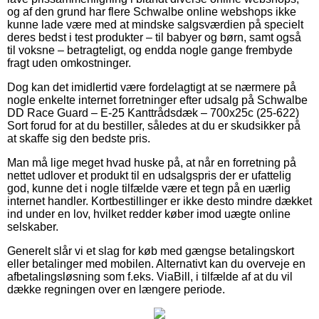
og af den grund har flere Schwalbe online webshops ikke
kunne lade være med at mindske salgsværdien på specielt
deres bedst i test produkter – til babyer og børn, samt også
til voksne – betragteligt, og endda nogle gange frembyde
fragt uden omkostninger.
Dog kan det imidlertid være fordelagtigt at se nærmere på
nogle enkelte internet forretninger efter udsalg på Schwalbe
DD Race Guard – E-25 Kanttrådsdæk – 700x25c (25-622)
Sort forud for at du bestiller, således at du er skudsikker på
at skaffe sig den bedste pris.
Man må lige meget hvad huske på, at når en forretning på
nettet udlover et produkt til en udsalgspris der er ufattelig
god, kunne det i nogle tilfælde være et tegn på en uærlig
internet handler. Kortbestillinger er ikke desto mindre dækket
ind under en lov, hvilket redder køber imod uægte online
selskaber.
Generelt slår vi et slag for køb med gængse betalingskort
eller betalinger med mobilen. Alternativt kan du overveje en
afbetalingsløsning som f.eks. ViaBill, i tilfælde af at du vil
dække regningen over en længere periode.