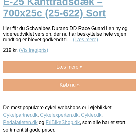
E-25 Kanttrådsdæk –
700x25c (25-622) Sort
Her får du Schwalbes Durano DD Race Guard i en ny og
videreudviklet version, der nu har beskyttelse hele vejen
rundt og er blevet godkendt ti…
(Læs mere)
219
kr.
(Vis fragtpris)
Læs mere »
Køb nu »
De mest populære cykel-webshops er i øjeblikket
Cykelpartner.dk
,
Cykelexperten.dk
,
Cykler.dk
,
Pedalatleten.dk
og
FriBikeShop.dk
, som alle har et stort
sortiment til gode priser.