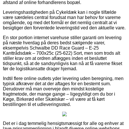
afstand af online forhandlerens bopæl.
Leveringshastigheden på Cykeldæk kan i nogle tilfælde
være særdeles central forudsat man har behov for varerne
omgående, og med det formål er det nemlig centralt at vi
besigtiger den forventede leveringstid ved den aktuelle vare.
En stor portion internet varehuse stiller garanti om levering
på næste hverdag på deres bedst sælgende varer,
eksempelvis Schwalbe DD Race Guard – E-25
Kanttrådsdæk – 700x25c (25-622) Sort, men som trods alt
stiller krav om at ordren aflægges inden et besluttet
tidspunkt, så at de sandsynligvis kan nå at få varerne fikset
før de logistikansatte drager hjemad.
Indtil flere online outlets yder levering uden beregning, men
typisk afkræver det at der aftages for en bestemt sum.
Derudover må man overveje den mindst kostelige
fragtmetode, der mange gange – ligegyldigt om du bor i
Køge, Birkerød eller Skælskør – vil være at få kørt
bestillingen til et udleveringssted.
Det er i dag temmelig hensigtsmæssigt for alle og enhver at
lave prissammenligning i blandt diverse online webshops,