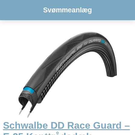
Svømmeanlæg
Schwalbe DD Race Guard –