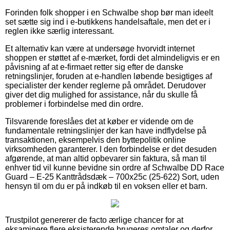
Forinden folk shopper i en Schwalbe shop bør man ideelt
set sætte sig ind i e-butikkens handelsaftale, men det er i
reglen ikke særlig interessant.
Et alternativ kan være at undersøge hvorvidt internet
shoppen er støttet af e-mærket, fordi det almindeligvis er en
påvisning af at e-firmaet retter sig efter de danske
retningslinjer, foruden at e-handlen løbende besigtiges af
specialister der kender reglerne på området. Derudover
giver det dig mulighed for assistance, når du skulle få
problemer i forbindelse med din ordre.
Tilsvarende foreslåes det at køber er vidende om de
fundamentale retningslinjer der kan have indflydelse på
transaktionen, eksempelvis den byttepolitik online
virksomheden garanterer. I den forbindelse er det desuden
afgørende, at man altid opbevarer sin faktura, så man til
enhver tid vil kunne bevidne sin ordre af Schwalbe DD Race
Guard – E-25 Kanttrådsdæk – 700x25c (25-622) Sort, uden
hensyn til om du er på indkøb til en voksen eller et barn.
Trustpilot genererer de facto ærlige chancer for at
eksaminere flere eksisterende brugeres omtaler og derfor