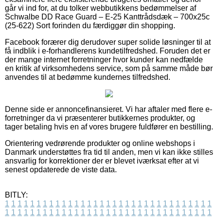
går vi ind for, at du tolker webbutikkens bedømmelser af
Schwalbe DD Race Guard – E-25 Kanttrådsdæk – 700x25c
(25-622) Sort forinden du færdiggør din shopping.
Facebook forærer dig derudover super solide løsninger til at
få indblik i e-forhandlerens kundetilfredshed. Foruden det er
der mange internet forretninger hvor kunder kan nedfælde
en kritik af virksomhedens service, som på samme måde bør
anvendes til at bedømme kundernes tilfredshed.
Denne side er annoncefinansieret. Vi har aftaler med flere e-
forretninger da vi præsenterer butikkernes produkter, og
tager betaling hvis en af vores brugere fuldfører en bestilling.
Orientering vedrørende produkter og online webshops i
Danmark understøttes fra tid til anden, men vi kan ikke stilles
ansvarlig for korrektioner der er blevet iværksat efter at vi
senest opdaterede de viste data.
BITLY:
1
1
1
1
1
1
1
1
1
1
1
1
1
1
1
1
1
1
1
1
1
1
1
1
1
1
1
1
1
1
1
1
1
1
1
1
1
1
1
1
1
1
1
1
1
1
1
1
1
1
1
1
1
1
1
1
1
1
1
1
1
1
1
1
1
1