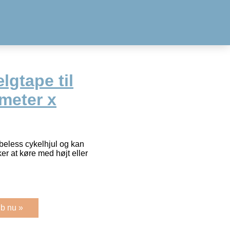
gtape til
meter x
ubeless cykelhjul og kan
 at køre med højt eller
b nu »