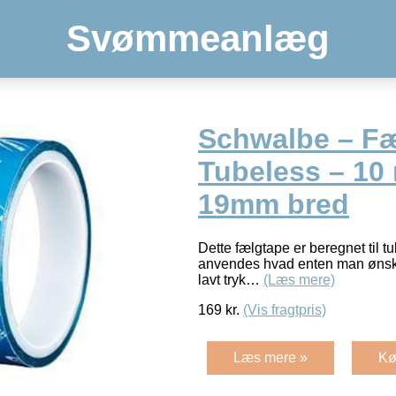
Svømmeanlæg
Schwalbe – Fæl
Tubeless – 10 
19mm bred
Dette fælgtape er beregnet til t
anvendes hvad enten man ønsker
lavt tryk…
(Læs mere)
169
kr.
(Vis fragtpris)
Læs mere »
Kø