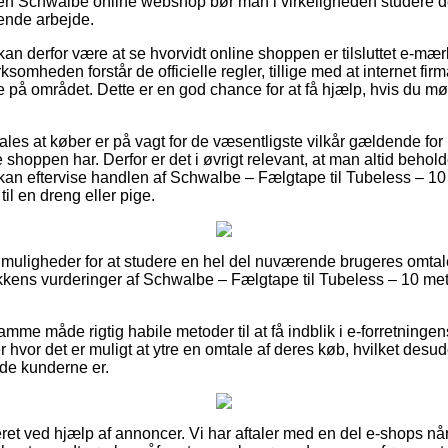
en Schwalbe online webshop bør man i virkeligheden studere de
vende arbejde.
 derfor være at se hvorvidt online shoppen er tilsluttet e-mærk
rksomheden forstår de officielle regler, tillige med at internet firm
e på området. Dette er en god chance for at få hjælp, hvis du mø
les at køber er på vagt for de væsentligste vilkår gældende for
e shoppen har. Derfor er det i øvrigt relevant, at man altid behold
kan eftervise handlen af Schwalbe – Fælgtape til Tubeless – 1
il en dreng eller pige.
ine muligheder for at studere en hel del nuværende brugeres omtale
kkens vurderinger af Schwalbe – Fælgtape til Tubeless – 10 met
e måde rigtig habile metoder til at få indblik i e-forretningens
r hvor det er muligt at ytre en omtale af deres køb, hvilket desud
lade kunderne er.
eret ved hjælp af annoncer. Vi har aftaler med en del e-shops nå