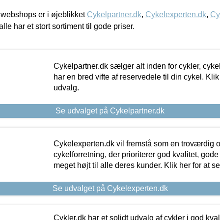
webshops er i øjeblikket
Cykelpartner.dk
,
Cykelexperten.dk
,
Cy
alle har et stort sortiment til gode priser.
Cykelpartner.dk sælger alt inden for cykler, cyke
har en bred vifte af reservedele til din cykel. Klik
udvalg.
Se udvalget på Cykelpartner.dk
Cykelexperten.dk vil fremstå som en troværdig o
cykelforretning, der prioriterer god kvalitet, god
meget højt til alle deres kunder. Klik her for at s
Se udvalget på Cykelexperten.dk
Cykler.dk har et solidt udvalg af cykler i god kvalit