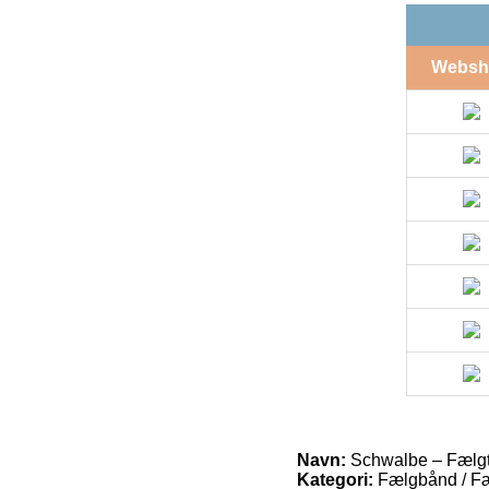
Websh
Navn:
Schwalbe – Fælgta
Kategori:
Fælgbånd / F