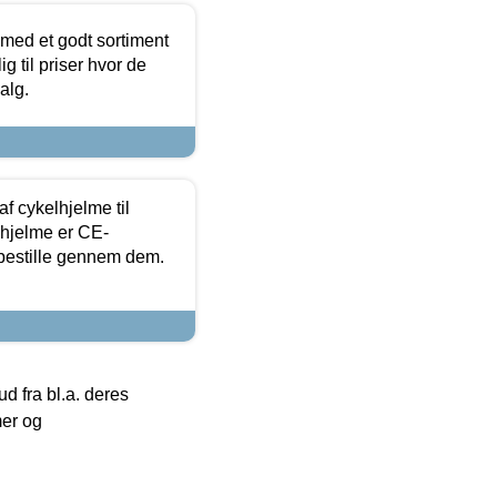
 med et godt sortiment
g til priser hvor de
alg.
f cykelhjelme til
lhjelme er CE-
 bestille gennem dem.
 fra bl.a. deres
mer og