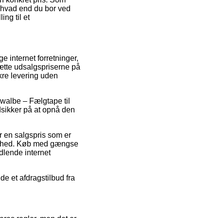
 – hvad end du bor ved
ng til et
e internet forretninger,
sætte udsalgspriserne på
kre levering uden
hwalbe – Fælgtape til
dsikker på at opnå den
r en salgspris som er
ksomhed. Køb med gængse
ndlende internet
e et afdragstilbud fra