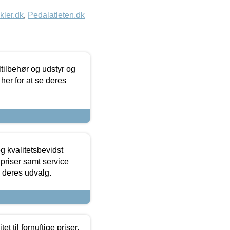
kler.dk
,
Pedalatleten.dk
ltilbehør og udstyr og
 her for at se deres
g kvalitetsbevidst
e priser samt service
e deres udvalg.
et til fornuftige priser.