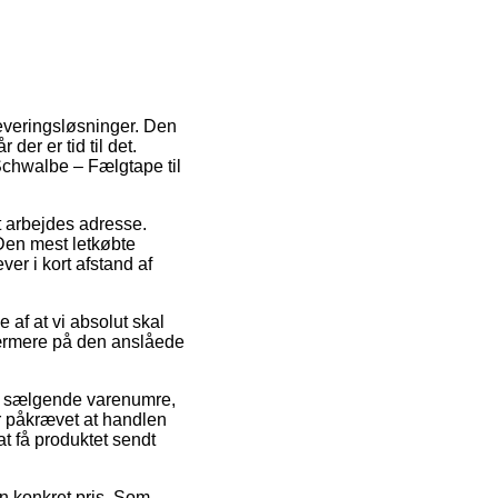
leveringsløsninger. Den
er er tid til det.
Schwalbe – Fælgtape til
dit arbejdes adresse.
Den mest letkøbte
er i kort afstand af
 af at vi absolut skal
 nærmere på den anslåede
st sælgende varenumre,
r påkrævet at handlen
at få produktet sendt
 en konkret pris. Som