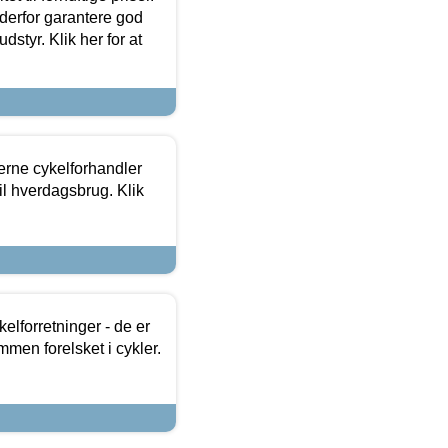
 derfor garantere god
dstyr. Klik her for at
erne cykelforhandler
til hverdagsbrug. Klik
lforretninger - de er
mmen forelsket i cykler.