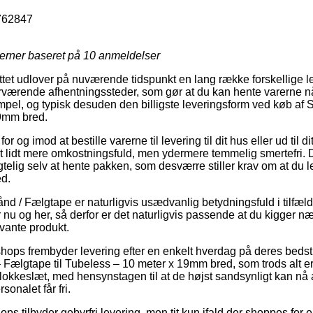
762847
jerner baseret på
10
anmeldelser
ttet udlover på nuværende tidspunkt en lang række forskellige 
værende afhentningssteder, som gør at du kan hente varerne når d
mpel, og typisk desuden den billigste leveringsform ved køb af 
9mm bred.
or og imod at bestille varerne til levering til dit hus eller ud til 
t lidt mere omkostningsfuld, men ydermere temmelig smertefri. 
elig selv at hente pakken, som desværre stiller krav om at du lev
d.
 / Fælgtape er naturligvis usædvanlig betydningsfuld i tilfælde
 nu og her, så derfor er det naturligvis passende at du kigger
evante produkt.
 shops frembyder levering efter en enkelt hverdag på deres bed
Fælgtape til Tubeless – 10 meter x 19mm bred, som trods alt e
klokkeslæt, med hensynstagen til at de højst sandsynligt kan nå 
sonalet får fri.
hops tilbyder gebyrfri levering, men tit kun ifald der shoppes for