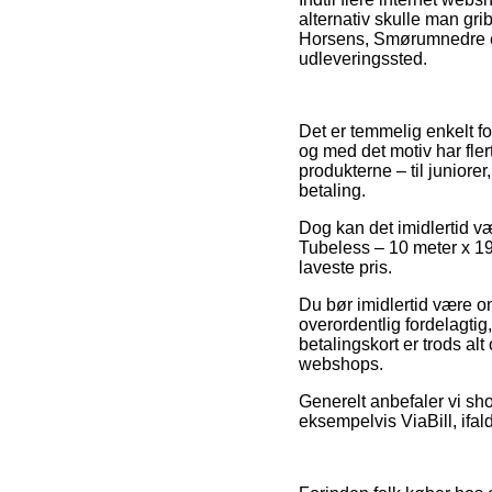
alternativ skulle man gri
Horsens, Smørumnedre elle
udleveringssted.
Det er temmelig enkelt fo
og med det motiv har fle
produkterne – til juniore
betaling.
Dog kan det imidlertid væ
Tubeless – 10 meter x 19
laveste pris.
Du bør imidlertid være o
overordentlig fordelagti
betalingskort er trods al
webshops.
Generelt anbefaler vi sh
eksempelvis ViaBill, ifal