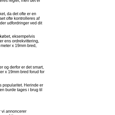
res regler, men det er
et, da det ofte er en
aet ofte kontrolleres af
der udfordringer ved dit
 købet, eksempelvis
er ens ordrekvittering,
0 meter x 19mm bred,
r og derfor er det smart,
er x 19mm bred forud for
 popularitet. Herinde er
en burde tages i brug til
r vi annoncerer