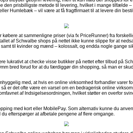
be den prisbilligste metode til levering, hvilket i mange tilfælde
r Humlebæk – vil være at få fragtfirmaet til at levere din bestilli
r købere at sammenligne priser (via fx PriceRunner) fra forskellig
rtallet af Schwalbe shops på nettet ikke kunne slippe for at ned
r, samt til kvinder og mænd – kolossalt, og endda nogle gange si
re lukrativt at checke visse butikker på nettet efter tilbud på Sc
mm bred forud for at du færdiggør din shopping, så man er sku
mhyggelig med, at hvis en online virksomhed forhandler varer fo
g, så er det ofte være en varsel om en bedragerisk online vir
t omfavnet af Indsigelsesordningen, hvilket støtter en overfor svi
opping med kort eller MobilePay. Som alternativ kunne du anvend
d du efterspørger at afbetale pengene af flere omgange.