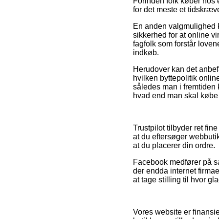
Forinden folk køber hos 
for det meste et tidskræ
En anden valgmulighed kan
sikkerhed for at online vi
fagfolk som forstår loven
indkøb.
Herudover kan det anbefa
hvilken byttepolitik onlin
således man i fremtiden 
hvad end man skal købe t
Trustpilot tilbyder ret f
at du eftersøger webbuti
at du placerer din ordre.
Facebook medfører på samm
der endda internet firmae
at tage stilling til hvor g
Vores website er finansi