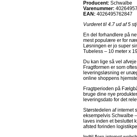
Producent:
Schwalbe
Varenummer:
4026495
EAN:
4026495762847
Vurderet til
4.7
ud af 5 st
En del forhandlere på ne
mest populære er for nær
Løsningen er jo super si
Tubeless – 10 meter x 1
Du kan lige så vel afveje f
Fragtformen er som oftes
leveringsløsning er unægt
online shoppens hjemste
Fragtperioden på Fælgbånd
bruge dine nye produkter
leveringsdato for det rel
Størstedelen af internet
eksempelvis Schwalbe – 
laves inden et besluttet 
afsted forinden logistikper
Indtil flere internet webs