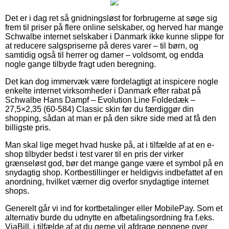
Det er i dag ret så gnidningsløst for forbrugerne at søge sig
frem til priser på flere online selskaber, og herved har mange
Schwalbe internet selskaber i Danmark ikke kunne slippe for
at reducere salgspriserne på deres varer – til børn, og
samtidig også til herrer og damer – voldsomt, og endda
nogle gange tilbyde fragt uden beregning.
Det kan dog immervæk være fordelagtigt at inspicere nogle
enkelte internet virksomheder i Danmark efter rabat på
Schwalbe Hans Dampf – Evolution Line Foldedæk –
27,5×2,35 (60-584) Classic skin før du færdiggør din
shopping, sådan at man er på den sikre side med at få den
billigste pris.
Man skal lige meget hvad huske på, at i tilfælde af at en e-
shop tilbyder bedst i test varer til en pris der virker
grænseløst god, bør det mange gange være et symbol på en
snydagtig shop. Kortbestillinger er heldigvis indbefattet af en
anordning, hvilket værner dig overfor snydagtige internet
shops.
Generelt går vi ind for kortbetalinger eller MobilePay. Som et
alternativ burde du udnytte en afbetalingsordning fra f.eks.
ViaBill, i tilfælde af at du gerne vil afdrage pengene over