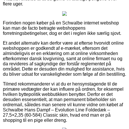
flere uger.
Forinden nogen køber på en Schwalbe internet webshop
kan man de facto betragte webshoppens
forretningsbetingelser, dog er det i reglen ikke særlig sjovt.
Et andet alternativ kan derfor være at efterse hvorvidt online
webshoppen er godkendt af e-mærket, eftersom det
almindeligvis er en erklæring om at online virksomheden
efterkommer dansk lovgivning, samt at online firmaet nu og
da revideres af sagkyndige der forstår reglementet på
området. Dette er desuden din mulighed for assistance, hvis
du bliver udsat for vanskeligheder som følge af din bestilling.
Tilmed rekommanderer vi at du er hensynstagende til de
primære vedtægter der kan influere på ordren, for eksempel
hvilken byttepolitik webbutikken benytter. Derfor er det
desuden essesentielt, at man permanent bibeholder sin
ordremail, således man senere vil kunne vidne om købet af
Schwalbe Hans Dampf – Evolution Line Foldedæk –
27,5×2,35 (60-584) Classic skin, hvad end man er på
shopping til en pige eller dreng.