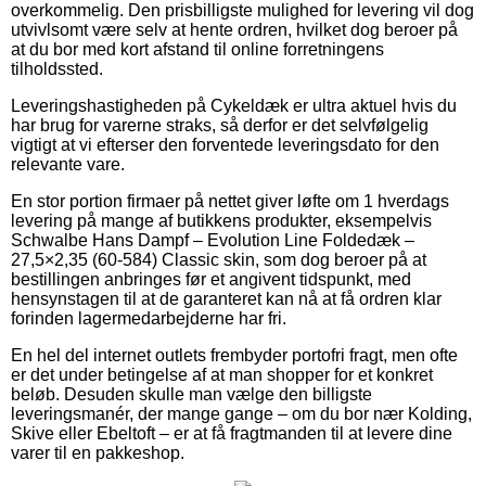
overkommelig. Den prisbilligste mulighed for levering vil dog
utvivlsomt være selv at hente ordren, hvilket dog beroer på
at du bor med kort afstand til online forretningens
tilholdssted.
Leveringshastigheden på Cykeldæk er ultra aktuel hvis du
har brug for varerne straks, så derfor er det selvfølgelig
vigtigt at vi efterser den forventede leveringsdato for den
relevante vare.
En stor portion firmaer på nettet giver løfte om 1 hverdags
levering på mange af butikkens produkter, eksempelvis
Schwalbe Hans Dampf – Evolution Line Foldedæk –
27,5×2,35 (60-584) Classic skin, som dog beroer på at
bestillingen anbringes før et angivent tidspunkt, med
hensynstagen til at de garanteret kan nå at få ordren klar
forinden lagermedarbejderne har fri.
En hel del internet outlets frembyder portofri fragt, men ofte
er det under betingelse af at man shopper for et konkret
beløb. Desuden skulle man vælge den billigste
leveringsmanér, der mange gange – om du bor nær Kolding,
Skive eller Ebeltoft – er at få fragtmanden til at levere dine
varer til en pakkeshop.