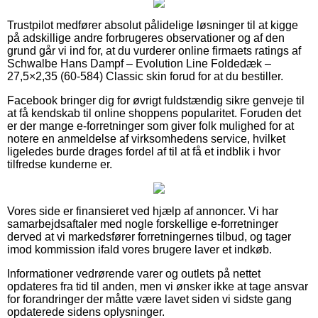
Trustpilot medfører absolut pålidelige løsninger til at kigge
på adskillige andre forbrugeres observationer og af den
grund går vi ind for, at du vurderer online firmaets ratings af
Schwalbe Hans Dampf – Evolution Line Foldedæk –
27,5×2,35 (60-584) Classic skin forud for at du bestiller.
Facebook bringer dig for øvrigt fuldstændig sikre genveje til
at få kendskab til online shoppens popularitet. Foruden det
er der mange e-forretninger som giver folk mulighed for at
notere en anmeldelse af virksomhedens service, hvilket
ligeledes burde drages fordel af til at få et indblik i hvor
tilfredse kunderne er.
Vores side er finansieret ved hjælp af annoncer. Vi har
samarbejdsaftaler med nogle forskellige e-forretninger
derved at vi markedsfører forretningernes tilbud, og tager
imod kommission ifald vores brugere laver et indkøb.
Informationer vedrørende varer og outlets på nettet
opdateres fra tid til anden, men vi ønsker ikke at tage ansvar
for forandringer der måtte være lavet siden vi sidste gang
opdaterede sidens oplysninger.