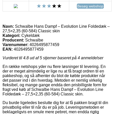
Besøg webshop
Navn:
Schwalbe Hans Dampf – Evolution Line Foldedæk –
27,5×2,35 (60-584) Classic skin
Kategori:
Cykeldæk
Producent:
Schwalbe
Varenummer:
4026495877459
EAN:
4026495877459
Vurderet til
4.8
ud af 5 stjerner baseret på
4
anmeldelser
En række netshops yder nu flere løsninger til levering. En
der er meget almindelig er lige nu at få bragt ordren til en
pakkeshop, og så afhenter du blot de købte produkter når
det passer ind i din hverdag. Metoden er nemlig virkelig
fleksibel, og mange gange endda den prisbilligste form for
fragt ved køb af Schwalbe Hans Dampf – Evolution Line
Foldedæk – 27,5×2,35 (60-584) Classic skin.
Du burde ligeledes beslutte dig for at få pakken bragt til din
privatbolig eller til når du er på job. Leveringsmetoden er
beklageligvis en smule mere pebret, men endda rigtig