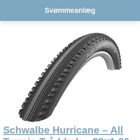
Svømmeanlæg
Schwalbe Hurricane – All