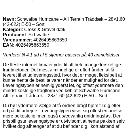
Navn:
Schwalbe Hurricane – All Terrain Tråddæk – 28×1,60
(42-622) E-50 – Sort
Kategori:
Cross & Gravel dæk
Producent:
Schwalbe
Varenummer:
4026495863650
EAN:
4026495863650
Vurderet til
4.1
ud af 5 stjerner baseret på
40
anmeldelser
De fleste internet firmaer yder til alt held mange forskellige
fragtmetoder. Det mest almindelige er efterhånden at få
leveret til et udleveringssted, hvor det er meget fleksibelt at
kunne hente de bestilte varer når der er mulighed for det.
Leveringstypen er nemlig yderst let, og oftest ydermere den
mindst kostelige fragtform ved køb af Schwalbe Hurricane –
All Terrain Tråddæk – 28×1,60 (42-622) E-50 – Sort.
Du bør ydermere vælge at få ordren bragt hjem til dig eller
ud på dit arbejde. Leveringstypen viser sig oftest en anelse
mere bekostelig, men også usædvanlig gnidningsløs. Den
prisbilligste leveringstype er utvivlsomt at hente pakken selv,
hvilket dog afhænger af at du befinder dig i kort afstand af