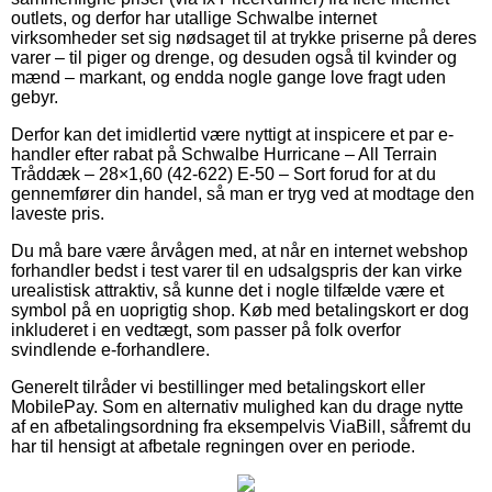
outlets, og derfor har utallige Schwalbe internet
virksomheder set sig nødsaget til at trykke priserne på deres
varer – til piger og drenge, og desuden også til kvinder og
mænd – markant, og endda nogle gange love fragt uden
gebyr.
Derfor kan det imidlertid være nyttigt at inspicere et par e-
handler efter rabat på Schwalbe Hurricane – All Terrain
Tråddæk – 28×1,60 (42-622) E-50 – Sort forud for at du
gennemfører din handel, så man er tryg ved at modtage den
laveste pris.
Du må bare være årvågen med, at når en internet webshop
forhandler bedst i test varer til en udsalgspris der kan virke
urealistisk attraktiv, så kunne det i nogle tilfælde være et
symbol på en uoprigtig shop. Køb med betalingskort er dog
inkluderet i en vedtægt, som passer på folk overfor
svindlende e-forhandlere.
Generelt tilråder vi bestillinger med betalingskort eller
MobilePay. Som en alternativ mulighed kan du drage nytte
af en afbetalingsordning fra eksempelvis ViaBill, såfremt du
har til hensigt at afbetale regningen over en periode.