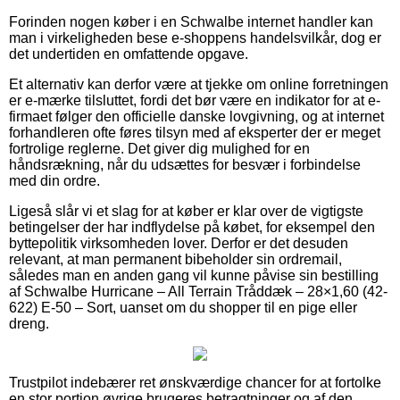
Forinden nogen køber i en Schwalbe internet handler kan
man i virkeligheden bese e-shoppens handelsvilkår, dog er
det undertiden en omfattende opgave.
Et alternativ kan derfor være at tjekke om online forretningen
er e-mærke tilsluttet, fordi det bør være en indikator for at e-
firmaet følger den officielle danske lovgivning, og at internet
forhandleren ofte føres tilsyn med af eksperter der er meget
fortrolige reglerne. Det giver dig mulighed for en
håndsrækning, når du udsættes for besvær i forbindelse
med din ordre.
Ligeså slår vi et slag for at køber er klar over de vigtigste
betingelser der har indflydelse på købet, for eksempel den
byttepolitik virksomheden lover. Derfor er det desuden
relevant, at man permanent bibeholder sin ordremail,
således man en anden gang vil kunne påvise sin bestilling
af Schwalbe Hurricane – All Terrain Tråddæk – 28×1,60 (42-
622) E-50 – Sort, uanset om du shopper til en pige eller
dreng.
Trustpilot indebærer ret ønskværdige chancer for at fortolke
en stor portion øvrige brugeres betragtninger og af den