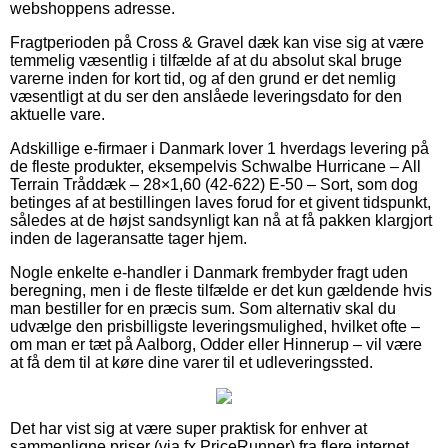
webshoppens adresse.
Fragtperioden på Cross & Gravel dæk kan vise sig at være
temmelig væsentlig i tilfælde af at du absolut skal bruge
varerne inden for kort tid, og af den grund er det nemlig
væsentligt at du ser den anslåede leveringsdato for den
aktuelle vare.
Adskillige e-firmaer i Danmark lover 1 hverdags levering på
de fleste produkter, eksempelvis Schwalbe Hurricane – All
Terrain Tråddæk – 28×1,60 (42-622) E-50 – Sort, som dog
betinges af at bestillingen laves forud for et givent tidspunkt,
således at de højst sandsynligt kan nå at få pakken klargjort
inden de lageransatte tager hjem.
Nogle enkelte e-handler i Danmark frembyder fragt uden
beregning, men i de fleste tilfælde er det kun gældende hvis
man bestiller for en præcis sum. Som alternativ skal du
udvælge den prisbilligste leveringsmulighed, hvilket ofte –
om man er tæt på Aalborg, Odder eller Hinnerup – vil være
at få dem til at køre dine varer til et udleveringssted.
Det har vist sig at være super praktisk for enhver at
sammenligne priser (via fx PriceRunner) fra flere internet