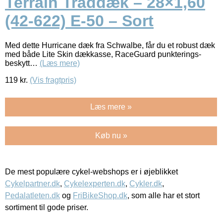
Terrain Tråddæk – 28×1,60
(42-622) E-50 – Sort
Med dette Hurricane dæk fra Schwalbe, får du et robust dæk
med både Lite Skin dækkasse, RaceGuard punkterings-
beskytt…
(Læs mere)
119
kr.
(Vis fragtpris)
Læs mere »
Køb nu »
De mest populære cykel-webshops er i øjeblikket
Cykelpartner.dk
,
Cykelexperten.dk
,
Cykler.dk
,
Pedalatleten.dk
og
FriBikeShop.dk
, som alle har et stort
sortiment til gode priser.