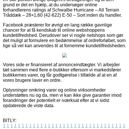
grund er det en hjælp, at du undersøger online
forhandlerens ratings af Schwalbe Hurricane – All Terrain
Tråddæk – 28×1,60 (42-622) E-50 – Sort inden du handler.
Facebook præsterer for øvrigt en lang række gavnlige
chancer for at få kendskab til online webshoppens
kundetilfredshed. Derudover ser vi nogle netshops som gør
det muligt at formulere en bedømmelse af ordreforløbet, som
lige så vel kan anvendes til at fornemme kundetilfredsheden.
Vores side er finansieret af annonceindtægter. Vi arbejder
tæt sammen med flere e-butikker eftersom vi markedsfører
butikkernes varer, og får godtgørelse i tilfælde af at en af
vores brugere laver en ordre.
Oplysninger omkring varer og online virksomheder
understøttes nu og da, men vi kan ikke give garantier imod
forandringer der potentielt er iværksat efter at vi sidst
opdaterede de viste data.
BITLY:
1
1
1
1
1
1
1
1
1
1
1
1
1
1
1
1
1
1
1
1
1
1
1
1
1
1
1
1
1
1
1
1
1