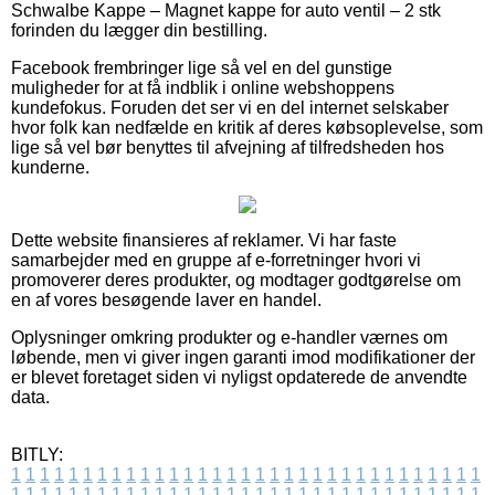
Schwalbe Kappe – Magnet kappe for auto ventil – 2 stk
forinden du lægger din bestilling.
Facebook frembringer lige så vel en del gunstige
muligheder for at få indblik i online webshoppens
kundefokus. Foruden det ser vi en del internet selskaber
hvor folk kan nedfælde en kritik af deres købsoplevelse, som
lige så vel bør benyttes til afvejning af tilfredsheden hos
kunderne.
Dette website finansieres af reklamer. Vi har faste
samarbejder med en gruppe af e-forretninger hvori vi
promoverer deres produkter, og modtager godtgørelse om
en af vores besøgende laver en handel.
Oplysninger omkring produkter og e-handler værnes om
løbende, men vi giver ingen garanti imod modifikationer der
er blevet foretaget siden vi nyligst opdaterede de anvendte
data.
BITLY:
1
1
1
1
1
1
1
1
1
1
1
1
1
1
1
1
1
1
1
1
1
1
1
1
1
1
1
1
1
1
1
1
1
1
1
1
1
1
1
1
1
1
1
1
1
1
1
1
1
1
1
1
1
1
1
1
1
1
1
1
1
1
1
1
1
1