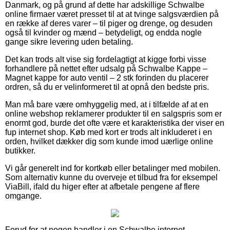
Danmark, og på grund af dette har adskillige Schwalbe
online firmaer været presset til at at tvinge salgsværdien på
en række af deres varer – til piger og drenge, og desuden
også til kvinder og mænd – betydeligt, og endda nogle
gange sikre levering uden betaling.
Det kan trods alt vise sig fordelagtigt at kigge forbi visse
forhandlere på nettet efter udsalg på Schwalbe Kappe –
Magnet kappe for auto ventil – 2 stk forinden du placerer
ordren, så du er velinformeret til at opnå den bedste pris.
Man må bare være omhyggelig med, at i tilfælde af at en
online webshop reklamerer produkter til en salgspris som er
enormt god, burde det ofte være et karakteristika der viser en
fup internet shop. Køb med kort er trods alt inkluderet i en
orden, hvilket dækker dig som kunde imod uærlige online
butikker.
Vi går generelt ind for kortkøb eller betalinger med mobilen.
Som alternativ kunne du overveje et tilbud fra for eksempel
ViaBill, ifald du higer efter at afbetale pengene af flere
omgange.
Forud for at nogen handler i en Schwalbe internet