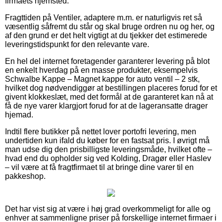
firmaets hjemsted.
Fragttiden på Ventiler, adaptere m.m. er naturligvis ret så
væsentlig såfremt du står og skal bruge ordren nu og her, og
af den grund er det helt vigtigt at du tjekker det estimerede
leveringstidspunkt for den relevante vare.
En hel del internet foretagender garanterer levering på blot
en enkelt hverdag på en masse produkter, eksempelvis
Schwalbe Kappe – Magnet kappe for auto ventil – 2 stk,
hvilket dog nødvendiggør at bestillingen placeres forud for et
givent klokkeslæt, med det formål at de garanteret kan nå at
få de nye varer klargjort forud for at de lageransatte drager
hjemad.
Indtil flere butikker på nettet lover portofri levering, men
undertiden kun ifald du køber for en fastsat pris. I øvrigt må
man udse dig den prisbilligste leveringsmåde, hvilket ofte –
hvad end du opholder sig ved Kolding, Dragør eller Haslev
– vil være at få fragtfirmaet til at bringe dine varer til en
pakkeshop.
Det har vist sig at være i høj grad overkommeligt for alle og
enhver at sammenligne priser på forskellige internet firmaer i