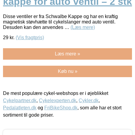
kappe for auto ventil – 2 stk
Disse ventiler er fra Schwalbe Kappe og har en kraftig
magnetisk støvhætte til cykelslanger med auto ventil.
Desuden kan den anvendes …
(Læs mere)
29
kr.
(Vis fragtpris)
Læs mere »
Køb nu »
De mest populære cykel-webshops er i øjeblikket
Cykelpartner.dk
,
Cykelexperten.dk
,
Cykler.dk
,
Pedalatleten.dk
og
FriBikeShop.dk
, som alle har et stort
sortiment til gode priser.