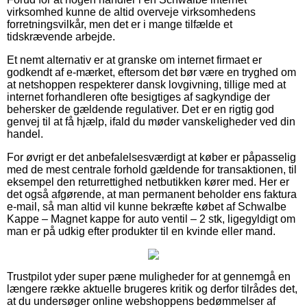
virksomhed kunne de altid overveje virksomhedens
forretningsvilkår, men det er i mange tilfælde et
tidskrævende arbejde.
Et nemt alternativ er at granske om internet firmaet er
godkendt af e-mærket, eftersom det bør være en tryghed om
at netshoppen respekterer dansk lovgivning, tillige med at
internet forhandleren ofte besigtiges af sagkyndige der
behersker de gældende regulativer. Det er en rigtig god
genvej til at få hjælp, ifald du møder vanskeligheder ved din
handel.
For øvrigt er det anbefalelsesværdigt at køber er påpasselig
med de mest centrale forhold gældende for transaktionen, til
eksempel den returrettighed netbutikken kører med. Her er
det også afgørende, at man permanent beholder ens faktura
e-mail, så man altid vil kunne bekræfte købet af Schwalbe
Kappe – Magnet kappe for auto ventil – 2 stk, ligegyldigt om
man er på udkig efter produkter til en kvinde eller mand.
Trustpilot yder super pæne muligheder for at gennemgå en
længere række aktuelle brugeres kritik og derfor tilrådes det,
at du undersøger online webshoppens bedømmelser af