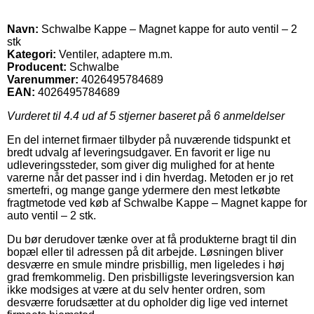
Navn:
Schwalbe Kappe – Magnet kappe for auto ventil – 2
stk
Kategori:
Ventiler, adaptere m.m.
Producent:
Schwalbe
Varenummer:
4026495784689
EAN:
4026495784689
Vurderet til
4.4
ud af 5 stjerner baseret på
6
anmeldelser
En del internet firmaer tilbyder på nuværende tidspunkt et
bredt udvalg af leveringsudgaver. En favorit er lige nu
udleveringssteder, som giver dig mulighed for at hente
varerne når det passer ind i din hverdag. Metoden er jo ret
smertefri, og mange gange ydermere den mest letkøbte
fragtmetode ved køb af Schwalbe Kappe – Magnet kappe for
auto ventil – 2 stk.
Du bør derudover tænke over at få produkterne bragt til din
bopæl eller til adressen på dit arbejde. Løsningen bliver
desværre en smule mindre prisbillig, men ligeledes i høj
grad fremkommelig. Den prisbilligste leveringsversion kan
ikke modsiges at være at du selv henter ordren, som
desværre forudsætter at du opholder dig lige ved internet