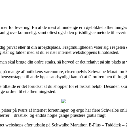
mer for levering. En af de mest almindelige er i øjeblikket afhentningsste
ædvanlig overkommelig, samt oftest også den prisbilligste metode til l
l dig privat eller til din arbejdsplads. Fragtmuligheden viser sig i rege
g står og falder med at du er nær internet webshoppens tilholdssted.
kal bruge din ordre straks, så herved er det relativt på sin plads at v
rdag på mange af butikkens varenumre, eksempelvis Schwalbe Marathon 
ensynstagen til at de højst sandsynligt kan nå at få ordren hen til fragtf
e tilfælde er det forudsat at du shopper for et fastsat beløb. Desuden s
ge ordren til et afhentningssted.
riser på tværs af internet forretninger, og ergo har flere Schwalbe onlin
herrer – drastisk, og endda nogle gange præstere gratis fragt.
nternet webshops efter udsalg på Schwalbe Marathon E-Plus – Tråddæk – 