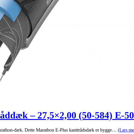
åddæk – 27,5×2,00 (50-584) E-50
 Marathon-dæk. Dette Marathon E-Plus kanttrådsdæk er bygge…
(Læs me