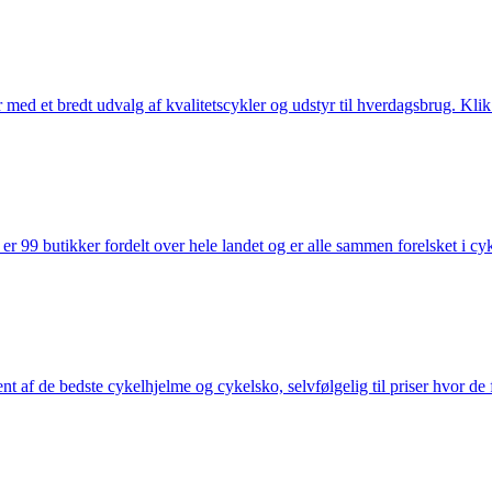
med et bredt udvalg af kvalitetscykler og udstyr til hverdagsbrug. Klik 
 99 butikker fordelt over hele landet og er alle sammen forelsket i cykl
nt af de bedste cykelhjelme og cykelsko, selvfølgelig til priser hvor de 