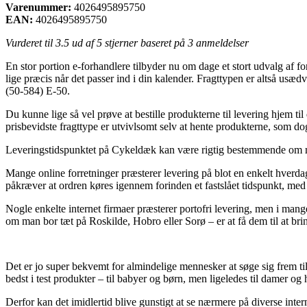
Varenummer:
4026495895750
EAN:
4026495895750
Vurderet til
3.5
ud af 5 stjerner baseret på
3
anmeldelser
En stor portion e-forhandlere tilbyder nu om dage et stort udvalg af for
lige præcis når det passer ind i din kalender. Fragttypen er altså us
(50-584) E-50.
Du kunne lige så vel prøve at bestille produkterne til levering hjem ti
prisbevidste fragttype er utvivlsomt selv at hente produkterne, som do
Leveringstidspunktet på Cykeldæk kan være rigtig bestemmende om man s
Mange online forretninger præsterer levering på blot en enkelt hve
påkræver at ordren køres igennem forinden et fastslået tidspunkt, med h
Nogle enkelte internet firmaer præsterer portofri levering, men i mang
om man bor tæt på Roskilde, Hobro eller Sorø – er at få dem til at brin
Det er jo super bekvemt for almindelige mennesker at søge sig frem til p
bedst i test produkter – til babyer og børn, men ligeledes til damer og 
Derfor kan det imidlertid blive gunstigt at se nærmere på diverse i