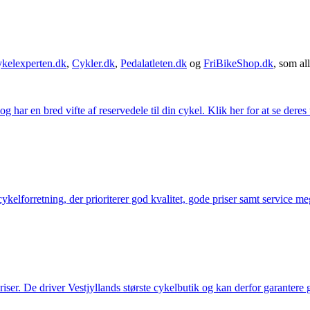
kelexperten.dk
,
Cykler.dk
,
Pedalatleten.dk
og
FriBikeShop.dk
, som all
g har en bred vifte af reservedele til din cykel. Klik her for at se deres
elforretning, der prioriterer god kvalitet, gode priser samt service mege
 priser. De driver Vestjyllands største cykelbutik og kan derfor garantere