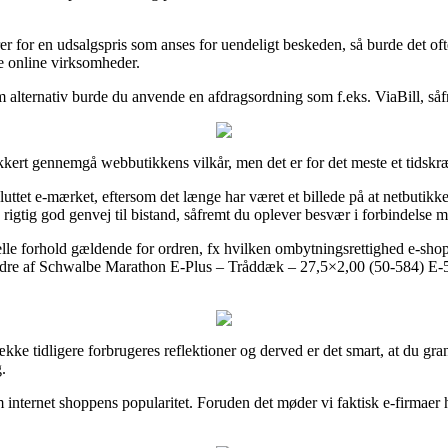
er for en udsalgspris som anses for uendeligt beskeden, så burde det oft
e online virksomheder.
Som alternativ burde du anvende en afdragsordning som f.eks. ViaBill, så
ikkert gennemgå webbutikkens vilkår, men det er for det meste et tidsk
ttet e-mærket, eftersom det længe har været et billede på at netbutikke
rigtig god genvej til bistand, såfremt du oplever besvær i forbindelse 
elle forhold gældende for ordren, fx hvilken ombytningsrettighed e-shopp
ordre af Schwalbe Marathon E-Plus – Tråddæk – 27,5×2,00 (50-584) E-50
g række tidligere forbrugeres reflektioner og derved er det smart, at du
.
m internet shoppens popularitet. Foruden det møder vi faktisk e-firmaer 