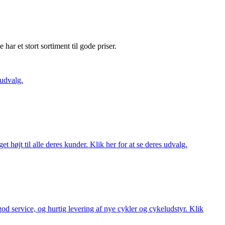
e har et stort sortiment til gode priser.
 udvalg.
t højt til alle deres kunder. Klik her for at se deres udvalg.
 god service, og hurtig levering af nye cykler og cykeludstyr. Klik