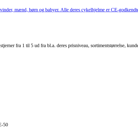
kvinder, mænd, børn og babyer. Alle deres cykelhjelme er CE-godkendte
er fra 1 til 5 ud fra bl.a. deres prisniveau, sortimentstørrelse, kunde
E-50