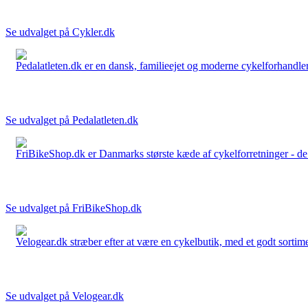
Se udvalget på Cykler.dk
Pedalatleten.dk er en dansk, familieejet og moderne cykelforhandler 
Se udvalget på Pedalatleten.dk
FriBikeShop.dk er Danmarks største kæde af cykelforretninger - de er
Se udvalget på FriBikeShop.dk
Velogear.dk stræber efter at være en cykelbutik, med et godt sortime
Se udvalget på Velogear.dk