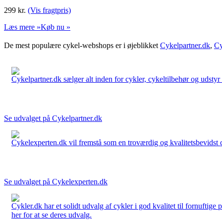
299
kr.
(Vis fragtpris)
Læs mere »
Køb nu »
De mest populære cykel-webshops er i øjeblikket
Cykelpartner.dk
,
Cy
Cykelpartner.dk sælger alt inden for cykler, cykeltilbehør og udstyr o
Se udvalget på Cykelpartner.dk
Cykelexperten.dk vil fremstå som en troværdig og kvalitetsbevidst cyk
Se udvalget på Cykelexperten.dk
Cykler.dk har et solidt udvalg af cykler i god kvalitet til fornuftige
her for at se deres udvalg.