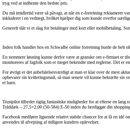
tryg ved at indhente den bedste pris.
Du må imidlertid være så påvagt, at når en e-forretning reklamerer var
inkluderet i en vedtægt, hvilket hjælper dig som kunde overfor uærlig
Generelt slår vi et slag for betalinger med kort eller mobilbetaling. 
Inden folk handler hos en Schwalbe online forretning burde de helt s
En nemmere løsning kunne derfor være at granske om e-firmaet er tilslu
monitoreres af fagfolk som er meget bekendte med reglerne. Det er en 
For øvrigt er det anbefalelsesværdigt at man er klar over de mest aktu
opbevarer sin kvitteringsmail, så man senere vil kunne bekræfte sin 
et barn.
Trustpilot tilbyder rigtig fantastiske muligheder for at efterse en lan
Tråddæk – 27,5×2,00 (50-584) E-50 inden du færdiggør din shopping
Facebook medfører lignende relativt stabile chancer for at få en idé o
anvendes til afvejning af tidligere kunders oplevelser.