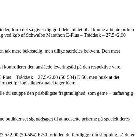
der, fordi det så giver dig god fleksibilitet til at kunne afhente ordren
evering ved køb af Schwalbe Marathon E-Plus – Tråddæk – 27,5×2,00
len en tak mere bekostelig, men tillige særdeles bekvem. Den mest
i kontrollerer den anslåede leveringstid på den respektive vare.
E-Plus – Tråddæk – 27,5×2,00 (50-584) E-50, men husk at det
irmaet før logistikpersonalet tager hjem.
kulle du snuppe den prisbilligste fragtmulighed, som gerne – uafhængig
e butikker set sig nødsaget til at nedsætte priserne på specielt deres
27,5×2,00 (50-584) E-50 forinden du færdiggør din shopping, så du er