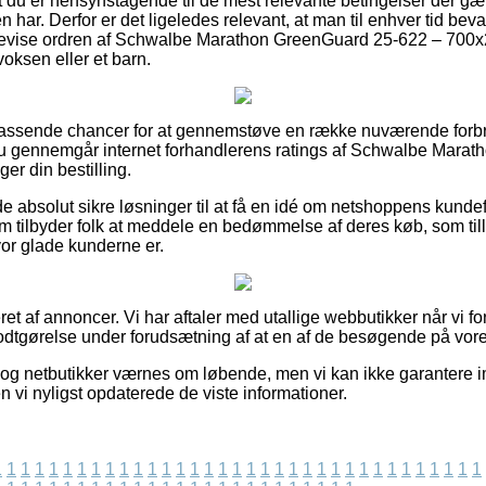
t du er hensynstagende til de mest relevante betingelser der gæl
n har. Derfor er det ligeledes relevant, at man til enhver tid beva
bevise ordren af Schwalbe Marathon GreenGuard 25-622 – 700
voksen eller et barn.
o passende chancer for at gennemstøve en række nuværende forb
t du gennemgår internet forhandlerens ratings af Schwalbe Mar
er din bestilling.
e absolut sikre løsninger til at få en idé om netshoppens kunde
 tilbyder folk at meddele en bedømmelse af deres køb, som tillig
vor glade kunderne er.
t af annoncer. Vi har aftaler med utallige webbutikker når vi fo
godtgørelse under forudsætning af at en af de besøgende på vore
og netbutikker værnes om løbende, men vi kan ikke garantere i
en vi nyligst opdaterede de viste informationer.
1
1
1
1
1
1
1
1
1
1
1
1
1
1
1
1
1
1
1
1
1
1
1
1
1
1
1
1
1
1
1
1
1
1
1