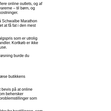
lere online outlets, og af
arerne – til børn, og
kostninger.
r på Schwalbe Marathon
at få fat i den mest
lgspris som er utrolig
ndler. Kortkøb er ikke
use.
 løsning burde du
mlæse butikkens
 bevis på at online
 som behersker
 problemstillinger som