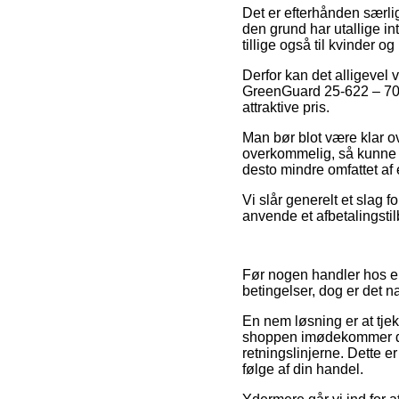
Det er efterhånden særlig
den grund har utallige in
tillige også til kvinder
Derfor kan det alligevel 
GreenGuard 25-622 – 700x
attraktive pris.
Man bør blot være klar ov
overkommelig, så kunne d
desto mindre omfattet af 
Vi slår generelt et slag 
anvende et afbetalingstil
Før nogen handler hos en
betingelser, dog er det n
En nem løsning er at tjek
shoppen imødekommer de o
retningslinjerne. Dette e
følge af din handel.