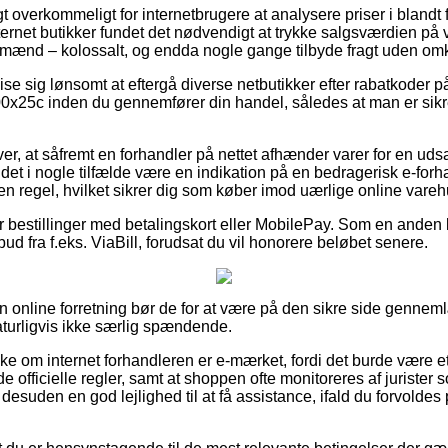
t overkommeligt for internetbrugere at analysere priser i blandt f
ternet butikker fundet det nødvendigt at trykke salgsværdien på v
 og mænd – kolossalt, og endda nogle gange tilbyde fragt uden om
vise sig lønsomt at eftergå diverse netbutikker efter rabatkode
25c inden du gennemfører din handel, således at man er sikret 
er, at såfremt en forhandler på nettet afhænder varer for en udsa
et i nogle tilfælde være en indikation på en bedragerisk e-forha
en regel, hvilket sikrer dig som køber imod uærlige online vareh
for bestillinger med betalingskort eller MobilePay. Som en anden
bud fra f.eks. ViaBill, forudsat du vil honorere beløbet senere.
 online forretning bør de for at være på den sikre side genne
aturligvis ikke særlig spændende.
ke om internet forhandleren er e-mærket, fordi det burde være et
fficielle regler, samt at shoppen ofte monitoreres af jurister
r desuden en god lejlighed til at få assistance, ifald du forvoldes