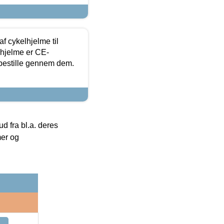
f cykelhjelme til
lhjelme er CE-
 bestille gennem dem.
 fra bl.a. deres
mer og