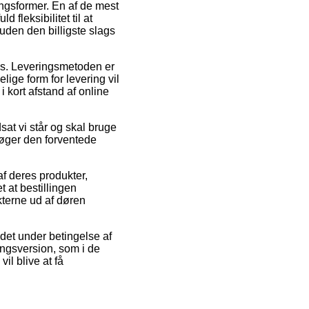
ingsformer. En af de mest
 fleksibilitet til at
uden den billigste slags
lads. Leveringsmetoden er
ige form for levering vil
i kort afstand af online
at vi står og skal bruge
søger den forventede
af deres produkter,
at bestillingen
kterne ud af døren
 det under betingelse af
ingsversion, som i de
il blive at få