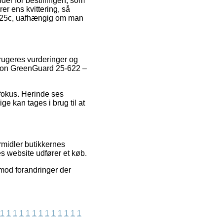
der for bestillingen, som
rer ens kvittering, så
x25c, uafhængig om man
rugeres vurderinger og
athon GreenGuard 25-622 –
fokus. Herinde ses
e kan tages i brug til at
rmidler butikkernes
s website udfører et køb.
mod forandringer der
1
1
1
1
1
1
1
1
1
1
1
1
1