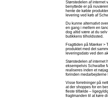
Størstedelen af internet
benyttede er på nuværende 
hente de købte produkter
levering ved køb af Sc
Du kunne alternativt over
en gang i mellem en tand
dog altid være at du selv
butikkens tilholdssted.
Fragttiden på Mærker > T
produktet med det samme
leveringsdato ved den ak
Størstedelen af internet 
eksempelvis Schwalbe Ma
realiseres inden et nøja
forinden medarbejderne h
Visse forretninger på net
at der shoppes for en bes
fleste tilfælde – ligegyl
fragtmanden til at køre di