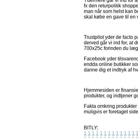
Ydermere går vi ind for a
fx den returpolitik shoppe
man når som helst kan 
skal købe en gave til en 
Trustpilot yder de fact
derved går vi ind for, a
700x25c forinden du lægg
Facebook yder tilsvarend
endda online butikker som
danne dig et indtryk af h
Hjemmesiden er finansiere
produkter, og indtjener 
Fakta omkring produkter 
muligvis er foretaget sid
BITLY:
1
1
1
1
1
1
1
1
1
1
1
1
1