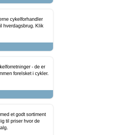
erne cykelforhandler
til hverdagsbrug. Klik
lforretninger - de er
mmen forelsket i cykler.
 med et godt sortiment
g til priser hvor de
alg.