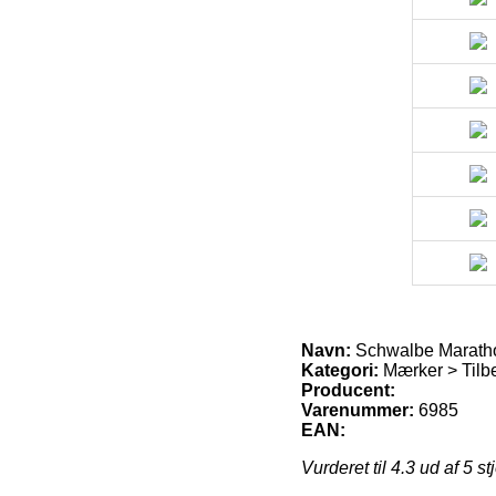
Navn:
Schwalbe Marath
Kategori:
Mærker > Tilb
Producent:
Varenummer:
6985
EAN:
Vurderet til
4.3
ud af 5 st