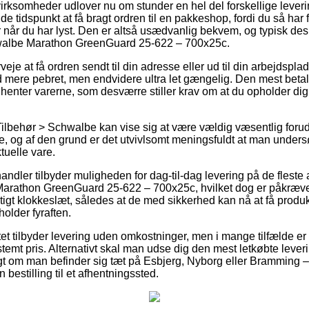
 virksomheder udlover nu om stunder en hel del forskellige lever
tidspunkt at få bragt ordren til en pakkeshop, fordi du så har fuld
 når du har lyst. Den er altså usædvanlig bekvem, og typisk des
hwalbe Marathon GreenGuard 25-622 – 700x25c.
veje at få ordren sendt til din adresse eller ud til din arbejdsp
 mere pebret, men endvidere ultra let gængelig. Den mest betalel
 henter varerne, som desværre stiller krav om at du opholder dig 
ilbehør > Schwalbe kan vise sig at være vældig væsentlig foruds
, og af den grund er det utvivlsomt meningsfuldt at man under
tuelle vare.
handler tilbyder muligheden for dag-til-dag levering på de fleste 
rathon GreenGuard 25-622 – 700x25c, hvilket dog er påkrævet 
gtigt klokkeslæt, således at de med sikkerhed kan nå at få produ
older fyraften.
tet tilbyder levering uden omkostninger, men i mange tilfælde er
temt pris. Alternativt skal man udse dig den mest letkøbte lever
digt om man befinder sig tæt på Esbjerg, Nyborg eller Bramming – v
n bestilling til et afhentningssted.