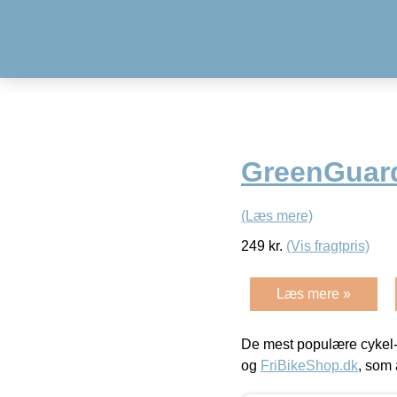
GreenGuard
(Læs mere)
249
kr.
(Vis fragtpris)
Læs mere »
De mest populære cykel-
og
FriBikeShop.dk
, som 