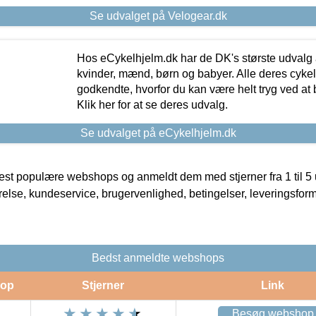
Se udvalget på Velogear.dk
Hos eCykelhjelm.dk har de DK's største udvalg a
kvinder, mænd, børn og babyer. Alle deres cyke
godkendte, hvorfor du kan være helt tryg ved at
Klik her for at se deres udvalg.
Se udvalget på eCykelhjelm.dk
t populære webshops og anmeldt dem med stjerner fra 1 til 5 ud
rrelse, kundeservice, brugervenlighed, betingelser, leveringsfor
Bedst anmeldte webshops
op
Stjerner
Link
Besøg webshop