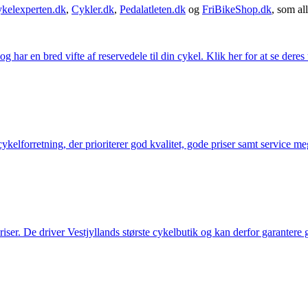
kelexperten.dk
,
Cykler.dk
,
Pedalatleten.dk
og
FriBikeShop.dk
, som all
g har en bred vifte af reservedele til din cykel. Klik her for at se deres
elforretning, der prioriterer god kvalitet, gode priser samt service mege
 priser. De driver Vestjyllands største cykelbutik og kan derfor garantere