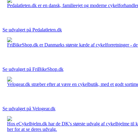
Pedalatleten.dk er en dansk, familieejet og moderne cykelforhandler 
Se udvalget på Pedalatleten.dk
FriBikeShop.dk er Danmarks største kæde af cykelforretninger - de er
Se udvalget på FriBikeShop.dk
Velogear.dk stræber efter at være en cykelbutik, med et godt sortime
Se udvalget på Velogear.dk
Hos eCykelhjelm.dk har de DK's største udvalg af cykelhjelme til 
her for at se deres udvalg.