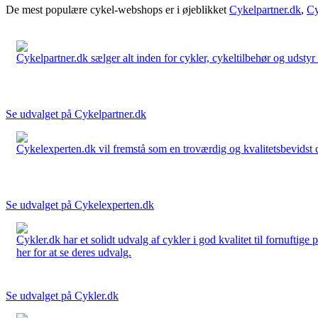
De mest populære cykel-webshops er i øjeblikket
Cykelpartner.dk
,
Cy
Cykelpartner.dk sælger alt inden for cykler, cykeltilbehør og udstyr o
Se udvalget på Cykelpartner.dk
Cykelexperten.dk vil fremstå som en troværdig og kvalitetsbevidst cyk
Se udvalget på Cykelexperten.dk
Cykler.dk har et solidt udvalg af cykler i god kvalitet til fornuftige
her for at se deres udvalg.
Se udvalget på Cykler.dk