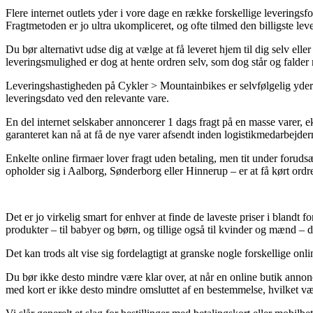
Flere internet outlets yder i vore dage en række forskellige leveringsf
Fragtmetoden er jo ultra ukompliceret, og ofte tilmed den billigste l
Du bør alternativt udse dig at vælge at få leveret hjem til dig selv ell
leveringsmulighed er dog at hente ordren selv, som dog står og falder 
Leveringshastigheden på Cykler > Mountainbikes er selvfølgelig yderst v
leveringsdato ved den relevante vare.
En del internet selskaber annoncerer 1 dags fragt på en masse varer, 
garanteret kan nå at få de nye varer afsendt inden logistikmedarbejderne
Enkelte online firmaer lover fragt uden betaling, men tit under foruds
opholder sig i Aalborg, Sønderborg eller Hinnerup – er at få kørt ordre
Det er jo virkelig smart for enhver at finde de laveste priser i blandt
produkter – til babyer og børn, og tillige også til kvinder og mænd – d
Det kan trods alt vise sig fordelagtigt at granske nogle forskellige onl
Du bør ikke desto mindre være klar over, at når en online butik annonce
med kort er ikke desto mindre omsluttet af en bestemmelse, hvilket væ