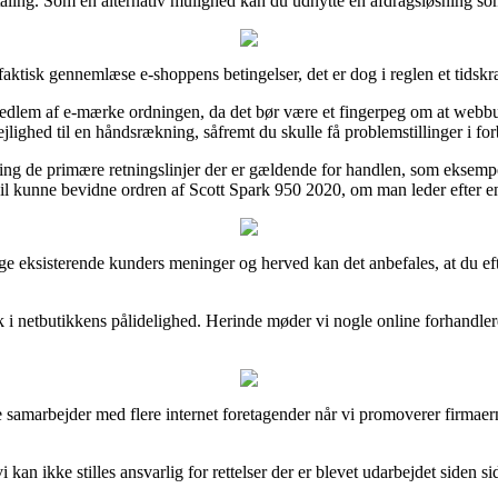
betaling. Som en alternativ mulighed kan du udnytte en afdragsløsning som 
 faktisk gennemlæse e-shoppens betingelser, det er dog i reglen et tidsk
dlem af e-mærke ordningen, da det bør være et fingerpeg om at webbutikk
ighed til en håndsrækning, såfremt du skulle få problemstillinger i fo
ring de primære retningslinjer der er gældende for handlen, som eksempe
vil kunne bevidne ordren af Scott Spark 950 2020, om man leder efter en
 mange eksisterende kunders meninger og herved kan det anbefales, at du 
blik i netbutikkens pålidelighed. Herinde møder vi nogle online forhandle
te samarbejder med flere internet foretagender når vi promoverer firmae
 kan ikke stilles ansvarlig for rettelser der er blevet udarbejdet siden 