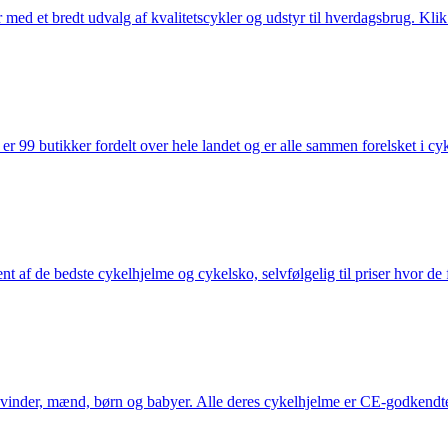
med et bredt udvalg af kvalitetscykler og udstyr til hverdagsbrug. Klik 
 99 butikker fordelt over hele landet og er alle sammen forelsket i cykl
nt af de bedste cykelhjelme og cykelsko, selvfølgelig til priser hvor de 
kvinder, mænd, børn og babyer. Alle deres cykelhjelme er CE-godkendte