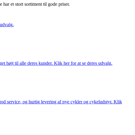
e har et stort sortiment til gode priser.
 udvalg.
t højt til alle deres kunder. Klik her for at se deres udvalg.
 god service, og hurtig levering af nye cykler og cykeludstyr. Klik