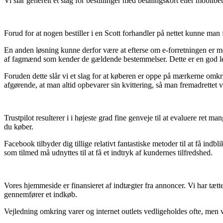
Vi slår generelt et slag for bestillinger med betalingskort eller mobil
Forud for at nogen bestiller i en Scott forhandler på nettet kunne man
En anden løsning kunne derfor være at efterse om e-forretningen er me
af fagmænd som kender de gældende bestemmelser. Dette er en god lejl
Foruden dette slår vi et slag for at køberen er oppe på mærkerne omk
afgørende, at man altid opbevarer sin kvittering, så man fremadrettet 
Trustpilot resulterer i i højeste grad fine genveje til at evaluere ret
du køber.
Facebook tilbyder dig tillige relativt fantastiske metoder til at få ind
som tilmed må udnyttes til at få et indtryk af kundernes tilfredshed.
Vores hjemmeside er finansieret af indtægter fra annoncer. Vi har tæt
gennemfører et indkøb.
Vejledning omkring varer og internet outlets vedligeholdes ofte, men vi