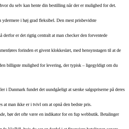
hvor du selv kan hente din bestilling når der er mulighed for det.
men ydermere i høj grad fleksibel. Den mest prisbevidste
å derfor er det rigtig centralt at man checker den forventede
mmenføres forinden et givent klokkeslæt, med hensynstagen til at de
en billigste mulighed for levering, der typisk – ligegyldigt om du
andler i Danmark fundet det uundgåeligt at sænke salgspriserne på deres
es at man ikke er i tvivl om at opnå den bedste pris.
nde, bør det ofte være en indikator for en fup webbutik. Betalinger