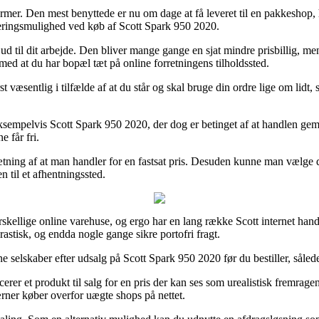
ormer. Den mest benyttede er nu om dage at få leveret til en pakkeshop, 
everingsmulighed ved køb af Scott Spark 950 2020.
er ud til dit arbejde. Den bliver mange gange en sjat mindre prisbillig, 
med at du har bopæl tæt på online forretningens tilholdssted.
æsentlig i tilfælde af at du står og skal bruge din ordre lige om lidt, s
eksempelvis Scott Spark 950 2020, der dog er betinget af at handlen ge
 får fri.
ætning af at man handler for en fastsat pris. Desuden kunne man vælge d
n til et afhentningssted.
 forskellige online varehuse, og ergo har en lang række Scott internet h
rastisk, og endda nogle gange sikre portofri fragt.
ine selskaber efter udsalg på Scott Spark 950 2020 før du bestiller, såled
rer et produkt til salg for en pris der kan ses som urealistisk fremrage
rner køber overfor uægte shops på nettet.