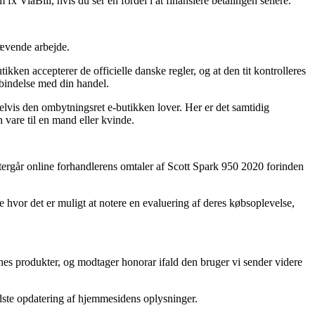
fx ViaBill, hvis du ser en fordel i at finansiere betalingen senere.
rævende arbejde.
en accepterer de officielle danske regler, og at den tit kontrolleres
rbindelse med din handel.
lvis den ombytningsret e-butikken lover. Her er det samtidig
 vare til en mand eller kvinde.
eftergår online forhandlerens omtaler af Scott Spark 950 2020 forinden
re hvor det er muligt at notere en evaluering af deres købsoplevelse,
rnes produkter, og modtager honorar ifald den bruger vi sender videre
sidste opdatering af hjemmesidens oplysninger.