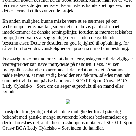
på den sikre side gennemse virksomhedens handelsbetingelser, men
det er normalt et tidskrævende projekt.
En anden mulighed kunne måske være at se nærmere på om
webshoppen er e-mærket, siden det er et bevis på at e-firmaet
imødekommer de danske retningslinjer, foruden at internet selskabet
hyppigt overværes af sagkyndige der er inde i de gældende
bestemmelser. Dette er desuden en god lejlighed til opbakning, for
så vidt du forvoldes vanskeligheder i processen med din bestilling.
For øvrigt rekommanderer vi at du er hensynstagende til de vigtigste
vedtægter der kan have indflydelse på handlen, f.eks. hvilken
byttepolitik e-handlen kører med. I den relation er det på samme
måde relevant, at man stadig beholder ens faktura, således man når
som helst vil kunne påvise handlen af SCOTT Sport Crus-r BOA
Lady Cykelsko – Sort, om du søger et produkt til en mand eller
kvinde.
Trustpilot bringer dig relativt habile muligheder for at gøre dig
bekendt med ganske mange nuværende køberes bedømmelser og
derfor foreslåes det, at du beser e-shoppens omtaler af SCOTT Sport
Crus-r BOA Lady Cykelsko – Sort inden du handler.