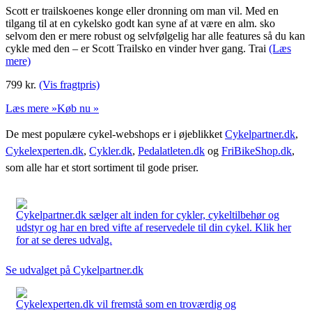
Scott er trailskoenes konge eller dronning om man vil. Med en
tilgang til at en cykelsko godt kan syne af at være en alm. sko
selvom den er mere robust og selvfølgelig har alle features så du kan
cykle med den – er Scott Trailsko en vinder hver gang. Trai
(Læs
mere)
799
kr.
(Vis fragtpris)
Læs mere »
Køb nu »
De mest populære cykel-webshops er i øjeblikket
Cykelpartner.dk
,
Cykelexperten.dk
,
Cykler.dk
,
Pedalatleten.dk
og
FriBikeShop.dk
,
som alle har et stort sortiment til gode priser.
Cykelpartner.dk sælger alt inden for cykler, cykeltilbehør og
udstyr og har en bred vifte af reservedele til din cykel. Klik her
for at se deres udvalg.
Se udvalget på Cykelpartner.dk
Cykelexperten.dk vil fremstå som en troværdig og