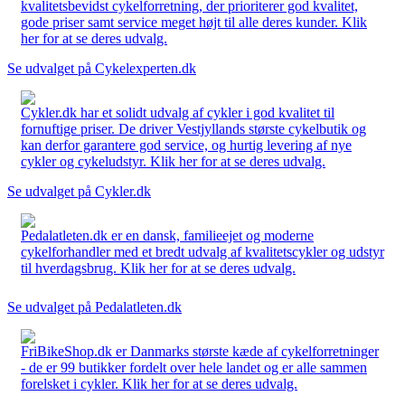
kvalitetsbevidst cykelforretning, der prioriterer god kvalitet,
gode priser samt service meget højt til alle deres kunder. Klik
her for at se deres udvalg.
Se udvalget på Cykelexperten.dk
Cykler.dk har et solidt udvalg af cykler i god kvalitet til
fornuftige priser. De driver Vestjyllands største cykelbutik og
kan derfor garantere god service, og hurtig levering af nye
cykler og cykeludstyr. Klik her for at se deres udvalg.
Se udvalget på Cykler.dk
Pedalatleten.dk er en dansk, familieejet og moderne
cykelforhandler med et bredt udvalg af kvalitetscykler og udstyr
til hverdagsbrug. Klik her for at se deres udvalg.
Se udvalget på Pedalatleten.dk
FriBikeShop.dk er Danmarks største kæde af cykelforretninger
- de er 99 butikker fordelt over hele landet og er alle sammen
forelsket i cykler. Klik her for at se deres udvalg.