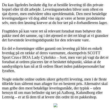
Du kan ligeledes beslutte dig for at bestille levering til din private
bopæl eller til dit arbejde. Leveringsmetoden bliver som oftest en
sjat dyrere, men endvidere ultra uproblematisk. Den mest betalelige
leveringsudgave vil dog altid vise sig at være at hente produkterne
selv, men den løsning kræver at du bor tæt på e-forhandlerens lager.
Fragttiden på kan være ret så relevant forudsat man behøver din
pakke med det samme, og i det øjemed er det ret klogt at vi gransker
det forventede leveringstidspunkt for den relevante vare.
En del e-forretninger stiller garanti om levering på blot en enkelt
hverdag på en række af deres varenumre, eksempelvis SCOTT
Sport Crus-r BOA Lady Cykelsko – Sort, men vær på vagt da det er
forudsat at ordren placeres før et besluttet tidspunkt, sådan at de
sandsynligvis kan nå at få ordren fikset inden pakkepersonalet har
fyraften.
Nogle enkelte online outlets sikrer gebyrfri levering, men i de fleste
tilfælde kun såfremt man aftager for en bestemt pris. Alternativt skal
man gribe den mest betalelige leveringsmåde, der typisk – uden
hensyn til om man befinder sig tæt på Aalborg, Kalundborg eller
Lemvig – er at få dem til at levere din ordre til en pakkeshop.