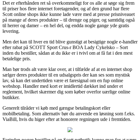
Det er efterhånden ret så overkommeligt for os alle at søge sig frem
til priser hos flere internet foretagender, og af den grund har flere
Scott online shops ikke kunne lade være med at presse prisniveauet
på mange af deres produkter – til drenge og piger, og samtidig også
til herrer og damer – en hel del, og endda nogle gange yde gratis
levering.
Men det kan til hver en tid blive gunstigt at besigtige nogle e-handler
efter rabat på SCOTT Sport Crus-r BOA Lady Cykelsko – Sort
inden du bestiller, sådan at du ikke er i tvivl om at få fat i den mest
betalelige pris.
Man bør trods alt være klar over, at i tilfælde af at en internet shop
sælger deres produkter til en udsalgspris der kan ses som mystisk
lav, så kan det undertiden være et faresignal om en fup online
webshop. Handler med kort er imidlertid dækket ind under et
reglement, hvilket skærmer dig som køber overfor uærlige online
butikker.
Generelt tilråder vi køb med gængse betalingskort eller
mobilbetaling. Som alternativ bør du anvende en løsning som f.eks.
ViaBill, hvis du higer efter at honorere regningen ude i fremtiden.
Forinden nogen bestiller på en Scott netbutik kunne man for at være