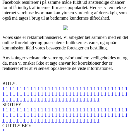
Facebook resulterer i på samme måde fuldt ud anstændige chancer
for at få indtryk af internet firmaets popularitet. Her ser vi en række
internet varehuse hvor man kan ytre en vurdering af deres køb, som
også må tages i brug til at bedømme kundernes tilfredshed.
Vores side er reklamefinansieret. Vi arbejder tæt sammen med en del
online forretninger og præsenterer butikkernes varer, og opnår
kommission ifald vores besøgende foretager en bestilling.
Anvisninger vedrørende varer og e-forhandlere vedligeholdes nu og
da, men vi ønsker ikke at tage ansvar for korrektioner der er
realiseret efter at vi senest opdaterede de viste informationer.
BITLY:
1
1
1
1
1
1
1
1
1
1
1
1
1
1
1
1
1
1
1
1
1
1
1
1
1
1
1
1
1
1
1
1
1
1
1
1
1
1
1
1
1
1
1
1
1
1
1
1
1
1
1
1
1
1
1
1
1
1
1
1
1
1
1
1
1
1
1
1
1
1
1
1
1
1
1
1
1
1
1
1
1
1
1
1
1
1
1
1
1
1
1
1
1
1
1
1
1
1
1
1
SPOTIFY:
1
1
1
1
1
1
1
1
1
1
1
1
1
1
1
1
1
1
1
1
1
1
1
1
1
1
1
1
1
1
1
1
1
1
1
1
1
1
1
1
1
1
1
1
1
1
1
1
1
1
1
1
1
1
1
1
1
1
1
1
1
1
1
1
1
1
1
1
1
1
1
1
1
1
1
1
1
1
1
1
1
1
1
1
1
1
1
1
1
1
1
1
1
1
1
1
1
1
1
1
CUTTLY BIO:
1