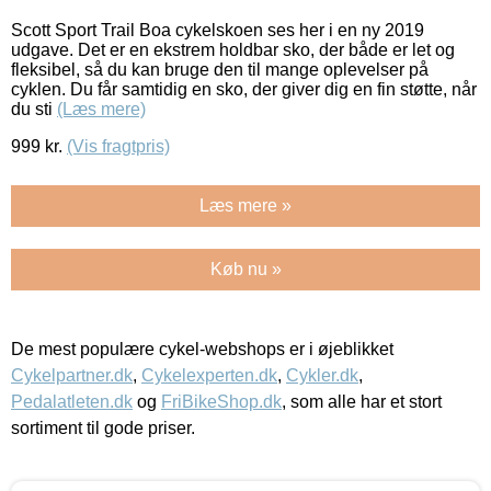
Scott Sport Trail Boa cykelskoen ses her i en ny 2019
udgave. Det er en ekstrem holdbar sko, der både er let og
fleksibel, så du kan bruge den til mange oplevelser på
cyklen. Du får samtidig en sko, der giver dig en fin støtte, når
du sti
(Læs mere)
999
kr.
(Vis fragtpris)
Læs mere »
Køb nu »
De mest populære cykel-webshops er i øjeblikket
Cykelpartner.dk
,
Cykelexperten.dk
,
Cykler.dk
,
Pedalatleten.dk
og
FriBikeShop.dk
, som alle har et stort
sortiment til gode priser.