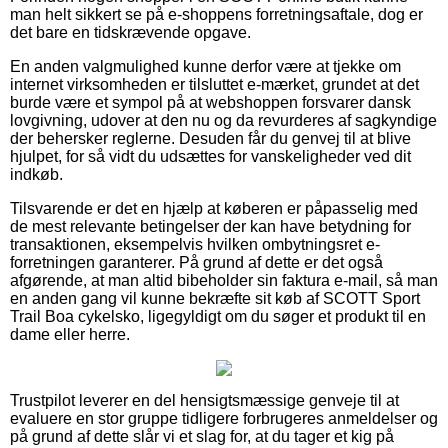
man helt sikkert se på e-shoppens forretningsaftale, dog er
det bare en tidskrævende opgave.
En anden valgmulighed kunne derfor være at tjekke om
internet virksomheden er tilsluttet e-mærket, grundet at det
burde være et sympol på at webshoppen forsvarer dansk
lovgivning, udover at den nu og da revurderes af sagkyndige
der behersker reglerne. Desuden får du genvej til at blive
hjulpet, for så vidt du udsættes for vanskeligheder ved dit
indkøb.
Tilsvarende er det en hjælp at køberen er påpasselig med
de mest relevante betingelser der kan have betydning for
transaktionen, eksempelvis hvilken ombytningsret e-
forretningen garanterer. På grund af dette er det også
afgørende, at man altid bibeholder sin faktura e-mail, så man
en anden gang vil kunne bekræfte sit køb af SCOTT Sport
Trail Boa cykelsko, ligegyldigt om du søger et produkt til en
dame eller herre.
Trustpilot leverer en del hensigtsmæssige genveje til at
evaluere en stor gruppe tidligere forbrugeres anmeldelser og
på grund af dette slår vi et slag for, at du tager et kig på