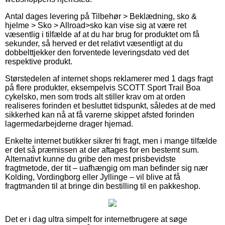
Antal dages levering på Tilbehør > Beklædning, sko &
hjelme > Sko > Allroad>sko kan vise sig at være ret
væsentlig i tilfælde af at du har brug for produktet om få
sekunder, så herved er det relativt væsentligt at du
dobbelttjekker den forventede leveringsdato ved det
respektive produkt.
Størstedelen af internet shops reklamerer med 1 dags fragt
på flere produkter, eksempelvis SCOTT Sport Trail Boa
cykelsko, men som trods alt stiller krav om at orden
realiseres forinden et besluttet tidspunkt, således at de med
sikkerhed kan nå at få varerne skippet afsted forinden
lagermedarbejderne drager hjemad.
Enkelte internet butikker sikrer fri fragt, men i mange tilfælde
er det så præmissen at der aftages for en bestemt sum.
Alternativt kunne du gribe den mest prisbevidste
fragtmetode, der tit – uafhængig om man befinder sig nær
Kolding, Vordingborg eller Jyllinge – vil blive at få
fragtmanden til at bringe din bestilling til en pakkeshop.
Det er i dag ultra simpelt for internetbrugere at søge