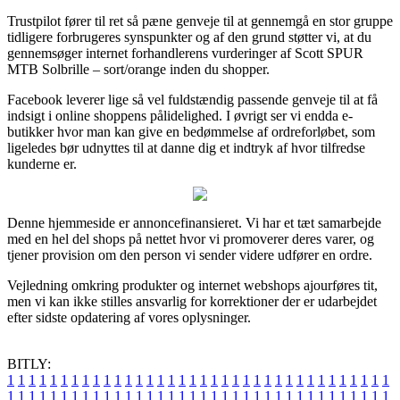
Trustpilot fører til ret så pæne genveje til at gennemgå en stor gruppe
tidligere forbrugeres synspunkter og af den grund støtter vi, at du
gennemsøger internet forhandlerens vurderinger af Scott SPUR
MTB Solbrille – sort/orange inden du shopper.
Facebook leverer lige så vel fuldstændig passende genveje til at få
indsigt i online shoppens pålidelighed. I øvrigt ser vi endda e-
butikker hvor man kan give en bedømmelse af ordreforløbet, som
ligeledes bør udnyttes til at danne dig et indtryk af hvor tilfredse
kunderne er.
Denne hjemmeside er annoncefinansieret. Vi har et tæt samarbejde
med en hel del shops på nettet hvor vi promoverer deres varer, og
tjener provision om den person vi sender videre udfører en ordre.
Vejledning omkring produkter og internet webshops ajourføres tit,
men vi kan ikke stilles ansvarlig for korrektioner der er udarbejdet
efter sidste opdatering af vores oplysninger.
BITLY:
1
1
1
1
1
1
1
1
1
1
1
1
1
1
1
1
1
1
1
1
1
1
1
1
1
1
1
1
1
1
1
1
1
1
1
1
1
1
1
1
1
1
1
1
1
1
1
1
1
1
1
1
1
1
1
1
1
1
1
1
1
1
1
1
1
1
1
1
1
1
1
1