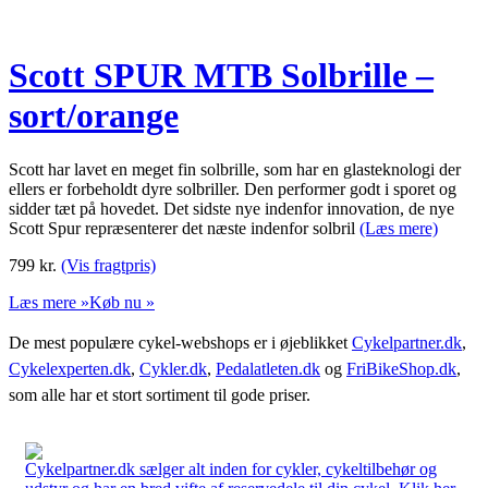
Scott SPUR MTB Solbrille –
sort/orange
Scott har lavet en meget fin solbrille, som har en glasteknologi der
ellers er forbeholdt dyre solbriller. Den performer godt i sporet og
sidder tæt på hovedet. Det sidste nye indenfor innovation, de nye
Scott Spur repræsenterer det næste indenfor solbril
(Læs mere)
799
kr.
(Vis fragtpris)
Læs mere »
Køb nu »
De mest populære cykel-webshops er i øjeblikket
Cykelpartner.dk
,
Cykelexperten.dk
,
Cykler.dk
,
Pedalatleten.dk
og
FriBikeShop.dk
,
som alle har et stort sortiment til gode priser.
Cykelpartner.dk sælger alt inden for cykler, cykeltilbehør og