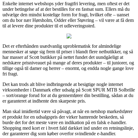
Enkelte internet webshops yder fragtfri levering, men oftest er det
under betingelse af at der bestilles for en fastsat sum. Ellers må du
udvælge den mindst kostelige form for fragt, hvilket ofte – uanset
om du bor nær Hørsholm, Odder eller Støvring – vil være at få dem
til at levere dine produkter til et udleveringssted.
Det er efterhånden usædvanlig uproblematisk for almindelige
mennesker at søge sig frem til priser i blandt flere netbutikker, og så
har masser af Scott butikker på nettet fundet det uundgåeligt at
nedskære prisniveauet på mange af deres produkter – til juniorer, og
tillige også til damer og herrer – enormt, og endda nogle gange love
fri fragt.
Det kan trods alt blive indbringende at besigtige nogle internet
virksomheder i Danmark efter udsalg på Scott SPUR MTB Solbrille
– sort/orange forud for at du gennemfører din bestilling, sådan at du
er garanteret at indhente den skarpeste pris.
Man skal imidlertid være så påvagt, at når en netshop markedsfører
et produkt for en udsalgspris der virker hamrende beskeden, så
burde det for det meste være en indikation på en falsk e-handler.
Shopping med kort er i hvert fald dækket ind under en retningslinje,
der garanterer dig som køber overfor svindlende e-handler.