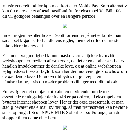
Vi går generelt ind for køb med kort eller MobilePay. Som alternativ
kan du overveje et afbetalingstilbud fra for eksempel ViaBill, ifald
du vil godtgøre betalingen over en længere periode.
Inden nogen bestiller hos en Scott forhandler på nettet burde man
sådan set kigge på forhandlerens regler, men det er for det meste
ikke videre interessant.
En anden valgmulighed kunne måske være at tjekke hvorvidt
webshoppen er medlem af e-mærket, da det er en angivelse af at e-
handlen imødekommer de danske love, og at online webshoppen
lejlighedsvis tilses af fagfolk som har den nødvendige knowhow om
de gældende love. Derudover tilbydes du genvej til en
håndsrækning, hvis du møder problemstillinger med dit indkøb.
For øvrigt er det en hjælp at køberen er vidende om de mest
essentielle retningslinjer der indvirker på ordren, til eksempel den
bytteret internet shoppen lover. Her er det også essesentielt, at man
stadig bevarer ens e-mail kvittering, så man fremadrettet kan bevidne
sin shopping af Scott SPUR MTB Solbrille – sort/orange, om du
shopper til en dame eller herre.