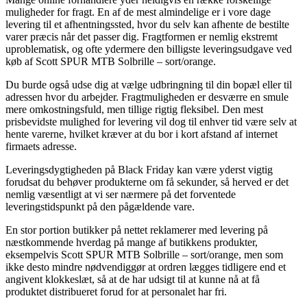
muligheder for fragt. En af de mest almindelige er i vore dage
levering til et afhentningssted, hvor du selv kan afhente de bestilte
varer præcis når det passer dig. Fragtformen er nemlig ekstremt
uproblematisk, og ofte ydermere den billigste leveringsudgave ved
køb af Scott SPUR MTB Solbrille – sort/orange.
Du burde også udse dig at vælge udbringning til din bopæl eller til
adressen hvor du arbejder. Fragtmuligheden er desværre en smule
mere omkostningsfuld, men tillige rigtig fleksibel. Den mest
prisbevidste mulighed for levering vil dog til enhver tid være selv at
hente varerne, hvilket kræver at du bor i kort afstand af internet
firmaets adresse.
Leveringsdygtigheden på Black Friday kan være yderst vigtig
forudsat du behøver produkterne om få sekunder, så herved er det
nemlig væsentligt at vi ser nærmere på det forventede
leveringstidspunkt på den pågældende vare.
En stor portion butikker på nettet reklamerer med levering på
næstkommende hverdag på mange af butikkens produkter,
eksempelvis Scott SPUR MTB Solbrille – sort/orange, men som
ikke desto mindre nødvendiggør at ordren lægges tidligere end et
angivent klokkeslæt, så at de har udsigt til at kunne nå at få
produktet distribueret forud for at personalet har fri.