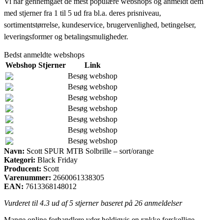
Vi har gennemgået de mest populære webshops og anmeldt dem
med stjerner fra 1 til 5 ud fra bl.a. deres prisniveau,
sortimentstørrelse, kundeservice, brugervenlighed, betingelser,
leveringsformer og betalingsmuligheder.
Bedst anmeldte webshops
Webshop
Stjerner
Link
Besøg webshop
Besøg webshop
Besøg webshop
Besøg webshop
Besøg webshop
Besøg webshop
Besøg webshop
Navn:
Scott SPUR MTB Solbrille – sort/orange
Kategori:
Black Friday
Producent:
Scott
Varenummer:
2660061338305
EAN:
7613368148012
Vurderet til
4.3
ud af 5 stjerner baseret på
26
anmeldelser
Mange online forhandlere yder heldigvis en række forskellige