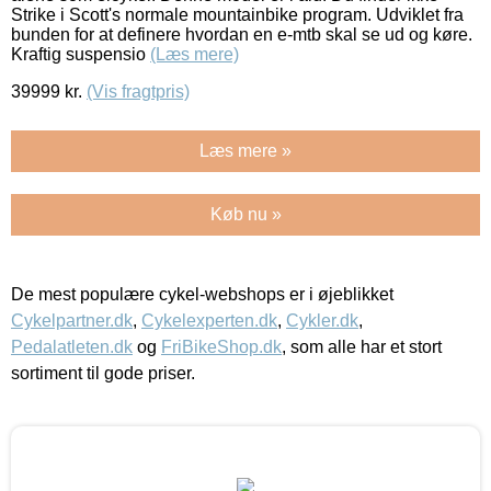
Strike i Scott's normale mountainbike program. Udviklet fra
bunden for at definere hvordan en e-mtb skal se ud og køre.
Kraftig suspensio
(Læs mere)
39999
kr.
(Vis fragtpris)
Læs mere »
Køb nu »
De mest populære cykel-webshops er i øjeblikket
Cykelpartner.dk
,
Cykelexperten.dk
,
Cykler.dk
,
Pedalatleten.dk
og
FriBikeShop.dk
, som alle har et stort
sortiment til gode priser.