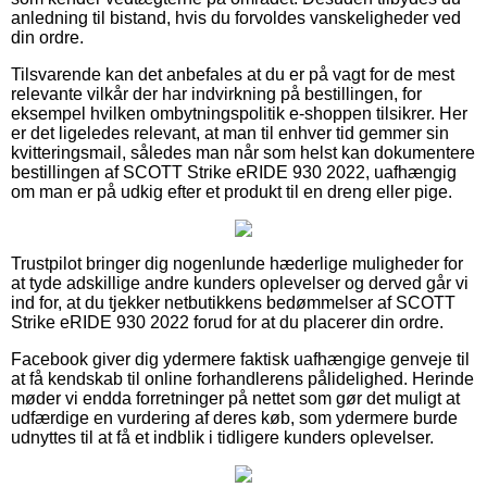
anledning til bistand, hvis du forvoldes vanskeligheder ved
din ordre.
Tilsvarende kan det anbefales at du er på vagt for de mest
relevante vilkår der har indvirkning på bestillingen, for
eksempel hvilken ombytningspolitik e-shoppen tilsikrer. Her
er det ligeledes relevant, at man til enhver tid gemmer sin
kvitteringsmail, således man når som helst kan dokumentere
bestillingen af SCOTT Strike eRIDE 930 2022, uafhængig
om man er på udkig efter et produkt til en dreng eller pige.
Trustpilot bringer dig nogenlunde hæderlige muligheder for
at tyde adskillige andre kunders oplevelser og derved går vi
ind for, at du tjekker netbutikkens bedømmelser af SCOTT
Strike eRIDE 930 2022 forud for at du placerer din ordre.
Facebook giver dig ydermere faktisk uafhængige genveje til
at få kendskab til online forhandlerens pålidelighed. Herinde
møder vi endda forretninger på nettet som gør det muligt at
udfærdige en vurdering af deres køb, som ydermere burde
udnyttes til at få et indblik i tidligere kunders oplevelser.