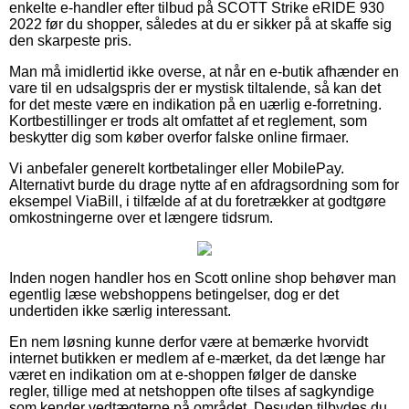
enkelte e-handler efter tilbud på SCOTT Strike eRIDE 930
2022 før du shopper, således at du er sikker på at skaffe sig
den skarpeste pris.
Man må imidlertid ikke overse, at når en e-butik afhænder en
vare til en udsalgspris der er mystisk tiltalende, så kan det
for det meste være en indikation på en uærlig e-forretning.
Kortbestillinger er trods alt omfattet af et reglement, som
beskytter dig som køber overfor falske online firmaer.
Vi anbefaler generelt kortbetalinger eller MobilePay.
Alternativt burde du drage nytte af en afdragsordning som for
eksempel ViaBill, i tilfælde af at du foretrækker at godtgøre
omkostningerne over et længere tidsrum.
Inden nogen handler hos en Scott online shop behøver man
egentlig læse webshoppens betingelser, dog er det
undertiden ikke særlig interessant.
En nem løsning kunne derfor være at bemærke hvorvidt
internet butikken er medlem af e-mærket, da det længe har
været en indikation om at e-shoppen følger de danske
regler, tillige med at netshoppen ofte tilses af sagkyndige
som kender vedtægterne på området. Desuden tilbydes du