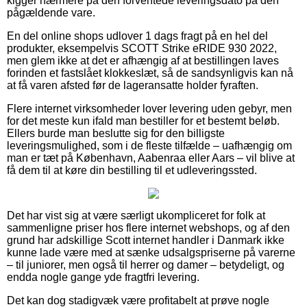
kigger nærmere på den forventede leveringsdato på den
pågældende vare.
En del online shops udlover 1 dags fragt på en hel del
produkter, eksempelvis SCOTT Strike eRIDE 930 2022,
men glem ikke at det er afhængig af at bestillingen laves
forinden et fastslået klokkeslæt, så de sandsynligvis kan nå
at få varen afsted før de lageransatte holder fyraften.
Flere internet virksomheder lover levering uden gebyr, men
for det meste kun ifald man bestiller for et bestemt beløb.
Ellers burde man beslutte sig for den billigste
leveringsmulighed, som i de fleste tilfælde – uafhængig om
man er tæt på København, Aabenraa eller Aars – vil blive at
få dem til at køre din bestilling til et udleveringssted.
Det har vist sig at være særligt ukompliceret for folk at
sammenligne priser hos flere internet webshops, og af den
grund har adskillige Scott internet handler i Danmark ikke
kunne lade være med at sænke udsalgspriserne på varerne
– til juniorer, men også til herrer og damer – betydeligt, og
endda nogle gange yde fragtfri levering.
Det kan dog stadigvæk være profitabelt at prøve nogle