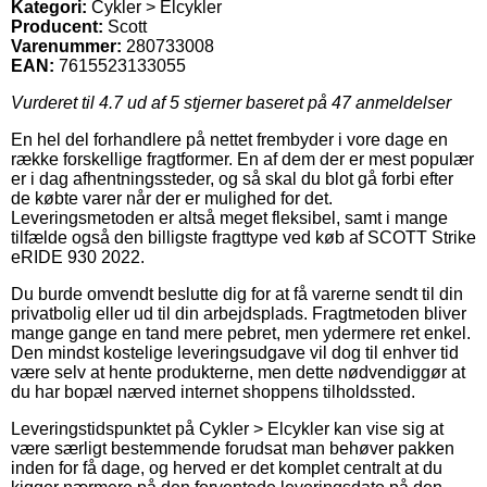
Kategori:
Cykler > Elcykler
Producent:
Scott
Varenummer:
280733008
EAN:
7615523133055
Vurderet til
4.7
ud af 5 stjerner baseret på
47
anmeldelser
En hel del forhandlere på nettet frembyder i vore dage en
række forskellige fragtformer. En af dem der er mest populær
er i dag afhentningssteder, og så skal du blot gå forbi efter
de købte varer når der er mulighed for det.
Leveringsmetoden er altså meget fleksibel, samt i mange
tilfælde også den billigste fragttype ved køb af SCOTT Strike
eRIDE 930 2022.
Du burde omvendt beslutte dig for at få varerne sendt til din
privatbolig eller ud til din arbejdsplads. Fragtmetoden bliver
mange gange en tand mere pebret, men ydermere ret enkel.
Den mindst kostelige leveringsudgave vil dog til enhver tid
være selv at hente produkterne, men dette nødvendiggør at
du har bopæl nærved internet shoppens tilholdssted.
Leveringstidspunktet på Cykler > Elcykler kan vise sig at
være særligt bestemmende forudsat man behøver pakken
inden for få dage, og herved er det komplet centralt at du