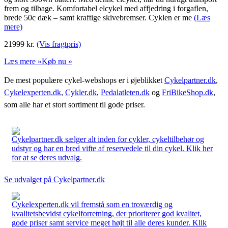
frem og tilbage. Komfortabel elcykel med affjedring i forgaflen,
brede 50c dæk – samt kraftige skivebremser. Cyklen er me
(Læs
mere)
21999
kr.
(Vis fragtpris)
Læs mere »
Køb nu »
De mest populære cykel-webshops er i øjeblikket
Cykelpartner.dk
,
Cykelexperten.dk
,
Cykler.dk
,
Pedalatleten.dk
og
FriBikeShop.dk
,
som alle har et stort sortiment til gode priser.
Cykelpartner.dk sælger alt inden for cykler, cykeltilbehør og
udstyr og har en bred vifte af reservedele til din cykel. Klik her
for at se deres udvalg.
Se udvalget på Cykelpartner.dk
Cykelexperten.dk vil fremstå som en troværdig og
kvalitetsbevidst cykelforretning, der prioriterer god kvalitet,
gode priser samt service meget højt til alle deres kunder. Klik