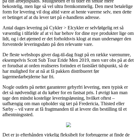
på din arbejdsplads. Muligheden er til tider en smule mere
bekostelig, men lige så vel ultra fremkommelig. Den mest betalelige
form for levering vil dog altid være at hente varerne selv, men dette
er betinget af at du lever tæt på e-handlens adresse.
Antal dages levering på Cykler > Elcykler er selvfølgelig ret så
væsentlig i tilfælde af at vi har behov for dine nye produkter lige om
lidt, og i det øjemed er det forholdsvis klogt at man undersøger den
forventede leveringsdato på den relevante vare.
De fleste webshops giver dag-til-dag fragt på en række varenumre,
eksempelvis Scott Sub Tour Eride Men 2019, men vær obs på at det
er forudsat at orden realiseres forinden et fastslået tidspunkt, så de
har mulighed for at nå at få pakken distribueret før
lagermedarbejderne har fri.
Nogle outlets på nettet garanterer gebyrfri levering, men typisk er
det så nødvendigt at du køber for en fastsat pris. I øvrigt kan man
tage den mindst kostelige leveringsløsning, hvilket oftest –
uafhængig om man opholder sig tæt på Fredericia, Thisted eller
Sæby – vil være at få fragtmanden til at levere din bestilling til et
afhentningssted.
Det er jo efterhånden virkelig fleksibelt for forbrugerne at finde de