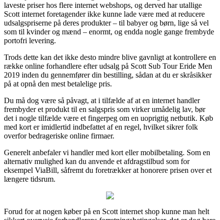
laveste priser hos flere internet webshops, og derved har utallige
Scott internet foretagender ikke kunne lade være med at reducere
udsalgspriserne på deres produkter – til babyer og børn, lige så vel
som til kvinder og mænd – enormt, og endda nogle gange frembyde
portofri levering.
Trods dette kan det ikke desto mindre blive gavnligt at kontrollere en
række online forhandlere efter udsalg på Scott Sub Tour Eride Men
2019 inden du gennemfører din bestilling, sådan at du er skråsikker
på at opnå den mest betalelige pris.
Du må dog være så påvagt, at i tilfælde af at en internet handler
frembyder et produkt til en salgspris som virker umådelig lav, bør
det i nogle tilfælde være et fingerpeg om en uoprigtig netbutik. Køb
med kort er imidlertid indbefattet af en regel, hvilket sikrer folk
overfor bedrageriske online firmaer.
Generelt anbefaler vi handler med kort eller mobilbetaling. Som en
alternativ mulighed kan du anvende et afdragstilbud som for
eksempel ViaBill, såfremt du foretrækker at honorere prisen over et
længere tidsrum.
Forud for at nogen køber på en Scott internet shop kunne man helt