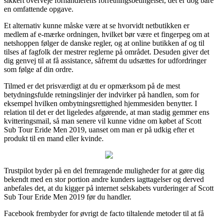
sikkert overveje forhandlerens forretningsbetingelser, det er dog bare
en omfattende opgave.
Et alternativ kunne måske være at se hvorvidt netbutikken er
medlem af e-mærke ordningen, hvilket bør være et fingerpeg om at
netshoppen følger de danske regler, og at online butikken af og til
tilses af fagfolk der mestrer reglerne på området. Desuden giver det
dig genvej til at få assistance, såfremt du udsættes for udfordringer
som følge af din ordre.
Tilmed er det prisværdigt at du er opmærksom på de mest
betydningsfulde retningslinjer der indvirker på handlen, som for
eksempel hvilken ombytningsrettighed hjemmesiden benytter. I
relation til det er det ligeledes afgørende, at man stadig gemmer ens
kvitteringsmail, så man senere vil kunne vidne om købet af Scott
Sub Tour Eride Men 2019, uanset om man er på udkig efter et
produkt til en mand eller kvinde.
Trustpilot byder på en del fremragende muligheder for at gøre dig
bekendt med en stor portion andre kunders iagttagelser og derved
anbefales det, at du kigger på internet selskabets vurderinger af Scott
Sub Tour Eride Men 2019 før du handler.
Facebook frembyder for øvrigt de facto tiltalende metoder til at få