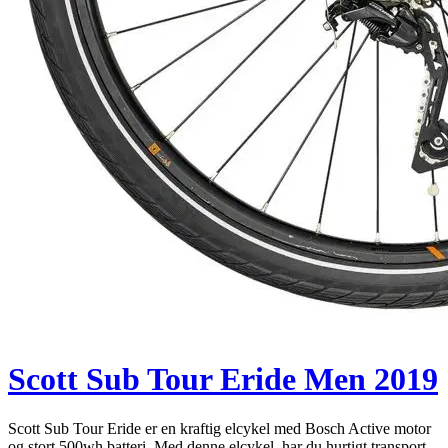
Scott Sub Tour Eride Men 2019
Scott Sub Tour Eride er en kraftig elcykel med Bosch Active motor
og stort 500wh batteri. Med denne elcykel, har du hurtigt transport