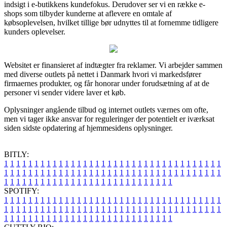
indsigt i e-butikkens kundefokus. Derudover ser vi en række e-
shops som tilbyder kunderne at aflevere en omtale af
købsoplevelsen, hvilket tillige bør udnyttes til at fornemme tidligere
kunders oplevelser.
Websitet er finansieret af indtægter fra reklamer. Vi arbejder sammen
med diverse outlets på nettet i Danmark hvori vi markedsfører
firmaernes produkter, og får honorar under forudsætning af at de
personer vi sender videre laver et køb.
Oplysninger angående tilbud og internet outlets værnes om ofte,
men vi tager ikke ansvar for reguleringer der potentielt er iværksat
siden sidste opdatering af hjemmesidens oplysninger.
BITLY:
1
1
1
1
1
1
1
1
1
1
1
1
1
1
1
1
1
1
1
1
1
1
1
1
1
1
1
1
1
1
1
1
1
1
1
1
1
1
1
1
1
1
1
1
1
1
1
1
1
1
1
1
1
1
1
1
1
1
1
1
1
1
1
1
1
1
1
1
1
1
1
1
1
1
1
1
1
1
1
1
1
1
1
1
1
1
1
1
1
1
1
1
1
1
1
1
1
1
1
1
SPOTIFY:
1
1
1
1
1
1
1
1
1
1
1
1
1
1
1
1
1
1
1
1
1
1
1
1
1
1
1
1
1
1
1
1
1
1
1
1
1
1
1
1
1
1
1
1
1
1
1
1
1
1
1
1
1
1
1
1
1
1
1
1
1
1
1
1
1
1
1
1
1
1
1
1
1
1
1
1
1
1
1
1
1
1
1
1
1
1
1
1
1
1
1
1
1
1
1
1
1
1
1
1