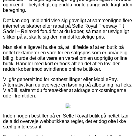
og mænd – betydeligt, og endda nogle gange yde fragt uden
beregning.
Det kan dog imidlertid vise sig gavnligt at sammenligne flere
internet selskaber efter rabat på Selle Royal Freeway Fit
Sadel – Relaxed forud for at du køber, så man er usvigeligt
sikker på at skaffe sig den mindst kostelige pris.
Man skal alligevel huske på, at i tilfælde af at en butik på
nettet reklamerer en vare for en salgspris som er umådelig
billig, burde det ofte være en varsel om en uoprigtig online
butik. Handler med kort er trods alt en del af en lov, der
redder køber imod svindlende online butikker.
Vi går generelt ind for kortbestillinger eller MobilePay.
Alternativt kan du overveje en løsning på afbetaling fra f.eks.
ViaBill, såfremt du foretrækker at afdrage omkostningerne
ude i fremtiden.
Inden nogen bestiller på en Selle Royal butik på nettet kan
de altid overveje webbutikkens regler, det er dog ofte ikke
særlig interessant.