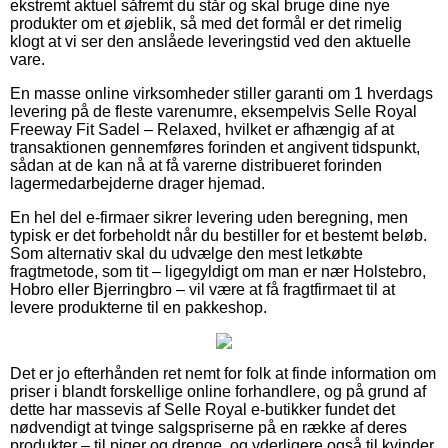
ekstremt aktuel såfremt du står og skal bruge dine nye
produkter om et øjeblik, så med det formål er det rimelig
klogt at vi ser den anslåede leveringstid ved den aktuelle
vare.
En masse online virksomheder stiller garanti om 1 hverdags
levering på de fleste varenumre, eksempelvis Selle Royal
Freeway Fit Sadel – Relaxed, hvilket er afhængig af at
transaktionen gennemføres forinden et angivent tidspunkt,
sådan at de kan nå at få varerne distribueret forinden
lagermedarbejderne drager hjemad.
En hel del e-firmaer sikrer levering uden beregning, men
typisk er det forbeholdt når du bestiller for et bestemt beløb.
Som alternativ skal du udvælge den mest letkøbte
fragtmetode, som tit – ligegyldigt om man er nær Holstebro,
Hobro eller Bjerringbro – vil være at få fragtfirmaet til at
levere produkterne til en pakkeshop.
Det er jo efterhånden ret nemt for folk at finde information om
priser i blandt forskellige online forhandlere, og på grund af
dette har massevis af Selle Royal e-butikker fundet det
nødvendigt at tvinge salgspriserne på en række af deres
produkter – til piger og drenge, og yderligere også til kvinder