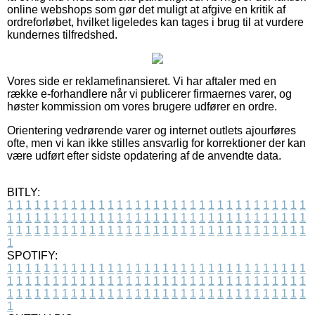
online webshops som gør det muligt at afgive en kritik af
ordreforløbet, hvilket ligeledes kan tages i brug til at vurdere
kundernes tilfredshed.
Vores side er reklamefinansieret. Vi har aftaler med en
række e-forhandlere når vi publicerer firmaernes varer, og
høster kommission om vores brugere udfører en ordre.
Orientering vedrørende varer og internet outlets ajourføres
ofte, men vi kan ikke stilles ansvarlig for korrektioner der kan
være udført efter sidste opdatering af de anvendte data.
BITLY:
1
1
1
1
1
1
1
1
1
1
1
1
1
1
1
1
1
1
1
1
1
1
1
1
1
1
1
1
1
1
1
1
1
1
1
1
1
1
1
1
1
1
1
1
1
1
1
1
1
1
1
1
1
1
1
1
1
1
1
1
1
1
1
1
1
1
1
1
1
1
1
1
1
1
1
1
1
1
1
1
1
1
1
1
1
1
1
1
1
1
1
1
1
1
1
1
1
1
1
1
SPOTIFY:
1
1
1
1
1
1
1
1
1
1
1
1
1
1
1
1
1
1
1
1
1
1
1
1
1
1
1
1
1
1
1
1
1
1
1
1
1
1
1
1
1
1
1
1
1
1
1
1
1
1
1
1
1
1
1
1
1
1
1
1
1
1
1
1
1
1
1
1
1
1
1
1
1
1
1
1
1
1
1
1
1
1
1
1
1
1
1
1
1
1
1
1
1
1
1
1
1
1
1
1