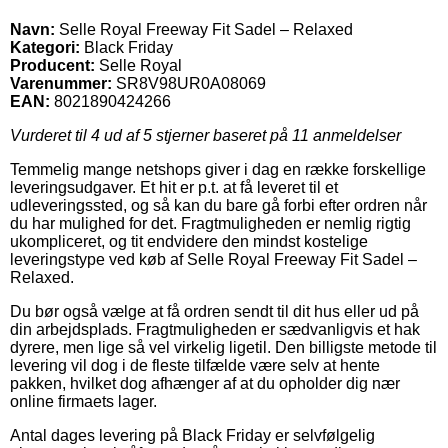
Navn:
Selle Royal Freeway Fit Sadel – Relaxed
Kategori:
Black Friday
Producent:
Selle Royal
Varenummer:
SR8V98UR0A08069
EAN:
8021890424266
Vurderet til
4
ud af 5 stjerner baseret på
11
anmeldelser
Temmelig mange netshops giver i dag en række forskellige
leveringsudgaver. Et hit er p.t. at få leveret til et
udleveringssted, og så kan du bare gå forbi efter ordren når
du har mulighed for det. Fragtmuligheden er nemlig rigtig
ukompliceret, og tit endvidere den mindst kostelige
leveringstype ved køb af Selle Royal Freeway Fit Sadel –
Relaxed.
Du bør også vælge at få ordren sendt til dit hus eller ud på
din arbejdsplads. Fragtmuligheden er sædvanligvis et hak
dyrere, men lige så vel virkelig ligetil. Den billigste metode til
levering vil dog i de fleste tilfælde være selv at hente
pakken, hvilket dog afhænger af at du opholder dig nær
online firmaets lager.
Antal dages levering på Black Friday er selvfølgelig