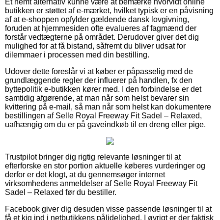
Et nemt alternativ kunne være at bemærke hvorvidt online
butikken er støttet af e-mærket, hvilket typisk er en påvisning
af at e-shoppen opfylder gældende dansk lovgivning,
foruden at hjemmesiden ofte evalueres af fagmænd der
forstår vedtægterne på området. Derudover giver det dig
mulighed for at få bistand, såfremt du bliver udsat for
dilemmaer i processen med din bestilling.
Udover dette foreslår vi at køber er påpasselig med de
grundlæggende regler der influerer på handlen, fx den
byttepolitik e-butikken kører med. I den forbindelse er det
samtidig afgørende, at man når som helst bevarer sin
kvittering på e-mail, så man når som helst kan dokumentere
bestillingen af Selle Royal Freeway Fit Sadel – Relaxed,
uafhængig om du er på gaveindkøb til en dreng eller pige.
Trustpilot bringer dig rigtig relevante løsninger til at
efterforske en stor portion aktuelle køberes vurderinger og
derfor er det klogt, at du gennemsøger internet
virksomhedens anmeldelser af Selle Royal Freeway Fit
Sadel – Relaxed før du bestiller.
Facebook giver dig desuden visse passende løsninger til at
få et kig ind i netbutikkens pålidelighed. I øvrigt er der faktisk