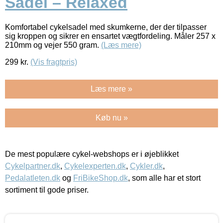
Sadel – Relaxed
Komfortabel cykelsadel med skumkerne, der der tilpasser
sig kroppen og sikrer en ensartet vægtfordeling. Måler 257 x
210mm og vejer 550 gram.
(Læs mere)
299
kr.
(Vis fragtpris)
Læs mere »
Køb nu »
De mest populære cykel-webshops er i øjeblikket
Cykelpartner.dk
,
Cykelexperten.dk
,
Cykler.dk
,
Pedalatleten.dk
og
FriBikeShop.dk
, som alle har et stort
sortiment til gode priser.