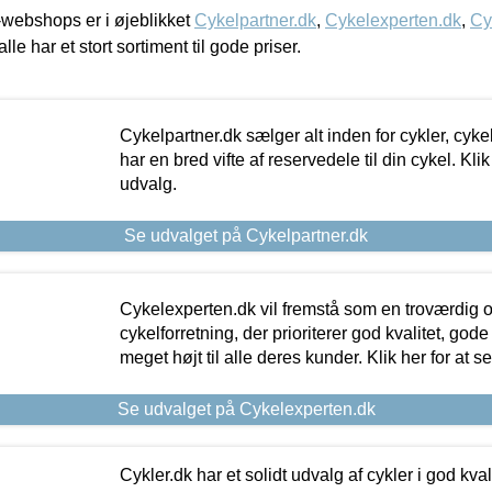
webshops er i øjeblikket
Cykelpartner.dk
,
Cykelexperten.dk
,
Cy
alle har et stort sortiment til gode priser.
Cykelpartner.dk sælger alt inden for cykler, cyke
har en bred vifte af reservedele til din cykel. Klik
udvalg.
Se udvalget på Cykelpartner.dk
Cykelexperten.dk vil fremstå som en troværdig o
cykelforretning, der prioriterer god kvalitet, god
meget højt til alle deres kunder. Klik her for at s
Se udvalget på Cykelexperten.dk
Cykler.dk har et solidt udvalg af cykler i god kvalit