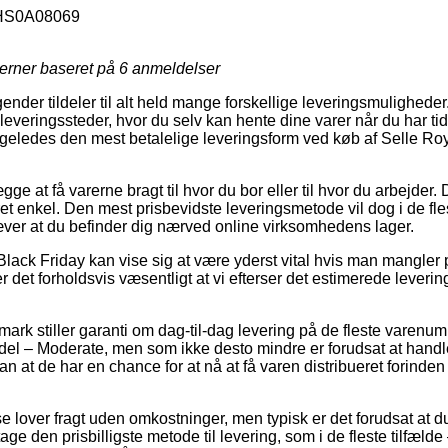
S0A08069
jerner baseret på
6
anmeldelser
gender tildeler til alt held mange forskellige leveringsmulighede
leveringssteder, hvor du selv kan hente dine varer når du har tid
e ligeledes den mest betalelige leveringsform ved køb af Selle
e at få varerne bragt til hvor du bor eller til hvor du arbejder. D
et enkel. Den mest prisbevidste leveringsmetode vil dog i de fle
ver at du befinder dig nærved online virksomhedens lager.
Black Friday kan vise sig at være yderst vital hvis man mangler
er det forholdsvis væsentligt at vi efterser det estimerede leveri
mark stiller garanti om dag-til-dag levering på de fleste varenu
 – Moderate, men som ikke desto mindre er forudsat at handle
n at de har en chance for at nå at få varen distribueret forinde
e lover fragt uden omkostninger, men typisk er det forudsat at 
e den prisbilligste metode til levering, som i de fleste tilfæld