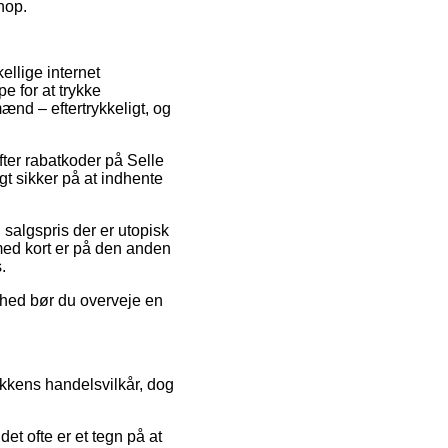
shop.
ellige internet
e for at trykke
ænd – eftertrykkeligt, og
fter rabatkoder på Selle
t sikker på at indhente
 salgspris der er utopisk
med kort er på den anden
.
ighed bør du overveje en
kkens handelsvilkår, dog
et ofte er et tegn på at