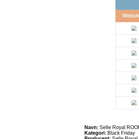
Websh
Navn:
Selle Royal ROOM
Kategori:
Black Friday
Producent:
Selle Royal