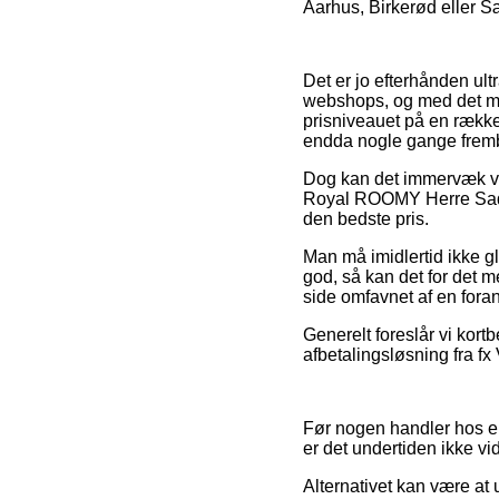
Aarhus, Birkerød eller Sæb
Det er jo efterhånden ult
webshops, og med det moti
prisniveauet på en række 
endda nogle gange fremby
Dog kan det immervæk være
Royal ROOMY Herre Sadel
den bedste pris.
Man må imidlertid ikke gl
god, så kan det for det 
side omfavnet af en foran
Generelt foreslår vi kort
afbetalingsløsning fra fx 
Før nogen handler hos en
er det undertiden ikke 
Alternativet kan være at 