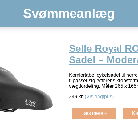
Svømmeanlæg
Selle Royal R
Sadel – Moder
Komfortabel cykelsadel til her
tilpasser sig rytterens kropsfor
vægtfordeling. Måler 265 x 16
249
kr.
(Vis fragtpris)
Læs mere »
Kø