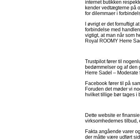
internet butikken respekt
kender vedtægterne på om
for dilemmaer i forbindel
I øvrigt er det fornuftig
forbindelse med handlen,
vigtigt, at man når som h
Royal ROOMY Herre Sadel 
Trustpilot fører til nog
bedømmelser og af den gr
Herre Sadel – Moderate f
Facebook fører til på sam
Foruden det møder vi nog
hvilket tillige bør tages i
Dette website er finansie
virksomhedernes tilbud, 
Fakta angående varer og 
der måtte være udført si