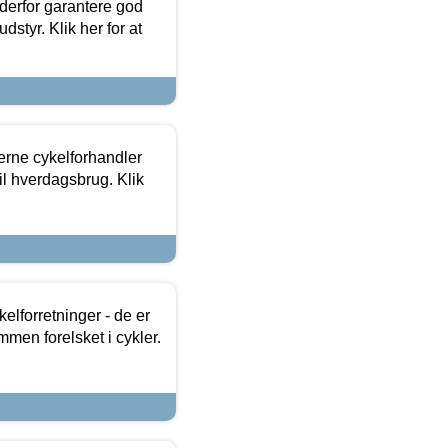
 derfor garantere god
dstyr. Klik her for at
erne cykelforhandler
til hverdagsbrug. Klik
lforretninger - de er
mmen forelsket i cykler.