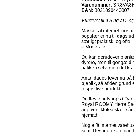
Varenummer:
SR8VA8H
EAN:
8021890443007
Vurderet til
4.8
ud af 5 st
Masser af internet foreta
populær er nu til dags ud
særligt praktisk, og oft
– Moderate.
Du kan derudover planlægg
dyrere, men til gengæld r
pakken selv, men det kræ
Antal dages levering på 
øjeblik, så af den grund 
respektive produkt.
De fleste netshops i Dan
Royal ROOMY Herre Sadel
angivent klokkeslæt, såda
hjemad.
Nogle få internet varehus
sum. Desuden kan man tag