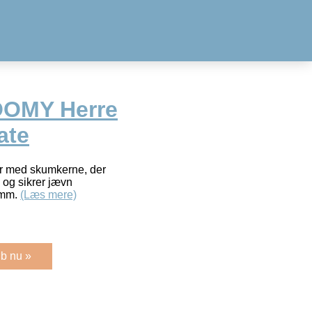
OOMY Herre
ate
rer med skumkerne, der
m og sikrer jævn
5mm.
(Læs mere)
b nu »