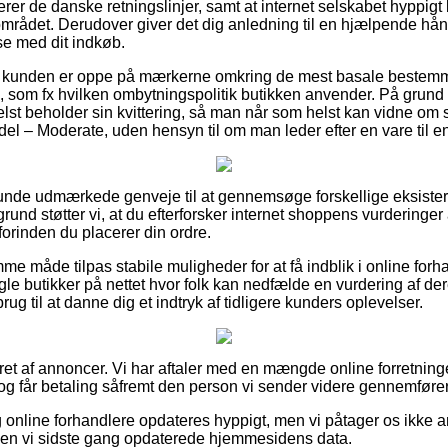
erer de danske retningslinjer, samt at internet selskabet hyppigt 
rådet. Derudover giver det dig anledning til en hjælpende hånd,
se med dit indkøb.
t at kunden er oppe på mærkerne omkring de mest basale bestemme
 som fx hvilken ombytningspolitik butikken anvender. På grund a
elst beholder sin kvittering, så man når som helst kan vidne om 
– Moderate, uden hensyn til om man leder efter en vare til en
enlunde udmærkede genveje til at gennemsøge forskellige eksiste
und støtter vi, at du efterforsker internet shoppens vurdering
orinden du placerer din ordre.
me måde tilpas stabile muligheder for at få indblik i online forh
le butikker på nettet hvor folk kan nedfælde en vurdering af de
 brug til at danne dig et indtryk af tidligere kunders oplevelser.
ret af annoncer. Vi har aftaler med en mængde online forretning
og får betaling såfremt den person vi sender videre gennemføre
online forhandlere opdateres hyppigt, men vi påtager os ikke an
den vi sidste gang opdaterede hjemmesidens data.