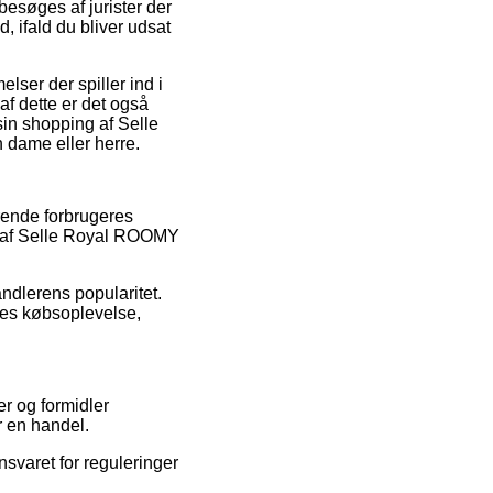
besøges af jurister der
 ifald du bliver udsat
lser der spiller ind i
f dette er det også
sin shopping af Selle
 dame eller herre.
rende forbrugeres
er af Selle Royal ROOMY
andlerens popularitet.
res købsoplevelse,
er og formidler
r en handel.
svaret for reguleringer