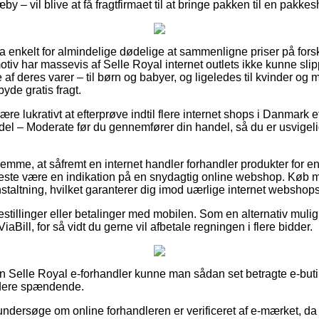
y – vil blive at få fragtfirmaet til at bringe pakken til en pakke
ra enkelt for almindelige dødelige at sammenligne priser på forsk
v har massevis af Selle Royal internet outlets ikke kunne slipp
af deres varer – til børn og babyer, og ligeledes til kvinder og m
de gratis fragt.
 lukrativt at efterprøve indtil flere internet shops i Danmark e
 – Moderate før du gennemfører din handel, så du er usvigelig
emme, at såfremt en internet handler forhandler produkter for en
meste være en indikation på en snydagtig online webshop. Køb 
staltning, hvilket garanterer dig imod uærlige internet webshops
bestillinger eller betalinger med mobilen. Som en alternativ mul
ViaBill, for så vidt du gerne vil afbetale regningen i flere bidder.
 Selle Royal e-forhandler kunne man sådan set betragte e-buti
videre spændende.
undersøge om online forhandleren er verificeret af e-mærket, da d