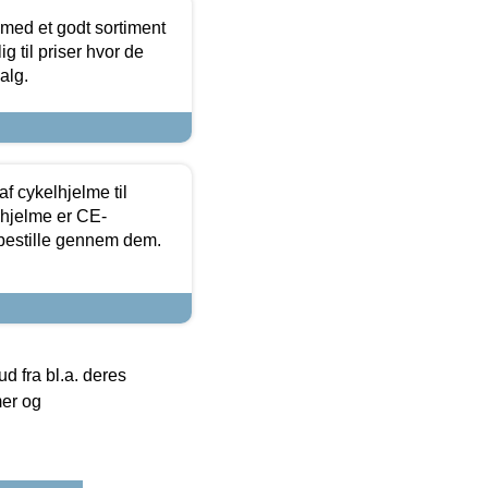
 med et godt sortiment
g til priser hvor de
alg.
f cykelhjelme til
lhjelme er CE-
 bestille gennem dem.
 fra bl.a. deres
mer og