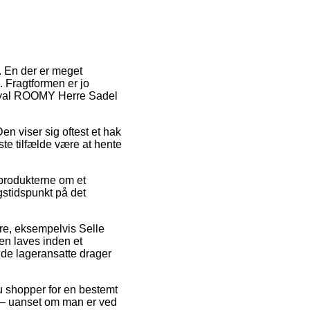
r. En der er meget
. Fragtformen er jo
 Royal ROOMY Herre Sadel
en viser sig oftest et hak
ste tilfælde være at hente
 produkterne om et
ngstidspunkt på det
mre, eksempelvis Selle
n laves inden et
n de lageransatte drager
du shopper for en bestemt
e – uanset om man er ved