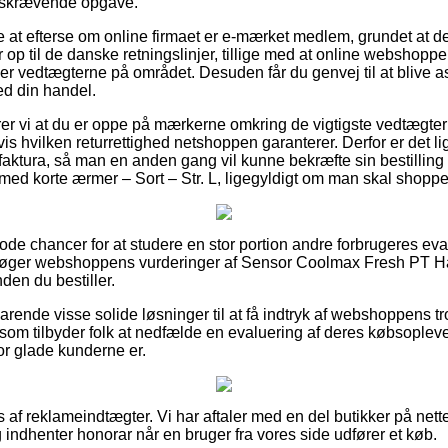
idskrævende opgave.
 at efterse om online firmaet er e-mærket medlem, grundet at det 
p til de danske retningslinjer, tillige med at online webshoppe
r vedtægterne på området. Desuden får du genvej til at blive ass
d din handel.
 vi at du er oppe på mærkerne omkring de vigtigste vedtægter 
s hvilken returrettighed netshoppen garanterer. Derfor er det li
aktura, så man en anden gang vil kunne bekræfte sin bestillin
ed korte ærmer – Sort – Str. L, ligegyldigt om man skal shoppe t
e gode chancer for at studere en stor portion andre forbrugeres e
ersøger webshoppens vurderinger af Sensor Coolmax Fresh PT Ha
nden du bestiller.
arende visse solide løsninger til at få indtryk af webshoppens 
som tilbyder folk at nedfælde en evaluering af deres købsopleve
vor glade kunderne er.
af reklameindtægter. Vi har aftaler med en del butikker på nette
 indhenter honorar når en bruger fra vores side udfører et køb.