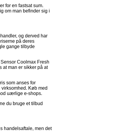
er for en fastsat sum.
g om man befinder sig i
e-handler, og derved har
priserne på deres
gle gange tilbyde
på Sensor Coolmax Fresh
 at man er sikker på at
ris som anses for
ine virksomhed. Køb med
imod uærlige e-shops.
ne du bruge et tilbud
s handelsaftale, men det