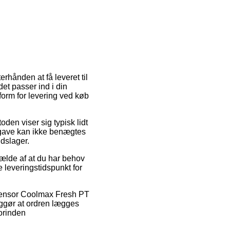
rhånden at få leveret til
et passer ind i din
form for levering ved køb
oden viser sig typisk lidt
dgave kan ikke benægtes
jdslager.
fælde af at du har behov
e leveringstidspunkt for
 Sensor Coolmax Fresh PT
ggør at ordren lægges
forinden