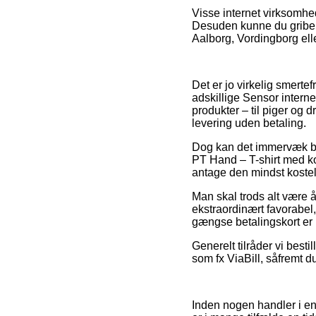
Visse internet virksomhede
Desuden kunne du gribe 
Aalborg, Vordingborg elle
Det er jo virkelig smertef
adskillige Sensor interne
produkter – til piger og 
levering uden betaling.
Dog kan det immervæk bli
PT Hand – T-shirt med ko
antage den mindst kostel
Man skal trods alt være 
ekstraordinært favorabel
gængse betalingskort er i
Generelt tilråder vi best
som fx ViaBill, såfremt d
Inden nogen handler i en