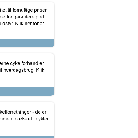
et til fornuftige priser.
 derfor garantere god
dstyr. Klik her for at
erne cykelforhandler
til hverdagsbrug. Klik
lforretninger - de er
mmen forelsket i cykler.