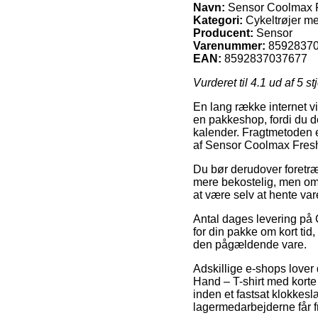
Navn:
Sensor Coolmax Fr
Kategori:
Cykeltrøjer m
Producent:
Sensor
Varenummer:
8592837
EAN:
8592837037677
Vurderet til
4.1
ud af 5 st
En lang række internet vi
en pakkeshop, fordi du d
kalender. Fragtmetoden e
af Sensor Coolmax Fresh 
Du bør derudover foretrækk
mere bekostelig, men om
at være selv at hente var
Antal dages levering på C
for din pakke om kort tid,
den pågældende vare.
Adskillige e-shops lover
Hand – T-shirt med kort
inden et fastsat klokkesl
lagermedarbejderne får fr