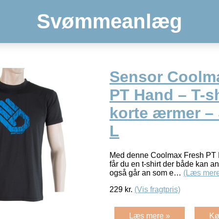
Svømmeanlæg
Sensor Coolm
PT Hand – T-s
korte ærmer – S
L
Med denne Coolmax Fresh PT Ha
får du en t-shirt der både kan a
også går an som e…
(Læs mere
229
kr.
(Vis fragtpris)
Læs mere »
Kø