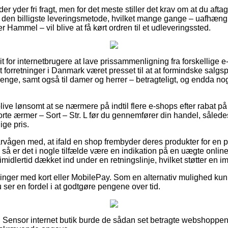
r yder fri fragt, men for det meste stiller det krav om at du aftag
den billigste leveringsmetode, hvilket mange gange – uafhængi
r Hammel – vil blive at få kørt ordren til et udleveringssted.
rit for internetbrugere at lave prissammenligning fra forskellige 
t forretninger i Danmark været presset til at at formindske salgs
drenge, samt også til damer og herrer – betragteligt, og endda no
ve lønsomt at se nærmere på indtil flere e-shops efter rabat 
rte ærmer – Sort – Str. L før du gennemfører din handel, således
ige pris.
årvågen med, at ifald en shop frembyder deres produkter for en p
, så er det i nogle tilfælde være en indikation på en uægte onl
midlertid dækket ind under en retningslinje, hvilket støtter en 
illinger med kort eller MobilePay. Som en alternativ mulighed kun
u ser en fordel i at godtgøre pengene over tid.
 Sensor internet butik burde de sådan set betragte webshoppen