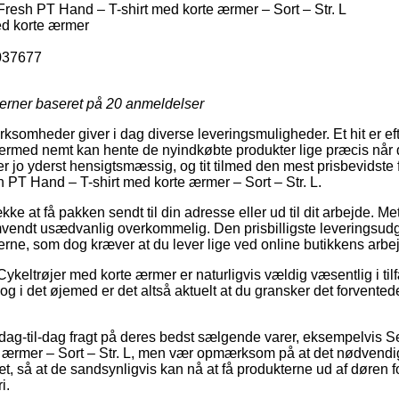
esh PT Hand – T-shirt med korte ærmer – Sort – Str. L
ed korte ærmer
037677
jerner baseret på
20
anmeldelser
rksomheder giver i dag diverse leveringsmuligheder. Et hit er efte
ermed nemt kan hente de nyindkøbte produkter lige præcis når d
r jo yderst hensigtsmæssig, og tit tilmed den mest prisbevidste 
PT Hand – T-shirt med korte ærmer – Sort – Str. L.
e at få pakken sendt til din adresse eller ud til dit arbejde. Met
vendt usædvanlig overkommelig. Den prisbilligste leveringsu
erne, som dog kræver at du lever lige ved online butikkens arbe
ykeltrøjer med korte ærmer er naturligvis vældig væsentlig i til
 og i det øjemed er det altså aktuelt at du gransker det forvented
 dag-til-dag fragt på deres bedst sælgende varer, eksempelvis
e ærmer – Sort – Str. L, men vær opmærksom på at det nødvendi
æt, så at de sandsynligvis kan nå at få produkterne ud af døren 
i.