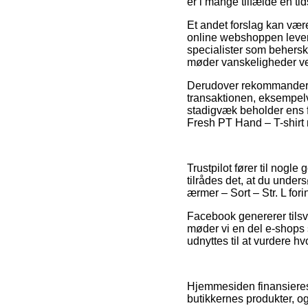
er i mange tilfælde en t
Et andet forslag kan være
online webshoppen lever o
specialister som beherske
møder vanskeligheder ve
Derudover rekommanderer
transaktionen, eksempelvi
stadigvæk beholder ens f
Fresh PT Hand – T-shirt m
Trustpilot fører til nogl
tilrådes det, at du und
ærmer – Sort – Str. L fori
Facebook genererer tilsv
møder vi en del e-shops 
udnyttes til at vurdere h
Hjemmesiden finansieres 
butikkernes produkter, og