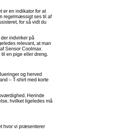
er en indikator for at
n regelmæssigt ses til af
isteret, for så vidt du
der indvirker på
geledes relevant, at man
g af Sensor Coolmax
il en pige eller dreng.
valueringer og herved
nd – T-shirt med korte
troværdighed. Herinde
lse, hvilket ligeledes må
t hvor vi præsenterer