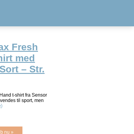
ax Fresh
hirt med
ort – Str.
nd t-shirt fra Sensor
nvendes til sport, men
)
b nu »