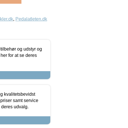
kler.dk
,
Pedalatleten.dk
ltilbehør og udstyr og
 her for at se deres
g kvalitetsbevidst
e priser samt service
e deres udvalg.